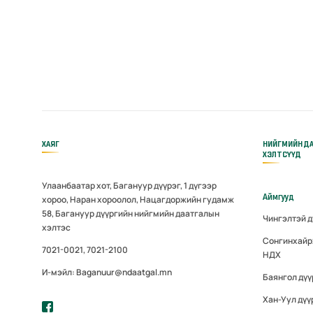
ХАЯГ
НИЙГМИЙН Д
ХЭЛТСҮҮД
Улаанбаатар хот, Багануур дүүрэг, 1 дүгээр
Аймгууд
хороо, Наран хороолол, Нацагдоржийн гудамж
58, Багануур дүүргийн нийгмийн даатгалын
Чингэлтэй 
хэлтэс
Сонгинхайр
7021-0021, 7021-2100
НДХ
И-мэйл: Baganuur@ndaatgal.mn
Баянгол дү
Хан-Уул дүү