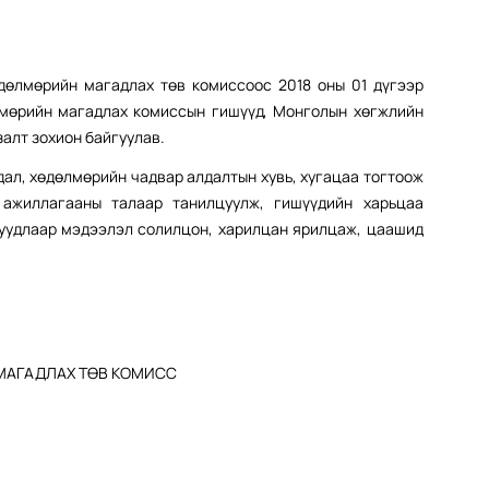
дөлмөрийн магадлах төв комиссоос 2018 оны 01 дүгээр
лмөрийн магадлах комиссын гишүүд, Монголын хөгжлийн
алт зохион байгуулав.
ал, хөдөлмөрийн чадвар алдалтын хувь, хугацаа тогтоож
ажиллагааны талаар танилцуулж, гишүүдийн харьцаа
суудлаар мэдээлэл солилцон, харилцан ярилцаж, цаашид
АГАДЛАХ ТӨВ КОМИСС