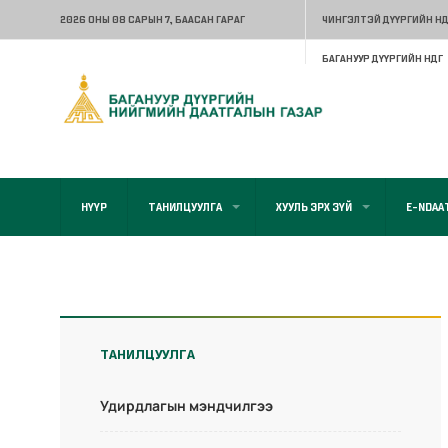
2026 ОНЫ 08 САРЫН 7
, БААСАН ГАРАГ
ЧИНГЭЛТЭЙ ДҮҮРГИЙН НД
БАГАНУУР ДҮҮРГИЙН НДГ
НҮҮР
ТАНИЛЦУУЛГА
ХУУЛЬ ЭРХ ЗҮЙ
E-NDAA
ТАНИЛЦУУЛГА
Удирдлагын мэндчилгээ