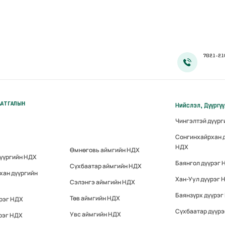
7021-21
ААТГАЛЫН
Нийслэл, Дүүргү
Чингэлтэй дүүр
Сонгинхайрхан 
НДХ
Өмнөговь аймгийн НДХ
дүүргийн НДХ
Баянгол дүүрэг 
Сүхбаатар аймгийн НДХ
хан дүүргийн
Хан-Уул дүүрэг 
Сэлэнгэ аймгийн НДХ
Баянзүрх дүүрэг
Төв аймгийн НДХ
үрэг НДХ
Сүхбаатар дүүр
Увс аймгийн НДХ
рэг НДХ