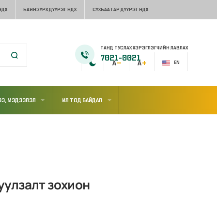
НДХ
БАЯНЗҮРХ ДҮҮРЭГ НДХ
СҮХБААТАР ДҮҮРЭГ НДХ
ТАНД ТУСЛАХ ХЭРЭГЛЭГЧИЙН ЛАВЛАХ
7021-0021
EN
Э, МЭДЭЭЛЭЛ
ИЛ ТОД БАЙДАЛ
уулзалт зохион