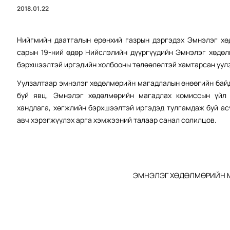
2018.01.22
Нийгмийн даатгалын ерөнхий газрын дэргэдэх Эмнэлэг хө
сарын 19-ний өдөр Нийслэлийн дүүргүүдийн Эмнэлэг хөдө
бэрхшээлтэй иргэдийн холбооны төлөөлөлтэй хамтарсан уулз
Уулзалтаар эмнэлэг хөдөлмөрийн магадлалын өнөөгийн байд
буй явц, Эмнэлэг хөдөлмөрийн магадлах комиссын үйл 
хандлага, хөгжлийн бэрхшээлтэй иргэдэд тулгамдаж буй а
авч хэрэгжүүлэх арга хэмжээний талаар санал солилцов.
ЭМНЭЛЭГ ХӨДӨЛМӨРИЙН М