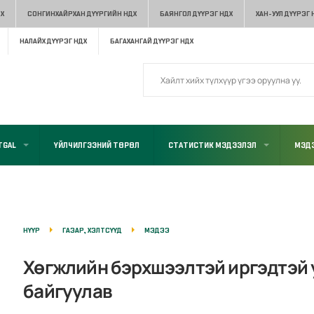
Х
СОНГИНХАЙРХАН ДҮҮРГИЙН НДХ
БАЯНГОЛ ДҮҮРЭГ НДХ
ХАН-УУЛ ДҮҮРЭГ 
НАЛАЙХ ДҮҮРЭГ НДХ
БАГАХАНГАЙ ДҮҮРЭГ НДХ
TGAL
ҮЙЛЧИЛГЭЭНИЙ ТӨРӨЛ
СТАТИСТИК МЭДЭЭЛЭЛ
МЭДЭ
НҮҮР
ГАЗАР, ХЭЛТСҮҮД
МЭДЭЭ
Хөгжлийн бэрхшээлтэй иргэдтэй 
байгуулав