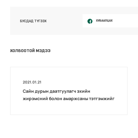
ХУВААЛЦАХ
БУСДАД ТҮГЭЭХ
ХОЛБООТОЙ МЭДЭЭ
2021.01.21
Сайн дурын даатгуулагч эхийн
жирэмсний болон амаржсаны тэтгэмжийг
100 хувиар олгож эхэллээ