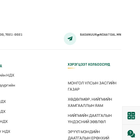
00, 7021-0021
BAGANUUR@NDAATGAL.MN
ХЭРЭГЦЭЭТ ХОЛБООСУУД
үд
гийн НДХ
МОНГОЛ УЛСЫН ЗАСГИЙН
дүүргийн
ГАЗАР
ХӨДӨЛМӨР, НИЙГМИЙН
НДХ
ХАМГААЛЛЫН ЯАМ
НДХ
НИЙГМИЙН ДААТГАЛЫН
 НДХ
ҮНДЭСНИЙ ЗӨВЛӨЛ
эг НДХ
ЭРҮҮЛ МЭНДИЙН
ДААТГАЛЫН ЕРӨНХИЙ