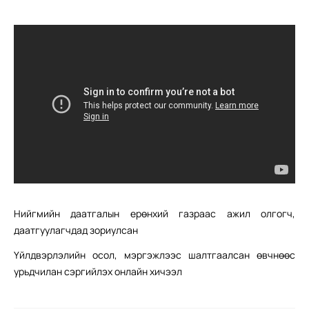
Нийгмийн даатгалын ерөнхий газраас ажил олгогч,
даатгуулагчдад зориулсан
Үйлдвэрлэлийн осол, мэргэжлээс шалтгаалсан өвчнөөс
урьдчилан сэргийлэх онлайн хичээл