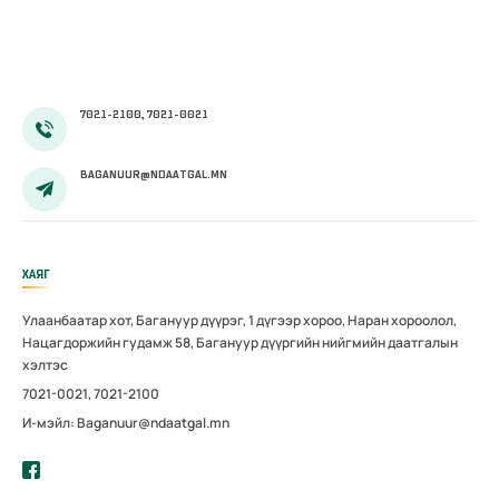
тэтгэмжийг
100 хувиар
олгож эхэллээ
7021-2100, 7021-0021
BAGANUUR@NDAATGAL.MN
ХАЯГ
Улаанбаатар хот, Багануур дүүрэг, 1 дүгээр хороо, Наран хороолол,
Нацагдоржийн гудамж 58, Багануур дүүргийн нийгмийн даатгалын
хэлтэс
7021-0021, 7021-2100
И-мэйл: Baganuur@ndaatgal.mn