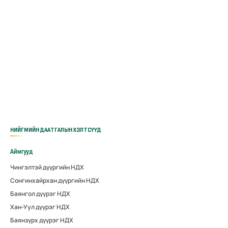
НИЙГМИЙН ДААТГАЛЫН ХЭЛТСҮҮД
Аймгууд
Чингэлтэй дүүргийн НДХ
Сонгинхайрхан дүүргийн НДХ
Баянгол дүүрэг НДХ
Хан-Уул дүүрэг НДХ
Баянзүрх дүүрэг НДХ