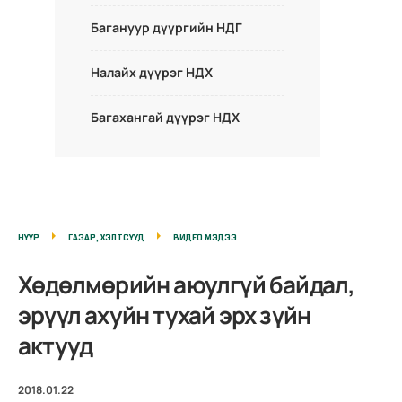
Багануур дүүргийн НДГ
Налайх дүүрэг НДХ
Багахангай дүүрэг НДХ
НҮҮР
ГАЗАР, ХЭЛТСҮҮД
ВИДЕО МЭДЭЭ
Хөдөлмөрийн аюулгүй байдал,
эрүүл ахуйн тухай эрх зүйн
актууд
2018.01.22