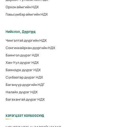
Орхон аймгийн НДХ
Говьсүмбэр аймгийн НДХ
Нийслэл, Дүүргүүд
Чингэлтэй дүүргийн НДХ
Сонгинхайрхан дүүргийн НДХ
Баянгол дүүрэг НДХ
Хан-Уул дүүрэг НДХ
Баянзүрх дүүрэг НДХ
Сүхбаатар дүүрэг НДХ
Багануур дүүргийн НДГ
Налайх дүүрэг НДХ
Багахангай дүүрэг НДХ
ХЭРЭГЦЭЭТ ХОЛБООСУУД