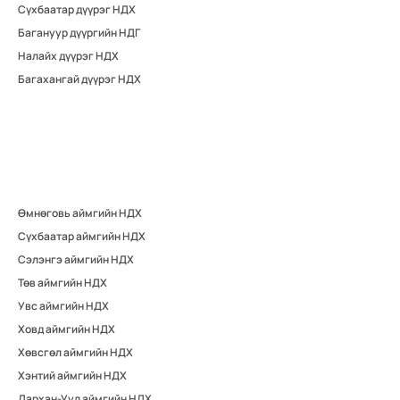
Сүхбаатар дүүрэг НДХ
Багануур дүүргийн НДГ
Налайх дүүрэг НДХ
Багахангай дүүрэг НДХ
Өмнөговь аймгийн НДХ
Сүхбаатар аймгийн НДХ
Сэлэнгэ аймгийн НДХ
Төв аймгийн НДХ
Увс аймгийн НДХ
Ховд аймгийн НДХ
Хөвсгөл аймгийн НДХ
Хэнтий аймгийн НДХ
Дархан-Уул аймгийн НДХ