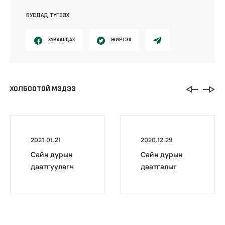
БУСДАД ТҮГЭЭХ
ХУВААЛЦАХ
ЖИРГЭХ
ХОЛБООТОЙ МЭДЭЭ
2021.01.21
2020.12.29
Сайн дурын
Сайн дурын
даатгуулагч
даатгалыг
эхийн
бүрэн
жирэмсний
цахимжууллаа.
болон
амаржсаны