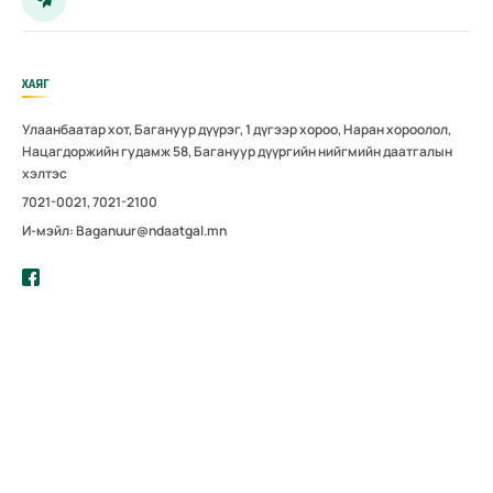
ХАЯГ
Улаанбаатар хот, Багануур дүүрэг, 1 дүгээр хороо, Наран хороолол,
Нацагдоржийн гудамж 58, Багануур дүүргийн нийгмийн даатгалын
хэлтэс
7021-0021, 7021-2100
И-мэйл: Baganuur@ndaatgal.mn