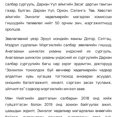
салбар сургууль, Дархан Уул аймгийн Засаг даргын тамгын
газар, Булган, Дархан Уул, Орхон, Сэлэнгэ, Төв, Хөвсгөл
аймгийн Эмнэлэг хөдөлмөрийн магадлах комиссын
гишүүдийн төлөөлөл нийт 50 орчим эмч, мэргэжилтнүүд
оролцов.
Зөвлөгөөний үеэр Эрүүл мэндийн яамны Дотор, Сэтгэц,
Мэдрэл судлалын Мэргэжлийн салбар зөвлөлийн гишүүд,
Анагаахын шинжлэх ухааны үндэсний их сургууль,
Анагаахын шинжлэх ухааны үндэсний их сургуулийн Дархан
салбар сургуулийн багш нар зэрэг эрдэмтэн, докторууд
“Зонхилон тохиолдож буй өвчнөөр хөдөлмөрийн чадвар
алдалтын хувь хугацаа тогтооход анхаарах асуудал,
оношийн баталгаажилт, хяналт, сэргээн засах тусламж,
үйлчилгээ” сэдвээр мэргэжлийн хичээл заав.
Мөн Нийгмийн даатгалын салбарын 2018 онд хийж
гүйцэтгэсэн болон 2019 онд зохион байгуулах ажил,
цаашдын зорилт, Эмнэлэг хөдөлмөр магадлалын өнөөгийн
байдал, тулгамдсан асуудал, судалгааны арга зүй,