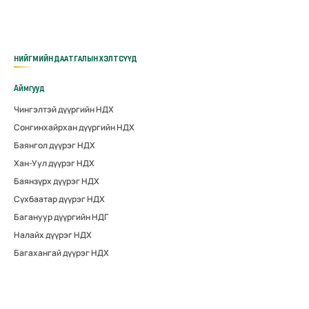
НИЙГМИЙН ДААТГАЛЫН ХЭЛТСҮҮД
Аймгууд
Чингэлтэй дүүргийн НДХ
Сонгинхайрхан дүүргийн НДХ
Баянгол дүүрэг НДХ
Хан-Уул дүүрэг НДХ
Баянзүрх дүүрэг НДХ
Сүхбаатар дүүрэг НДХ
Багануур дүүргийн НДГ
Налайх дүүрэг НДХ
Багахангай дүүрэг НДХ