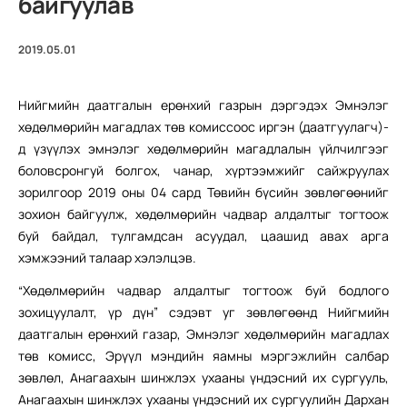
байгуулав
2019.05.01
Нийгмийн даатгалын ерөнхий газрын дэргэдэх Эмнэлэг
хөдөлмөрийн магадлах төв комиссоос иргэн (даатгуулагч)-
д үзүүлэх эмнэлэг хөдөлмөрийн магадлалын үйлчилгээг
боловсронгуй болгох, чанар, хүртээмжийг сайжруулах
зорилгоор 2019 оны 04 сард Төвийн бүсийн зөвлөгөөнийг
зохион байгуулж, хөдөлмөрийн чадвар алдалтыг тогтоож
буй байдал, тулгамдсан асуудал, цаашид авах арга
хэмжээний талаар хэлэлцэв.
“Хөдөлмөрийн чадвар алдалтыг тогтоож буй бодлого
зохицуулалт, үр дүн” сэдэвт уг зөвлөгөөнд Нийгмийн
даатгалын ерөнхий газар, Эмнэлэг хөдөлмөрийн магадлах
төв комисс, Эрүүл мэндийн яамны мэргэжлийн салбар
зөвлөл, Анагаахын шинжлэх ухааны үндэсний их сургууль,
Анагаахын шинжлэх ухааны үндэсний их сургуулийн Дархан