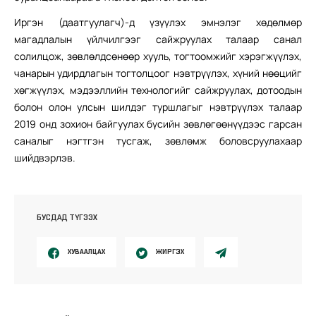
Иргэн (даатгуулагч)-д үзүүлэх эмнэлэг хөдөлмөр
магадлалын үйлчилгээг сайжруулах талаар санал
солилцож, зөвлөлдсөнөөр хууль, тогтоомжийг хэрэгжүүлэх,
чанарын удирдлагын тогтолцоог нэвтрүүлэх, хүний нөөцийг
хөгжүүлэх, мэдээллийн технологийг сайжруулах, дотоодын
болон олон улсын шилдэг туршлагыг нэвтрүүлэх талаар
2019 онд зохион байгуулах бүсийн зөвлөгөөнүүдээс гарсан
саналыг нэгтгэн тусгаж, зөвлөмж боловсруулахаар
шийдвэрлэв.
БУСДАД ТҮГЭЭХ
ХУВААЛЦАХ
ЖИРГЭХ