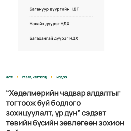
Багануур дүүргийн НДГ
Налайх дүүрэг НДХ
Багахангай дүүрэг НДХ
НҮҮР
ГАЗАР, ХЭЛТСҮҮД
МЭДЭЭ
“Хөдөлмөрийн чадвар алдалтыг
тогтоож буй бодлого
зохицуулалт, үр дүн” сэдэвт
төвийн бүсийн зөвлөгөөн зохион