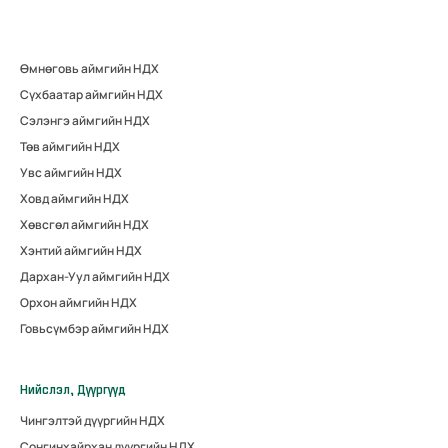
Өмнөговь аймгийн НДХ
Сүхбаатар аймгийн НДХ
Сэлэнгэ аймгийн НДХ
Төв аймгийн НДХ
Увс аймгийн НДХ
Ховд аймгийн НДХ
Хөвсгөл аймгийн НДХ
Хэнтий аймгийн НДХ
Дархан-Уул аймгийн НДХ
Орхон аймгийн НДХ
Говьсүмбэр аймгийн НДХ
Нийслэл, Дүүргүүд
Чингэлтэй дүүргийн НДХ
Сонгинхайрхан дүүргийн НДХ