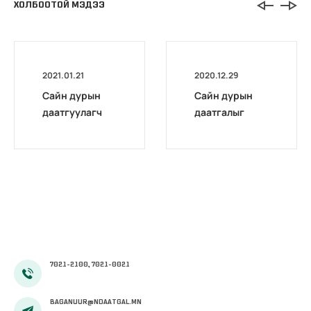
ХОЛБООТОЙ МЭДЭЭ
2021.01.21
2020.12.29
Сайн дурын
Сайн дурын
даатгуулагч
даатгалыг
эхийн
бүрэн
жирэмсний
цахимжууллаа.
болон
амаржсаны
тэтгэмжийг
100 хувиар
олгож эхэллээ
7021-2100, 7021-0021
BAGANUUR@NDAATGAL.MN