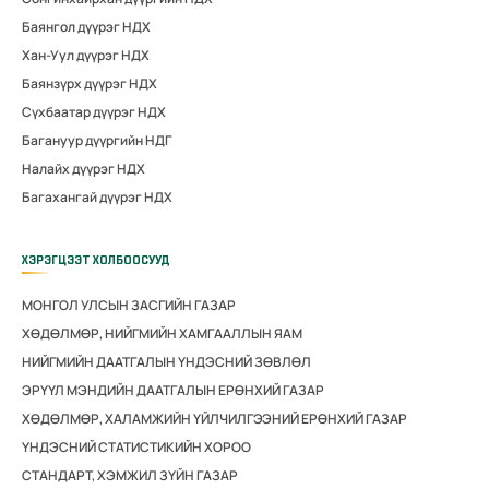
Баянгол дүүрэг НДХ
Хан-Уул дүүрэг НДХ
Баянзүрх дүүрэг НДХ
Сүхбаатар дүүрэг НДХ
Багануур дүүргийн НДГ
Налайх дүүрэг НДХ
Багахангай дүүрэг НДХ
ХЭРЭГЦЭЭТ ХОЛБООСУУД
МОНГОЛ УЛСЫН ЗАСГИЙН ГАЗАР
ХӨДӨЛМӨР, НИЙГМИЙН ХАМГААЛЛЫН ЯАМ
НИЙГМИЙН ДААТГАЛЫН ҮНДЭСНИЙ ЗӨВЛӨЛ
ЭРҮҮЛ МЭНДИЙН ДААТГАЛЫН ЕРӨНХИЙ ГАЗАР
ХӨДӨЛМӨР, ХАЛАМЖИЙН ҮЙЛЧИЛГЭЭНИЙ ЕРӨНХИЙ ГАЗАР
ҮНДЭСНИЙ СТАТИСТИКИЙН ХОРОО
СТАНДАРТ, ХЭМЖИЛ ЗҮЙН ГАЗАР