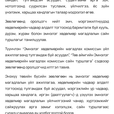
нотолгоонд суурилсан тусламж, үйлчилгээ, ёс зүйн
үнэлэмж, харьцаа хандлагын талаар мэдээлэл өгөв.
Зөвлөгөөнд оролцогч нийт эмч, мэргэжилтнүүдэд
хөдөлмөрийн чадвар алдалт тогтооход баримталж буй хууль,
дүрэм, журам болон эмнэлэг хөдөлмөр магадлалын сайн
туршлагыг танилцуулав.
Түүнчлэн “Эмнэлэг хөдөлмөрийн магадлах комиссын үйл
ажиллагаанд тулгамдаж буй асуудал”, “Төв аймгийн Эмнэлэг
хөдөлмөрийн магадлах комиссын сайн туршлага” сэдвээр
зөвлөгөөнд оролцогчид илтгэл тавив.
Энэхүү төвийн бүсийн зөвлөгөөн нь эмнэлэг хөдөлмөр
магадлалын үйл ажиллагаа, хөдөлмөрийн чадвар алдалт
тогтооход тулгамдаж буй асуудал, мэргэжлийн ур чадвар,
харьцаа хандлага, иргэн (даатгуулагч)-д үзүүлэх эмнэлэг
хөдөлмөр магадлалын үйлчилгээний чанар, хүртээмжийг
сайжруулах арга замыг хэлэлцэж, сайн туршлагаас
суралцсанаараа ач холбогдолтой болов.