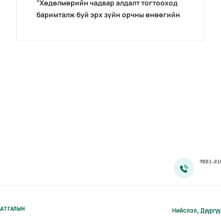
“Хөдөлмөрийн чадвар алдалт тогтооход
баримталж буй эрх зүйн орчны өнөөгийн
байдал” сэдэвт эрдэм шинжилгээний бага
хурал зохион байгуулав.
7021-21
ААТГАЛЫН
Нийслэл, Дүүргү