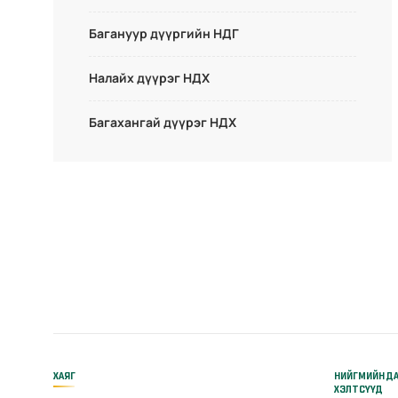
Багануур дүүргийн НДГ
Налайх дүүрэг НДХ
Багахангай дүүрэг НДХ
ХАЯГ
НИЙГМИЙН Д
ХЭЛТСҮҮД