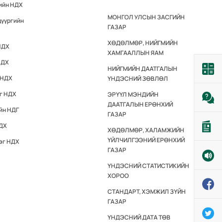
гийн НДХ
МОНГОЛ УЛСЫН ЗАСГИЙН
дүүргийн
ГАЗАР
ХӨДӨЛМӨР, НИЙГМИЙН
НДХ
ХАМГААЛЛЫН ЯАМ
НДХ
НИЙГМИЙН ДААТГАЛЫН
 НДХ
ҮНДЭСНИЙ ЗӨВЛӨЛ
эг НДХ
ЭРҮҮЛ МЭНДИЙН
ДААТГАЛЫН ЕРӨНХИЙ
йн НДГ
ГАЗАР
НДХ
ХӨДӨЛМӨР, ХАЛАМЖИЙН
ҮЙЛЧИЛГЭЭНИЙ ЕРӨНХИЙ
эг НДХ
ГАЗАР
ҮНДЭСНИЙ СТАТИСТИКИЙН
ХОРОО
СТАНДАРТ, ХЭМЖИЛ ЗҮЙН
ГАЗАР
ҮНДЭСНИЙ ДАТА ТӨВ