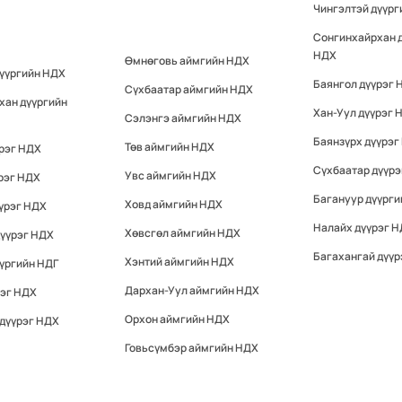
Чингэлтэй дүүр
Сонгинхайрхан 
НДХ
Өмнөговь аймгийн НДХ
дүүргийн НДХ
Баянгол дүүрэг 
Сүхбаатар аймгийн НДХ
хан дүүргийн
Хан-Уул дүүрэг 
Сэлэнгэ аймгийн НДХ
Баянзүрх дүүрэг
Төв аймгийн НДХ
үрэг НДХ
Сүхбаатар дүүр
Увс аймгийн НДХ
рэг НДХ
Багануур дүүрги
Ховд аймгийн НДХ
үрэг НДХ
Налайх дүүрэг 
Хөвсгөл аймгийн НДХ
дүүрэг НДХ
Багахангай дүүр
Хэнтий аймгийн НДХ
үргийн НДГ
Дархан-Уул аймгийн НДХ
рэг НДХ
Орхон аймгийн НДХ
 дүүрэг НДХ
Говьсүмбэр аймгийн НДХ