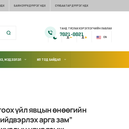
НДХ
БАЯНЗҮРХ ДҮҮРЭГ НДХ
СҮХБААТАР ДҮҮРЭГ НДХ
ТАНД ТУСЛАХ ХЭРЭГЛЭГЧИЙН ЛАВЛАХ
7021-0021
EN
Э, МЭДЭЭЛЭЛ
ИЛ ТОД БАЙДАЛ
тоох үйл явцын өнөөгийн
шийдвэрлэх арга зам”