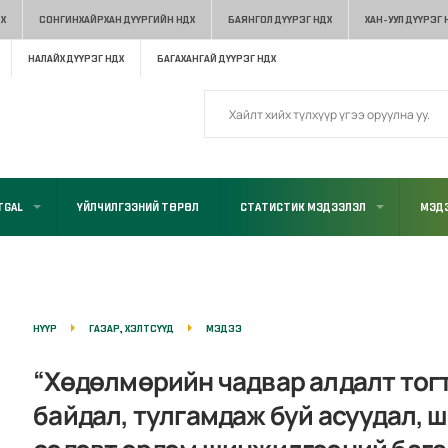
Х
СОНГИНХАЙРХАН ДҮҮРГИЙН НДХ
БАЯНГОЛ ДҮҮРЭГ НДХ
ХАН-УУЛ ДҮҮРЭГ 
НАЛАЙХ ДҮҮРЭГ НДХ
БАГАХАНГАЙ ДҮҮРЭГ НДХ
TGAL
ҮЙЛЧИЛГЭЭНИЙ ТӨРӨЛ
СТАТИСТИК МЭДЭЭЛЭЛ
МЭДЭ
НҮҮР
ГАЗАР, ХЭЛТСҮҮД
МЭДЭЭ
“Хөдөлмөрийн чадвар алдалт тог
байдал, тулгамдаж буй асуудал, 