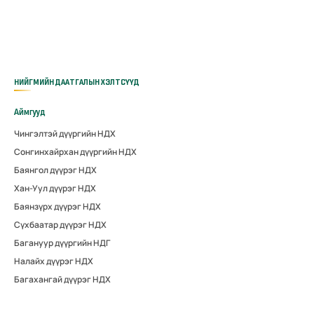
НИЙГМИЙН ДААТГАЛЫН ХЭЛТСҮҮД
Аймгууд
Чингэлтэй дүүргийн НДХ
Сонгинхайрхан дүүргийн НДХ
Баянгол дүүрэг НДХ
Хан-Уул дүүрэг НДХ
Баянзүрх дүүрэг НДХ
Сүхбаатар дүүрэг НДХ
Багануур дүүргийн НДГ
Налайх дүүрэг НДХ
Багахангай дүүрэг НДХ