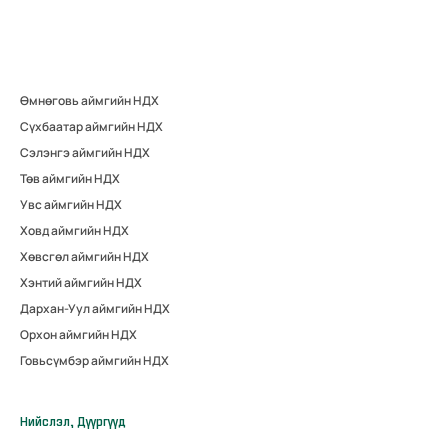
Өмнөговь аймгийн НДХ
Сүхбаатар аймгийн НДХ
Сэлэнгэ аймгийн НДХ
Төв аймгийн НДХ
Увс аймгийн НДХ
Ховд аймгийн НДХ
Хөвсгөл аймгийн НДХ
Хэнтий аймгийн НДХ
Дархан-Уул аймгийн НДХ
Орхон аймгийн НДХ
Говьсүмбэр аймгийн НДХ
Нийслэл, Дүүргүүд