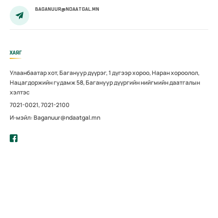
BAGANUUR@NDAATGAL.MN
ХАЯГ
Улаанбаатар хот, Багануур дүүрэг, 1 дүгээр хороо, Наран хороолол,
Нацагдоржийн гудамж 58, Багануур дүүргийн нийгмийн даатгалын
хэлтэс
7021-0021, 7021-2100
И-мэйл: Baganuur@ndaatgal.mn