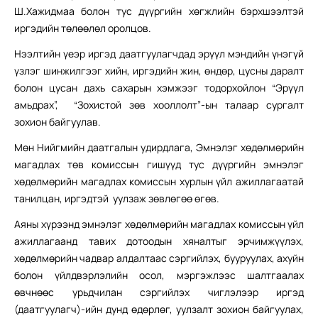
Ш.Хажидмаа болон тус дүүргийн хөгжлийн бэрхшээлтэй
иргэдийн төлөөлөл оролцов.
Нээлтийн үеэр иргэд даатгуулагчдад эрүүл мэндийн үнэгүй
үзлэг шинжилгээг хийн, иргэдийн жин, өндөр, цусны даралт
болон цусан дахь сахарын хэмжээг тодорхойлон “Эрүүл
амьдрах”, “Зохистой зөв хооллолт”-ын талаар сургалт
зохион байгуулав.
Мөн Нийгмийн даатгалын удирдлага, Эмнэлэг хөдөлмөрийн
магадлах төв комиссын гишүүд тус дүүргийн эмнэлэг
хөдөлмөрийн магадлах комиссын хурлын үйл ажиллагаатай
танилцан, иргэдтэй уулзаж зөвлөгөө өгөв.
Аяны хүрээнд эмнэлэг хөдөлмөрийн магадлах комиссын үйл
ажиллагаанд тавих дотоодын хяналтыг эрчимжүүлэх,
хөдөлмөрийн чадвар алдалтаас сэргийлэх, бууруулах, ахуйн
болон үйлдвэрлэлийн осол, мэргэжлээс шалтгаалах
өвчнөөс урьдчилан сэргийлэх чиглэлээр иргэд
(даатгуулагч)-ийн дунд өдөрлөг, уулзалт зохион байгуулах,