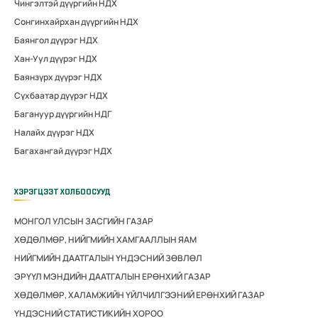
Чингэлтэй дүүргийн НДХ
Сонгинхайрхан дүүргийн НДХ
Баянгол дүүрэг НДХ
Хан-Уул дүүрэг НДХ
Баянзүрх дүүрэг НДХ
Сүхбаатар дүүрэг НДХ
Багануур дүүргийн НДГ
Налайх дүүрэг НДХ
Багахангай дүүрэг НДХ
ХЭРЭГЦЭЭТ ХОЛБООСУУД
МОНГОЛ УЛСЫН ЗАСГИЙН ГАЗАР
ХӨДӨЛМӨР, НИЙГМИЙН ХАМГААЛЛЫН ЯАМ
НИЙГМИЙН ДААТГАЛЫН ҮНДЭСНИЙ ЗӨВЛӨЛ
ЭРҮҮЛ МЭНДИЙН ДААТГАЛЫН ЕРӨНХИЙ ГАЗАР
ХӨДӨЛМӨР, ХАЛАМЖИЙН ҮЙЛЧИЛГЭЭНИЙ ЕРӨНХИЙ ГАЗАР
ҮНДЭСНИЙ СТАТИСТИКИЙН ХОРОО