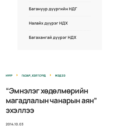
Багануур дүүргийн НДГ
Налайх дүүрэг НДХ
Багахангай дүүрэг НДХ
НҮҮР
ГАЗАР, ХЭЛТСҮҮД
МЭДЭЭ
“Эмнэлэг хөдөлмөрийн
магадлалын чанарын аян”
эхэллээ
2014.10.03