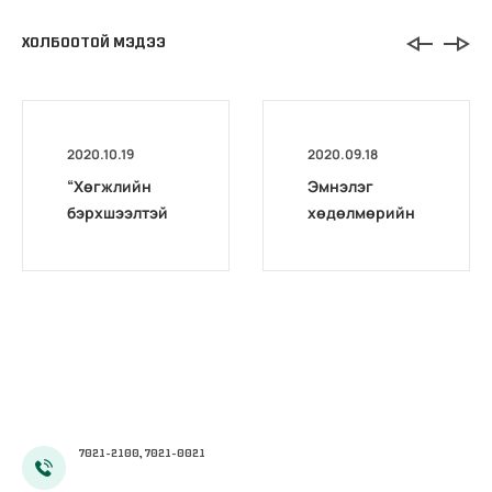
ХОЛБООТОЙ МЭДЭЭ
2020.10.19
2020.09.18
“Хөгжлийн
Эмнэлэг
бэрхшээлтэй
хөдөлмөрийн
иргэдийг
магадлах төв
бүртгэх,
комиссоос
мэдээлэх үйл
Архангай,
ажиллагааг
Дархан-уул,
боловсронгуй
Хөвсгөл
болгох
аймгуудад
нь”сэдэвт
дахин
хэлэлцүүлэг
магадлал
зохион
зохион
7021-2100, 7021-0021
байгуулав
байгуулав