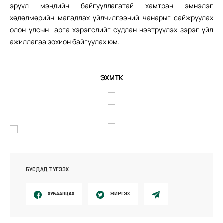
эрүүл мэндийн байгууллагатай хамтран эмнэлэг
хөдөлмөрийн магадлах үйлчилгээний чанарыг сайжруулах
олон улсын арга хэрэгслийг судлан нэвтрүүлэх зэрэг үйл
ажиллагаа зохион байгуулах юм.
ЭХМТК
БУСДАД ТҮГЭЭХ
ХУВААЛЦАХ
ЖИРГЭХ