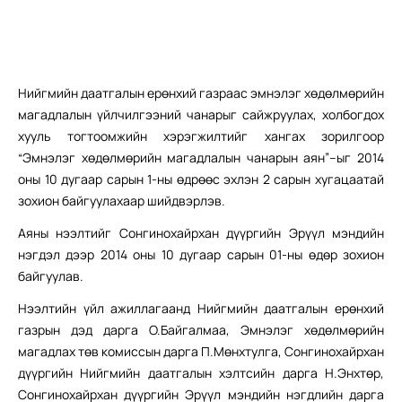
Нийгмийн даатгалын ерөнхий газраас эмнэлэг хөдөлмөрийн
магадлалын үйлчилгээний чанарыг сайжруулах, холбогдох
хууль тогтоомжийн хэрэгжилтийг хангах зорилгоор
“Эмнэлэг хөдөлмөрийн магадлалын чанарын аян”–ыг 2014
оны 10 дугаар сарын 1-ны өдрөөс эхлэн 2 сарын хугацаатай
зохион байгуулахаар шийдвэрлэв.
Аяны нээлтийг Сонгинохайрхан дүүргийн Эрүүл мэндийн
нэгдэл дээр 2014 оны 10 дугаар сарын 01-ны өдөр зохион
байгуулав.
Нээлтийн үйл ажиллагаанд Нийгмийн даатгалын ерөнхий
газрын дэд дарга О.Байгалмаа, Эмнэлэг хөдөлмөрийн
магадлах төв комиссын дарга П.Мөнхтулга, Сонгинохайрхан
дүүргийн Нийгмийн даатгалын хэлтсийн дарга Н.Энхтөр,
Сонгинохайрхан дүүргийн Эрүүл мэндийн нэгдлийн дарга