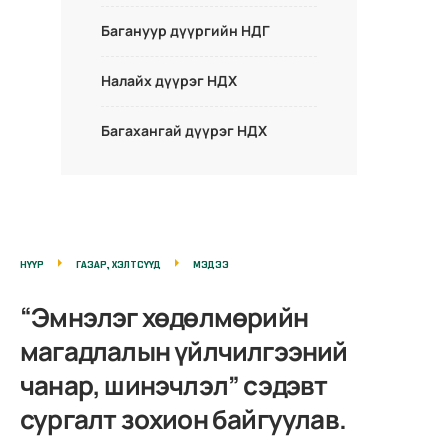
Багануур дүүргийн НДГ
Налайх дүүрэг НДХ
Багахангай дүүрэг НДХ
НҮҮР
ГАЗАР, ХЭЛТСҮҮД
МЭДЭЭ
“Эмнэлэг хөдөлмөрийн
магадлалын үйлчилгээний
чанар, шинэчлэл” сэдэвт
сургалт зохион байгуулав.