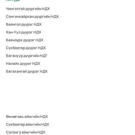
Чингэлтэй дүүргийн НДХ
Сонгинхайрхан дүүргийн НДХ
Баянгол дүүрэг НДХ
Хан-Уул дүүрэг НДХ
Баянзүрх дүүрэг НДХ
Сүхбаатар дүүрэг НДХ
Багануур дүүргийн НДГ
Налайх дүүрэг НДХ
Багахангай дүүрэг НДХ
Өмнөговь аймгийн НДХ
Сүхбаатар аймгийн НДХ
Сэлэнгэ аймгийн НДХ