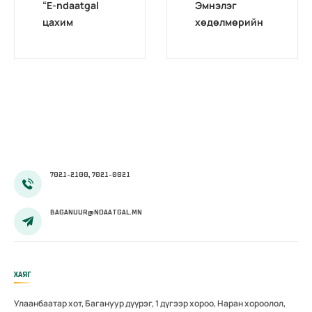
“E-ndaatgal
Эмнэлэг
цахим
хөдөлмөрийн
хөтөлбөр”
магадлах төв
сургалт
комиссоос
эхэллээ
Архангай,
Дархан-уул,
Хөвсгөл
аймгуудад
дахин
магадлал
зохион
7021-2100, 7021-0021
байгуулав
BAGANUUR@NDAATGAL.MN
ХАЯГ
Улаанбаатар хот, Багануур дүүрэг, 1 дүгээр хороо, Наран хороолол,