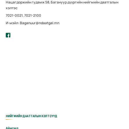
Нацагдоржийн гудамж 58, Багануур дүүргийн нийгмийн даатгалын
хэлтэс
7021-0021, 7021-2100
И-мэйл: Baganuur@ndaatgal.mn
НИЙГМИЙН ДААТГАЛЫН ХЭЛТСҮҮД
Аймгууд