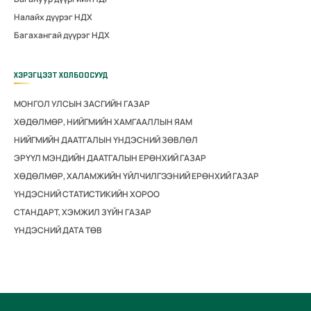
Налайх дүүрэг НДХ
Багахангай дүүрэг НДХ
ХЭРЭГЦЭЭТ ХОЛБООСУУД
МОНГОЛ УЛСЫН ЗАСГИЙН ГАЗАР
ХӨДӨЛМӨР, НИЙГМИЙН ХАМГААЛЛЫН ЯАМ
НИЙГМИЙН ДААТГАЛЫН ҮНДЭСНИЙ ЗӨВЛӨЛ
ЭРҮҮЛ МЭНДИЙН ДААТГАЛЫН ЕРӨНХИЙ ГАЗАР
ХӨДӨЛМӨР, ХАЛАМЖИЙН ҮЙЛЧИЛГЭЭНИЙ ЕРӨНХИЙ ГАЗАР
ҮНДЭСНИЙ СТАТИСТИКИЙН ХОРОО
СТАНДАРТ, ХЭМЖИЛ ЗҮЙН ГАЗАР
ҮНДЭСНИЙ ДАТА ТӨВ