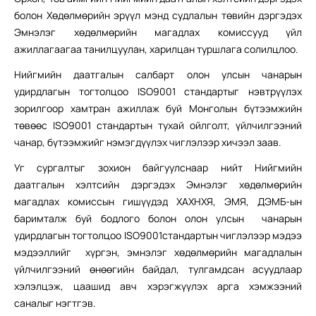
болон Хөдөлмөрийн эрүүл мэнд судлалын төвийн дэргэдэх
Эмнэлэг хөдөлмөрийн магадлах комиссууд үйл
ажиллагаагаа танилцуулан, харилцан туршлага солилцлоо.
Нийгмийн даатгалын салбарт олон улсын чанарын
удирдлагын тогтолцоо ISO9001 стандартыг нэвтрүүлэх
зорилгоор хамтран ажиллаж буй Монголын бүтээмжийн
төвөөс ISO9001 стандартын тухай ойлголт, үйлчилгээний
чанар, бүтээмжийг нэмэгдүүлэх чиглэлээр хичээл заав.
Уг сургалтыг зохион байгуулснаар нийт Нийгмийн
даатгалын хэлтсийн дэргэдэх Эмнэлэг хөдөлмөрийн
магадлах комиссын гишүүдэд ХАХНХЯ, ЭМЯ, ДЭМБ-ын
баримталж буй бодлого болон олон улсын чанарын
удирдлагын тогтолцоо ISO9001стандартын чиглэлээр мэдээ
мэдээллийг хүргэн, эмнэлэг хөдөлмөрийн магадлалын
үйлчилгээний өнөөгийн байдал, тулгамдсан асуудлаар
хэлэлцэж, цаашид авч хэрэгжүүлэх арга хэмжээний
саналыг нэгтгэв.