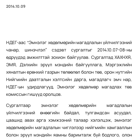
2014.10.09
НДЕГ-аас “Эмнэлэг хөдөлмөрийн магадлалын үйлчилгээний
чанар, шинэчлэл” сэдэвт сургалтыг 2014.10.07-08-ны
өдрүүдэд амжилттай зохион байгуулав. Сургалтад ХАХНХЯ,
ЭМЯ, Дэлхийн эрүүл мэндийн байгууллага, Мэргэжлийн
хяналтын ерөнхий газрын төлөөлөл болон төв, орон нутгийн
Нийгмийн даатгалын хэлтсийн дарга, магадлагч эмч нар,
НДЕГ-ын удирдлагууд, Эмнэлэг хөдөлмөр магадлах төв
комиссын гишүүд оролцов.
Сургалтаар эмнэлэг хөдөлмөрийн магадлалын
үйлчилгээний өнөөгийн байдал, тулгамдсан асуудал,
цаашид авах арга хэмжээний талаар хэлэлцэж, эмнэлэг
хөдөлмөрийн магадлалын чиглэлээр нийгмийн хамгааллын
болон эрүүл мэндийн яамны баримталж буй бодлого, олон