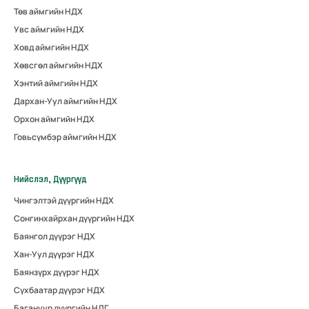
Төв аймгийн НДХ
Увс аймгийн НДХ
Ховд аймгийн НДХ
Хөвсгөл аймгийн НДХ
Хэнтий аймгийн НДХ
Дархан-Уул аймгийн НДХ
Орхон аймгийн НДХ
Говьсүмбэр аймгийн НДХ
Нийслэл, Дүүргүүд
Чингэлтэй дүүргийн НДХ
Сонгинхайрхан дүүргийн НДХ
Баянгол дүүрэг НДХ
Хан-Уул дүүрэг НДХ
Баянзүрх дүүрэг НДХ
Сүхбаатар дүүрэг НДХ
Багануур дүүргийн НДГ