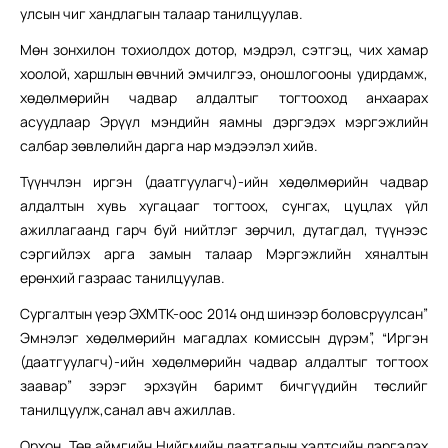
улсын чиг хандлагын талаар танилцуулав.
Мөн зонхилон тохиолдох дотор, мэдрэл, сэтгэц, чих хамар
хоолой, харшлын өвчний эмчилгээ, оношлогооны удирдамж,
хөдөлмөрийн чадвар алдалтыг тогтооход анхаарах
асуудлаар Эрүүл мэндийн яамны дэргэдэх мэргэжлийн
салбар зөвлөлийн дарга нар мэдээлэл хийв.
Түүнчлэн иргэн (даатгуулагч)-ийн хөдөлмөрийн чадвар
алдалтын хувь хугацааг тогтоох, сунгах, цуцлах үйл
ажиллагаанд гарч буй нийтлэг зөрчил, дутагдал, түүнээс
сэргийлэх арга замын талаар Мэргэжлийн хяналтын
ерөнхий газраас танилцуулав.
Сургалтын үеэр ЭХМТК-оос 2014 онд шинээр боловсруулсан”
Эмнэлэг хөдөлмөрийн магадлах комиссын дүрэм”, “Иргэн
(даатгуулагч)-ийн хөдөлмөрийн чадвар алдалтыг тогтоох
заавар” зэрэг эрхзүйн баримт бичгүүдийн төслийг
танилцуулж,санал авч ажиллав.
Орхон, Төв аймгийн Нийгмийн даатгалын хэлтсийн дэргэдэх