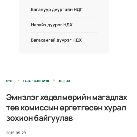
Багануур дүүргийн НДГ
Налайх дүүрэг НДХ
Багахангай дүүрэг НДХ
НҮҮР
ГАЗАР, ХЭЛТСҮҮД
МЭДЭЭ
Эмнэлэг хөдөлмөрийн магадлах
төв комиссын өргөтгөсөн хурал
зохион байгуулав
2015.05.29