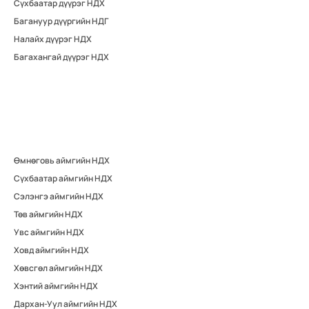
Сүхбаатар дүүрэг НДХ
Багануур дүүргийн НДГ
Налайх дүүрэг НДХ
Багахангай дүүрэг НДХ
Өмнөговь аймгийн НДХ
Сүхбаатар аймгийн НДХ
Сэлэнгэ аймгийн НДХ
Төв аймгийн НДХ
Увс аймгийн НДХ
Ховд аймгийн НДХ
Хөвсгөл аймгийн НДХ
Хэнтий аймгийн НДХ
Дархан-Уул аймгийн НДХ