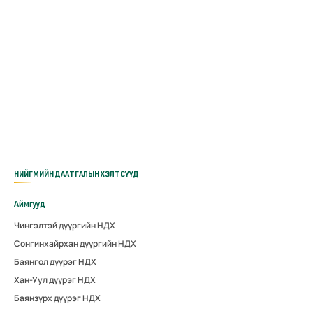
НИЙГМИЙН ДААТГАЛЫН ХЭЛТСҮҮД
Аймгууд
Чингэлтэй дүүргийн НДХ
Сонгинхайрхан дүүргийн НДХ
Баянгол дүүрэг НДХ
Хан-Уул дүүрэг НДХ
Баянзүрх дүүрэг НДХ