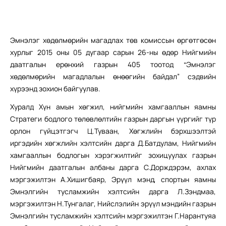
Эмнэлэг хөдөлмөрийн магадлах төв комиссын өргөтгөсөн
хурлыг 2015 оны 05 дугаар сарын 26-ны өдөр Нийгмийн
даатгалын ерөнхий газрын 405 тоотод “Эмнэлэг
хөдөлмөрийн магадлалын өнөөгийн байдал” сэдвийн
хүрээнд зохион байгуулав.
Хуралд Хүн амын хөгжил, нийгмийн хамгааллын яамны
Стратеги бодлого төлөвлөлтийн газрын даргын үүргийг түр
орлон гүйцэтгэгч Ц.Туваан, Хөгжлийн бэрхшээлтэй
иргэдийн хөгжлийн хэлтсийн дарга Д.Батдулам, Нийгмийн
хамгааллын бодлогын хэрэгжилтийг зохицуулах газрын
Нийгмийн даатгалын албаны дарга С.Дорждэрэм, ахлах
мэргэжилтэн А.Хишигбаяр, Эрүүл мэнд, спортын яамны
Эмнэлгийн тусламжийн хэлтсийн дарга Л.Зэндмаа,
мэргэжилтэн Н.Тунгалаг, Нийслэлийн эрүүл мэндийн газрын
Эмнэлгийн тусламжийн хэлтсийн мэргэжилтэн Г.Нарантуяа