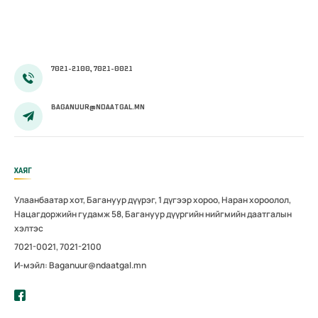
аймгуудад
дахин
магадлал
зохион
7021-2100, 7021-0021
байгуулав
BAGANUUR@NDAATGAL.MN
ХАЯГ
Улаанбаатар хот, Багануур дүүрэг, 1 дүгээр хороо, Наран хороолол,
Нацагдоржийн гудамж 58, Багануур дүүргийн нийгмийн даатгалын
хэлтэс
7021-0021, 7021-2100
И-мэйл: Baganuur@ndaatgal.mn