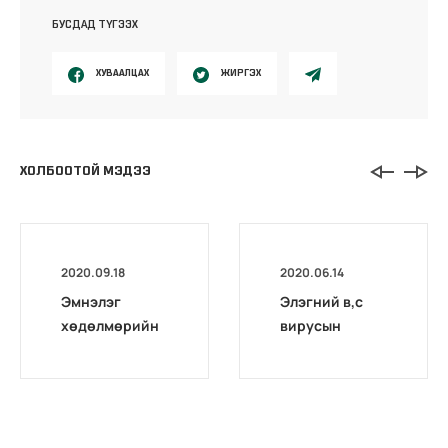
БУСДАД ТҮГЭЭХ
ХУВААЛЦАХ
ЖИРГЭХ
ХОЛБООТОЙ МЭДЭЭ
2020.09.18
2020.06.14
Эмнэлэг
Элэгний в,с
хөдөлмөрийн
вирусын
магадлах төв
оношилгоо,
комиссоос
шинжилгээний
Архангай,
талаарх НДҮЗ-
Дархан-уул,
ийн тогтоол
Хөвсгөл