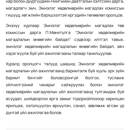
нар болон дүүргүүдийн Нийгмийн даатгалын хэлтсийн дарга,
магадлагч эмч, Эмнэлэг хөдөлмөрийн магадлах комиссын
гишүүд, хөгжлийн бэрхшээлтэй иргэдийн төлөөлөл оролцов.
Энэхүү хурлаар Эмнэлэг хөдөлмөрийн магадлах төв
комиссын дарга П.Мөнхтулга “Эмнэлэг хөдөлмөрийн
магадлалын өнөөгийн байдал” сэдвээр илтгэл тавьж,
эмнэлэг хөдөлмөрийн магадлалын өнөөгийн байдал, авч
хэрэгжүүлж буй үйл ажиллагааны талаар танилцуулав.
Хуралд оролцогч талууд цаашид Эмнэлэг хөдөлмөрийн
магадлалын үйл ажиллагаанд баримталж буй хууль эрх зүйн
баримт бичгийг боловсронгуй болгох, тусламж
үйлчилгээний чанарыг сайжруулах болон эмнэлэг
хөдөлмөрийн магадлалын үйл ажиллагаанд тулгамдаж буй
асуудал, шийдвэрлэх арга замыг тодорхойлохоор харилцан
ярилцаж, хэлэлцүүлэн өрнүүлэн, санал, зөвлөмж өгсөн үр
дүнтэй үйл ажиллагаа болов.