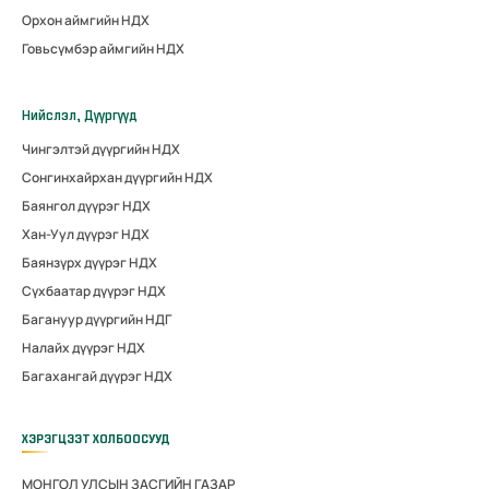
Орхон аймгийн НДХ
Говьсүмбэр аймгийн НДХ
Нийслэл, Дүүргүүд
Чингэлтэй дүүргийн НДХ
Сонгинхайрхан дүүргийн НДХ
Баянгол дүүрэг НДХ
Хан-Уул дүүрэг НДХ
Баянзүрх дүүрэг НДХ
Сүхбаатар дүүрэг НДХ
Багануур дүүргийн НДГ
Налайх дүүрэг НДХ
Багахангай дүүрэг НДХ
ХЭРЭГЦЭЭТ ХОЛБООСУУД
МОНГОЛ УЛСЫН ЗАСГИЙН ГАЗАР