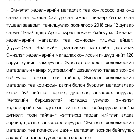
– Эмнэлэг хөдөлмөрийн магадлах төв комиссоос энэ онд
санаачлан зохион байгуулсан ажил, шинээр батлагдсан
тушаал зааврыг танилцуулах зорилгоор 2018 оны 12 дугаар
сарын 11-ний өдөр Аудио хурал зохион байгуулж Эмнэлэг
хөдөлмөрийн магадлах төв комиссын гишүүд, аймаг,
(дүүрэг)-ын Нийгмийн даатгалын хэлтсийн дэргэдэх
Эмнэлэг хөдөлмөрийн магадлах комиссын гишүүд нийт 120
гаруй хүнийг хамруулав. Хурлаар эмнэлэг хөдөлмөрийн
магадлалын чанар, хүртээмжийг дээшлүүлэх талаар зохион
байгуулсан ажлын товч тайлан, Эмнэлэг хөдөлмөрийн
магадлах төв комиссын дахин болон бүрдмэл магадлалаар
илэрч буй нийтлэг зөрчил, дутагдал, анхаарах асуудал,
“Хөгжлийн бэрхшээлтэй иргэдэд үзүүлэх эмнэлэг
хөдөлмөрийн магадлалын үйлчилгээг сайжруулах аян”-ы
дүгнэлт, тоон тайланг нэгтгэхэд гардаг нийтлэг алдаа
зөрчил, цаашид анхаарах асуудал, “Эмнэлэг хөдөлмөрийн
магадлах төв комиссын дахин магадлал зохион байгуулах
заавар”-ыг танилцуулж, санал солилцов.