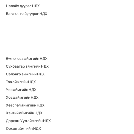
Налайх дүүрэг НДХ
Багахангай дүүрэг НДХ
Өмнөговь аймгийн НДХ
Сүхбаатар аймгийн НДХ
Сэлэнгэ аймгийн НДХ
Төв аймгийн НДХ
Увс аймгийн НДХ
Ховд аймгийн НДХ
Хөвсгөл аймгийн НДХ
Хэнтий аймгийн НДХ
Дархан-Уул аймгийн НДХ
Орхон аймгийн НДХ