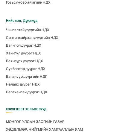
Говьсүмбэр аймгийн НДХ
Нийслэл, Дүүргүүд
Чингэлтэй дүүргийн НДХ
Сонгинхайрхан дүүргийн НДХ
Баянгол дүүрэг НДХ
Хан-Уул дүүрэг НДХ
Баянзүрх дүүрэг НДХ
Сүхбаатар дүүрэг НДХ
Багануур дүүргийн НДГ
Налайх дүүрэг НДХ
Багахангай дүүрэг НДХ
ХЭРЭГЦЭЭТ ХОЛБООСУУД
МОНГОЛ УЛСЫН ЗАСГИЙН ГАЗАР
ХӨДӨЛМӨР, НИЙГМИЙН ХАМГААЛЛЫН ЯАМ