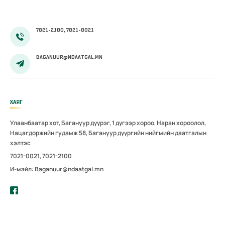
олгож эхэллээ
7021-2100, 7021-0021
BAGANUUR@NDAATGAL.MN
ХАЯГ
Улаанбаатар хот, Багануур дүүрэг, 1 дүгээр хороо, Наран хороолол,
Нацагдоржийн гудамж 58, Багануур дүүргийн нийгмийн даатгалын
хэлтэс
7021-0021, 7021-2100
И-мэйл: Baganuur@ndaatgal.mn