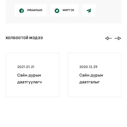
ХУВААЛЦАХ
ЖИРГЭХ
ХОЛБООТОЙ МЭДЭЭ
2021.01.21
2020.12.29
Сайн дурын
Сайн дурын
даатгуулагч
даатгалыг
эхийн
бүрэн
жирэмсний
цахимжууллаа.
болон
амаржсаны
тэтгэмжийг
100 хувиар