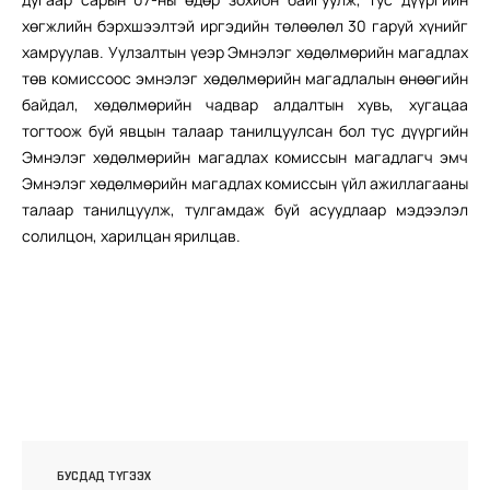
хөгжлийн бэрхшээлтэй иргэдийн төлөөлөл 30 гаруй хүнийг
хамруулав. Уулзалтын үеэр Эмнэлэг хөдөлмөрийн магадлах
төв комиссоос эмнэлэг хөдөлмөрийн магадлалын өнөөгийн
байдал, хөдөлмөрийн чадвар алдалтын хувь, хугацаа
тогтоож буй явцын талаар танилцуулсан бол тус дүүргийн
Эмнэлэг хөдөлмөрийн магадлах комиссын магадлагч эмч
Эмнэлэг хөдөлмөрийн магадлах комиссын үйл ажиллагааны
талаар танилцуулж, тулгамдаж буй асуудлаар мэдээлэл
солилцон, харилцан ярилцав.
БУСДАД ТҮГЭЭХ