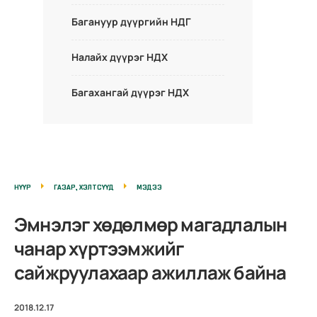
Багануур дүүргийн НДГ
Налайх дүүрэг НДХ
Багахангай дүүрэг НДХ
НҮҮР
ГАЗАР, ХЭЛТСҮҮД
МЭДЭЭ
Эмнэлэг хөдөлмөр магадлалын
чанар хүртээмжийг
сайжруулахаар ажиллаж байна
2018.12.17