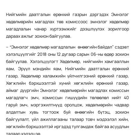
Нийгмийн даатгалын ерөнхий газрын дэргэдэх Эмнэлэг
хөдөлмөрийн магадлах төв комиссоос эмнэлэг хөдөлмөр
магадлалын чанар хүртээмжийг дээшлүүлэх зорилгоор
дараах ажлыг зохион байгуулав.
– “Эмнэлэг хөдөлмөр магадлалын өнөөгийн байдал” сэдэвт
хэлэлцүүлгийг 2018 оны 12 дугаар сарын 06-ны өдөр зохион
байгуулав. Хэлэлцүүлэгт Хөдөлмөр, нийгмийн хамгааллын
яам, Эрүүл мэндийн яам, Нийгмийн даатгалын ерөнхий
газар, Хөдөлмөр халамжийн үйлчилгээний ерөнхий газар,
Хөгжлийн бэрхшээлтэй хүний хөгжлийн ерөнхий газар,
аймаг дүүргийн Эмнэлэг хөдөлмөрийн магадлах комиссын
магадлагч эмч, комиссын гишүүдийн төлөөлөл нийт 40
гаруй эмч, мэргэжилтнүүд оролцож, хөдөлмөрийн чадвар
алдалтын хувь тогтоож буй өнөөгийн бүтэц, зохион
байгуулалт, үйл ажиллагааны талаар товч мэдээлэл хийн,
хөгжлийн бэрхшээлтэй иргэдэд тулгамдаж байгаа асуудлын
талаар хэлэлцэв.