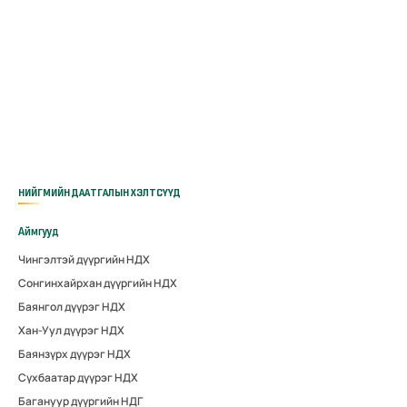
НИЙГМИЙН ДААТГАЛЫН ХЭЛТСҮҮД
Аймгууд
Чингэлтэй дүүргийн НДХ
Сонгинхайрхан дүүргийн НДХ
Баянгол дүүрэг НДХ
Хан-Уул дүүрэг НДХ
Баянзүрх дүүрэг НДХ
Сүхбаатар дүүрэг НДХ
Багануур дүүргийн НДГ