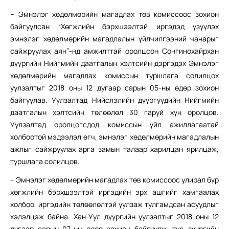
– Эмнэлэг хөдөлмөрийн магадлах төв комиссоос зохион
байгуулсан “Хөгжлийн бэрхшээлтэй иргэдэд үзүүлэх
эмнэлэг хөдөлмөрийн магадлалын үйлчилгээний чанарыг
сайжруулах аян”-нд амжилттай оролцсон Сонгинохайрхан
дүүргийн Нийгмийн даатгалын хэлтсийн дэргэдэх Эмнэлэг
хөдөлмөрийн магадлах комиссын туршлага солилцох
уулзалтыг 2018 оны 12 дугаар сарын 05-ны өдөр зохион
байгуулав. Уулзалтад Нийслэлийн дүүргүүдийн Нийгмийн
даатгалын хэлтсийн төлөөлөл 30 гаруй хүн оролцов.
Уулзалтад оролцогсдод комиссын үйл ажиллагаатай
холбоотой мэдээлэл өгч, эмнэлэг хөдөлмөрийн магадлалын
ажлыг сайжруулах арга замын талаар харилцан ярилцаж,
туршлага солилцов.
– Эмнэлэг хөдөлмөрийн магадлах төв комиссоос улирал бүр
хөгжлийн бэрхшээлтэй иргэдийн эрх ашгийг хамгаалах
холбоо, иргэдийн төлөөлөлтэй уулзаж тулгамдсан асуудлыг
хэлэлцэж байна. Хан-Уул дүүргийн уулзалтыг 2018 оны 12
дугаар сарын 07-ны өдөр зохион байгуулж, тус дүүргийн