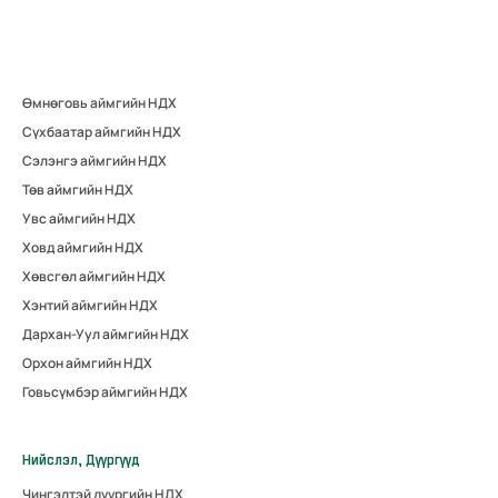
Өмнөговь аймгийн НДХ
Сүхбаатар аймгийн НДХ
Сэлэнгэ аймгийн НДХ
Төв аймгийн НДХ
Увс аймгийн НДХ
Ховд аймгийн НДХ
Хөвсгөл аймгийн НДХ
Хэнтий аймгийн НДХ
Дархан-Уул аймгийн НДХ
Орхон аймгийн НДХ
Говьсүмбэр аймгийн НДХ
Нийслэл, Дүүргүүд
Чингэлтэй дүүргийн НДХ