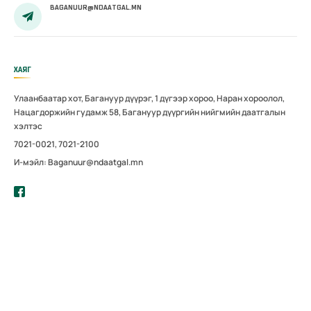
BAGANUUR@NDAATGAL.MN
ХАЯГ
Улаанбаатар хот, Багануур дүүрэг, 1 дүгээр хороо, Наран хороолол,
Нацагдоржийн гудамж 58, Багануур дүүргийн нийгмийн даатгалын
хэлтэс
7021-0021, 7021-2100
И-мэйл: Baganuur@ndaatgal.mn