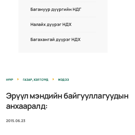
Багануур дүүргийн НДГ
Налайх дүүрэг НДХ
Багахангай дүүрэг НДХ
НҮҮР
ГАЗАР, ХЭЛТСҮҮД
МЭДЭЭ
Эрүүл мэндийн байгууллагуудын
анхааралд:
2015.06.23