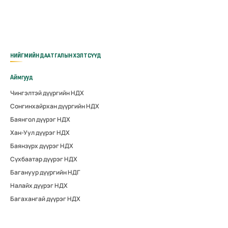
НИЙГМИЙН ДААТГАЛЫН ХЭЛТСҮҮД
Аймгууд
Чингэлтэй дүүргийн НДХ
Сонгинхайрхан дүүргийн НДХ
Баянгол дүүрэг НДХ
Хан-Уул дүүрэг НДХ
Баянзүрх дүүрэг НДХ
Сүхбаатар дүүрэг НДХ
Багануур дүүргийн НДГ
Налайх дүүрэг НДХ
Багахангай дүүрэг НДХ