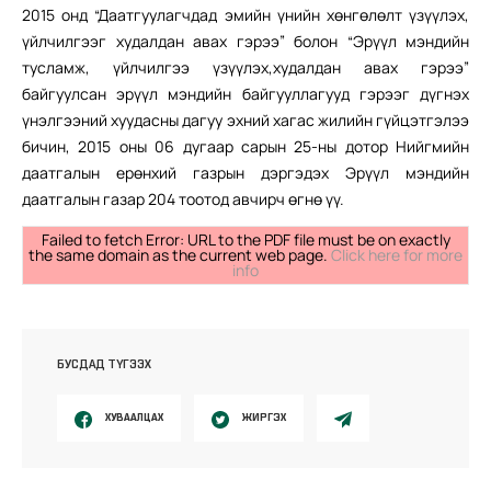
2015 онд “Даатгуулагчдад эмийн үнийн хөнгөлөлт үзүүлэх,
үйлчилгээг худалдан авах гэрээ” болон
“Эрүүл мэндийн
тусламж, үйлчилгээ үзүүлэх,худалдан авах гэрээ”
байгуулсан эрүүл мэндийн байгууллагууд гэрээг дүгнэх
үнэлгээний хуудасны дагуу эхний хагас жилийн гүйцэтгэлээ
бичин, 2015 оны 06 дугаар сарын 25-ны дотор Нийгмийн
даатгалын ерөнхий газрын дэргэдэх Эрүүл мэндийн
даатгалын газар 204 тоотод авчирч өгнө үү.
Failed to fetch Error: URL to the PDF file must be on exactly
the same domain as the current web page.
Click here for more
info
БУСДАД ТҮГЭЭХ
ХУВААЛЦАХ
ЖИРГЭХ