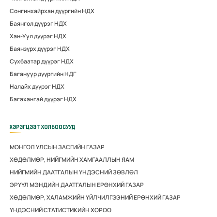
Сонгинхайрхан дүүргийн НДХ
Баянгол дүүрэг НДХ
Хан-Уул дүүрэг НДХ
Баянзүрх дүүрэг НДХ
Сүхбаатар дүүрэг НДХ
Багануур дүүргийн НДГ
Налайх дүүрэг НДХ
Багахангай дүүрэг НДХ
ХЭРЭГЦЭЭТ ХОЛБООСУУД
МОНГОЛ УЛСЫН ЗАСГИЙН ГАЗАР
ХӨДӨЛМӨР, НИЙГМИЙН ХАМГААЛЛЫН ЯАМ
НИЙГМИЙН ДААТГАЛЫН ҮНДЭСНИЙ ЗӨВЛӨЛ
ЭРҮҮЛ МЭНДИЙН ДААТГАЛЫН ЕРӨНХИЙ ГАЗАР
ХӨДӨЛМӨР, ХАЛАМЖИЙН ҮЙЛЧИЛГЭЭНИЙ ЕРӨНХИЙ ГАЗАР
ҮНДЭСНИЙ СТАТИСТИКИЙН ХОРОО