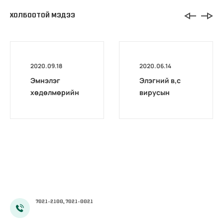
ХОЛБООТОЙ МЭДЭЭ
2020.09.18
2020.06.14
Эмнэлэг
Элэгний в,с
хөдөлмөрийн
вирусын
магадлах төв
оношилгоо,
комиссоос
шинжилгээний
Архангай,
талаарх НДҮЗ-
Дархан-уул,
ийн тогтоол
Хөвсгөл
аймгуудад
дахин
магадлал
зохион
7021-2100, 7021-0021
байгуулав