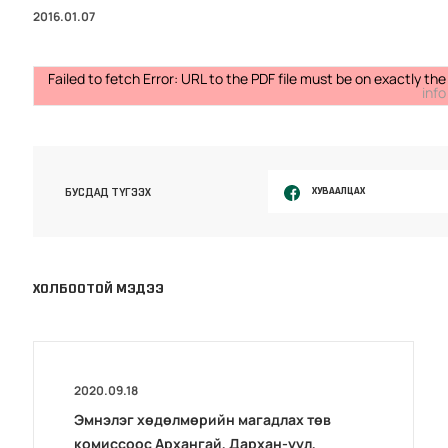
2016.01.07
Failed to fetch Error: URL to the PDF file must be on exactly 
info
ХУВААЛЦАХ
БУСДАД ТҮГЭЭХ
ХОЛБООТОЙ МЭДЭЭ
2020.09.18
Эмнэлэг хөдөлмөрийн магадлах төв
комиссоос Архангай, Дархан-уул,