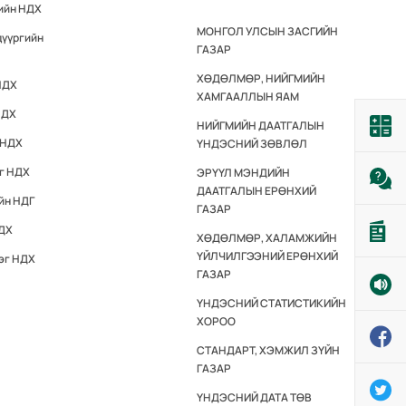
гийн НДХ
МОНГОЛ УЛСЫН ЗАСГИЙН
дүүргийн
ГАЗАР
ХӨДӨЛМӨР, НИЙГМИЙН
НДХ
ХАМГААЛЛЫН ЯАМ
НДХ
НИЙГМИЙН ДААТГАЛЫН
 НДХ
ҮНДЭСНИЙ ЗӨВЛӨЛ
эг НДХ
ЭРҮҮЛ МЭНДИЙН
ДААТГАЛЫН ЕРӨНХИЙ
йн НДГ
ГАЗАР
НДХ
ХӨДӨЛМӨР, ХАЛАМЖИЙН
ҮЙЛЧИЛГЭЭНИЙ ЕРӨНХИЙ
эг НДХ
ГАЗАР
ҮНДЭСНИЙ СТАТИСТИКИЙН
ХОРОО
СТАНДАРТ, ХЭМЖИЛ ЗҮЙН
ГАЗАР
ҮНДЭСНИЙ ДАТА ТӨВ