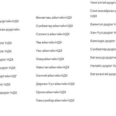
Чингэлтэй дүүр
Сонгинхайрхан 
НДХ
Өмнөговь аймгийн НДХ
дүүргийн НДХ
Баянгол дүүрэг 
Сүхбаатар аймгийн НДХ
хан дүүргийн
Хан-Уул дүүрэг 
Сэлэнгэ аймгийн НДХ
Баянзүрх дүүрэг
Төв аймгийн НДХ
үрэг НДХ
Сүхбаатар дүүр
Увс аймгийн НДХ
рэг НДХ
Багануур дүүрги
Ховд аймгийн НДХ
үрэг НДХ
Налайх дүүрэг 
Хөвсгөл аймгийн НДХ
дүүрэг НДХ
Багахангай дүүр
Хэнтий аймгийн НДХ
үргийн НДГ
Дархан-Уул аймгийн НДХ
рэг НДХ
Орхон аймгийн НДХ
 дүүрэг НДХ
Говьсүмбэр аймгийн НДХ