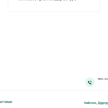
Хөвсгөл аймгуудад дахин магадлал
зохион байгуулав
7021-21
ААТГАЛЫН
Нийслэл, Дүүргү