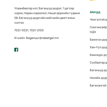
Улаанбаатар хот, Багануур дүүрэг, 1 дүгээр
Аймгууд
хороо, Наран хороолол, Нацагдоржийн гудамж
58, Багануур дүүргийн нийгмийн даатгалын
Чингэлтэй 
хэлтэс
Сонгинхайр
7021-0021, 7021-2100
НДХ
И-мэйл: Baganuur@ndaatgal.mn
Баянгол дү
Хан-Уул дүү
Баянзүрх дү
Сүхбаатар 
Багануур дү
Налайх дүү
Багахангай