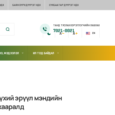
НДХ
БАЯНЗҮРХ ДҮҮРЭГ НДХ
СҮХБААТАР ДҮҮРЭГ НДХ
ТАНД ТУСЛАХ ХЭРЭГЛЭГЧИЙН ЛАВЛАХ
7021-0021
EN
Э, МЭДЭЭЛЭЛ
ИЛ ТОД БАЙДАЛ
бүхий эрүүл мэндийн
хааралд