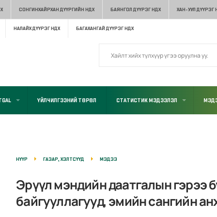
Х
СОНГИНХАЙРХАН ДҮҮРГИЙН НДХ
БАЯНГОЛ ДҮҮРЭГ НДХ
ХАН-УУЛ ДҮҮРЭГ 
НАЛАЙХ ДҮҮРЭГ НДХ
БАГАХАНГАЙ ДҮҮРЭГ НДХ
TGAL
ҮЙЛЧИЛГЭЭНИЙ ТӨРӨЛ
СТАТИСТИК МЭДЭЭЛЭЛ
МЭДЭ
НҮҮР
ГАЗАР, ХЭЛТСҮҮД
МЭДЭЭ
Эрүүл мэндийн даатгалын гэрээ 
байгууллагууд, эмийн сангийн ан