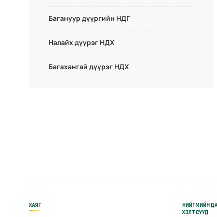
Багануур дүүргийн НДГ
Налайх дүүрэг НДХ
Багахангай дүүрэг НДХ
ХАЯГ
НИЙГМИЙН Д
ХЭЛТСҮҮД