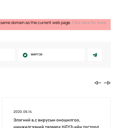
the same domain as the current web page.
Click here for more
ЖИРГЭХ
2020.06.14
Элэгний в,с вирусын оношилгоо,
шинжилгээний талаарх НДҮЗ-ийн тогтоол