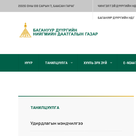
2026 ОНЫ 08 САРЫН 7
, БААСАН ГАРАГ
ЧИНГЭЛТЭЙ ДҮҮРГИЙН НД
БАГАНУУР ДҮҮРГИЙН НДГ
НҮҮР
ТАНИЛЦУУЛГА
ХУУЛЬ ЭРХ ЗҮЙ
E-NDAA
ТАНИЛЦУУЛГА
Удирдлагын мэндчилгээ