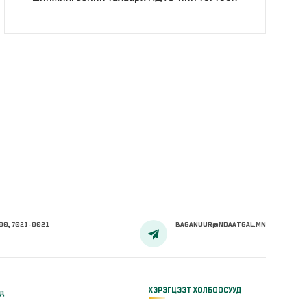
00, 7021-0021
BAGANUUR@NDAATGAL.MN
ХЭРЭГЦЭЭТ ХОЛБООСУУД
үд