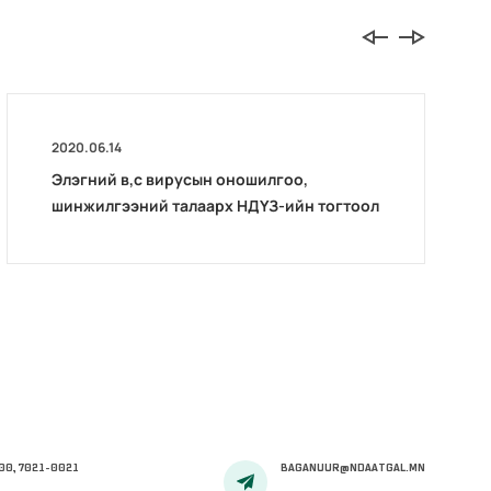
2020.06.14
Элэгний в,с вирусын оношилгоо,
шинжилгээний талаарх НДҮЗ-ийн тогтоол
00, 7021-0021
BAGANUUR@NDAATGAL.MN