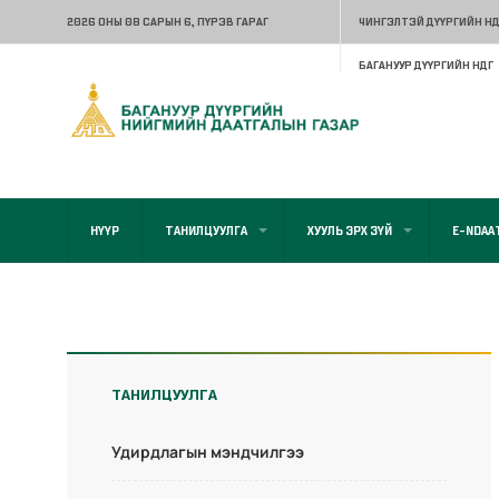
2026 ОНЫ 08 САРЫН 6
, ПҮРЭВ ГАРАГ
ЧИНГЭЛТЭЙ ДҮҮРГИЙН НД
БАГАНУУР ДҮҮРГИЙН НДГ
НҮҮР
ТАНИЛЦУУЛГА
ХУУЛЬ ЭРХ ЗҮЙ
E-NDAA
ТАНИЛЦУУЛГА
Удирдлагын мэндчилгээ