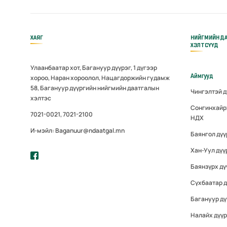
ХАЯГ
НИЙГМИЙН Д
ХЭЛТСҮҮД
Улаанбаатар хот, Багануур дүүрэг, 1 дүгээр
Аймгууд
хороо, Наран хороолол, Нацагдоржийн гудамж
58, Багануур дүүргийн нийгмийн даатгалын
Чингэлтэй 
хэлтэс
Сонгинхайр
7021-0021, 7021-2100
НДХ
И-мэйл: Baganuur@ndaatgal.mn
Баянгол дү
Хан-Уул дүү
Баянзүрх дү
Сүхбаатар 
Багануур дү
Налайх дүү