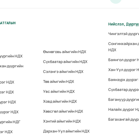
ААТГАЛЫН
Нийслэл, Дүүргү
Чингэлтэй дүүр
Сонгинхайрхан 
НДХ
Өмнөговь аймгийн НДХ
дүүргийн НДХ
Баянгол дүүрэг 
Сүхбаатар аймгийн НДХ
хан дүүргийн
Хан-Уул дүүрэг 
Сэлэнгэ аймгийн НДХ
Баянзүрх дүүрэг
Төв аймгийн НДХ
үрэг НДХ
Сүхбаатар дүүр
Увс аймгийн НДХ
рэг НДХ
Багануур дүүрги
Ховд аймгийн НДХ
үрэг НДХ
Налайх дүүрэг 
Хөвсгөл аймгийн НДХ
дүүрэг НДХ
Багахангай дүүр
Хэнтий аймгийн НДХ
үргийн НДГ
Дархан-Уул аймгийн НДХ
рэг НДХ