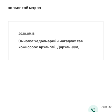
ХОЛБООТОЙ МЭДЭЭ
2020.09.18
Эмнэлэг хөдөлмөрийн магадлах төв
комиссоос Архангай, Дархан-уул,
Хөвсгөл аймгуудад дахин магадлал
зохион байгуулав
7021-21