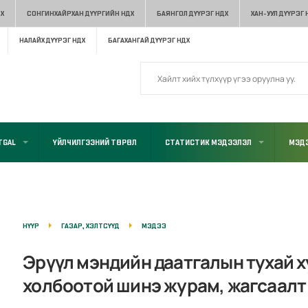
Х
СОНГИНХАЙРХАН ДҮҮРГИЙН НДХ
БАЯНГОЛ ДҮҮРЭГ НДХ
ХАН-УУЛ ДҮҮРЭГ 
НАЛАЙХ ДҮҮРЭГ НДХ
БАГАХАНГАЙ ДҮҮРЭГ НДХ
TGAL
ҮЙЛЧИЛГЭЭНИЙ ТӨРӨЛ
СТАТИСТИК МЭДЭЭЛЭЛ
МЭДЭ
НҮҮР
ГАЗАР, ХЭЛТСҮҮД
МЭДЭЭ
Эрүүл мэндийн даатгалын тухай 
холбоотой шинэ журам, жагсаалт