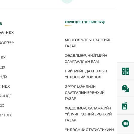
ХЭРЭГЦЭЭТ ХОЛБООСУУД
үд
гийн НДХ
МОНГОЛ УЛСЫН ЗАСГИЙН
дүүргийн
ГАЗАР
ХӨДӨЛМӨР, НИЙГМИЙН
НДХ
ХАМГААЛЛЫН ЯАМ
НДХ
НИЙГМИЙН ДААТГАЛЫН
 НДХ
ҮНДЭСНИЙ ЗӨВЛӨЛ
эг НДХ
ЭРҮҮЛ МЭНДИЙН
ДААТГАЛЫН ЕРӨНХИЙ
йн НДГ
ГАЗАР
НДХ
ХӨДӨЛМӨР, ХАЛАМЖИЙН
ҮЙЛЧИЛГЭЭНИЙ ЕРӨНХИЙ
эг НДХ
ГАЗАР
ҮНДЭСНИЙ СТАТИСТИКИЙН