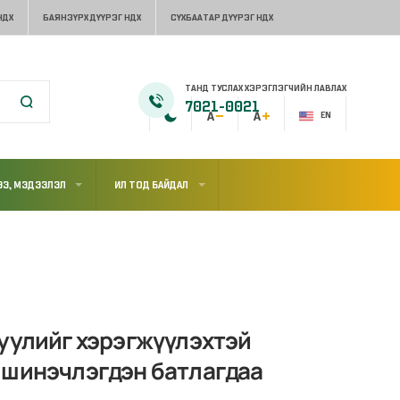
НДХ
БАЯНЗҮРХ ДҮҮРЭГ НДХ
СҮХБААТАР ДҮҮРЭГ НДХ
ТАНД ТУСЛАХ ХЭРЭГЛЭГЧИЙН ЛАВЛАХ
7021-0021
EN
Э, МЭДЭЭЛЭЛ
ИЛ ТОД БАЙДАЛ
хуулийг хэрэгжүүлэхтэй
 шинэчлэгдэн батлагдаа