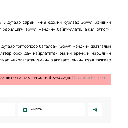
ы 5 дугаар сарын 17-ны өдрийн хурлаар Эрүүл мэндийн
 харилцагч эрүүл мэндийн байгууллага, ажил олгогч,
18 дугаар тогтоолоор баталсан “Эрүүл мэндийн даатгалын
элтээр орох дан найрлагатай эмийн ерөнхий нэршлийн
йлмэл найрлагатай эмийн жагсаалт, үнийн дээд хязгаар
the same domain as the current web page.
Click here for more
ЖИРГЭХ