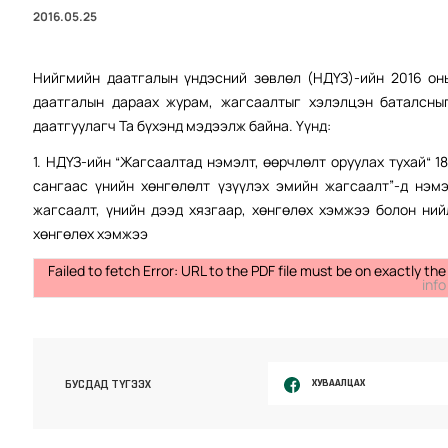
2016.05.25
Нийгмийн даатгалын үндэсний зөвлөл (НДҮЗ)-ийн 2016 он
даатгалын дараах журам, жагсаалтыг хэлэлцэн баталсныг
даатгуулагч Та бүхэнд мэдээлж байна. Үүнд:
1. НДҮЗ-ийн “Жагсаалтад нэмэлт, өөрчлөлт оруулах тухай“ 
сангаас үнийн хөнгөлөлт үзүүлэх эмийн жагсаалт”-д нэм
жагсаалт, үнийн дээд хязгаар, хөнгөлөх хэмжээ болон ни
хөнгөлөх хэмжээ
Failed to fetch Error: URL to the PDF file must be on exactly 
info
ХУВААЛЦАХ
БУСДАД ТҮГЭЭХ