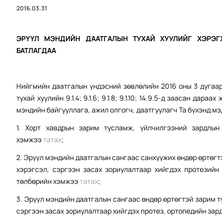
2016.03.31
ЭРҮҮЛ МЭНДИЙН ДААТГАЛЫН ТУХАЙ ХУУЛИЙГ ХЭРЭ
БАТЛАГДАА
Нийгмийн даатгалын үндэсний зөвлөлийн 2016 оны 3 дугаа
тухай хуулийн 9.1.4; 9.1.6; 9.1.8; 9.1.10; 14.9.5-д заасан да
мэндийн байгууллага, ажил олгогч, даатгуулагч Та бүхэнд мэ
1. Хорт хавдрын зарим тусламж, үйлчилгээний зардлын
хэмжээ
татах
;
2. Эрүүл мэндийн даатгалын сангаас санхүүжих өндөр өртөг
хэрэгсэл, сэргээн засах зориулалтаар хийгдэх протезийн
төлбөрийн хэмжээ
татах
;
3. Эрүүл мэндийн даатгалын сангаас өндөр өртөгтэй зарим 
сэргээн засах зориулалтаар хийгдэх протез, ортопедийн зар