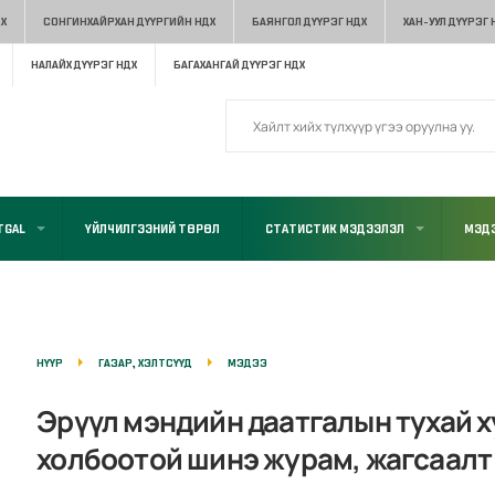
Х
СОНГИНХАЙРХАН ДҮҮРГИЙН НДХ
БАЯНГОЛ ДҮҮРЭГ НДХ
ХАН-УУЛ ДҮҮРЭГ 
НАЛАЙХ ДҮҮРЭГ НДХ
БАГАХАНГАЙ ДҮҮРЭГ НДХ
TGAL
ҮЙЛЧИЛГЭЭНИЙ ТӨРӨЛ
СТАТИСТИК МЭДЭЭЛЭЛ
МЭДЭ
НҮҮР
ГАЗАР, ХЭЛТСҮҮД
МЭДЭЭ
Эрүүл мэндийн даатгалын тухай 
холбоотой шинэ журам, жагсаалт