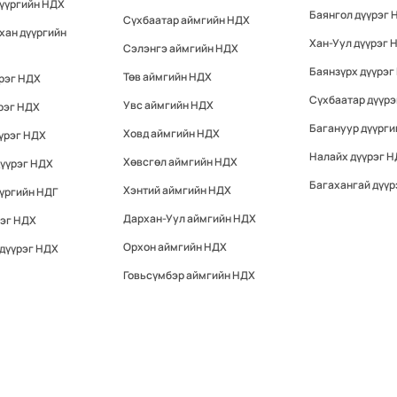
дүүргийн НДХ
Баянгол дүүрэг 
Сүхбаатар аймгийн НДХ
хан дүүргийн
Хан-Уул дүүрэг 
Сэлэнгэ аймгийн НДХ
Баянзүрх дүүрэг
Төв аймгийн НДХ
үрэг НДХ
Сүхбаатар дүүр
Увс аймгийн НДХ
рэг НДХ
Багануур дүүрги
Ховд аймгийн НДХ
үрэг НДХ
Налайх дүүрэг 
Хөвсгөл аймгийн НДХ
дүүрэг НДХ
Багахангай дүүр
Хэнтий аймгийн НДХ
үргийн НДГ
Дархан-Уул аймгийн НДХ
рэг НДХ
Орхон аймгийн НДХ
 дүүрэг НДХ
Говьсүмбэр аймгийн НДХ