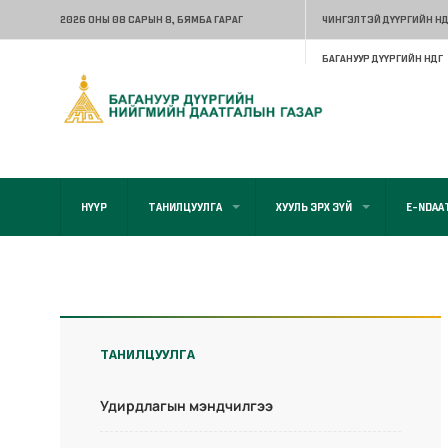
2026 ОНЫ 08 САРЫН 8
, БЯМБА ГАРАГ
ЧИНГЭЛТЭЙ ДҮҮРГИЙН НД
БАГАНУУР ДҮҮРГИЙН НДГ
НҮҮР
ТАНИЛЦУУЛГА
ХУУЛЬ ЭРХ ЗҮЙ
E-NDAA
ТАНИЛЦУУЛГА
Удирдлагын мэндчилгээ