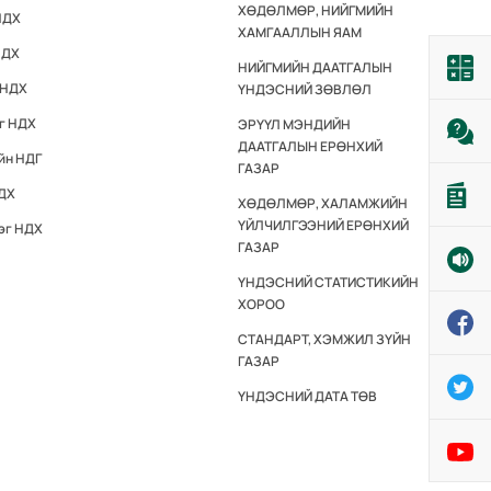
ХӨДӨЛМӨР, НИЙГМИЙН
НДХ
ХАМГААЛЛЫН ЯАМ
НДХ
НИЙГМИЙН ДААТГАЛЫН
 НДХ
ҮНДЭСНИЙ ЗӨВЛӨЛ
эг НДХ
ЭРҮҮЛ МЭНДИЙН
ДААТГАЛЫН ЕРӨНХИЙ
йн НДГ
ГАЗАР
НДХ
ХӨДӨЛМӨР, ХАЛАМЖИЙН
ҮЙЛЧИЛГЭЭНИЙ ЕРӨНХИЙ
эг НДХ
ГАЗАР
ҮНДЭСНИЙ СТАТИСТИКИЙН
ХОРОО
СТАНДАРТ, ХЭМЖИЛ ЗҮЙН
ГАЗАР
ҮНДЭСНИЙ ДАТА ТӨВ