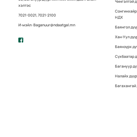
Чингэлтэй 
хэлтэс
Сонгинхайр
7021-0021, 7021-2100
НДХ
И-мэйл: Baganuur@ndaatgal.mn
Баянгол дү
Хан-Уул дүү
Баянзүрх дү
Сүхбаатар 
Багануур дү
Налайх дүү
Багахангай