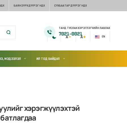
НДХ
БАЯНЗҮРХ ДҮҮРЭГ НДХ
СҮХБААТАР ДҮҮРЭГ НДХ
ТАНД ТУСЛАХ ХЭРЭГЛЭГЧИЙН ЛАВЛАХ
7021-0021
EN
Э, МЭДЭЭЛЭЛ
ИЛ ТОД БАЙДАЛ
хуулийг хэрэгжүүлэхтэй
 батлагдаа