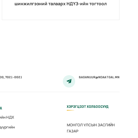
шинжилгээний талаарх НДҮЗ-ийн тогтоол
00, 7021-0021
BAGANUUR@NDAATGAL.MN
ХЭРЭГЦЭЭТ ХОЛБООСУУД
үд
гийн НДХ
МОНГОЛ УЛСЫН ЗАСГИЙН
дүүргийн
ГАЗАР