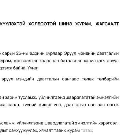
ГЖҮҮЛЭХТЭЙ ХОЛБООТОЙ ШИНЭ ЖУРАМ, ЖАГСААЛТ
р сарын 25-ны өдрийн хурлаар Эрүүл мэндийн даатгалын
раах журам, жагсаалтыг хэлэлцэн баталсныг харилцагч эрүүл
дээлж байна. Үүнд:
 эрүүл мэндийн даатгалын сангаас төлөх төлбөрийн
тэй зарим тусламж, үйлчилгээнд шаардлагатай эмнэлгийн
 жагсаалт, түүний жишиг үнэ, даатгалын сангаас олгох
тусламж, үйлчилгээнд шаардлагатай эмнэлгийн хэрэгсэл,
длыг санхүүжүүлэх, хяналт тавих журам
татах
;