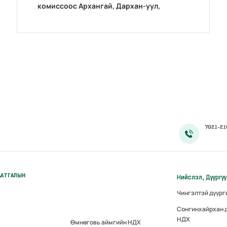
комиссоос Архангай, Дархан-уул,
Хөвсгөл аймгуудад дахин магадлал
зохион байгуулав
7021-21
ААТГАЛЫН
Нийслэл, Дүүргү
Чингэлтэй дүүр
Сонгинхайрхан 
НДХ
Өмнөговь аймгийн НДХ