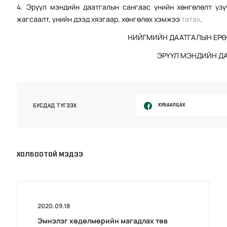
4. Эрүүл мэндийн даатгалын сангаас үнийн хөнгөлөлт үз
жагсаалт, үнийн дээд хязгаар, хөнгөлөх хэмжээ
татах
.
НИЙГМИЙН ДААТГАЛЫН ЕРӨ
ЭРҮҮЛ МЭНДИЙН ДА
ХУВААЛЦАХ
БУСДАД ТҮГЭЭХ
ХОЛБООТОЙ МЭДЭЭ
2020.09.18
Эмнэлэг хөдөлмөрийн магадлах төв