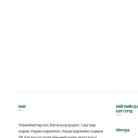
ХАЯГ
НИЙГМИЙН Д
ХЭЛТСҮҮД
Улаанбаатар хот, Багануур дүүрэг, 1 дүгээр
Аймгууд
хороо, Наран хороолол, Нацагдоржийн гудамж
58, Багануур дүүргийн нийгмийн даатгалын