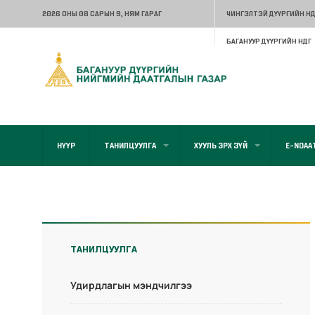
2026 ОНЫ 08 САРЫН 9
, НЯМ ГАРАГ
ЧИНГЭЛТЭЙ ДҮҮРГИЙН НД
БАГАНУУР ДҮҮРГИЙН НДГ
НҮҮР
ТАНИЛЦУУЛГА
ХУУЛЬ ЭРХ ЗҮЙ
E-NDAA
ТАНИЛЦУУЛГА
Удирдлагын мэндчилгээ