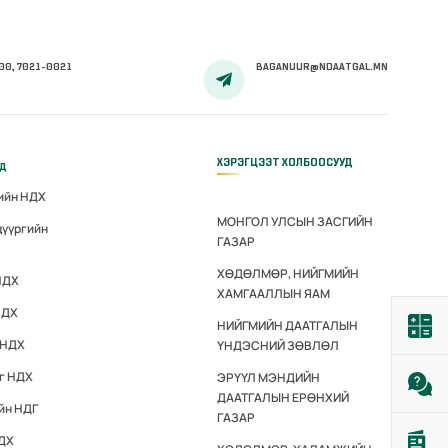
00, 7021-0021
BAGANUUR@NDAATGAL.MN
ХЭРЭГЦЭЭТ ХОЛБООСУУД
үд
гийн НДХ
МОНГОЛ УЛСЫН ЗАСГИЙН
дүүргийн
ГАЗАР
ХӨДӨЛМӨР, НИЙГМИЙН
НДХ
ХАМГААЛЛЫН ЯАМ
НДХ
НИЙГМИЙН ДААТГАЛЫН
 НДХ
ҮНДЭСНИЙ ЗӨВЛӨЛ
эг НДХ
ЭРҮҮЛ МЭНДИЙН
ДААТГАЛЫН ЕРӨНХИЙ
йн НДГ
ГАЗАР
НДХ