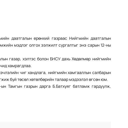
гмийн даатгалын ерөнхий газраас Нийгмийн даатгалын
омжийн мэдлэг олгох ээлжилт сургалтыг энэ сарын 12-ны
алын газар, хэлтэс болон БНСУ дахь Хөдөлмөр нийгмийн
гчид хамрагдлаа.
нэчлэлийн чиг хандлага, нийгмийн хамгааллын салбарын
гжиж буй төсөл хөтөлбөрийн талаар мэдээлэл өгсөн юм.
ын Тамгын газрын дарга Б.Батхуяг батламж гардуулж,