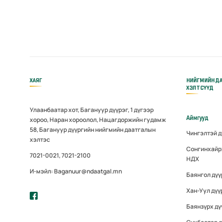
ХАЯГ
НИЙГМИЙН Д
ХЭЛТСҮҮД
Улаанбаатар хот, Багануур дүүрэг, 1 дүгээр
Аймгууд
хороо, Наран хороолол, Нацагдоржийн гудамж
58, Багануур дүүргийн нийгмийн даатгалын
Чингэлтэй 
хэлтэс
Сонгинхайр
7021-0021, 7021-2100
НДХ
И-мэйл: Baganuur@ndaatgal.mn
Баянгол дү
Хан-Уул дүү
Баянзүрх дү