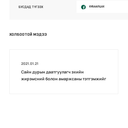
ХУВААЛЦАХ
БУСДАД ТҮГЭЭХ
ХОЛБООТОЙ МЭДЭЭ
2021.01.21
Сайн дурын даатгуулагч эхийн
жирэмсний болон амаржсаны тэтгэмжийг
100 хувиар олгож эхэллээ