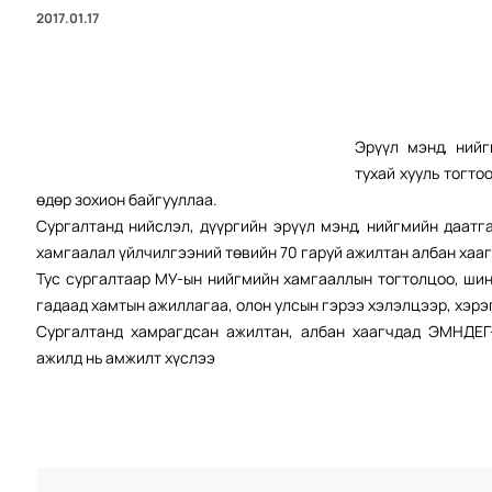
2017.01.17
Эрүүл мэнд, ний
тухай хууль тогто
өдөр зохион байгууллаа.
Сургалтанд нийслэл, дүүргийн эрүүл мэнд, нийгмийн даатг
хамгаалал үйлчилгээний төвийн 70 гаруй ажилтан албан хаа
Тус сургалтаар МУ-ын нийгмийн хамгааллын тогтол
цоо, ши
гадаад хамтын ажиллагаа, олон улсын гэрээ хэлэлцээр, хэрэ
Сургалтанд хамрагдсан ажилтан, албан хаагчдад ЭМНДЕГ-
ажилд нь амжилт хүслээ