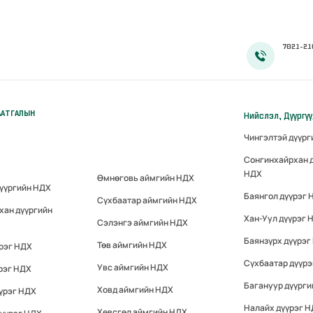
7021-21
ААТГАЛЫН
Нийслэл, Дүүргү
Чингэлтэй дүүр
Сонгинхайрхан 
НДХ
Өмнөговь аймгийн НДХ
дүүргийн НДХ
Баянгол дүүрэг 
Сүхбаатар аймгийн НДХ
хан дүүргийн
Хан-Уул дүүрэг 
Сэлэнгэ аймгийн НДХ
Баянзүрх дүүрэг
Төв аймгийн НДХ
үрэг НДХ
Сүхбаатар дүүр
Увс аймгийн НДХ
рэг НДХ
Багануур дүүрги
Ховд аймгийн НДХ
үрэг НДХ
Налайх дүүрэг 
Хөвсгөл аймгийн НДХ