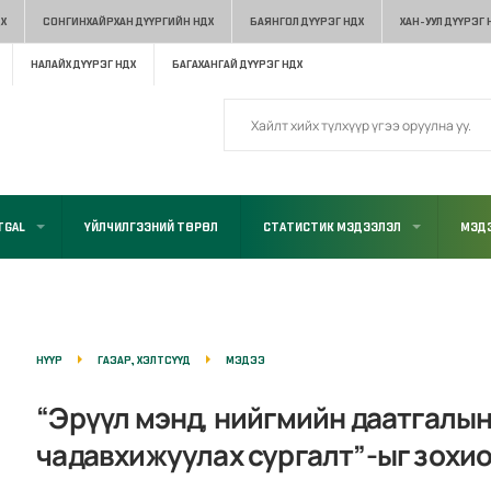
Х
СОНГИНХАЙРХАН ДҮҮРГИЙН НДХ
БАЯНГОЛ ДҮҮРЭГ НДХ
ХАН-УУЛ ДҮҮРЭГ 
НАЛАЙХ ДҮҮРЭГ НДХ
БАГАХАНГАЙ ДҮҮРЭГ НДХ
TGAL
ҮЙЛЧИЛГЭЭНИЙ ТӨРӨЛ
СТАТИСТИК МЭДЭЭЛЭЛ
МЭДЭ
НҮҮР
ГАЗАР, ХЭЛТСҮҮД
МЭДЭЭ
“Эрүүл мэнд, нийгмийн даатгалы
чадавхижуулах сургалт”-ыг зохи