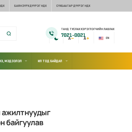
НДХ
БАЯНЗҮРХ ДҮҮРЭГ НДХ
СҮХБААТАР ДҮҮРЭГ НДХ
ТАНД ТУСЛАХ ХЭРЭГЛЭГЧИЙН ЛАВЛАХ
7021-0021
EN
Э, МЭДЭЭЛЭЛ
ИЛ ТОД БАЙДАЛ
н ажилтнуудыг
он байгуулав