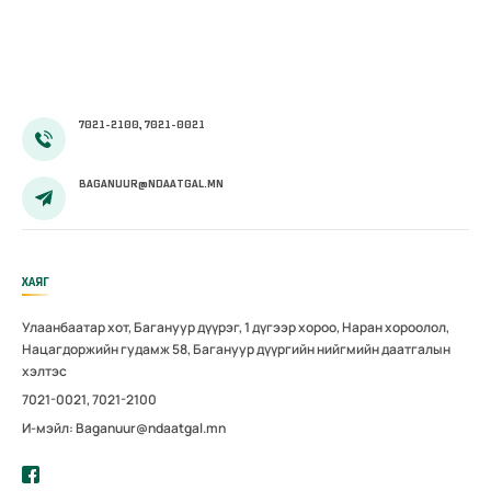
боловсронгуй
өнгөрлөө
болгох
нь”сэдэвт
хэлэлцүүлэг
зохион
7021-2100, 7021-0021
байгуулав
BAGANUUR@NDAATGAL.MN
ХАЯГ
Улаанбаатар хот, Багануур дүүрэг, 1 дүгээр хороо, Наран хороолол,
Нацагдоржийн гудамж 58, Багануур дүүргийн нийгмийн даатгалын
хэлтэс
7021-0021, 7021-2100
И-мэйл: Baganuur@ndaatgal.mn