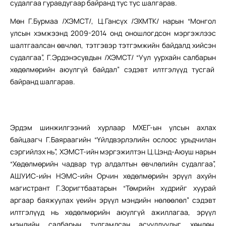
судалгаа гуравдугаар байранд тус тус шалгарав.
Мөн Г.Бурмаа /ХЭМСТ/, Ц.Гансүх /ЭХМТК/ нарын “Монгол
улсын хэмжээнд 2009-2014 онд оношлогдсон мэргэжлээс
шалтгаалсан өвчлөл, тэтгэвэр тэтгэмжийн байдалд хийсэн
судалгаа”, Г.Эрдэнэсувдын /ХЭМСТ/ “Уул уурхайн салбарын
хөдөлмөрийн аюулгүй байдал” сэдэвт илтгэлүүд тусгай
байранд шалгарав.
Эрдэм шинжилгээний хурлаар МХЕГ-ын улсын ахлах
байцаагч Г.Баяраагийн “Үйлдвэрлэлийн ослоос урьдчилан
сэргийлэх нь”, ХЭМСТ-ийн мэргэжилтэн Ц.Цэнд-Аюуш нарын
“Хөдөлмөрийн чадвар түр алдалтын өвчлөлийн судалгаа”,
АШУИС-ийн НЭМС-ийн Орчин хөдөлмөрийн эрүүл ахуйн
магистрант Г.Зоригтбаатарын “Төмрийн хүдрийг хуурай
аргаар баяжуулах үеийн эрүүл мэндийн нөлөөлөл” сэдэвт
илтгэлүүд нь хөдөлмөрийн аюулгүй ажиллагаа, эрүүл
мэндийн салбарын тулгамдсан асуудлуудыг хөндөн,