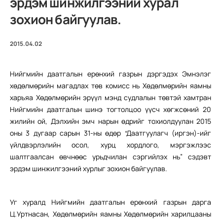
эрдэм шинжилгээний хурал
зохион байгуулав.
2015.04.02
Нийгмийн даатгалын ерөнхий газрын дэргэдэх Эмнэлэг
хөдөлмөрийн магадлах төв комисс нь Хөдөлмөрийн яамны
харъяа Хөдөлмөрийн эрүүл мэнд судлалын төвтэй хамтран
Нийгмийн даатгалын шинэ тогтолцоо үүсч хөгжсөний 20
жилийн ой, Дэлхийн эмч нарын өдрийг тохиолдуулан 2015
оны 3 дугаар сарын 31-ны өдөр “Даатгуулагч (иргэн)-ийг
үйлдвэрлэлийн осол, хурц хордлого, мэргэжлээс
шалтгаалсан өвчнөөс урьдчилан сэргийлэх нь” сэдэвт
эрдэм шинжилгээний хурлыг зохион байгуулав.
Уг хуралд Нийгмийн даатгалын ерөнхий газрын дарга
Ц.Уртнасан, Хөдөлмөрийн яамны Хөдөлмөрийн харилцааны