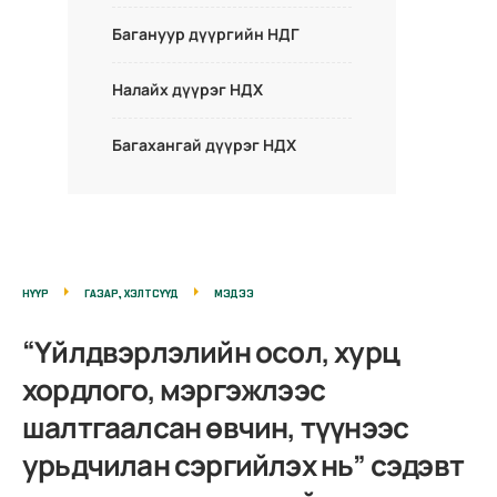
Багануур дүүргийн НДГ
Налайх дүүрэг НДХ
Багахангай дүүрэг НДХ
НҮҮР
ГАЗАР, ХЭЛТСҮҮД
МЭДЭЭ
“Үйлдвэрлэлийн осол, хурц
хордлого, мэргэжлээс
шалтгаалсан өвчин, түүнээс
урьдчилан сэргийлэх нь” сэдэвт