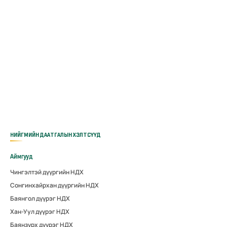
НИЙГМИЙН ДААТГАЛЫН ХЭЛТСҮҮД
Аймгууд
Чингэлтэй дүүргийн НДХ
Сонгинхайрхан дүүргийн НДХ
Баянгол дүүрэг НДХ
Хан-Уул дүүрэг НДХ
Баянзүрх дүүрэг НДХ