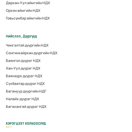
Дархан-Уул аймгийн НДХ
Орхон аймгийн НДХ
Говьсүмбэр аймгийн НДХ
Нийслэл, Дүүргүүд
Чингэлтэй дүүргийн НДХ
Сонгинхайрхан дүүргийн НДХ
Баянгол дүүрэг НДХ
Хан-Уул дүүрэг НДХ
Баянзүрх дүүрэг НДХ
Сүхбаатар дүүрэг НДХ
Багануур дүүргийн НДГ
Налайх дүүрэг НДХ
Багахангай дүүрэг НДХ
ХЭРЭГЦЭЭТ ХОЛБООСУУД