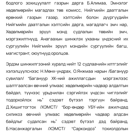
бодлого зохицуулалт газрын дарга Б.Алимаа, Эмнэлэг
хөдөлмөрийн магадлах төв комисс, Нийгмийн даатгалын
ерөнхий газрын газар, хэлтсийн болон дүүргүүдийн
Нийгмийн даатгалын хэлтсийн дарга, магадлагч эмч нар,
Хөдөлмөрийн эрүүл мэнд судлалын төвийн эмч,
мэргэжилтнүүд, Анагаахын шинжлэх ухааны үндэсний их
сургуулийн Нийгмийн эрүүл мэндийн сургуулийн багш,
магистрант, оюутнууд оролцов.
Эрдэм шинжилгээний хуралд нийт 12 судлаачийн илтгэлийг
хэлэлцүүлснээс Н.Мөнх-ундрах, О.Янжмаа нарын /Багануур
сувилал/ “Багануур ХК-ний ажиллагсдын мэргэжлээс
шалтгаалсан өвчний улмаас хөдөлмөрийн чадвар алдалтын
байдал, түүнээс урьдчилан сэргийлэх үндсэн чиглэлийг
тодорхойлох нь” сэдэвт бүтээл тэргүүн байранд,
Д.Хишигтогтох /ХЭМСТ/ “Бор-өндөр УБҮ-ийн ажилчдад
силикоз өвчний улмаас хөдөлмөрийн чадвар алдсан
байдлыг судалсан нь” сэдэвт бүтээл дэд байранд,
Б.Насанжаргалын /ХЭМСТ/ “Саркоидоз” тохиолдолын