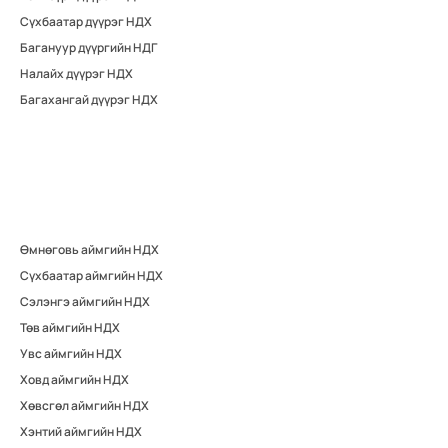
Сүхбаатар дүүрэг НДХ
Багануур дүүргийн НДГ
Налайх дүүрэг НДХ
Багахангай дүүрэг НДХ
Өмнөговь аймгийн НДХ
Сүхбаатар аймгийн НДХ
Сэлэнгэ аймгийн НДХ
Төв аймгийн НДХ
Увс аймгийн НДХ
Ховд аймгийн НДХ
Хөвсгөл аймгийн НДХ
Хэнтий аймгийн НДХ