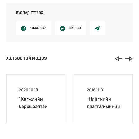
БУСДАД ТҮГЭЭХ
ХУВААЛЦАХ
ЖИРГЭХ
ХОЛБООТОЙ МЭДЭЭ
2020.10.19
2018.11.01
“Хөгжлийн
“Нийгмийн
бэрхшээлтэй
даатгал-миний
иргэдийг
мэргэжил”
бүртгэх,
уралдаан
мэдээлэх үйл
өрсөлдөөнтэй
ажиллагааг
болж