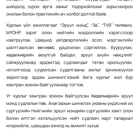
шийдэлд хүрэх арга замыг тодорхойлохыг зорьсноороо
онолын болон практикийн ач холбогдолтой байв.
Хурлын үйл ажиллагааг “Эрүүл мэнд”, “За”, “TV9” телевиз,
МҮОНР зэрэг олон нийтийн мэдээллийн хэрэгслээр
нэвтрүүлэв. Цаашид үйлдвэрлэлийн осол, мэргэжлийн
шалтгаалсан өвчнөөс урьдчилан сэргийлэх, бууруулах,
хөдөлмөрийн аюулгүй байдал, эрүүл ахуйн нөхцлийг
сайжруулахад эрдэмтэд судлаачдыг татан оролцуулах,
нотолгоонд суурилсан судалгааны ажлыг эрчимжүүлэх
зорилгоор эрдэм шинжилгээний бага хурлыг жил бүр
хамтран зохион байгуулахаар тогтов.
Уг хурлыг хамтран зохион байгуулсан Хөдөлмөрийн эрүүл
мэнд судлалын төв, Анагаахын шинжлэх ухааны үндэсний их
сургуулийн Нийгмийн эрүүл мэндийн сургуулийн хамт олон
болон илтгэл хэлэлцүүлсэн нийт судлаач нарт талархал
илэрхийлж, цаашдын ажилд нь амжилт хүсье.