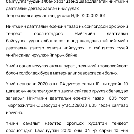
байгууллагуудын албан хэрэгцээнд шаардлагатай нийгмийн
даатгалын дэвтэр хэвлэн нийлүүлэх
Тендер шалгаруулалтын дугаар: НДЕГ/202002001
Нийгмийн даатгалын ерөнхий газар нь сонгогдсон эрх бүхий
тендерт оролцогчдоос Нийгмийн даатгалын
байгууллагуудын албан хэрэгцээнд шаардлагатай нийгмийн
даатгалын дэвтэр хэвлэн нийлүүлэх -г гүйцэтгэх тухай
үнийн санал ирүүлэхийг урьж байна.
Үнийн санал ирүүлэх ажлын зураг , техникийн тодорхойлолт
болон холбогдох бусад материалыг хавсаргасан болно.
Үнийн саналыг 2020 оны 04 дүгээр сарын 10-ны өдрийн 10
цагаас өмнө tender.gov.mn цахим сайтаар ирүүлэх бөгөөд эх
загварыг Нийгмийн даатгалын ерөнхий газар 605 тоот
мэргэжилтэн С.Цээсүрэн утас:328030-605 гэсэн хаягаар
ирүүлнэ.
Үнийн саналыг нээлтэд оролцох хүсэлтэй тендерт
оролцогчдыг байлцуулан 2020 оны 04 -р сарын 10 -ны