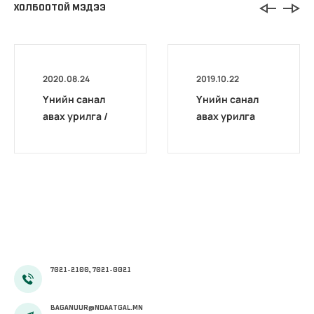
ХОЛБООТОЙ МЭДЭЭ
2020.08.24
2019.10.22
Үнийн санал
Үнийн санал
авах урилга /
авах урилга
НДЕГ/2020020
03/
7021-2100, 7021-0021
BAGANUUR@NDAATGAL.MN