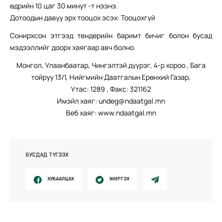
өдрийн 10 цаг 30 минут -т нээнэ.
Дотоодын давуу эрх тооцох эсэх: Тооцохгүй
Сонирхсон этгээд тендерийн баримт бичиг болон бусад
мэдээллийг доорх хаягаар авч болно.
Монгол, Улаанбаатар, Чингэлтэй дүүрэг, 4-р хороо , Бага
тойруу 13/1, Нийгмийн Даатгалын Ерөнхий Газар,
Утас: 1289 , Факс: 321162
Имэйл хаяг: undeg@ndaatgal.mn
Веб хаяг: www.ndaatgal.mn
БУСДАД ТҮГЭЭХ
ХУВААЛЦАХ
ЖИРГЭХ