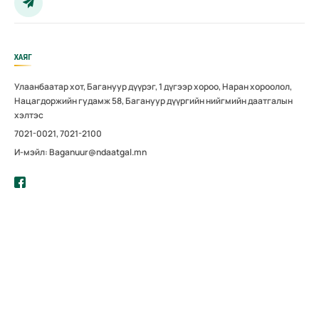
ХАЯГ
Улаанбаатар хот, Багануур дүүрэг, 1 дүгээр хороо, Наран хороолол,
Нацагдоржийн гудамж 58, Багануур дүүргийн нийгмийн даатгалын
хэлтэс
7021-0021, 7021-2100
И-мэйл: Baganuur@ndaatgal.mn