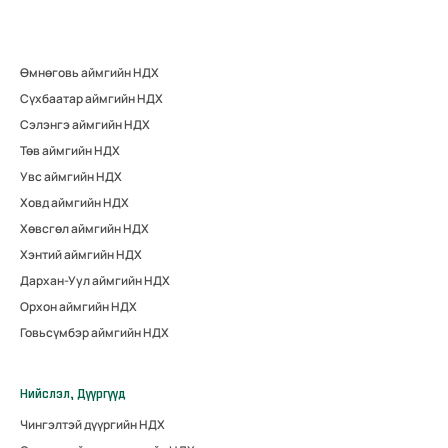
Өмнөговь аймгийн НДХ
Сүхбаатар аймгийн НДХ
Сэлэнгэ аймгийн НДХ
Төв аймгийн НДХ
Увс аймгийн НДХ
Ховд аймгийн НДХ
Хөвсгөл аймгийн НДХ
Хэнтий аймгийн НДХ
Дархан-Уул аймгийн НДХ
Орхон аймгийн НДХ
Говьсүмбэр аймгийн НДХ
Нийслэл, Дүүргүүд
Чингэлтэй дүүргийн НДХ