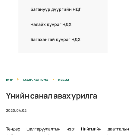
Багануур дүүргийн НДГ
Налайх дүүрэг НДХ
Багахангай дүүрэг НДХ
НҮҮР
ГАЗАР, ХЭЛТСҮҮД
МЭДЭЭ
Үнийн санал авах урилга
2020.04.02
Тендер шалгаруулалтын нэр: Нийгмийн даатгалын