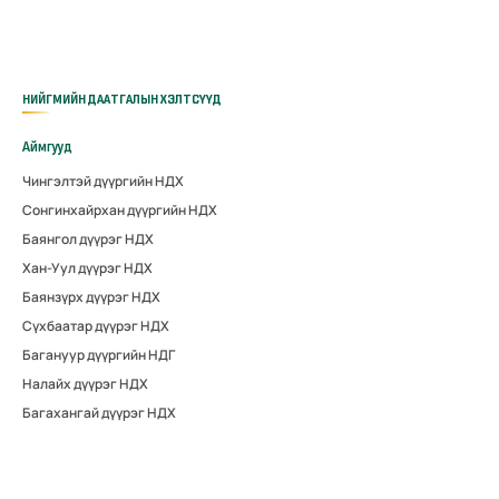
НИЙГМИЙН ДААТГАЛЫН ХЭЛТСҮҮД
Аймгууд
Чингэлтэй дүүргийн НДХ
Сонгинхайрхан дүүргийн НДХ
Баянгол дүүрэг НДХ
Хан-Уул дүүрэг НДХ
Баянзүрх дүүрэг НДХ
Сүхбаатар дүүрэг НДХ
Багануур дүүргийн НДГ
Налайх дүүрэг НДХ
Багахангай дүүрэг НДХ