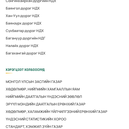
Сонгинхайрхан дүүргийн НДХ
Баянгол дүүрэг НДХ
Хан-Уул дүүрэг НДХ
Баянзүрх дүүрэг НДХ
Сүхбаатар дүүрэг НДХ
Багануур дүүргийн НДГ
Налайх дүүрэг НДХ
Багахангай дүүрэг НДХ
ХЭРЭГЦЭЭТ ХОЛБООСУУД
МОНГОЛ УЛСЫН ЗАСГИЙН ГАЗАР
ХӨДӨЛМӨР, НИЙГМИЙН ХАМГААЛЛЫН ЯАМ
НИЙГМИЙН ДААТГАЛЫН ҮНДЭСНИЙ ЗӨВЛӨЛ
ЭРҮҮЛ МЭНДИЙН ДААТГАЛЫН ЕРӨНХИЙ ГАЗАР
ХӨДӨЛМӨР, ХАЛАМЖИЙН ҮЙЛЧИЛГЭЭНИЙ ЕРӨНХИЙ ГАЗАР
ҮНДЭСНИЙ СТАТИСТИКИЙН ХОРОО
СТАНДАРТ, ХЭМЖИЛ ЗҮЙН ГАЗАР