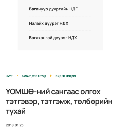
Багануур дүүргийн НДГ
Налайх дүүрэг НДХ
Багахангай дүүрэг НДХ
НҮҮР
ГАЗАР, ХЭЛТСҮҮД
ВИДЕО МЭДЭЭ
ҮОМШӨ-ний сангаас олгох
тэтгэвэр, тэтгэмж, төлбөрийн
тухай
2018.01.23