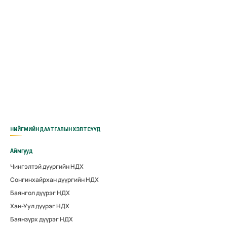
НИЙГМИЙН ДААТГАЛЫН ХЭЛТСҮҮД
Аймгууд
Чингэлтэй дүүргийн НДХ
Сонгинхайрхан дүүргийн НДХ
Баянгол дүүрэг НДХ
Хан-Уул дүүрэг НДХ
Баянзүрх дүүрэг НДХ