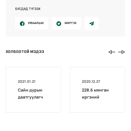
БУСДАД ТҮГЭЭХ
ХУВААЛЦАХ
ЖИРГЭХ
ХОЛБООТОЙ МЭДЭЭ
2021.01.21
2020.12.27
Сайн дурын
228.6 мянган
даатгуулагч
иргэний
эхийн
тэтгэврийн
жирэмсний
зээлийг
болон
чөлөөллөө
амаржсаны