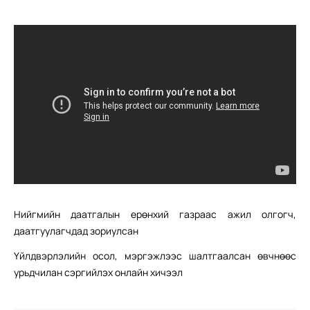
Нийгмийн даатгалын ерөнхий газраас ажил олгогч,
даатгуулагчдад зориулсан
Үйлдвэрлэлийн осол, мэргэжлээс шалтгаалсан өвчнөөс
урьдчилан сэргийлэх онлайн хичээл