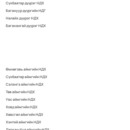
Сүхбаатар дүүрэг НДХ
Багануур дүүргийн НДГ
Налайх дүүрэг НДХ
Багахангай дүүрэг НДХ
Өмнөговь аймгийн НДХ
Сүхбаатар аймгийн НДХ
Сэлэнгэ аймгийн НДХ
Төв аймгийн НДХ
Увс аймгийн НДХ
Ховд аймгийн НДХ
Хөвсгөл аймгийн НДХ
Хэнтий аймгийн НДХ
Дархан-Уул аймгийн НДХ