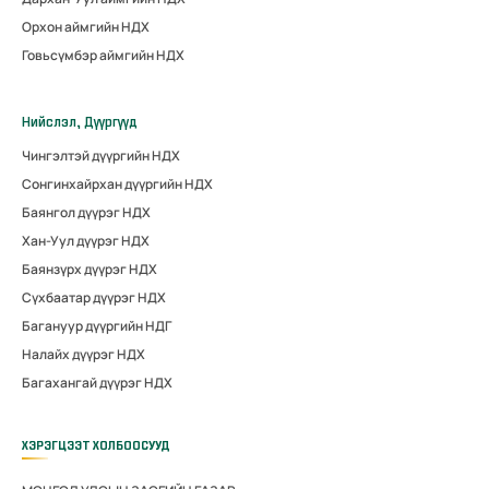
Орхон аймгийн НДХ
Говьсүмбэр аймгийн НДХ
Нийслэл, Дүүргүүд
Чингэлтэй дүүргийн НДХ
Сонгинхайрхан дүүргийн НДХ
Баянгол дүүрэг НДХ
Хан-Уул дүүрэг НДХ
Баянзүрх дүүрэг НДХ
Сүхбаатар дүүрэг НДХ
Багануур дүүргийн НДГ
Налайх дүүрэг НДХ
Багахангай дүүрэг НДХ
ХЭРЭГЦЭЭТ ХОЛБООСУУД