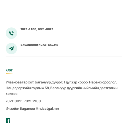
тэтгэмжийг
100 хувиар
олгож эхэллээ
7021-2100, 7021-0021
BAGANUUR@NDAATGAL.MN
ХАЯГ
Улаанбаатар хот, Багануур дүүрэг, 1 дүгээр хороо, Наран хороолол,
Нацагдоржийн гудамж 58, Багануур дүүргийн нийгмийн даатгалын
хэлтэс
7021-0021, 7021-2100
И-мэйл: Baganuur@ndaatgal.mn