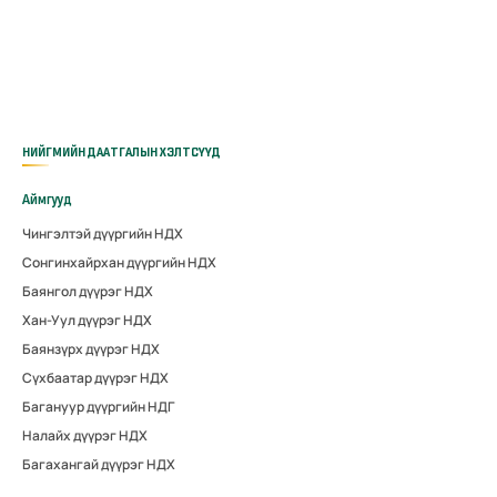
НИЙГМИЙН ДААТГАЛЫН ХЭЛТСҮҮД
Аймгууд
Чингэлтэй дүүргийн НДХ
Сонгинхайрхан дүүргийн НДХ
Баянгол дүүрэг НДХ
Хан-Уул дүүрэг НДХ
Баянзүрх дүүрэг НДХ
Сүхбаатар дүүрэг НДХ
Багануур дүүргийн НДГ
Налайх дүүрэг НДХ
Багахангай дүүрэг НДХ