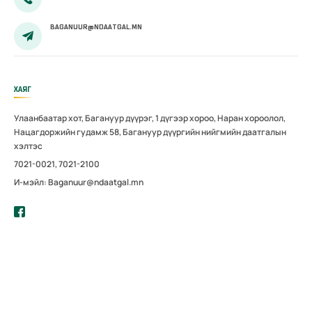
BAGANUUR@NDAATGAL.MN
ХАЯГ
Улаанбаатар хот, Багануур дүүрэг, 1 дүгээр хороо, Наран хороолол,
Нацагдоржийн гудамж 58, Багануур дүүргийн нийгмийн даатгалын
хэлтэс
7021-0021, 7021-2100
И-мэйл: Baganuur@ndaatgal.mn