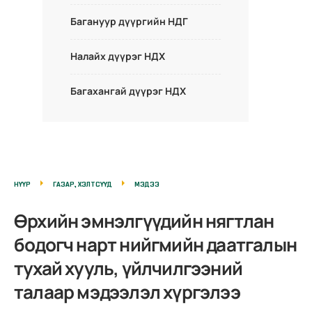
Багануур дүүргийн НДГ
Налайх дүүрэг НДХ
Багахангай дүүрэг НДХ
НҮҮР
ГАЗАР, ХЭЛТСҮҮД
МЭДЭЭ
Өрхийн эмнэлгүүдийн нягтлан
бодогч нарт нийгмийн даатгалын
тухай хууль, үйлчилгээний
талаар мэдээлэл хүргэлээ