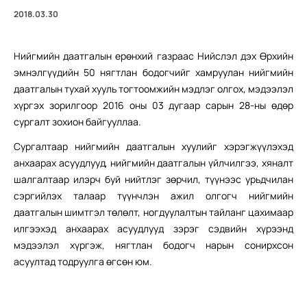
2018.03.30
Нийгмийн даатгалын ерөнхий газраас Нийслэл дэх Өрхийн
эмнэлгүүдийн 50 нягтлан бодогчийг хамруулан нийгмийн
даатгалын тухай хууль тогтоомжийн мэдлэг олгох, мэдээлэл
хүргэх зорилгоор 2016 оны 03 дугаар сарын 28-ны өдөр
сургалт зохион байгууллаа.
Сургалтаар нийгмийн даатгалын хуулийг хэрэгжүүлэхэд
анхаарах асуудлууд, нийгмийн даатгалын үйлчилгээ, хяналт
шалгалтаар илэрч буй нийтлэг зөрчил, түүнээс урьдчилан
сэргийлэх талаар түүнчлэн ажил олгогч нийгмийн
даатгалын шимтгэл төлөлт, ногдуулалтын тайланг цахимаар
илгээхэд анхаарах асуудлууд зэрэг сэдвийн хүрээнд
мэдээлэл хүргэж, нягтлан бодогч нарын сонирхсон
асуултад тодруулга өгсөн юм.