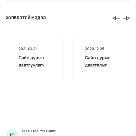
ХОЛБООТОЙ МЭДЭЭ
2021.01.21
2020.12.29
Сайн дурын
Сайн дурын
даатгуулагч
даатгалыг
эхийн
бүрэн
жирэмсний
цахимжууллаа.
болон
амаржсаны
тэтгэмжийг
100 хувиар
олгож эхэллээ
7021-2100, 7021-0021