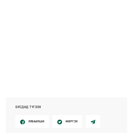
БУСДАД ТҮГЭЭХ
ХУВААЛЦАХ
ЖИРГЭХ