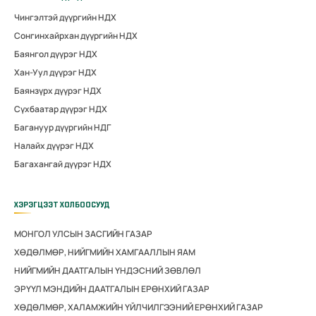
Чингэлтэй дүүргийн НДХ
Сонгинхайрхан дүүргийн НДХ
Баянгол дүүрэг НДХ
Хан-Уул дүүрэг НДХ
Баянзүрх дүүрэг НДХ
Сүхбаатар дүүрэг НДХ
Багануур дүүргийн НДГ
Налайх дүүрэг НДХ
Багахангай дүүрэг НДХ
ХЭРЭГЦЭЭТ ХОЛБООСУУД
МОНГОЛ УЛСЫН ЗАСГИЙН ГАЗАР
ХӨДӨЛМӨР, НИЙГМИЙН ХАМГААЛЛЫН ЯАМ
НИЙГМИЙН ДААТГАЛЫН ҮНДЭСНИЙ ЗӨВЛӨЛ
ЭРҮҮЛ МЭНДИЙН ДААТГАЛЫН ЕРӨНХИЙ ГАЗАР
ХӨДӨЛМӨР, ХАЛАМЖИЙН ҮЙЛЧИЛГЭЭНИЙ ЕРӨНХИЙ ГАЗАР