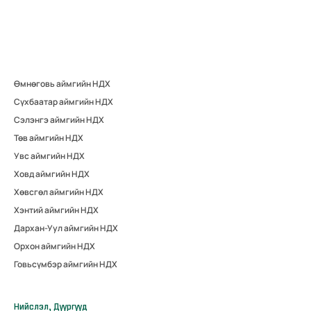
Өмнөговь аймгийн НДХ
Сүхбаатар аймгийн НДХ
Сэлэнгэ аймгийн НДХ
Төв аймгийн НДХ
Увс аймгийн НДХ
Ховд аймгийн НДХ
Хөвсгөл аймгийн НДХ
Хэнтий аймгийн НДХ
Дархан-Уул аймгийн НДХ
Орхон аймгийн НДХ
Говьсүмбэр аймгийн НДХ
Нийслэл, Дүүргүүд