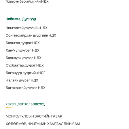
Говьсүмбэр аймгийн НДХ
Нийслэл, Дүүргүүд
Чингэлтэй дүүргийн НДХ
Сонгинхайрхан дүүргийн НДХ
Баянгол дүүрэг НДХ
Хан-Уул дүүрэг НДХ
Баянзүрх дүүрэг НДХ
Сүхбаатар дүүрэг НДХ
Багануур дүүргийн НДГ
Налайх дүүрэг НДХ
Багахангай дүүрэг НДХ
ХЭРЭГЦЭЭТ ХОЛБООСУУД
МОНГОЛ УЛСЫН ЗАСГИЙН ГАЗАР
ХӨДӨЛМӨР, НИЙГМИЙН ХАМГААЛЛЫН ЯАМ