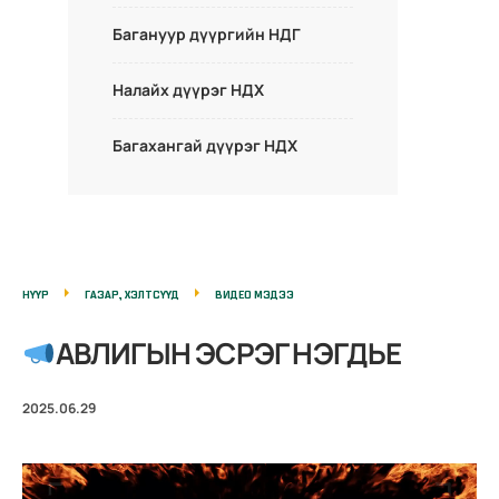
Багануур дүүргийн НДГ
Налайх дүүрэг НДХ
Багахангай дүүрэг НДХ
НҮҮР
ГАЗАР, ХЭЛТСҮҮД
ВИДЕО МЭДЭЭ
АВЛИГЫН ЭСРЭГ НЭГДЬЕ
2025.06.29
V