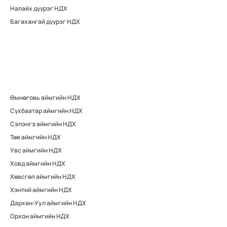
Налайх дүүрэг НДХ
Багахангай дүүрэг НДХ
Өмнөговь аймгийн НДХ
Сүхбаатар аймгийн НДХ
Сэлэнгэ аймгийн НДХ
Төв аймгийн НДХ
Увс аймгийн НДХ
Ховд аймгийн НДХ
Хөвсгөл аймгийн НДХ
Хэнтий аймгийн НДХ
Дархан-Уул аймгийн НДХ
Орхон аймгийн НДХ