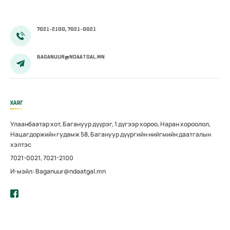
7021-2100, 7021-0021
BAGANUUR@NDAATGAL.MN
ХАЯГ
Улаанбаатар хот, Багануур дүүрэг, 1 дүгээр хороо, Наран хороолол,
Нацагдоржийн гудамж 58, Багануур дүүргийн нийгмийн даатгалын
хэлтэс
7021-0021, 7021-2100
И-мэйл: Baganuur@ndaatgal.mn