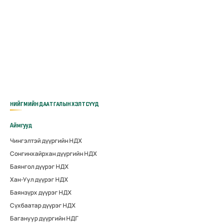
НИЙГМИЙН ДААТГАЛЫН ХЭЛТСҮҮД
Аймгууд
Чингэлтэй дүүргийн НДХ
Сонгинхайрхан дүүргийн НДХ
Баянгол дүүрэг НДХ
Хан-Уул дүүрэг НДХ
Баянзүрх дүүрэг НДХ
Сүхбаатар дүүрэг НДХ
Багануур дүүргийн НДГ