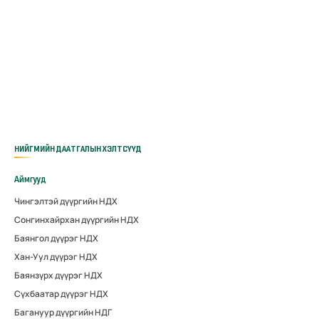
НИЙГМИЙН ДААТГАЛЫН ХЭЛТСҮҮД
Аймгууд
Чингэлтэй дүүргийн НДХ
Сонгинхайрхан дүүргийн НДХ
Баянгол дүүрэг НДХ
Хан-Уул дүүрэг НДХ
Баянзүрх дүүрэг НДХ
Сүхбаатар дүүрэг НДХ
Багануур дүүргийн НДГ