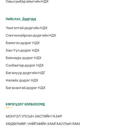
Говьсүмбэр аймгийн НДХ
Нийслэл, Дүүргүүд
Чингэлтэй дүүргийн НДХ
Сонгинхайрхан дүүргийн НДХ
Баянгол дүүрэг НДХ
Хан-Уул дүүрэг НДХ
Баянзүрх дүүрэг НДХ
Сүхбаатар дүүрэг НДХ
Багануур дүүргийн НДГ
Налайх дүүрэг НДХ
Багахангай дүүрэг НДХ
ХЭРЭГЦЭЭТ ХОЛБООСУУД
МОНГОЛ УЛСЫН ЗАСГИЙН ГАЗАР
ХӨДӨЛМӨР, НИЙГМИЙН ХАМГААЛЛЫН ЯАМ