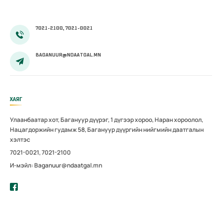
7021-2100, 7021-0021
BAGANUUR@NDAATGAL.MN
ХАЯГ
Улаанбаатар хот, Багануур дүүрэг, 1 дүгээр хороо, Наран хороолол,
Нацагдоржийн гудамж 58, Багануур дүүргийн нийгмийн даатгалын
хэлтэс
7021-0021, 7021-2100
И-мэйл: Baganuur@ndaatgal.mn