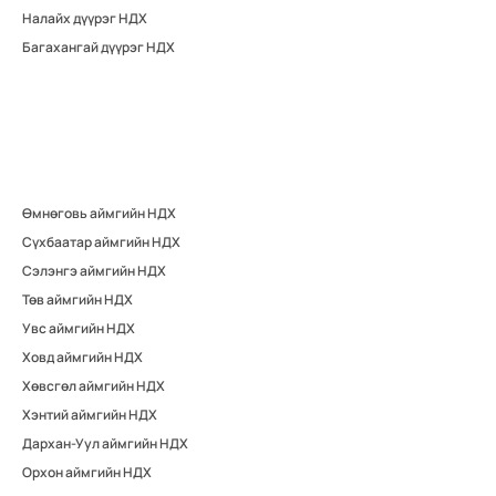
Налайх дүүрэг НДХ
Багахангай дүүрэг НДХ
Өмнөговь аймгийн НДХ
Сүхбаатар аймгийн НДХ
Сэлэнгэ аймгийн НДХ
Төв аймгийн НДХ
Увс аймгийн НДХ
Ховд аймгийн НДХ
Хөвсгөл аймгийн НДХ
Хэнтий аймгийн НДХ
Дархан-Уул аймгийн НДХ
Орхон аймгийн НДХ