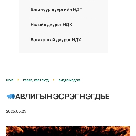
Багануур дүүргийн НДГ
Налайх дүүрэг НДХ
Багахангай дүүрэг НДХ
НҮҮР
ГАЗАР, ХЭЛТСҮҮД
ВИДЕО МЭДЭЭ
АВЛИГЫН ЭСРЭГ НЭГДЬЕ
2025.06.29
V