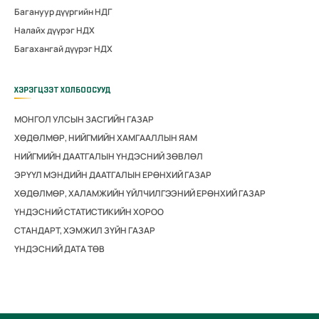
Багануур дүүргийн НДГ
Налайх дүүрэг НДХ
Багахангай дүүрэг НДХ
ХЭРЭГЦЭЭТ ХОЛБООСУУД
МОНГОЛ УЛСЫН ЗАСГИЙН ГАЗАР
ХӨДӨЛМӨР, НИЙГМИЙН ХАМГААЛЛЫН ЯАМ
НИЙГМИЙН ДААТГАЛЫН ҮНДЭСНИЙ ЗӨВЛӨЛ
ЭРҮҮЛ МЭНДИЙН ДААТГАЛЫН ЕРӨНХИЙ ГАЗАР
ХӨДӨЛМӨР, ХАЛАМЖИЙН ҮЙЛЧИЛГЭЭНИЙ ЕРӨНХИЙ ГАЗАР
ҮНДЭСНИЙ СТАТИСТИКИЙН ХОРОО
СТАНДАРТ, ХЭМЖИЛ ЗҮЙН ГАЗАР
ҮНДЭСНИЙ ДАТА ТӨВ