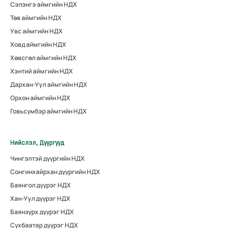
Сэлэнгэ аймгийн НДХ
Төв аймгийн НДХ
Увс аймгийн НДХ
Ховд аймгийн НДХ
Хөвсгөл аймгийн НДХ
Хэнтий аймгийн НДХ
Дархан-Уул аймгийн НДХ
Орхон аймгийн НДХ
Говьсүмбэр аймгийн НДХ
Нийслэл, Дүүргүүд
Чингэлтэй дүүргийн НДХ
Сонгинхайрхан дүүргийн НДХ
Баянгол дүүрэг НДХ
Хан-Уул дүүрэг НДХ
Баянзүрх дүүрэг НДХ
Сүхбаатар дүүрэг НДХ