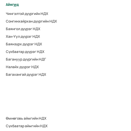
Аймгууд
Чингэлтэй дүүргийн НДХ
Сонгинхайрхан дүүргийн НДХ
Баянгол дүүрэг НДХ
Хан-Уул дүүрэг НДХ
Баянзүрх дүүрэг НДХ
Сүхбаатар дүүрэг НДХ
Багануур дүүргийн НДГ
Налайх дүүрэг НДХ
Багахангай дүүрэг НДХ
Өмнөговь аймгийн НДХ
Сүхбаатар аймгийн НДХ