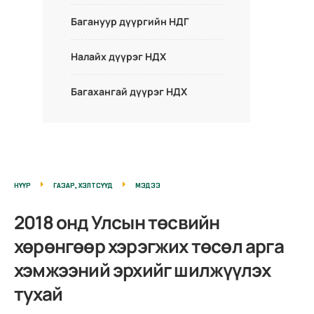
Багануур дүүргийн НДГ
Налайх дүүрэг НДХ
Багахангай дүүрэг НДХ
НҮҮР
ГАЗАР, ХЭЛТСҮҮД
МЭДЭЭ
2018 онд Улсын төсвийн
хөрөнгөөр хэрэгжих төсөл арга
хэмжээний эрхийг шилжүүлэх
тухай