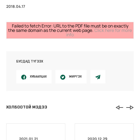
2018.04.17
Failed to fetch Error: URL to the PDF file must be on exactly
the same domain as the current web page.
Click here for more
info
БУСДАД ТҮГЭЭХ
ХУВААЛЦАХ
ЖИРГЭХ
ХОЛБООТОЙ МЭДЭЭ
2021.01.21
2020.12.29