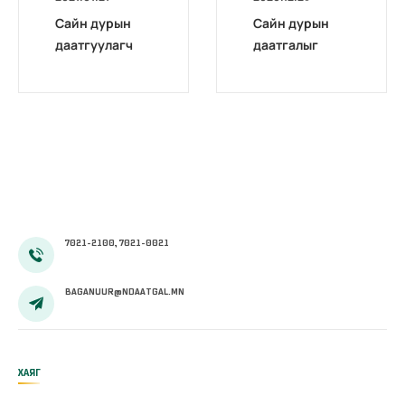
Сайн дурын
Сайн дурын
даатгуулагч
даатгалыг
эхийн
бүрэн
жирэмсний
цахимжууллаа.
болон
амаржсаны
тэтгэмжийг
100 хувиар
олгож эхэллээ
7021-2100, 7021-0021
BAGANUUR@NDAATGAL.MN
ХАЯГ