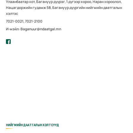
Улаанбаатар хот, Багануур дүүрэг, 1 дүгээр хороо, Наран хороолол,
Нацагдоржийн гудамж 58, Багануур дүүргийн нийгмийн даатгалын
хэлтэс
7021-0021, 7021-2100
И-мэйл: Baganuur@ndaatgal.mn
НИЙГМИЙН ДААТГАЛЫН ХЭЛТСҮҮД