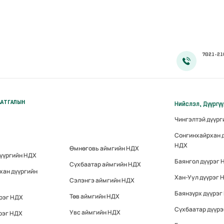
7021-21
ААТГАЛЫН
Нийслэл, Дүүргү
Чингэлтэй дүүр
Сонгинхайрхан 
НДХ
Өмнөговь аймгийн НДХ
дүүргийн НДХ
Баянгол дүүрэг 
Сүхбаатар аймгийн НДХ
хан дүүргийн
Хан-Уул дүүрэг 
Сэлэнгэ аймгийн НДХ
Баянзүрх дүүрэг
Төв аймгийн НДХ
үрэг НДХ
Сүхбаатар дүүр
Увс аймгийн НДХ
рэг НДХ