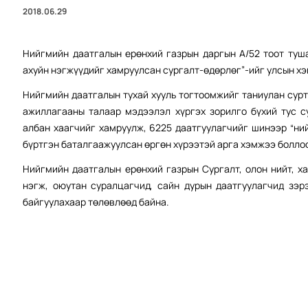
2018.06.29
Нийгмийн даатгалын ерөнхий газрын даргын А/52 тоот туш
ахуйн нэгжүүдийг хамруулсан сургалт-өдөрлөг”-ийг улсын х
Нийгмийн даатгалын тухай хууль тогтоомжийг таниулан сурт
ажиллагааны талаар мэдээлэл хүргэх зорилго бүхий тус с
албан хаагчийг хамруулж, 6225 даатгуулагчийг шинээр “ни
бүртгэн баталгаажуулсан өргөн хүрээтэй арга хэмжээ болло
Нийгмийн даатгалын ерөнхий газрын Сургалт, олон нийт, 
нэгж, оюутан суралцагчид, сайн дурын даатгуулагчид зэр
байгуулахаар төлөвлөөд байна.