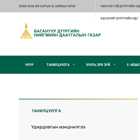
2026 ОНЫ 08 САРЫН 8
, БЯМБА ГАРАГ
ЧИНГЭЛТЭЙ ДҮҮРГИЙН НД
БАГАНУУР ДҮҮРГИЙН НДГ
НҮҮР
ТАНИЛЦУУЛГА
ХУУЛЬ ЭРХ ЗҮЙ
E-NDAA
ТАНИЛЦУУЛГА
Удирдлагын мэндчилгээ