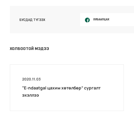
ХУВААЛЦАХ
БУСДАД ТҮГЭЭХ
ХОЛБООТОЙ МЭДЭЭ
2020.11.03
“E-ndaatgal цахим хөтөлбөр” сургалт
эхэллээ