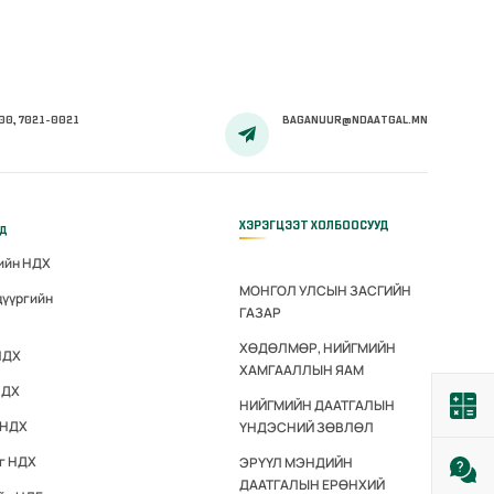
00, 7021-0021
BAGANUUR@NDAATGAL.MN
ХЭРЭГЦЭЭТ ХОЛБООСУУД
үд
гийн НДХ
МОНГОЛ УЛСЫН ЗАСГИЙН
дүүргийн
ГАЗАР
ХӨДӨЛМӨР, НИЙГМИЙН
НДХ
ХАМГААЛЛЫН ЯАМ
НДХ
НИЙГМИЙН ДААТГАЛЫН
 НДХ
ҮНДЭСНИЙ ЗӨВЛӨЛ
эг НДХ
ЭРҮҮЛ МЭНДИЙН
ДААТГАЛЫН ЕРӨНХИЙ