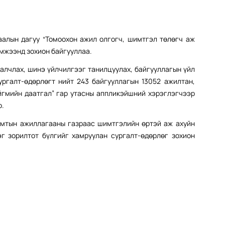
аалын дагуу “Томоохон ажил олгогч, шимтгэл төлөгч аж
эмжээнд зохион байгууллаа.
алчлах, шинэ үйлчилгээг танилцуулах, байгууллагын үйл
ургалт-өдөрлөгт нийт 243 байгууллагын 13052 ажилтан,
йгмийн даатгал” гар утасны аппликэйшний хэрэглэгчээр
о.
хамтын ажиллагааны газраас шимтгэлийн өртэй аж ахуйн
эг зорилтот бүлгийг хамруулан сургалт-өдөрлөг зохион