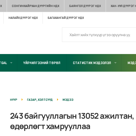
Х
СОНГИНХАЙРХАН ДҮҮРГИЙН НДХ
БАЯНГОЛ ДҮҮРЭГ НДХ
ХАН-УУЛ ДҮҮРЭГ 
НАЛАЙХ ДҮҮРЭГ НДХ
БАГАХАНГАЙ ДҮҮРЭГ НДХ
TGAL
ҮЙЛЧИЛГЭЭНИЙ ТӨРӨЛ
СТАТИСТИК МЭДЭЭЛЭЛ
МЭДЭ
НҮҮР
ГАЗАР, ХЭЛТСҮҮД
МЭДЭЭ
243 байгууллагын 13052 ажилтан, 
өдөрлөгт хамрууллаа