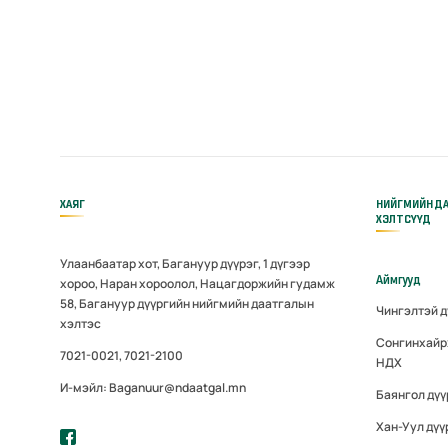
ХАЯГ
НИЙГМИЙН Д
ХЭЛТСҮҮД
Улаанбаатар хот, Багануур дүүрэг, 1 дүгээр
Аймгууд
хороо, Наран хороолол, Нацагдоржийн гудамж
58, Багануур дүүргийн нийгмийн даатгалын
Чингэлтэй 
хэлтэс
Сонгинхайр
7021-0021, 7021-2100
НДХ
И-мэйл: Baganuur@ndaatgal.mn
Баянгол дү
Хан-Уул дүү