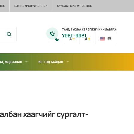
НДХ
БАЯНЗҮРХ ДҮҮРЭГ НДХ
СҮХБААТАР ДҮҮРЭГ НДХ
ТАНД ТУСЛАХ ХЭРЭГЛЭГЧИЙН ЛАВЛАХ
7021-0021
EN
Э, МЭДЭЭЛЭЛ
ИЛ ТОД БАЙДАЛ
албан хаагчийг сургалт-