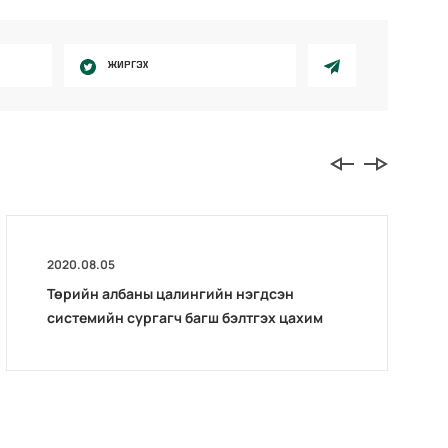
ЖИРГЭХ
2020.08.05
Төрийн албаны цалингийн нэгдсэн
системийн сургагч багш бэлтгэх цахим
сургалт эхэллээ