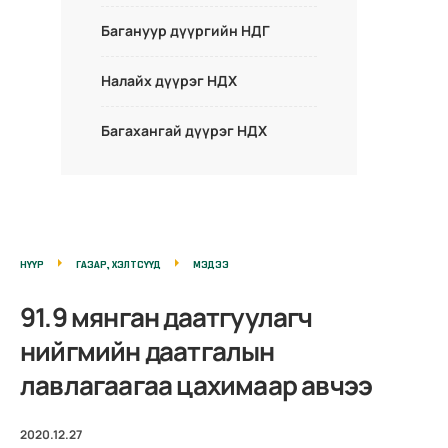
Багануур дүүргийн НДГ
Налайх дүүрэг НДХ
Багахангай дүүрэг НДХ
НҮҮР
ГАЗАР, ХЭЛТСҮҮД
МЭДЭЭ
91.9 мянган даатгуулагч
нийгмийн даатгалын
лавлагаагаа цахимаар авчээ
2020.12.27