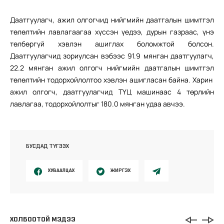
Даатгуулагч, ажил олгогчид нийгмийн даатгалын шимтгэл
төлөлтийн лавлагаагаа хүссэн үедээ, дурын газраас, үнэ
төлбөргүй хэвлэн ашиглах боломжтой болсон.
Даатгуулагчид зориулсан вэбээс 91.9 мянган даатгуулагч,
22.2 мянган ажил олгогч нийгмийн даатгалын шимтгэл
төлөлтийн тодорхойлолтоо хэвлэн ашигласан байна. Харин
ажил олгогч, даатгуулагчид ТҮЦ машинаас 4 төрлийн
лавлагаа, тодорхойлолтыг 180.0 мянган удаа авчээ.
БУСДАД ТҮГЭЭХ
ХУВААЛЦАХ
ЖИРГЭХ
ХОЛБООТОЙ МЭДЭЭ