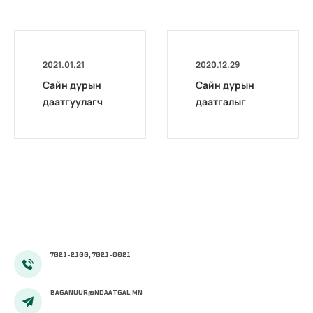
2021.01.21
2020.12.29
Сайн дурын
Сайн дурын
даатгуулагч
даатгалыг
эхийн
бүрэн
жирэмсний
цахимжууллаа.
болон
амаржсаны
тэтгэмжийг
100 хувиар
олгож эхэллээ
7021-2100, 7021-0021
BAGANUUR@NDAATGAL.MN