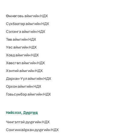
Өмнөговь аймгийн НДХ
Сүхбаатар аймгийн НДХ
Сэлэнгэ аймгийн НДХ
Төв аймгийн НДХ
Увс аймгийн НДХ
Ховд аймгийн НДХ
Хөвсгөл аймгийн НДХ
Хэнтий аймгийн НДХ
Дархан-Уул аймгийн НДХ
Орхон аймгийн НДХ
Говьсүмбэр аймгийн НДХ
Нийслэл, Дүүргүүд
Чингэлтэй дүүргийн НДХ
Сонгинхайрхан дүүргийн НДХ