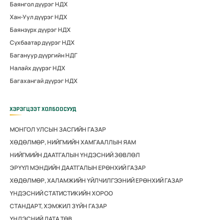
Баянгол дүүрэг НДХ
Хан-Уул дүүрэг НДХ
Баянзүрх дүүрэг НДХ
Сүхбаатар дүүрэг НДХ
Багануур дүүргийн НДГ
Налайх дүүрэг НДХ
Багахангай дүүрэг НДХ
ХЭРЭГЦЭЭТ ХОЛБООСУУД
МОНГОЛ УЛСЫН ЗАСГИЙН ГАЗАР
ХӨДӨЛМӨР, НИЙГМИЙН ХАМГААЛЛЫН ЯАМ
НИЙГМИЙН ДААТГАЛЫН ҮНДЭСНИЙ ЗӨВЛӨЛ
ЭРҮҮЛ МЭНДИЙН ДААТГАЛЫН ЕРӨНХИЙ ГАЗАР
ХӨДӨЛМӨР, ХАЛАМЖИЙН ҮЙЛЧИЛГЭЭНИЙ ЕРӨНХИЙ ГАЗАР
ҮНДЭСНИЙ СТАТИСТИКИЙН ХОРОО
СТАНДАРТ, ХЭМЖИЛ ЗҮЙН ГАЗАР
ҮНДЭСНИЙ ДАТА ТӨВ