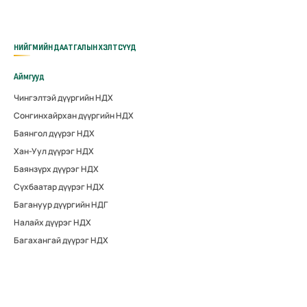
НИЙГМИЙН ДААТГАЛЫН ХЭЛТСҮҮД
Аймгууд
Чингэлтэй дүүргийн НДХ
Сонгинхайрхан дүүргийн НДХ
Баянгол дүүрэг НДХ
Хан-Уул дүүрэг НДХ
Баянзүрх дүүрэг НДХ
Сүхбаатар дүүрэг НДХ
Багануур дүүргийн НДГ
Налайх дүүрэг НДХ
Багахангай дүүрэг НДХ