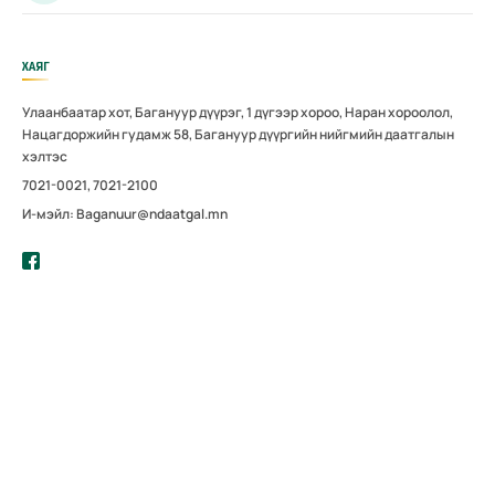
ХАЯГ
Улаанбаатар хот, Багануур дүүрэг, 1 дүгээр хороо, Наран хороолол,
Нацагдоржийн гудамж 58, Багануур дүүргийн нийгмийн даатгалын
хэлтэс
7021-0021, 7021-2100
И-мэйл: Baganuur@ndaatgal.mn