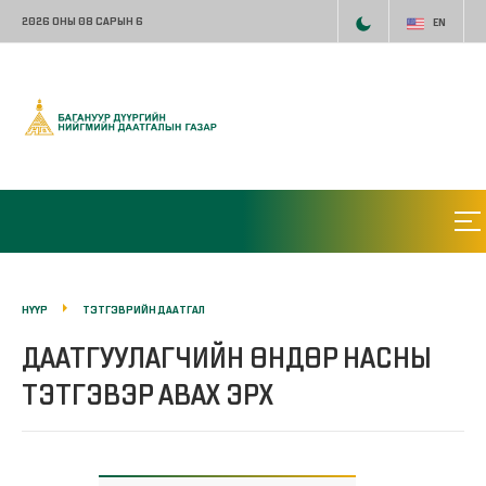
2026 ОНЫ 08 САРЫН 6
EN
НҮҮР
ТЭТГЭВРИЙН ДААТГАЛ
ДААТГУУЛАГЧИЙН ӨНДӨР НАСНЫ
ТЭТГЭВЭР АВАХ ЭРХ