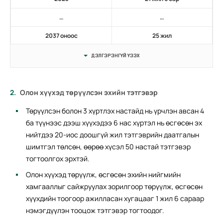
…
…
2037 оноос
25 жил
ДЭЛГЭРЭНГҮЙ ҮЗЭХ
Олон хүүхэд төрүүлсэн эхийн тэтгэвэр
Төрүүлсэн болон 3 хүртлэх настайд нь үрчлэн авсан 4
ба түүнээс дээш хүүхэдээ 6 нас хүртэл нь өсгөсөн эх
нийтдээ 20-иос доошгүй жил тэтгэврийн даатгалын
шимтгэл төлсөн, өөрөө хүсэл 50 настай тэтгэвэр
тогтоолгох эрхтэй.
Олон хүүхэд төрүүлж, өсгөсөн эхийн нийгмийн
хамгааллыг сайжруулах зорилгоор төрүүлж, өсгөсөн
хүүхдийн тоогоор ажилласан хугацааг 1 жил 6 сараар
нэмэгдүүлэн тооцож тэтгэвэр тогтоодог.