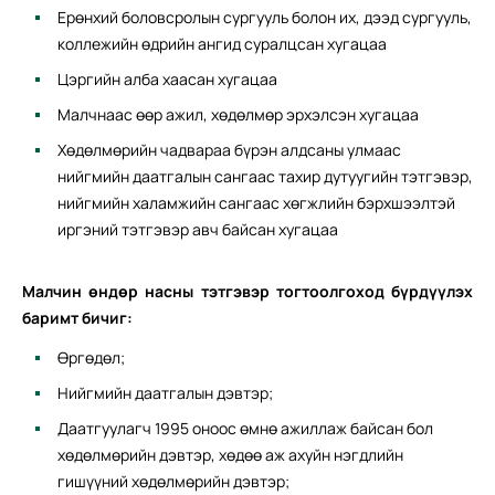
Ерөнхий боловсролын сургууль болон их, дээд сургууль,
коллежийн өдрийн ангид суралцсан хугацаа
Цэргийн алба хаасан хугацаа
Малчнаас өөр ажил, хөдөлмөр эрхэлсэн хугацаа
Хөдөлмөрийн чадвараа бүрэн алдсаны улмаас
нийгмийн даатгалын сангаас тахир дутуугийн тэтгэвэр,
нийгмийн халамжийн сангаас хөгжлийн бэрхшээлтэй
иргэний тэтгэвэр авч байсан хугацаа
Малчин өндөр насны тэтгэвэр тогтоолгоход бүрдүүлэх
баримт бичиг:
Өргөдөл;
Нийгмийн даатгалын дэвтэр;
Даатгуулагч 1995 оноос өмнө ажиллаж байсан бол
хөдөлмөрийн дэвтэр, хөдөө аж ахуйн нэгдлийн
гишүүний хөдөлмөрийн дэвтэр;