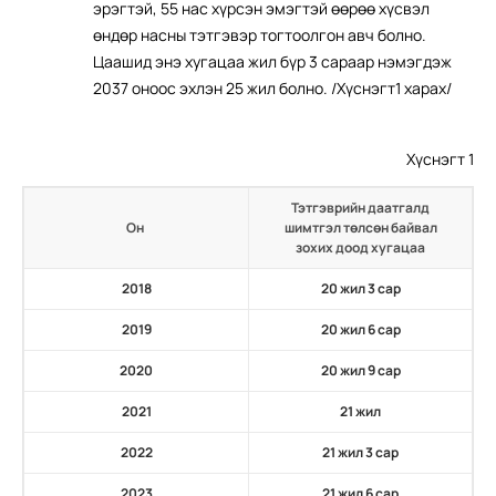
эрэгтэй, 55 нас хүрсэн эмэгтэй өөрөө хүсвэл
өндөр насны тэтгэвэр тогтоолгон авч болно.
Цаашид энэ хугацаа жил бүр 3 сараар нэмэгдэж
2037 оноос эхлэн 25 жил болно. /Хүснэгт1 харах/
Хүснэгт 1
Тэтгэврийн даатгалд
Он
шимтгэл төлсөн байвал
зохих доод хугацаа
2018
20 жил 3 сар
2019
20 жил 6 сар
2020
20 жил 9 сар
2021
21 жил
2022
21 жил 3 сар
2023
21 жил 6 сар