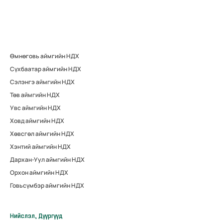
Өмнөговь аймгийн НДХ
Сүхбаатар аймгийн НДХ
Сэлэнгэ аймгийн НДХ
Төв аймгийн НДХ
Увс аймгийн НДХ
Ховд аймгийн НДХ
Хөвсгөл аймгийн НДХ
Хэнтий аймгийн НДХ
Дархан-Уул аймгийн НДХ
Орхон аймгийн НДХ
Говьсүмбэр аймгийн НДХ
Нийслэл, Дүүргүүд