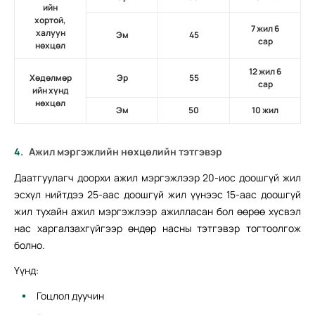
ийн
хортой,
7 жил 6
халуун
Эм
45
сар
нөхцөл
12 жил 6
Хөдөлмөр
Эр
55
сар
ийн хүнд
нөхцөл
Эм
50
10 жил
Ажил мэргэжлийн нөхцөлийн тэтгэвэр
Даатгуулагч доорхи ажил мэргэжлээр 20-иос доошгүй жил
эсхүл нийтдээ 25-аас доошгүй жил үүнээс 15-аас доошгүй
жил тухайн ажил мэргэжлээр ажилласан бол өөрөө хүсвэл
нас харгалзахгүйгээр өндөр насны тэтгэвэр тогтоолгож
болно.
Үүнд:
Гоцлол дуучин