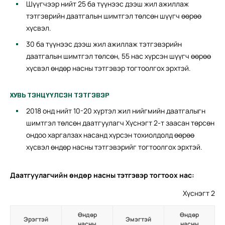
Шүүгчээр нийт 25 ба түүнээс дээш жил ажиллаж
тэтгэврийн даатгалын шимтгэл төлсөн шүүгч өөрөө
хүсвэл.
30 ба түүнээс дээш жил ажиллаж тэтгэвэрийн
даатгалын шимтгэл төлсөн, 55 нас хүрсэн шүүгч өөрөө
хүсвэл өндөр насны тэтгэвэр тогтоолгох эрхтэй.
ХУВЬ ТЭНЦҮҮЛСЭН ТЭТГЭВЭР
2018 онд нийт 10-20 хүртэл жил нийгмийн даатгалыгн
шимтгэл төлсөн даатгуулагч Хүснэгт 2-т заасан төрсөн
ондоо харгалзах насанд хүрсэн тохиолдолд өөрөө
хүсвэл өндөр насны тэтгэвэрийг тогтоолгох эрхтэй.
Даатгуулагчийн өндөр насны тэтгэвэр тогтоох нас:
Хүснэгт 2
Өндөр
Өндөр
Эрэгтэй
Эмэгтэй
насны
насны