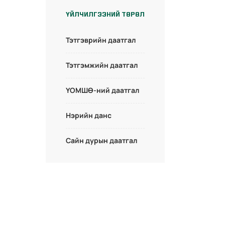
ҮЙЛЧИЛГЭЭНИЙ ТӨРӨЛ
Тэтгэврийн даатгал
Тэтгэмжийн даатгал
ҮОМШӨ-ний даатгал
Нэрийн данс
Сайн дурын даатгал