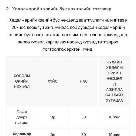
Хөдөлмөрийн хэвийн бус нөхцөлийн тэтгэвэр
Хөдөлмөрийн хэвийн бус нөхцөлд даатгуулагч нь нийтдээ
20-иос доошгүй жил, үүнээс дор дурьдсан хөдөлмөрийн
хэвийн бус нөхцөлд ажиллаж шимтгэл төлсөн тохиолдолд
өөрөө хүсвэл харгалзах насанд хүрээд тэтгэврээ
тогтоолгох эрхтэй. Үүнд:
ТУХАЙН
ХӨДӨЛМ
ӨРИЙН
ХӨДӨЛМ
НӨХЦӨЛ
ӨРИЙН
ХҮЙС
НАС
Д
НӨХЦӨЛ
АЖИЛЛА
САН БАЙХ
ХУГАЦАА
Газар
доорх
Эр
50
10 жил
нөхцөл
Хөдөлмөр
Эр
50
10 жил