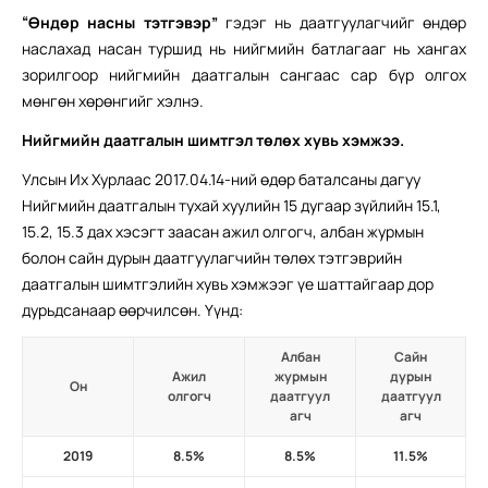
“Өндөр насны тэтгэвэр”
гэдэг нь даатгуулагчийг өндөр
наслахад насан туршид нь нийгмийн батлагааг нь хангах
зорилгоор нийгмийн даатгалын сангаас сар бүр олгох
мөнгөн хөрөнгийг хэлнэ.
Нийгмийн даатгалын шимтгэл төлөх хувь хэмжээ.
Улсын Их Хурлаас 2017.04.14-ний өдөр баталсаны дагуу
Нийгмийн даатгалын тухай хуулийн 15 дугаар зүйлийн 15.1,
15.2, 15.3 дах хэсэгт заасан ажил олгогч, албан журмын
болон сайн дурын даатгуулагчийн төлөх тэтгэврийн
даатгалын шимтгэлийн хувь хэмжээг үе шаттайгаар дор
дурьдсанаар өөрчилсөн. Үүнд:
Албан
Сайн
Ажил
журмын
дурын
Он
олгогч
даатгуул
даатгуул
агч
агч
2019
8.5%
8.5%
11.5%