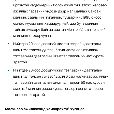
иргэнтэй хөдөлмөрийн болон ажил гүйцэтгэх, хөлсөөр
ажиллах гэрээний үндсэн дээр мал маллаж байсан
малчин, саальчин, тугалчин, тууварчин /1990 оноос
өмнөх тууварчинг хамааруулна/, цаа буга маллан
тайгад амьдарч байгаа цаатан Монгол Улсын иргэнийг
малчинд хамааруулна.
Нийтдээ 20-оос доошгүй жил тэтгэврийн даатгалын
шимтгэл төлсөн үүнээс 15 жил малчнаар ажиллаж
тэтгэврийн даатгалын шимтгэл төлсөн 55 нас хүрсэн
эрэгтэй
Нийтдээ 20-оос доошгүй жил тэтгэврийн даатгалын
шимтгэл төлсөн үүнээс 12 жил 6 сар малчнаар ажиллаж
тэтгэврийн даатгалын шимтгэл төлсөн 50 нас хүрсэн
эмэгтэй малчин өөрөө хүсвэл өндөр насны тэтгэвэр
тогтоолгох эрхтэй.
Малчнаар ажилласанд хамаарахгүй хугацаа