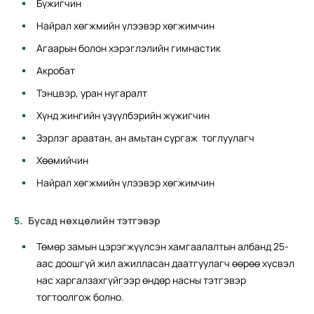
Бүжигчин
Найрал хөгжмийн үлээвэр хөгжимчин
Агаарын болон хэрэглэлийн гимнастик
Акробат
Тэнцвэр, уран нугаралт
Хүнд жингийн үзүүлбэрийн жүжигчин
Зэрлэг араатан, ан амьтан сургаж тоглуулагч
Хөөмийчин
Найрал хөгжмийн үлээвэр хөгжимчин
Бусад нөхцөлийн тэтгэвэр
Төмөр замын цэрэгжүүлсэн хамгаалалтын албанд 25-
аас доошгүй жил ажилласан даатгуулагч өөрөө хүсвэл
нас харгалзахгүйгээр өндөр насны тэтгэвэр
тогтоолгож болно.