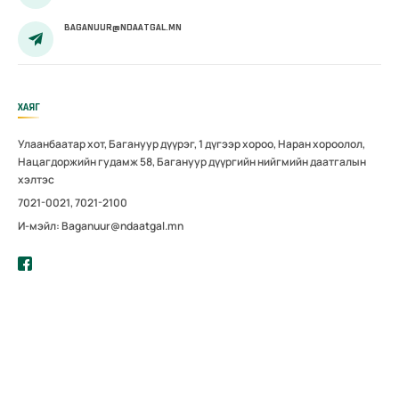
BAGANUUR@NDAATGAL.MN
ХАЯГ
Улаанбаатар хот, Багануур дүүрэг, 1 дүгээр хороо, Наран хороолол,
Нацагдоржийн гудамж 58, Багануур дүүргийн нийгмийн даатгалын
хэлтэс
7021-0021, 7021-2100
И-мэйл: Baganuur@ndaatgal.mn