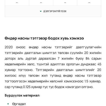
…
…
…
…
ДЭЛГЭРЭНГҮЙ ҮЗЭХ
Өндөр насны тэтгэвэр бодох хувь хэмжээ
2020 оноос өндөр насны тэтгэврийг даатгуулагчийн
тэтгэврийн даатгалын шимтгэл төлсөн сүүлийн 20 жилийн
доторх аль дуртай дараалсан 7 жилийн буюу 84 сарын
хөдөлмөрийн хөлс, түүнтэй адилтгах орлогын дунджаас 45
хувиар тогтооно. Тэтгэврийн даатгалын шимтгэлийг 20
жилээс илүү төлсөн жил тутамд өндөр насны тэтгэвэр
тогтоолгосон хөдөлмөрийн хөлсний хэмжээнээс 1.5 хувиар,
сар тутамд 0.125 хувиар тус тус бодож нэмэгдэл олгоно.
Бүрдүүлэх материал:
Өргөдөл