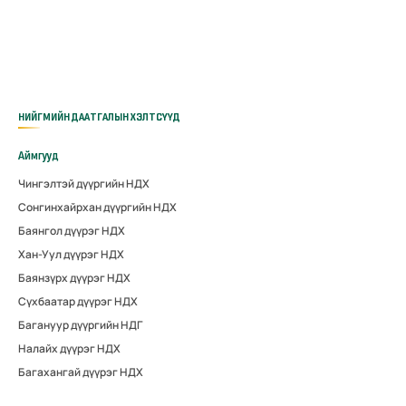
НИЙГМИЙН ДААТГАЛЫН ХЭЛТСҮҮД
Аймгууд
Чингэлтэй дүүргийн НДХ
Сонгинхайрхан дүүргийн НДХ
Баянгол дүүрэг НДХ
Хан-Уул дүүрэг НДХ
Баянзүрх дүүрэг НДХ
Сүхбаатар дүүрэг НДХ
Багануур дүүргийн НДГ
Налайх дүүрэг НДХ
Багахангай дүүрэг НДХ