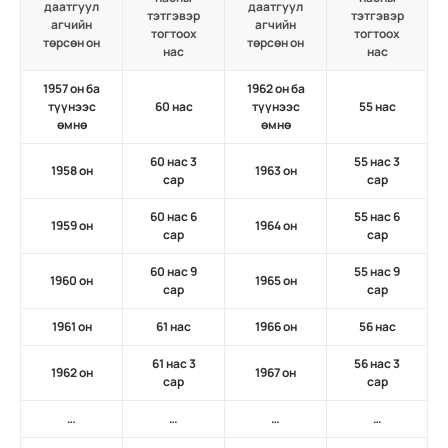
даатгуул
даатгуул
тэтгэвэр
тэтгэвэр
агчийн
агчийн
тогтоох
тогтоох
төрсөн он
төрсөн он
нас
нас
1957 он ба
1962 он ба
түүнээс
60 нас
түүнээс
55 нас
өмнө
өмнө
60 нас 3
55 нас 3
1958 он
1963 он
сар
сар
60 нас 6
55 нас 6
1959 он
1964 он
сар
сар
60 нас 9
55 нас 9
1960 он
1965 он
сар
сар
1961 он
61 нас
1966 он
56 нас
61 нас 3
56 нас 3
1962 он
1967 он
сар
сар
…
…
…
…