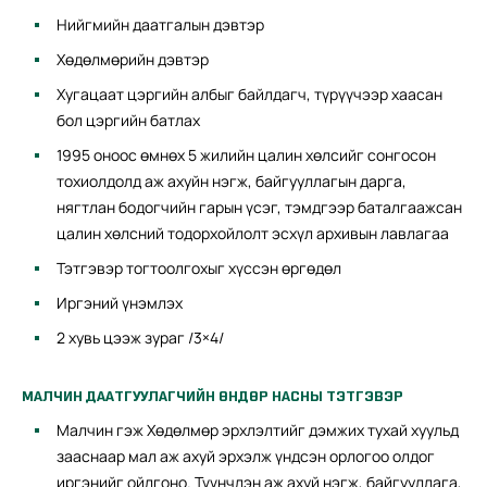
Нийгмийн даатгалын дэвтэр
Хөдөлмөрийн дэвтэр
Хугацаат цэргийн албыг байлдагч, түрүүчээр хаасан
бол цэргийн батлах
1995 оноос өмнөх 5 жилийн цалин хөлсийг сонгосон
тохиолдолд аж ахуйн нэгж, байгууллагын дарга,
нягтлан бодогчийн гарын үсэг, тэмдгээр баталгаажсан
цалин хөлсний тодорхойлолт эсхүл архивын лавлагаа
Тэтгэвэр тогтоолгохыг хүссэн өргөдөл
Иргэний үнэмлэх
2 хувь цээж зураг /3×4/
МАЛЧИН ДААТГУУЛАГЧИЙН ӨНДӨР НАСНЫ ТЭТГЭВЭР
Малчин гэж Хөдөлмөр эрхлэлтийг дэмжих тухай хуульд
зааснаар мал аж ахуй эрхэлж үндсэн орлогоо олдог
иргэнийг ойлгоно. Түүнчлэн аж ахуй нэгж, байгууллага,