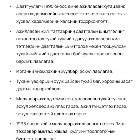
Даатгуулагч 1995 оноос өмнө ажилласан хугацаанд
авсан хөдөлмөрийн хөлснөөс тэтгэвэр тогтоолгохыг
хүсвэл хөдөлмөрийн хөлсний тодорхойлолт;
Ажилласан жил, тэтгэврийн даатгалын шимтгэлийг
нөхөн тооцох тухай хуулийн дагуу ажилласан жил,
тэтгэврийн даатгалын шимтгэлээ нөхөн тооцуулсан
тухай нийгмийн даатгалын байгууллагаас олгосон
баримт, лавлагаа;
Иргэний үнэмлэхийн хуулбар, эсхүл лавлагаа;
Тухайн үед оршин сууж байсан тухай баг, хорооны Засаг
даргын тодорхойлолт;
Малчнаар ажилд томилсон, чөлөөлсөн тухай тушаал,
эсхүл хөлсөөр ажиллах гэрээ, ажил гүйцэтгэх гэрээ,
эсхүл тэдгээртэй адилтгах гэрээ;
1995 оноос хойш малчнаар ажилласныг нотлох “Мал,
тэжээвэр амьтад, хашаа, худгийн тооллого”-ын
бүртгэл, лавлагаа;