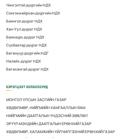
Чингэлтэй дүүргийн НДХ
Сонгинхайрхан дүүргийн НДХ
Баянгол дүүрэг НДХ
Хан-Уул дүүрэг НДХ
Баянзүрх дүүрэг НДХ
Сүхбаатар дүүрэг НДХ
Багануур дүүргийн НДГ
Налайх дүүрэг НДХ
Багахангай дүүрэг НДХ
ХЭРЭГЦЭЭТ ХОЛБООСУУД
МОНГОЛ УЛСЫН ЗАСГИЙН ГАЗАР
ХӨДӨЛМӨР, НИЙГМИЙН ХАМГААЛЛЫН ЯАМ
НИЙГМИЙН ДААТГАЛЫН ҮНДЭСНИЙ ЗӨВЛӨЛ
ЭРҮҮЛ МЭНДИЙН ДААТГАЛЫН ЕРӨНХИЙ ГАЗАР
ХӨДӨЛМӨР, ХАЛАМЖИЙН ҮЙЛЧИЛГЭЭНИЙ ЕРӨНХИЙ ГАЗАР