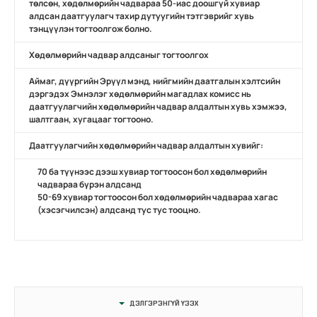
төлсөн, хөдөлмөрийн чадвараа 50-иас доошгүй хувиар
алдсан даатгуулагч тахир дутуугийн тэтгэврийг хувь
тэнцүүлэн тогтоолгож болно.
Хөдөлмөрийн чадвар алдсаныг тогтоолгох
Аймаг, дүүргийн Эрүүл мэнд, нийгмийн даатгалын хэлтсийн
дэргэдэх Эмнэлэг хөдөлмөрийн магадлах комисс нь
даатгуулагчийн хөдөлмөрийн чадвар алдалтын хувь хэмжээ,
шалтгаан, хугацааг тогтооно.
Даатгуулагчийн хөдөлмөрийн чадвар алдалтын хувийг:
70 ба түүнээс дээш хувиар тогтоосон бол хөдөлмөрийн
чадвараа бүрэн алдсанд
50-69 хувиар тогтоосон бол хөдөлмөрийн чадвараа хагас
(хэсэгчилсэн) алдсанд тус тус тооцно.
ДЭЛГЭРЭНГҮЙ ҮЗЭХ