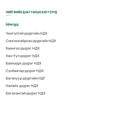
НИЙГМИЙН ДААТГАЛЫН ХЭЛТСҮҮД
Аймгууд
Чингэлтэй дүүргийн НДХ
Сонгинхайрхан дүүргийн НДХ
Баянгол дүүрэг НДХ
Хан-Уул дүүрэг НДХ
Баянзүрх дүүрэг НДХ
Сүхбаатар дүүрэг НДХ
Багануур дүүргийн НДГ
Налайх дүүрэг НДХ
Багахангай дүүрэг НДХ