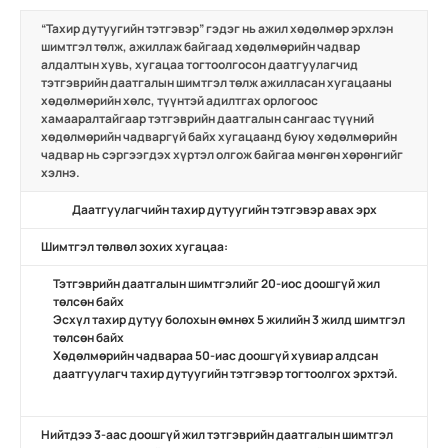
“Тахир дутуугийн тэтгэвэр”
гэдэг нь ажил хөдөлмөр эрхлэн
шимтгэл төлж, ажиллаж байгаад хөдөлмөрийн чадвар
алдалтын хувь, хугацаа тогтоолгосон даатгуулагчид
тэтгэврийн даатгалын шимтгэл төлж ажилласан хугацааны
хөдөлмөрийн хөлс, түүнтэй адилтгах орлогоос
хамааралтайгаар тэтгэврийн даатгалын сангаас түүний
хөдөлмөрийн чадваргүй байх хугацаанд буюу хөдөлмөрийн
чадвар нь сэргээгдэх хүртэл олгож байгаа мөнгөн хөрөнгийг
хэлнэ.
Даатгуулагчийн тахир дутуугийн тэтгэвэр авах эрх
Шимтгэл төлвөл зохих хугацаа:
Тэтгэврийн даатгалын шимтгэлийг 20-иос доошгүй жил
төлсөн байх
Эсхүл тахир дутуу болохын өмнөх 5 жилийн 3 жилд шимтгэл
төлсөн байх
Хөдөлмөрийн чадвараа 50-иас доошгүй хувиар алдсан
даатгуулагч тахир дутуугийн тэтгэвэр тогтоолгох эрхтэй.
Нийтдээ 3-аас доошгүй жил тэтгэврийн даатгалын шимтгэл