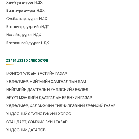
Хан-Уул дүүрэг НДХ
Баянзүрх дүүрэг НДХ
Сүхбаатар дүүрэг НДХ
Багануур дүүргийн НДГ
Налайх дүүрэг НДХ
Багахангай дүүрэг НДХ
ХЭРЭГЦЭЭТ ХОЛБООСУУД
МОНГОЛ УЛСЫН ЗАСГИЙН ГАЗАР
ХӨДӨЛМӨР, НИЙГМИЙН ХАМГААЛЛЫН ЯАМ
НИЙГМИЙН ДААТГАЛЫН ҮНДЭСНИЙ ЗӨВЛӨЛ
ЭРҮҮЛ МЭНДИЙН ДААТГАЛЫН ЕРӨНХИЙ ГАЗАР
ХӨДӨЛМӨР, ХАЛАМЖИЙН ҮЙЛЧИЛГЭЭНИЙ ЕРӨНХИЙ ГАЗАР
ҮНДЭСНИЙ СТАТИСТИКИЙН ХОРОО
СТАНДАРТ, ХЭМЖИЛ ЗҮЙН ГАЗАР
ҮНДЭСНИЙ ДАТА ТӨВ