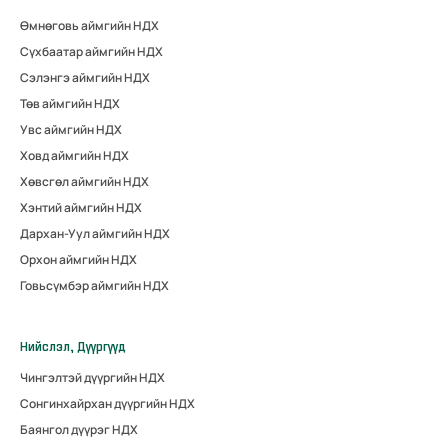
Өмнөговь аймгийн НДХ
Сүхбаатар аймгийн НДХ
Сэлэнгэ аймгийн НДХ
Төв аймгийн НДХ
Увс аймгийн НДХ
Ховд аймгийн НДХ
Хөвсгөл аймгийн НДХ
Хэнтий аймгийн НДХ
Дархан-Уул аймгийн НДХ
Орхон аймгийн НДХ
Говьсүмбэр аймгийн НДХ
Нийслэл, Дүүргүүд
Чингэлтэй дүүргийн НДХ
Сонгинхайрхан дүүргийн НДХ
Баянгол дүүрэг НДХ