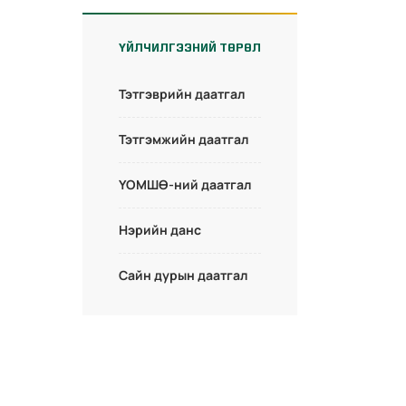
ҮЙЛЧИЛГЭЭНИЙ ТӨРӨЛ
Тэтгэврийн даатгал
Тэтгэмжийн даатгал
ҮОМШӨ-ний даатгал
Нэрийн данс
Сайн дурын даатгал