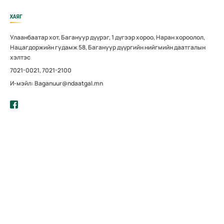
ХАЯГ
Улаанбаатар хот, Багануур дүүрэг, 1 дүгээр хороо, Наран хороолол,
Нацагдоржийн гудамж 58, Багануур дүүргийн нийгмийн даатгалын
хэлтэс
7021-0021, 7021-2100
И-мэйл: Baganuur@ndaatgal.mn