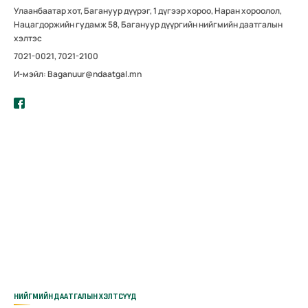
Улаанбаатар хот, Багануур дүүрэг, 1 дүгээр хороо, Наран хороолол,
Нацагдоржийн гудамж 58, Багануур дүүргийн нийгмийн даатгалын
хэлтэс
7021-0021, 7021-2100
И-мэйл: Baganuur@ndaatgal.mn
НИЙГМИЙН ДААТГАЛЫН ХЭЛТСҮҮД