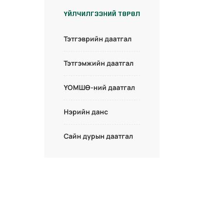
ҮЙЛЧИЛГЭЭНИЙ ТӨРӨЛ
Тэтгэврийн даатгал
Тэтгэмжийн даатгал
ҮОМШӨ-ний даатгал
Нэрийн данс
Сайн дурын даатгал