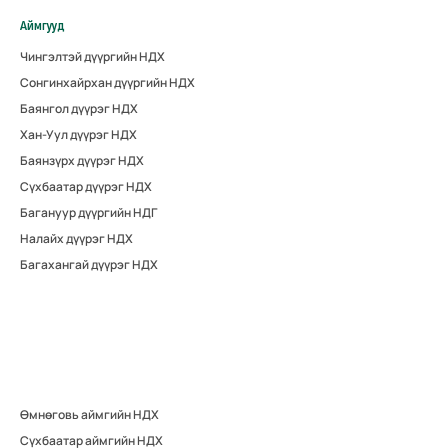
Аймгууд
Чингэлтэй дүүргийн НДХ
Сонгинхайрхан дүүргийн НДХ
Баянгол дүүрэг НДХ
Хан-Уул дүүрэг НДХ
Баянзүрх дүүрэг НДХ
Сүхбаатар дүүрэг НДХ
Багануур дүүргийн НДГ
Налайх дүүрэг НДХ
Багахангай дүүрэг НДХ
Өмнөговь аймгийн НДХ
Сүхбаатар аймгийн НДХ