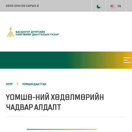
2026 ОНЫ 08 САРЫН 6
EN
НҮҮР
ҮОМШӨ ДААТГАЛ
ҮОМШӨ-НИЙ ХӨДӨЛМӨРИЙН
ЧАДВАР АЛДАЛТ