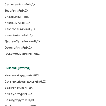
Сэлэнгэ аймгийн НДХ
Төв аймгийн НДХ
Увс аймгийн НДХ
Ховд аймгийн НДХ
Хөвсгөл аймгийн НДХ
Хэнтий аймгийн НДХ
Дархан-Уул аймгийн НДХ
Орхон аймгийн НДХ
Говьсүмбэр аймгийн НДХ
Нийслэл, Дүүргүүд
Чингэлтэй дүүргийн НДХ
Сонгинхайрхан дүүргийн НДХ
Баянгол дүүрэг НДХ
Хан-Уул дүүрэг НДХ
Баянзүрх дүүрэг НДХ