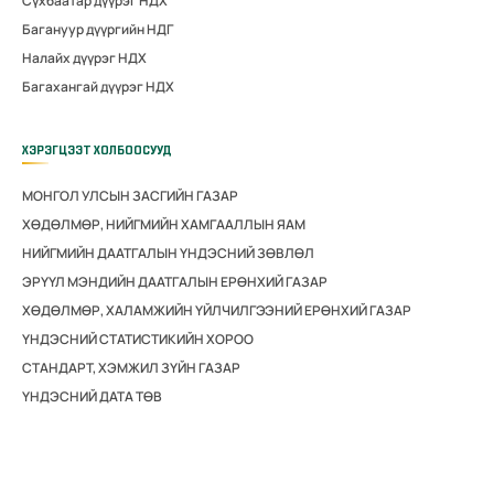
Сүхбаатар дүүрэг НДХ
Багануур дүүргийн НДГ
Налайх дүүрэг НДХ
Багахангай дүүрэг НДХ
ХЭРЭГЦЭЭТ ХОЛБООСУУД
МОНГОЛ УЛСЫН ЗАСГИЙН ГАЗАР
ХӨДӨЛМӨР, НИЙГМИЙН ХАМГААЛЛЫН ЯАМ
НИЙГМИЙН ДААТГАЛЫН ҮНДЭСНИЙ ЗӨВЛӨЛ
ЭРҮҮЛ МЭНДИЙН ДААТГАЛЫН ЕРӨНХИЙ ГАЗАР
ХӨДӨЛМӨР, ХАЛАМЖИЙН ҮЙЛЧИЛГЭЭНИЙ ЕРӨНХИЙ ГАЗАР
ҮНДЭСНИЙ СТАТИСТИКИЙН ХОРОО
СТАНДАРТ, ХЭМЖИЛ ЗҮЙН ГАЗАР
ҮНДЭСНИЙ ДАТА ТӨВ