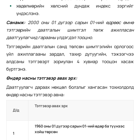
хөдөлмөрийн хөлсний дундаж индекс зэргийг
үндэслэнэ.
Санамж:
2000 оны 01 дүгээр сарын 01-ний өдрөөс өмнө
тэтгэврийн даатгалын шимтгэл төлж ажилласан
даатгуулагчид гарааны үлдэгдэл тооцно
.
Тэтгэврийн даатгалын санд төлсөн шимтгэлийн орлогоос
үйл ажиллагааны зардал, тахир дутуугийн, тэжээгчээ
алдсаны тэтгэвэрт зориулан 4 хувиар тооцон хасаж
бүртгэнэ.
Өндөр насны тэтгэвэр авах эрх:
Даатгуулагч дараах нөхцөл болзлыг хангасан тохиолдолд
өндөр насны тэтгэвэр авна:
Тэтгэвэр авах эрх
Д/д
1960 оны 01 дүгээр сарын 01-ний өдөр ба түүнээс
хойш төрсөн
1