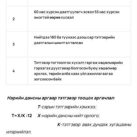
60 нас хүрсэн даатгуулагч эсвэл 55 нас хүрсэн
эмэгтэй өөрөө хүсвэл
2
Нийтдээ 180 ба түүнээс дээш сар тэтгэврийн
даатгалын шимтгэл төлсөн
3
Тэтгэвэр тогтоолгох хүсэлт гаргаж хөдөлмөрийн
гэрээгээ дуусгавар болгосон буюу хөдөлмөр
4
эрхлэх, төрийн алба хаах үйл ажиллагаагаа
зогсоосон байх
Нэрийн дансны аргаар тэтгэвэр тооцох аргачлал:
Т
-сарын тэтгэврийн хэмжээ
;
Т=X
/К
:
12
Х
-нэрийн дансны нийт орлого
;
К
-тэтгэвэр авах дундаж хугацааны
илэрхийлэл.