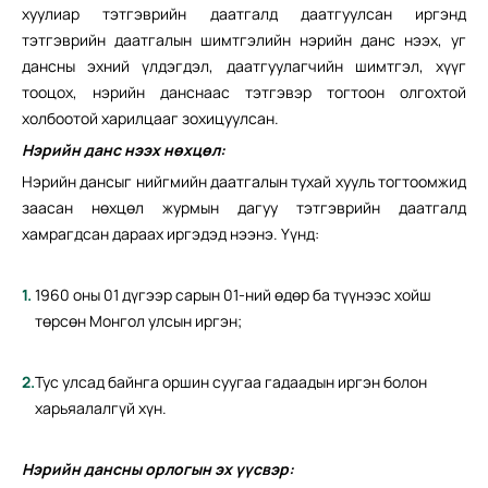
хуулиар тэтгэврийн даатгалд даатгуулсан иргэнд
тэтгэврийн даатгалын шимтгэлийн нэрийн данс нээх, уг
дансны эхний үлдэгдэл, даатгуулагчийн шимтгэл, хүүг
тооцох, нэрийн данснаас тэтгэвэр тогтоон олгохтой
холбоотой харилцааг зохицуулсан.
Нэрийн данс нээх нөхцөл:
Нэрийн дансыг нийгмийн даатгалын тухай хууль тогтоомжид
заасан нөхцөл журмын дагуу тэтгэврийн даатгалд
хамрагдсан дараах иргэдэд нээнэ. Үүнд:
1960 оны 01 дүгээр сарын 01-ний өдөр ба түүнээс хойш
төрсөн Монгол улсын иргэн;
Тус улсад байнга оршин суугаа гадаадын иргэн болон
харьяалалгүй хүн.
Нэрийн дансны орлогын эх үүсвэр: