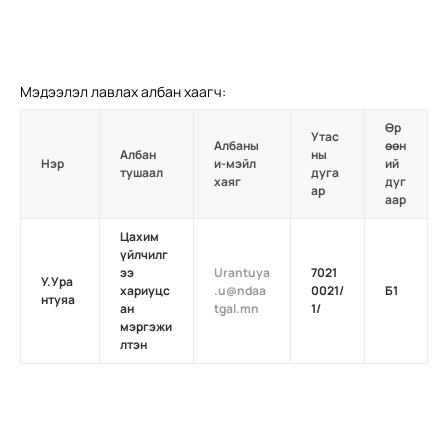
Мэдээлэл лавлах албан хаагч:
Өр
Утас
Албаны
өөн
Албан
ны
Нэр
и-мэйл
ий
тушаал
дуга
хаяг
дуг
ар
аар
Цахим
үйлчилг
ээ
Urantuya
7021
У.Ура
хариуцс
.u@ndaa
0021/
Б1
нтуяа
ан
tgal.mn
1/
мэргэжи
лтэн