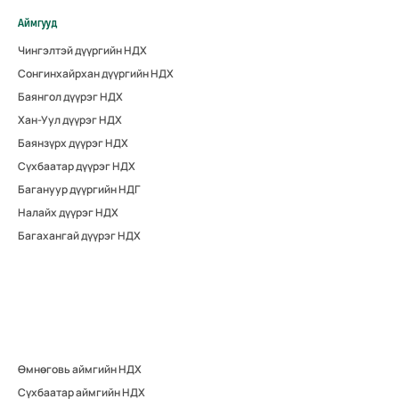
Аймгууд
Чингэлтэй дүүргийн НДХ
Сонгинхайрхан дүүргийн НДХ
Баянгол дүүрэг НДХ
Хан-Уул дүүрэг НДХ
Баянзүрх дүүрэг НДХ
Сүхбаатар дүүрэг НДХ
Багануур дүүргийн НДГ
Налайх дүүрэг НДХ
Багахангай дүүрэг НДХ
Өмнөговь аймгийн НДХ
Сүхбаатар аймгийн НДХ