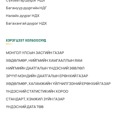
Сүхбаатар дүүрэг НДХ
Багануур дүүргийн НДГ
Налайх дүүрэг НДХ
Багахангай дүүрэг НДХ
ХЭРЭГЦЭЭТ ХОЛБООСУУД
МОНГОЛ УЛСЫН ЗАСГИЙН ГАЗАР
ХӨДӨЛМӨР, НИЙГМИЙН ХАМГААЛЛЫН ЯАМ
НИЙГМИЙН ДААТГАЛЫН ҮНДЭСНИЙ ЗӨВЛӨЛ
ЭРҮҮЛ МЭНДИЙН ДААТГАЛЫН ЕРӨНХИЙ ГАЗАР
ХӨДӨЛМӨР, ХАЛАМЖИЙН ҮЙЛЧИЛГЭЭНИЙ ЕРӨНХИЙ ГАЗАР
ҮНДЭСНИЙ СТАТИСТИКИЙН ХОРОО
СТАНДАРТ, ХЭМЖИЛ ЗҮЙН ГАЗАР
ҮНДЭСНИЙ ДАТА ТӨВ