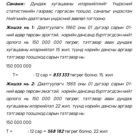
Санамж:
Дундаж хугацааны илэрхийллийг Үндэсний
статистикийн газраас гаргасан тооцоо, саналыг үндэслэн
Нийгмийн даатгалын үндэсний зөвлөл тогтооно.
Жишээ нь 1:
Даатгуулагч
1960
оны
01
дүгээр
сарын
01-
ний
өдөр
төрсөн
эрэгтэй, нэрийн дансанд бүртгэгдсэн нийт
орлого нь 1
5
0 000 000 төгрөг,
тэтгэвэр авах дундаж
хугацааны илэрхийлэл 15 жил, түүнд н
эрийн дансны аргаар
тэтгэвэр тооцоход сарын тэтгэвэр нь:
150 000 000
Т= : 12 сар =
833
333
төгрөг болно. 15 жил
Жишээ нь 2:
Даатгуулагч
1965
оны
01
дүгээр
сарын
01-
ний
өдөр
төрсөн
эмэгтэй, нэрийн дансанд бүртгэгдсэн нийт
орлого нь 150 000 000 төгрөг,
тэтгэвэр авах дундаж
хугацааны илэрхийлэл 22 жил, түүнд н
эрийн дансны аргаар
тэтгэвэр тооцоход сарын тэтгэвэр нь:
150 000 000
Т = : 12 сар =
568 182
төгрөг болно. 22 жил