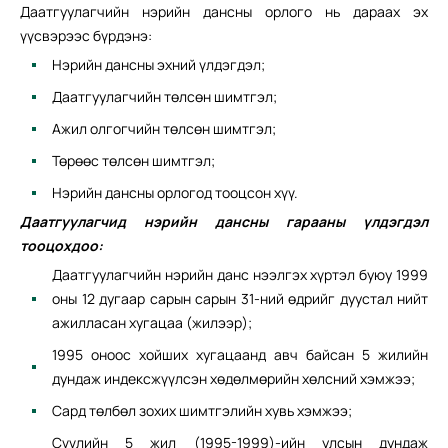
Даатгуулагчийн нэрийн дансны орлого нь дараах эх
үүсвэрээс бүрдэнэ:
Нэрийн дансны эхний үлдэгдэл;
Даатгуулагчийн төлсөн шимтгэл;
Ажил олгогчийн төлсөн шимтгэл;
Төрөөс төлсөн шимтгэл;
Нэрийн дансны орлогод тооцсон хүү.
Даатгуулагчид нэрийн дансны гарааны үлдэгдэл
тооцохдоо:
Даатгуулагчийн нэрийн данс нээлгэх хүртэл буюу 1999
оны 12 дугаар сарын сарын 31-ний өдрийг дуустал нийт
ажилласан хугацаа (жилээр);
1995 оноос хойших хугацаанд авч байсан 5 жилийн
дундаж индексжүүлсэн хөдөлмөрийн хөлсний хэмжээ;
Сард төлбөл зохих шимтгэлийн хувь хэмжээ;
Сүүлийн 5 жил (1995-1999)-ийн улсын дундаж