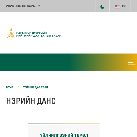
2026 ОНЫ 08 САРЫН 7
EN
НҮҮР
ҮОМШӨ ДААТГАЛ
НЭРИЙН ДАНС
ҮЙЛЧИЛГЭЭНИЙ ТӨРӨЛ