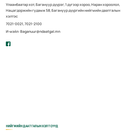
Улаанбаатар хот, Багануур дүүрэг, 1 дүгээр хороо, Наран хороолол,
Нацагдоржийн гудамж 58, Багануур дүүргийн нийгмийн даатгалын
хэлтэс
7021-0021, 7021-2100
И-мэйл: Baganuur@ndaatgal.mn
НИЙГМИЙН ДААТГАЛЫН ХЭЛТСҮҮД