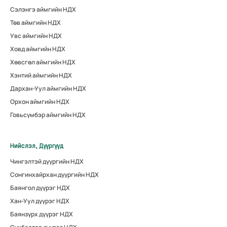
Сэлэнгэ аймгийн НДХ
Төв аймгийн НДХ
Увс аймгийн НДХ
Ховд аймгийн НДХ
Хөвсгөл аймгийн НДХ
Хэнтий аймгийн НДХ
Дархан-Уул аймгийн НДХ
Орхон аймгийн НДХ
Говьсүмбэр аймгийн НДХ
Нийслэл, Дүүргүүд
Чингэлтэй дүүргийн НДХ
Сонгинхайрхан дүүргийн НДХ
Баянгол дүүрэг НДХ
Хан-Уул дүүрэг НДХ
Баянзүрх дүүрэг НДХ