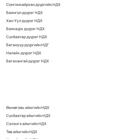
Сонгинхайрхан дүүргийн НДХ
Баянгол дүүрэг НДХ
Хан-Уул дүүрэг НДХ
Баянзүрх дүүрэг НДХ
Сүхбаатар дүүрэг НДХ
Багануур дүүргийн НДГ
Налайх дүүрэг НДХ
Багахангай дүүрэг НДХ
Өмнөговь аймгийн НДХ
Сүхбаатар аймгийн НДХ
Сэлэнгэ аймгийн НДХ
Төв аймгийн НДХ