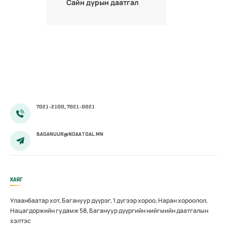
Сайн дурын даатгал
7021-2100, 7021-0021
BAGANUUR@NDAATGAL.MN
ХАЯГ
Улаанбаатар хот, Багануур дүүрэг, 1 дүгээр хороо, Наран хороолол,
Нацагдоржийн гудамж 58, Багануур дүүргийн нийгмийн даатгалын
хэлтэс