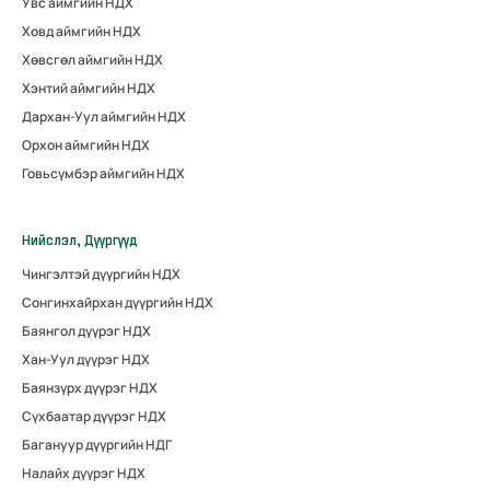
Увс аймгийн НДХ
Ховд аймгийн НДХ
Хөвсгөл аймгийн НДХ
Хэнтий аймгийн НДХ
Дархан-Уул аймгийн НДХ
Орхон аймгийн НДХ
Говьсүмбэр аймгийн НДХ
Нийслэл, Дүүргүүд
Чингэлтэй дүүргийн НДХ
Сонгинхайрхан дүүргийн НДХ
Баянгол дүүрэг НДХ
Хан-Уул дүүрэг НДХ
Баянзүрх дүүрэг НДХ
Сүхбаатар дүүрэг НДХ
Багануур дүүргийн НДГ
Налайх дүүрэг НДХ