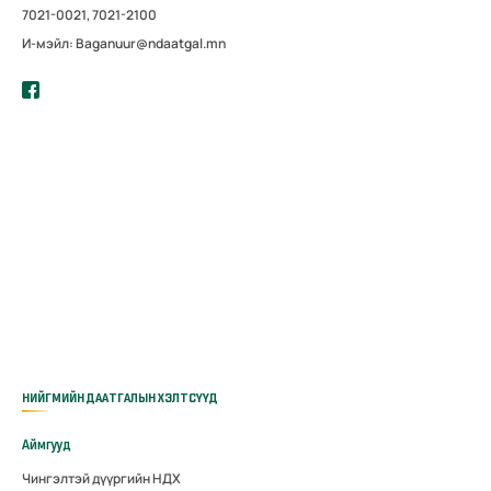
7021-0021, 7021-2100
И-мэйл: Baganuur@ndaatgal.mn
НИЙГМИЙН ДААТГАЛЫН ХЭЛТСҮҮД
Аймгууд
Чингэлтэй дүүргийн НДХ