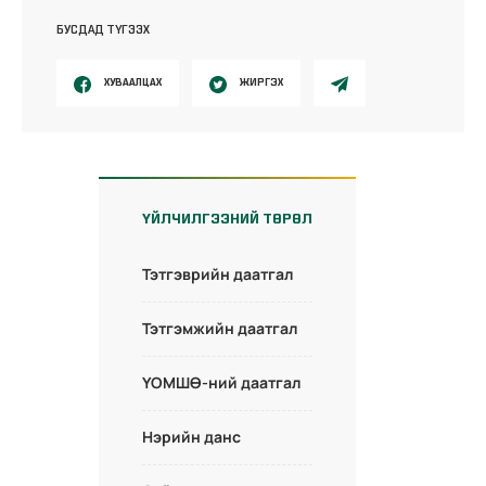
БУСДАД ТҮГЭЭХ
ХУВААЛЦАХ
ЖИРГЭХ
ҮЙЛЧИЛГЭЭНИЙ ТӨРӨЛ
Тэтгэврийн даатгал
Тэтгэмжийн даатгал
ҮОМШӨ-ний даатгал
Нэрийн данс