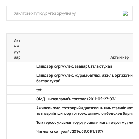
Акт
ын
дуг
аар
Актын нэр
Шийдвэр хүргүүлэх, заавар батлах тухай
Шийдвэр хүргүүлэх, журам батлах, ажил мэргэжлийн ж
батлах тухай
tet
ЭМД-ын зөвлөлийн тогтоол /2011-09-27-03/
Ажилсан жил, тэтгэврийн даатгалын шимтгэлийг нөхөн
тэтгэврийг шинээр тогтоох, шинэчлэн бодоход баримтлах
Том төрөөс ухаалаг төр рүү санаачлагыг хэрэгжүүлэх ту
Чиглэл өгөх тухай /2014.03.05 1/337/