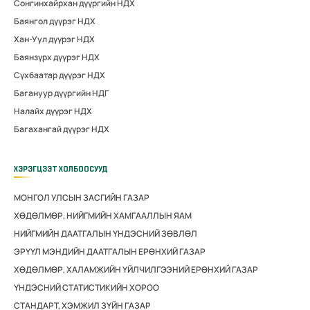
Сонгинхайрхан дүүргийн НДХ
Баянгол дүүрэг НДХ
Хан-Уул дүүрэг НДХ
Баянзүрх дүүрэг НДХ
Сүхбаатар дүүрэг НДХ
Багануур дүүргийн НДГ
Налайх дүүрэг НДХ
Багахангай дүүрэг НДХ
ХЭРЭГЦЭЭТ ХОЛБООСУУД
МОНГОЛ УЛСЫН ЗАСГИЙН ГАЗАР
ХӨДӨЛМӨР, НИЙГМИЙН ХАМГААЛЛЫН ЯАМ
НИЙГМИЙН ДААТГАЛЫН ҮНДЭСНИЙ ЗӨВЛӨЛ
ЭРҮҮЛ МЭНДИЙН ДААТГАЛЫН ЕРӨНХИЙ ГАЗАР
ХӨДӨЛМӨР, ХАЛАМЖИЙН ҮЙЛЧИЛГЭЭНИЙ ЕРӨНХИЙ ГАЗАР
ҮНДЭСНИЙ СТАТИСТИКИЙН ХОРОО
СТАНДАРТ, ХЭМЖИЛ ЗҮЙН ГАЗАР