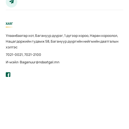
ХАЯГ
Улаанбаатар хот, Багануур дүүрэг, 1 дүгээр хороо, Наран хороолол,
Нацагдоржийн гудамж 58, Багануур дүүргийн нийгмийн даатгалын
хэлтэс
7021-0021, 7021-2100
И-мэйл: Baganuur@ndaatgal.mn