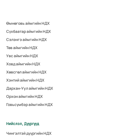
Өмнөговь аймгийн НДХ
Сүхбаатар аймгийн НДХ
Сэлэнгэ аймгийн НДХ
Төв аймгийн НДХ
Увс аймгийн НДХ
Ховд аймгийн НДХ
Хөвсгөл аймгийн НДХ
Хэнтий аймгийн НДХ
Дархан-Уул аймгийн НДХ
Орхон аймгийн НДХ
Говьсүмбэр аймгийн НДХ
Нийслэл, Дүүргүүд
Чингэлтэй дүүргийн НДХ