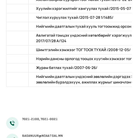
Хуулийн хэрэгжилтийг хангуулах тухай /2015-05-07 11/
Чиглэл хүрүүлэх тухай /2015-07-28 1/1485/
Нийгмийн даатгалын тухай хууль тогтоомжид орсон нэ
Авлигатай тэмцэх үндэсний хөтөлбөрийг хэрэгжүүлэх 
2017/07/28 А/124
Шимтгэлийн хэмжээг ТОГТООХ ТУХАЙ /2008-12-05/
Нэрийн дансны орлогод тооцох хүүгийн хэмжээг тогтоо
Журам батлах тухай /2007-06-26/
Нийгмийн даатгалын үндэсний зөвлөлийн дэргэдэх Эр
зөвлөлийн бүрэлдэхүүн, ажиллах журмыг шинэчлэн бат
7021-2100, 7021-0021
BAGANUUR@NDAATGAL.MN