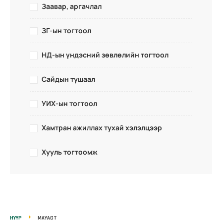
Заавар, аргачлал
ЗГ-ын тогтоол
НД-ын үндэсний зөвлөлийн тогтоол
Сайдын тушаал
УИХ-ын тогтоол
Хамтран ажиллах тухай хэлэлцээр
Хууль тогтоомж
НҮҮР
MAYAGT