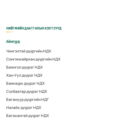
НИЙГМИЙН ДААТГАЛЫН ХЭЛТСҮҮД
Аймгууд
Чингэлтэй дүүргийн НДХ
Сонгинхайрхан дүүргийн НДХ
Баянгол дүүрэг НДХ
Хан-Уул дүүрэг НДХ
Баянзүрх дүүрэг НДХ
Сүхбаатар дүүрэг НДХ
Багануур дүүргийн НДГ
Налайх дүүрэг НДХ
Багахангай дүүрэг НДХ