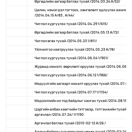
Өргөдлийн загвар батлах тухай /2014.03.24 А/52/
Цалин, нэмэгдэл тогтоох, хөнгөлөлт эдлүүлэх ажилсан
/2014.04.15 А/83 , А/44/
Чиглэл хүргүүлэх тухай /2014.04.29 1/615/
Өргөдлийн загвар батлах тухай /2014.05.13 А/72/
Чиглэл өгөх тухай /2014.05.23 1/811/
Үйлчилгээ нэвтрүүлэх тухай /2014.05.23 А/78/
Чиглэл хүргүүлэх тухай /2014.06.04 1/901/
Журамд нэмэлт, өөрчлөлт оруулах тухай /2014.06.06 А/
Чиглэл хүргүүлэх тухай /2014.06.12 1/966/
Мэдүүлгийн загварт нэмэлт оруулах тухай /2014.07.07 
Чиглэл хүргүүлэх тухай /2014.07.17 1/1154/
Мэдээллийн ил тод байдлыг хангах тухай /2014.08.15 А/
Цэргийн албан хаагчийн тэтгэвэр, тэтгэмжийн тухай х
аргачлал /2014.07.24/ 1/1190
Аргачлал батлах тухай /2015-02-12 А/26 /
Ажлын байрны сур орон тоог нөхөх тухай /2015-02-24 А/