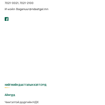
7021-0021, 7021-2100
И-мэйл: Baganuur@ndaatgal.mn
НИЙГМИЙН ДААТГАЛЫН ХЭЛТСҮҮД
Аймгууд
Чингэлтэй дүүргийн НДХ