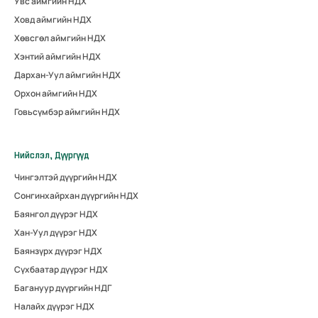
Увс аймгийн НДХ
Ховд аймгийн НДХ
Хөвсгөл аймгийн НДХ
Хэнтий аймгийн НДХ
Дархан-Уул аймгийн НДХ
Орхон аймгийн НДХ
Говьсүмбэр аймгийн НДХ
Нийслэл, Дүүргүүд
Чингэлтэй дүүргийн НДХ
Сонгинхайрхан дүүргийн НДХ
Баянгол дүүрэг НДХ
Хан-Уул дүүрэг НДХ
Баянзүрх дүүрэг НДХ
Сүхбаатар дүүрэг НДХ
Багануур дүүргийн НДГ
Налайх дүүрэг НДХ