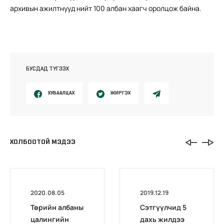
архивын ажилтнууд нийт 100 албан хаагч оролцож байна.
БУСДАД ТҮГЭЭХ
ХУВААЛЦАХ
ЖИРГЭХ
ХОЛБООТОЙ МЭДЭЭ
2020.08.05
2019.12.19
Төрийн албаны
Сэтгүүлчид 5
цалингийн
дахь жилдээ