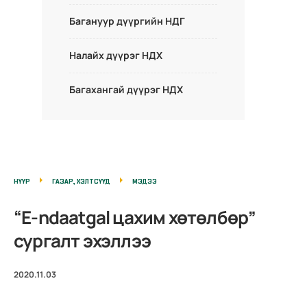
Багануур дүүргийн НДГ
Налайх дүүрэг НДХ
Багахангай дүүрэг НДХ
НҮҮР
ГАЗАР, ХЭЛТСҮҮД
МЭДЭЭ
“E-ndaatgal цахим хөтөлбөр”
сургалт эхэллээ
2020.11.03