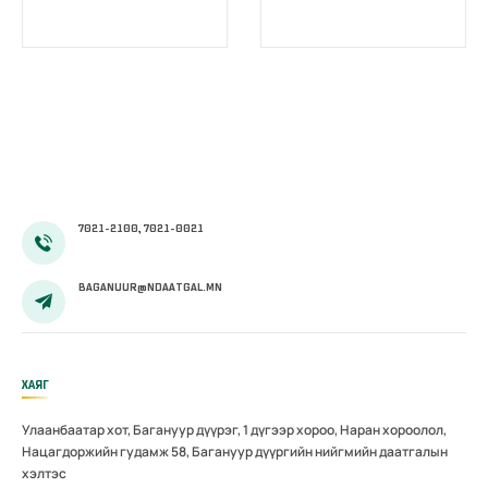
нэгдсэн
нийгмийн
системийн
даатгалын
сургагч багш
сургалтад
бэлтгэх цахим
хамрагдлаа
сургалт
эхэллээ
7021-2100, 7021-0021
BAGANUUR@NDAATGAL.MN
ХАЯГ
Улаанбаатар хот, Багануур дүүрэг, 1 дүгээр хороо, Наран хороолол,
Нацагдоржийн гудамж 58, Багануур дүүргийн нийгмийн даатгалын
хэлтэс