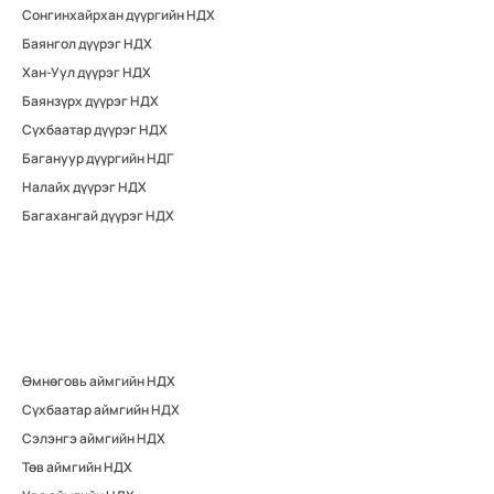
Сонгинхайрхан дүүргийн НДХ
Баянгол дүүрэг НДХ
Хан-Уул дүүрэг НДХ
Баянзүрх дүүрэг НДХ
Сүхбаатар дүүрэг НДХ
Багануур дүүргийн НДГ
Налайх дүүрэг НДХ
Багахангай дүүрэг НДХ
Өмнөговь аймгийн НДХ
Сүхбаатар аймгийн НДХ
Сэлэнгэ аймгийн НДХ
Төв аймгийн НДХ