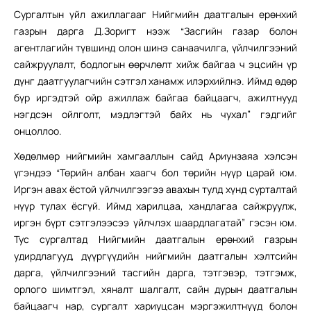
Сургалтын үйл ажиллагааг Нийгмийн даатгалын ерөнхий
газрын дарга Д.Зоригт нээж “Засгийн газар болон
агентлагийн түвшинд олон шинэ санаачилга, үйлчилгээний
сайжруулалт, бодлогын өөрчлөлт хийж байгаа ч эцсийн үр
дүнг даатгуулагчийн сэтгэл ханамж илэрхийлнэ. Иймд өдөр
бүр иргэдтэй ойр ажиллаж байгаа байцаагч, ажилтнууд
нэгдсэн ойлголт, мэдлэгтэй байх нь чухал” гэдгийг
онцоллоо.
Хөдөлмөр нийгмийн хамгааллын сайд Ариунзаяа хэлсэн
үгэндээ “Төрийн албан хаагч бол төрийн нүүр царай юм.
Иргэн авах ёстой үйлчилгээгээ авахын тулд хүнд сурталтай
нүүр тулах ёсгүй. Иймд харилцаа, хандлагаа сайжруулж,
иргэн бүрт сэтгэлээсээ үйлчлэх шаардлагатай” гэсэн юм.
Тус сургалтад Нийгмийн даатгалын ерөнхий газрын
удирдлагууд, дүүргүүдийн нийгмийн даатгалын хэлтсийн
дарга, үйлчилгээний тасгийн дарга, тэтгэвэр, тэтгэмж,
орлого шимтгэл, хяналт шалгалт, сайн дурын даатгалын
байцаагч нар, сургалт хариуцсан мэргэжилтнүүд болон