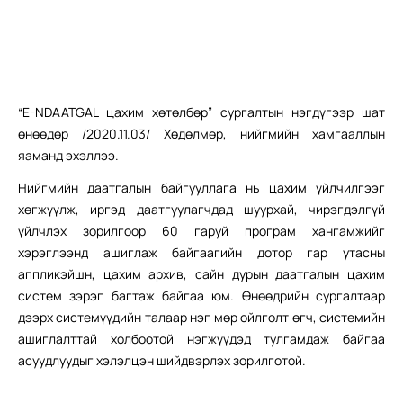
“E-NDAATGAL цахим хөтөлбөр” сургалтын нэгдүгээр шат
өнөөдөр /2020.11.03/ Хөдөлмөр, нийгмийн хамгааллын
яаманд эхэллээ.
Нийгмийн даатгалын байгууллага нь цахим үйлчилгээг
хөгжүүлж, иргэд даатгуулагчдад шуурхай, чирэгдэлгүй
үйлчлэх зорилгоор 60 гаруй програм хангамжийг
хэрэглээнд ашиглаж байгаагийн дотор гар утасны
аппликэйшн, цахим архив, сайн дурын даатгалын цахим
систем зэрэг багтаж байгаа юм. Өнөөдрийн сургалтаар
дээрх системүүдийн талаар нэг мөр ойлголт өгч, системийн
ашиглалттай холбоотой нэгжүүдэд тулгамдаж байгаа
асуудлуудыг хэлэлцэн шийдвэрлэх зорилготой.