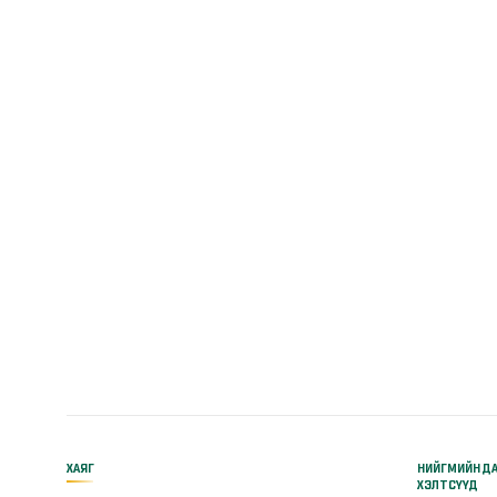
ХАЯГ
НИЙГМИЙН Д
ХЭЛТСҮҮД