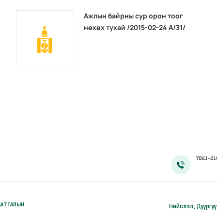
Ажлын байрны сур орон тоог
нөхөх тухай /2015-02-24 А/31/
7021-21
ААТГАЛЫН
Нийслэл, Дүүргү