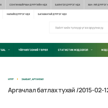
Х
СОНГИНХАЙРХАН ДҮҮРГИЙН НДХ
БАЯНГОЛ ДҮҮРЭГ НДХ
ХАН-УУЛ ДҮҮРЭГ 
НАЛАЙХ ДҮҮРЭГ НДХ
БАГАХАНГАЙ ДҮҮРЭГ НДХ
TGAL
ҮЙЛЧИЛГЭЭНИЙ ТӨРӨЛ
СТАТИСТИК МЭДЭЭЛЭЛ
МЭДЭ
НҮҮР
ЗААВАР, АРГАЧЛАЛ
Аргачлал батлах тухай /2015-02-12