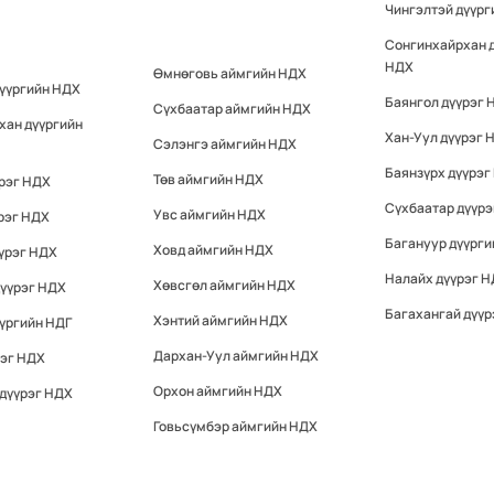
Чингэлтэй дүүр
Сонгинхайрхан 
НДХ
Өмнөговь аймгийн НДХ
дүүргийн НДХ
Баянгол дүүрэг 
Сүхбаатар аймгийн НДХ
хан дүүргийн
Хан-Уул дүүрэг 
Сэлэнгэ аймгийн НДХ
Баянзүрх дүүрэг
Төв аймгийн НДХ
үрэг НДХ
Сүхбаатар дүүр
Увс аймгийн НДХ
рэг НДХ
Багануур дүүрги
Ховд аймгийн НДХ
үрэг НДХ
Налайх дүүрэг 
Хөвсгөл аймгийн НДХ
дүүрэг НДХ
Багахангай дүүр
Хэнтий аймгийн НДХ
үргийн НДГ
Дархан-Уул аймгийн НДХ
рэг НДХ
Орхон аймгийн НДХ
 дүүрэг НДХ
Говьсүмбэр аймгийн НДХ