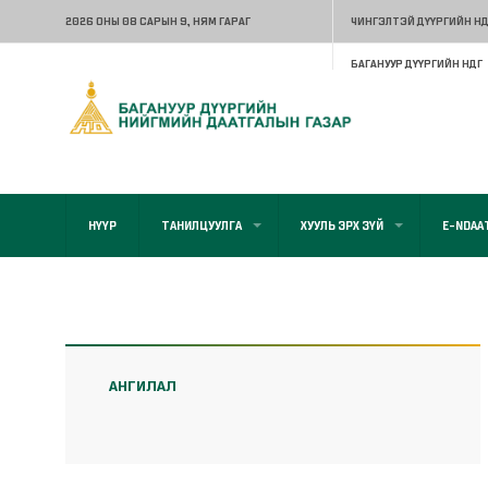
2026 ОНЫ 08 САРЫН 9
, НЯМ ГАРАГ
ЧИНГЭЛТЭЙ ДҮҮРГИЙН НД
БАГАНУУР ДҮҮРГИЙН НДГ
НҮҮР
ТАНИЛЦУУЛГА
ХУУЛЬ ЭРХ ЗҮЙ
E-NDAA
АНГИЛАЛ