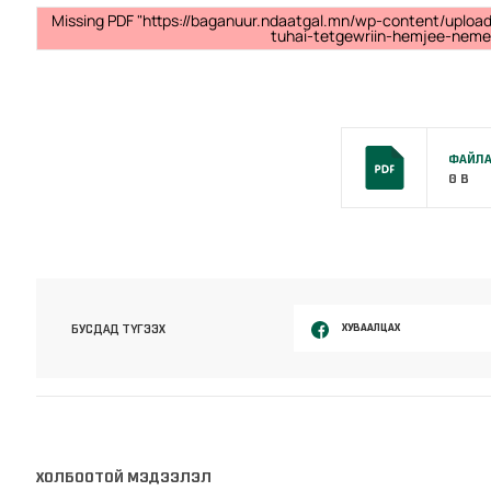
Missing PDF "https://baganuur.ndaatgal.mn/wp-content/uplo
tuhai-tetgewriin-hemjee-nemeg
ФАЙЛА
0 B
ХУВААЛЦАХ
БУСДАД ТҮГЭЭХ
ХОЛБООТОЙ МЭДЭЭЛЭЛ