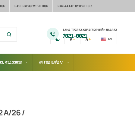
НДХ
БАЯНЗҮРХ ДҮҮРЭГ НДХ
СҮХБААТАР ДҮҮРЭГ НДХ
ТАНД ТУСЛАХ ХЭРЭГЛЭГЧИЙН ЛАВЛАХ
7021-0021
EN
Э, МЭДЭЭЛЭЛ
ИЛ ТОД БАЙДАЛ
 А/26 /