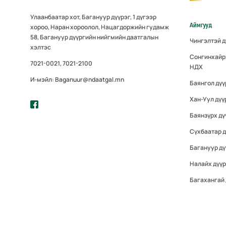
Улаанбаатар хот, Багануур дүүрэг, 1 дүгээр
Аймгууд
хороо, Наран хороолол, Нацагдоржийн гудамж
58, Багануур дүүргийн нийгмийн даатгалын
Чингэлтэй 
хэлтэс
Сонгинхайр
7021-0021, 7021-2100
НДХ
И-мэйл: Baganuur@ndaatgal.mn
Баянгол дү
Хан-Уул дүү
Баянзүрх дү
Сүхбаатар 
Багануур дү
Налайх дүү
Багахангай