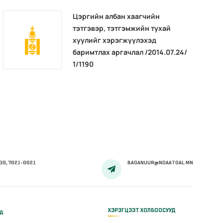
Цэргийн албан хаагчийн
тэтгэвэр, тэтгэмжийн тухай
хуулийг хэрэгжүүлэхэд
баримтлах аргачлал /2014.07.24/
1/1190
00, 7021-0021
BAGANUUR@NDAATGAL.MN
ХЭРЭГЦЭЭТ ХОЛБООСУУД
үд