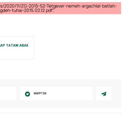
ads/2020/11/ZG-2015-52-Tetgever-nemeh-argachlal-batlah-
deh-tuhai-2015.02.12.pdf".
АР ТАТАЖ АВАХ
ЖИРГЭХ