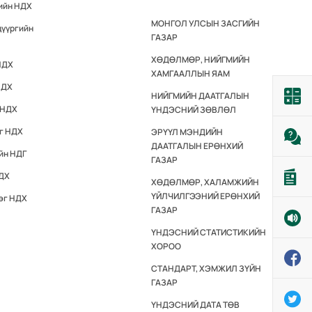
гийн НДХ
МОНГОЛ УЛСЫН ЗАСГИЙН
дүүргийн
ГАЗАР
ХӨДӨЛМӨР, НИЙГМИЙН
НДХ
ХАМГААЛЛЫН ЯАМ
НДХ
НИЙГМИЙН ДААТГАЛЫН
 НДХ
ҮНДЭСНИЙ ЗӨВЛӨЛ
эг НДХ
ЭРҮҮЛ МЭНДИЙН
ДААТГАЛЫН ЕРӨНХИЙ
йн НДГ
ГАЗАР
НДХ
ХӨДӨЛМӨР, ХАЛАМЖИЙН
ҮЙЛЧИЛГЭЭНИЙ ЕРӨНХИЙ
эг НДХ
ГАЗАР
ҮНДЭСНИЙ СТАТИСТИКИЙН
ХОРОО
СТАНДАРТ, ХЭМЖИЛ ЗҮЙН
ГАЗАР
ҮНДЭСНИЙ ДАТА ТӨВ