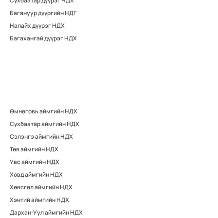
Сүхбаатар дүүрэг НДХ
Багануур дүүргийн НДГ
Налайх дүүрэг НДХ
Багахангай дүүрэг НДХ
Өмнөговь аймгийн НДХ
Сүхбаатар аймгийн НДХ
Сэлэнгэ аймгийн НДХ
Төв аймгийн НДХ
Увс аймгийн НДХ
Ховд аймгийн НДХ
Хөвсгөл аймгийн НДХ
Хэнтий аймгийн НДХ
Дархан-Уул аймгийн НДХ