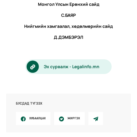
Монгол Улсын Ерөнхий сайд
С.БАЯР
Нийгмийн хамгаалал, хөдөлмөрийн сайд
Д.ДЭМБЭРЭЛ
Эх сурвалж - Legalinfo.mn
БУСДАД ТҮГЭЭХ
ХУВААЛЦАХ
ЖИРГЭХ