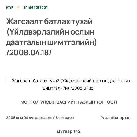
НҮҮР
ЗГ-ЫН ТОГТООЛ
Жагсаалт батлах тухай
(Үйлдвэрлэлийн ослын
даатгалын шимтгэлийн)
/2008.04.18/
МОНГОЛ УЛСЫН ЗАСГИЙН ГАЗРЫН ТОГТООЛ
2008 оны 04 дугаар сарын 18-ны өдөр
Улаанбаатар хот
Дугаар 142