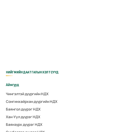
НИЙГМИЙН ДААТГАЛЫН ХЭЛТСҮҮД
Аймгууд
Чингэлтэй дүүргийн НДХ
Сонгинхайрхан дүүргийн НДХ
Баянгол дүүрэг НДХ
Хан-Уул дүүрэг НДХ
Баянзүрх дүүрэг НДХ