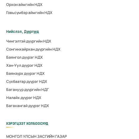
Орхон аймгийн НДХ
Говьсүмбэр аймгийн НДХ
Нийслэл, Дүүргүүд
Чингэлтэй дүүргийн НДХ
Сонгинхайрхан дүүргийн НДХ
Баянгол дүүрэг НДХ
Хан-Уул дүүрэг НДХ
Баянзүрх дүүрэг НДХ
Сүхбаатар дүүрэг НДХ
Багануур дүүргийн НДГ
Налайх дүүрэг НДХ
Багахангай дүүрэг НДХ
ХЭРЭГЦЭЭТ ХОЛБООСУУД
МОНГОЛ УЛСЫН ЗАСГИЙН ГАЗАР