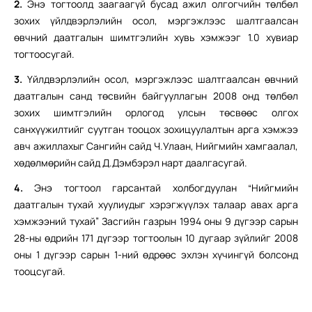
2.
Энэ тогтоолд заагаагүй бусад ажил олгогчийн төлбөл
зохих үйлдвэрлэлийн осол, мэргэжлээс шалтгаалсан
өвчний даатгалын шимтгэлийн хувь хэмжээг 1.0 хувиар
тогтоосугай.
3.
Үйлдвэрлэлийн осол, мэргэжлээс шалтгаалсан өвчний
даатгалын санд төсвийн байгууллагын 2008 онд төлбөл
зохих шимтгэлийн орлогод улсын төсвөөс олгох
санхүүжилтийг суутган тооцох зохицуулалтын арга хэмжээ
авч ажиллахыг Сангийн сайд Ч.Улаан, Нийгмийн хамгаалал,
хөдөлмөрийн сайд Д.Дэмбэрэл нарт даалгасугай.
4.
Энэ тогтоол гарсантай холбогдуулан “Нийгмийн
даатгалын тухай хуулиудыг хэрэгжүүлэх талаар авах арга
хэмжээний тухай” Засгийн газрын 1994 оны 9 дүгээр сарын
28-ны өдрийн 171 дүгээр тогтоолын 10 дугаар зүйлийг 2008
оны 1 дүгээр сарын 1-ний өдрөөс эхлэн хүчингүй болсонд
тооцсугай.