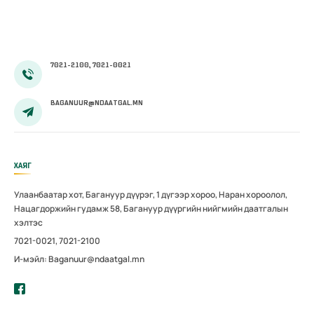
7021-2100, 7021-0021
BAGANUUR@NDAATGAL.MN
ХАЯГ
Улаанбаатар хот, Багануур дүүрэг, 1 дүгээр хороо, Наран хороолол,
Нацагдоржийн гудамж 58, Багануур дүүргийн нийгмийн даатгалын
хэлтэс
7021-0021, 7021-2100
И-мэйл: Baganuur@ndaatgal.mn