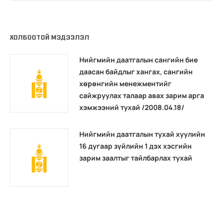
ХОЛБООТОЙ МЭДЭЭЛЭЛ
Нийгмийн даатгалын сангийн бие
даасан байдлыг хангах, сангийн
хөрөнгийн менежментийг
сайжруулах талаар авах зарим арга
хэмжээний тухай /2008.04.18/
Нийгмийн даатгалын тухай хуулийн
16 дугаар зүйлийн 1 дэх хэсгийн
зарим заалтыг тайлбарлах тухай