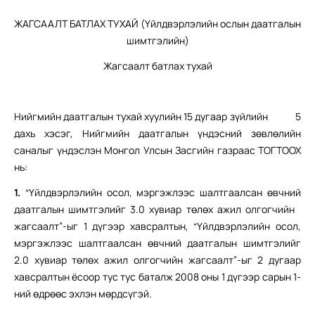
ЖАГСААЛТ БАТЛАХ ТУХАЙ (Үйлдвэрлэлийн ослын даатгалын
шимтгэлийн)
Жагсаалт батлах тухай
Нийгмийн даатгалын тухай хуулийн 15 дугаар зүйлийн 5
дахь хэсэг, Нийгмийн даатгалын үндэсний зөвлөлийн
саналыг үндэслэн Монгол Улсын Засгийн газраас ТОГТООХ
нь:
1.
“Үйлдвэрлэлийн осол, мэргэжлээс шалтгаалсан өвчний
даатгалын шимтгэлийг 3.0 хувиар төлөх ажил олгогчийн
жагсаалт”-ыг 1 дүгээр хавсралтын, “Үйлдвэрлэлийн осол,
мэргэжлээс шалтгаалсан өвчний даатгалын шимтгэлийг
2.0 хувиар төлөх ажил олгогчийн жагсаалт”-ыг 2 дугаар
хавсралтын ёсоор тус тус баталж 2008 оны 1 дүгээр сарын 1-
ний өдрөөс эхлэн мөрдсүгэй.