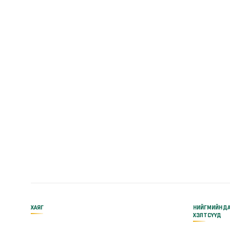
ХАЯГ
НИЙГМИЙН Д
ХЭЛТСҮҮД