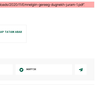
loads/2020/11/Emnelgiin-gereeg-dugnekh-juram-1.pdf".
АР ТАТАЖ АВАХ
ЖИРГЭХ