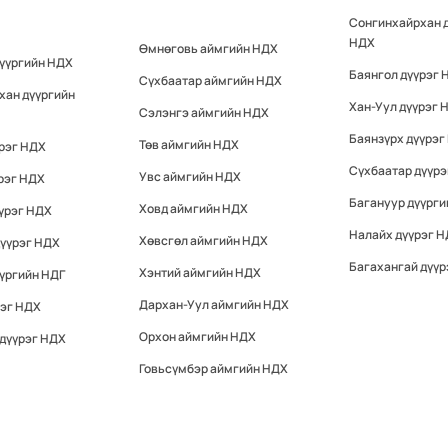
Сонгинхайрхан 
НДХ
Өмнөговь аймгийн НДХ
дүүргийн НДХ
Баянгол дүүрэг 
Сүхбаатар аймгийн НДХ
хан дүүргийн
Хан-Уул дүүрэг 
Сэлэнгэ аймгийн НДХ
Баянзүрх дүүрэг
Төв аймгийн НДХ
үрэг НДХ
Сүхбаатар дүүр
Увс аймгийн НДХ
рэг НДХ
Багануур дүүрги
Ховд аймгийн НДХ
үрэг НДХ
Налайх дүүрэг 
Хөвсгөл аймгийн НДХ
дүүрэг НДХ
Багахангай дүүр
Хэнтий аймгийн НДХ
үргийн НДГ
Дархан-Уул аймгийн НДХ
рэг НДХ
Орхон аймгийн НДХ
 дүүрэг НДХ
Говьсүмбэр аймгийн НДХ