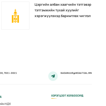
Цэргийн албан хаагчийн тэтгэвэр
тэтгэмжийн тухай хуулийг
хэрэгжүүлэхэд баримтлах чиглэл
00, 7021-0021
BAGANUUR@NDAATGAL.MN
ХЭРЭГЦЭЭТ ХОЛБООСУУД
үд
гийн НДХ