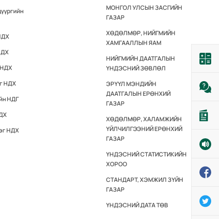
МОНГОЛ УЛСЫН ЗАСГИЙН
дүүргийн
ГАЗАР
ХӨДӨЛМӨР, НИЙГМИЙН
НДХ
ХАМГААЛЛЫН ЯАМ
НДХ
НИЙГМИЙН ДААТГАЛЫН
 НДХ
ҮНДЭСНИЙ ЗӨВЛӨЛ
эг НДХ
ЭРҮҮЛ МЭНДИЙН
ДААТГАЛЫН ЕРӨНХИЙ
йн НДГ
ГАЗАР
НДХ
ХӨДӨЛМӨР, ХАЛАМЖИЙН
ҮЙЛЧИЛГЭЭНИЙ ЕРӨНХИЙ
эг НДХ
ГАЗАР
ҮНДЭСНИЙ СТАТИСТИКИЙН
ХОРОО
СТАНДАРТ, ХЭМЖИЛ ЗҮЙН
ГАЗАР
ҮНДЭСНИЙ ДАТА ТӨВ