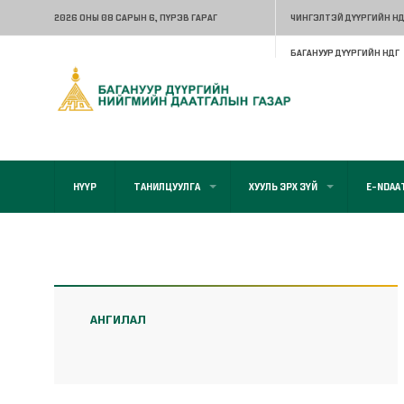
2026 ОНЫ 08 САРЫН 6
, ПҮРЭВ ГАРАГ
ЧИНГЭЛТЭЙ ДҮҮРГИЙН НД
БАГАНУУР ДҮҮРГИЙН НДГ
НҮҮР
ТАНИЛЦУУЛГА
ХУУЛЬ ЭРХ ЗҮЙ
E-NDAA
АНГИЛАЛ