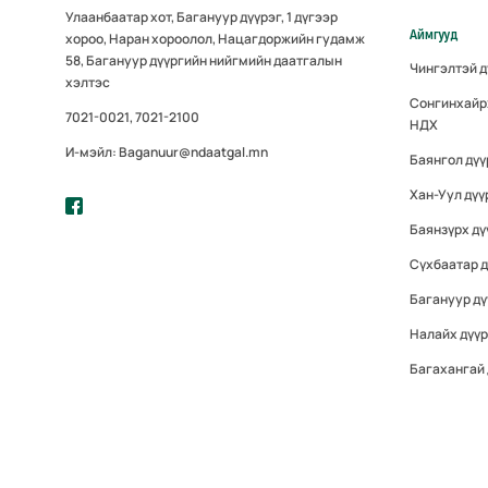
Улаанбаатар хот, Багануур дүүрэг, 1 дүгээр
Аймгууд
хороо, Наран хороолол, Нацагдоржийн гудамж
58, Багануур дүүргийн нийгмийн даатгалын
Чингэлтэй 
хэлтэс
Сонгинхайр
7021-0021, 7021-2100
НДХ
И-мэйл: Baganuur@ndaatgal.mn
Баянгол дү
Хан-Уул дүү
Баянзүрх дү
Сүхбаатар 
Багануур дү
Налайх дүү
Багахангай