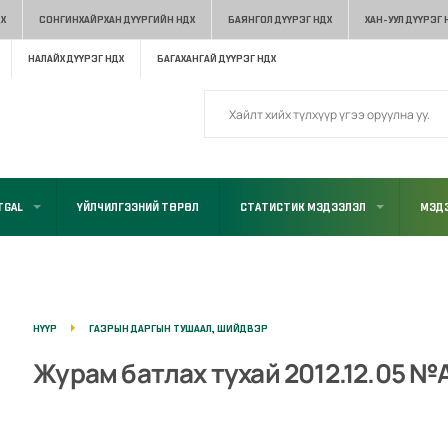
Х
СОНГИНХАЙРХАН ДҮҮРГИЙН НДХ
БАЯНГОЛ ДҮҮРЭГ НДХ
ХАН-УУЛ ДҮҮРЭГ 
НАЛАЙХ ДҮҮРЭГ НДХ
БАГАХАНГАЙ ДҮҮРЭГ НДХ
TGAL
ҮЙЛЧИЛГЭЭНИЙ ТӨРӨЛ
СТАТИСТИК МЭДЭЭЛЭЛ
МЭДЭ
НҮҮР
ГАЗРЫН ДАРГЫН ТУШААЛ, ШИЙДВЭР
Журам батлах тухай 2012.12.05 №