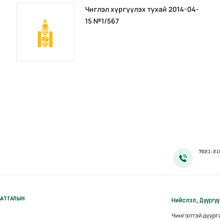
Чиглэл хүргүүлэх тухай 2014-04-
15 №1/567
7021-21
ААТГАЛЫН
Нийслэл, Дүүргү
Чингэлтэй дүүр