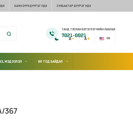
НДХ
БАЯНЗҮРХ ДҮҮРЭГ НДХ
СҮХБААТАР ДҮҮРЭГ НДХ
ТАНД ТУСЛАХ ХЭРЭГЛЭГЧИЙН ЛАВЛАХ
7021-0021
EN
Э, МЭДЭЭЛЭЛ
ИЛ ТОД БАЙДАЛ
А/367