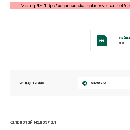
Missing PDF "https://baganuur.ndaatgal.mn/wp-content/up
ФАЙЛА
0 B
ХУВААЛЦАХ
БУСДАД ТҮГЭЭХ
ХОЛБООТОЙ МЭДЭЭЛЭЛ