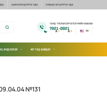
НДХ
БАЯНЗҮРХ ДҮҮРЭГ НДХ
СҮХБААТАР ДҮҮРЭГ НДХ
ТАНД ТУСЛАХ ХЭРЭГЛЭГЧИЙН ЛАВЛАХ
7021-0021
EN
Э, МЭДЭЭЛЭЛ
ИЛ ТОД БАЙДАЛ
09.04.04 №131