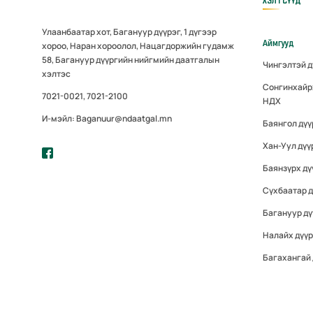
ХЭЛТСҮҮД
Улаанбаатар хот, Багануур дүүрэг, 1 дүгээр
Аймгууд
хороо, Наран хороолол, Нацагдоржийн гудамж
58, Багануур дүүргийн нийгмийн даатгалын
Чингэлтэй 
хэлтэс
Сонгинхайр
7021-0021, 7021-2100
НДХ
И-мэйл: Baganuur@ndaatgal.mn
Баянгол дү
Хан-Уул дүү
Баянзүрх дү
Сүхбаатар 
Багануур дү
Налайх дүү
Багахангай