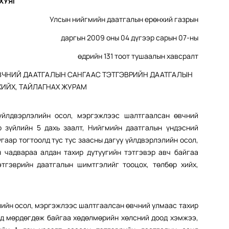
ХУЯГ
Улсын нийгмийн даатгалын ерөнхий газрын
даргын 2009 оны 04 дүгээр сарын 07-ны
өдрийн 131 тоот тушаалын хавсралт
ЧНИЙ ДААТГАЛЫН САНГААС ТЭТГЭВРИЙН ДААТГАЛЫН
ХИЙХ, ТАЙЛАГНАХ ЖУРАМ
үйлдвэрлэлийн осол, мэргэжлээс шалтгаалсан өвчний
р зүйлийн 5 дахь заалт, Нийгмийн даатгалын үндэсний
гаар тогтоолд тус тус заасны дагуу үйлдвэрлэлийн осол,
чадвараа алдан тахир дутуугийн тэтгэвэр авч байгаа
этгэврийн даатгалын шимтгэлийг тооцох, төлбөр хийх,
лийн осол, мэргэжлээс шалтгаалсан өвчний улмаас тахир
үед мөрдөгдөж байгаа хөдөлмөрийн хөлсний доод хэмжээ,