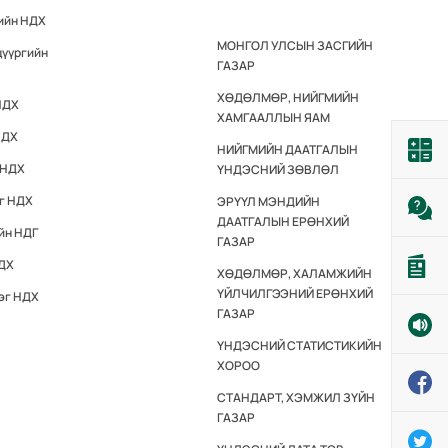
гийн НДХ
МОНГОЛ УЛСЫН ЗАСГИЙН
дүүргийн
ГАЗАР
ХӨДӨЛМӨР, НИЙГМИЙН
НДХ
ХАМГААЛЛЫН ЯАМ
НДХ
НИЙГМИЙН ДААТГАЛЫН
 НДХ
ҮНДЭСНИЙ ЗӨВЛӨЛ
эг НДХ
ЭРҮҮЛ МЭНДИЙН
ДААТГАЛЫН ЕРӨНХИЙ
йн НДГ
ГАЗАР
НДХ
ХӨДӨЛМӨР, ХАЛАМЖИЙН
ҮЙЛЧИЛГЭЭНИЙ ЕРӨНХИЙ
эг НДХ
ГАЗАР
ҮНДЭСНИЙ СТАТИСТИКИЙН
ХОРОО
СТАНДАРТ, ХЭМЖИЛ ЗҮЙН
ГАЗАР