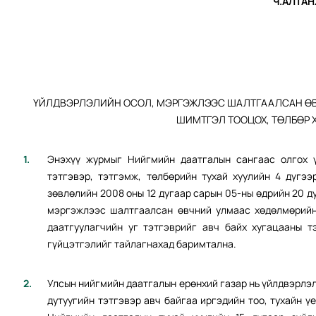
Ч.АЛТАН
ҮЙЛДВЭРЛЭЛИЙН ОСОЛ, МЭРГЭЖЛЭЭС ШАЛТГААЛСАН ӨВ
ШИМТГЭЛ ТООЦОХ, ТӨЛБӨР 
Энэхүү журмыг Нийгмийн даатгалын сангаас олгох 
тэтгэвэр, тэтгэмж, төлбөрийн тухай хуулийн 4 дүгээ
зөвлөлийн 2008 оны 12 дугаар сарын 05-ны өдрийн 20 ду
мэргэжлээс шалтгаалсан өвчний улмаас хөдөлмөрийн 
даатгуулагчийн уг тэтгэврийг авч байх хугацааны т
гүйцэтгэлийг тайлагнахад баримтална.
Улсын нийгмийн даатгалын ерөнхий газар нь үйлдвэрлэ
дутуугийн тэтгэвэр авч байгаа иргэдийн тоо, тухайн 