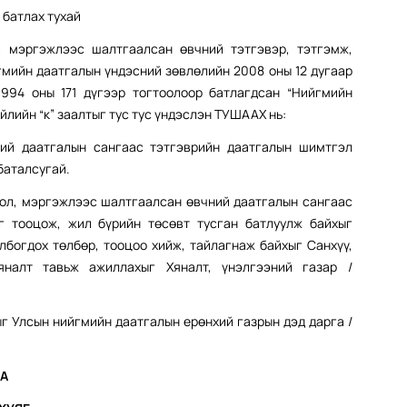
батлах тухай
 мэргэжлээс шалтгаалсан өвчний тэтгэвэр, тэтгэмж,
йгмийн даатгалын үндэсний зөвлөлийн 2008 оны 12 дугаар
1994 оны 171 дүгээр тогтоолоор батлагдсан “Нийгмийн
йлийн “к” заалтыг тус тус үндэслэн ТУШААХ нь:
ний даатгалын сангаас тэтгэврийн даатгалын шимтгэл
баталсугай.
сол, мэргэжлээс шалтгаалсан өвчний даатгалын сангаас
г тооцож, жил бүрийн төсөвт тусган батлуулж байхыг
лбогдох төлбөр, тооцоо хийж, тайлагнаж байхыг Санхүү,
яналт тавьж ажиллахыг Хяналт, үнэлгээний газар /
г Улсын нийгмийн даатгалын ерөнхий газрын дэд дарга /
ГА