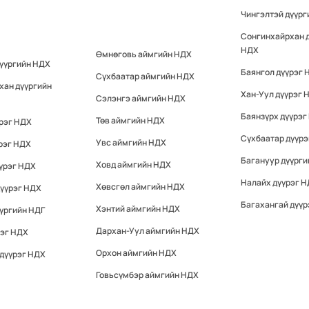
Чингэлтэй дүүр
Сонгинхайрхан 
НДХ
Өмнөговь аймгийн НДХ
дүүргийн НДХ
Баянгол дүүрэг 
Сүхбаатар аймгийн НДХ
хан дүүргийн
Хан-Уул дүүрэг 
Сэлэнгэ аймгийн НДХ
Баянзүрх дүүрэг
Төв аймгийн НДХ
үрэг НДХ
Сүхбаатар дүүр
Увс аймгийн НДХ
рэг НДХ
Багануур дүүрги
Ховд аймгийн НДХ
үрэг НДХ
Налайх дүүрэг 
Хөвсгөл аймгийн НДХ
дүүрэг НДХ
Багахангай дүүр
Хэнтий аймгийн НДХ
үргийн НДГ
Дархан-Уул аймгийн НДХ
рэг НДХ
Орхон аймгийн НДХ
 дүүрэг НДХ
Говьсүмбэр аймгийн НДХ