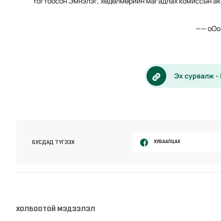
тогтоосон Эмнэлэг, хөдөлмөрийн магадлах комиссын ак
—— оОо
Эх сурвалж -
ХУВААЛЦАХ
БУСДАД ТҮГЭЭХ
ХОЛБООТОЙ МЭДЭЭЛЭЛ