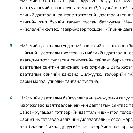
Нийгмийн даатгалын тухай хуулийн 15 дугаар зүйл
даатгуулагчийн төлөх хувь, хэмжээ /7,0 хувь/ зэргий
өвчний даатгалын сангаас тэтгэврийн даатгалын санд
сангийн жил бүрийн төсөвт тусган батлуулна. Мөн
нийслэлийн хэлтэс, газар бүрээр тооцон Нийгмийн даат
Нийгмийн даатгалын үндэсний зөвлөлийн тогтоолоор ба
нийгмийн даатгалын хэлтэс нь нийгмийн даатгалын са
авагчдын тоог тусгасан санхүүгийн тайланг баримтла
даатгалын сангийн данснаас энэ журмын 2 дахь хэсэг
даатгалын сангийн дансанд шилжүүлж, төлбөрийн гү
сарын мэдээ, улирлын тайланд тусгана.
Нийгмийн даатгалын байгууллага нь энэ журмын дагуу т
мэргэжлээс шалтгаалсан өвчний даатгалын сангаас тах
байсан хугацааг тэтгэврийн даатгалын шимтгэл төлсөн
баримт нь тэтгэвэр авагчийн үйлдвэрлэлийн осол, мэр
авч байсан “тахир дутуугийн тэтгэвэр”-ийн дэвтэр, 