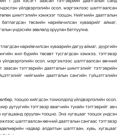
ийн 1 дэх хэсэгт заасан тэтгэврийн даатгалын санд
г үндэслэн үйлдвэрлэлийн осол, мэргэжлээс шалтгаалсан
 төлөх шимтгэлийн хэмжээг тооцон, Нийгмийн даатгалын
 батлагдсан төсвийн нарийвчилсан хуваарийг аймаг,
галын үндэснйи зөвлөлд оруулан батлуулна.
тлагдсан нарийвчилсан хуваарийн дагуу аймаг, дүүргийн
нгийн жил бүрийн төсөвт тусгагдсан хэмжээ, тэтгэвэр
н үйлдвэрлэлийн осол, мэргэжлээс шалтгаалсан өвчний
т заасан тэтгэврийн даатгалын шимтгэлийг тэтгэврийн
йцэтгэлийг нийгмийн даатгалын сангийн гүйцэтгэлийн
өлбөр, тооцоо хийгдсэн тохиолдолд үйлдвэрлэлийн осол,
ир дутуугийн тэтгэвэр авагчийн тухайн тэтгэврийг авч
 хугацаанд оруулан тооцно. Энэ хугацааг тооцох үндсэн
гэжлээс шалтгаалсан өвчний даатгалын сангаас тэтгэвэр
хөдөлмөрийн чадвар алдалтын шалтгаан, хувь, хугацааг