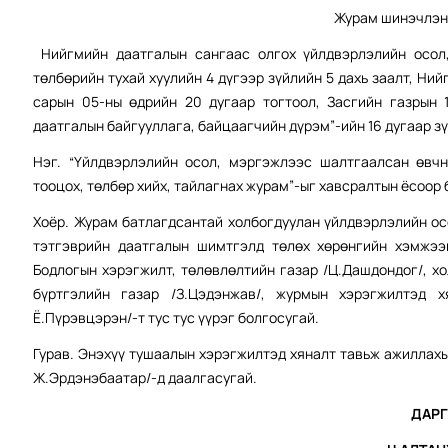
Журам шинэчлэн 
Нийгмийн даатгалын сангаас олгох үйлдвэрлэлийн осол,
төлбөрийн тухай хуулийн 4 дүгээр зүйлийн 5 дахь заалт, Ни
сарын 05-ны өдрийн 20 дугаар тогтоол, Засгийн газрын 
даатгалын байгууллага, байцаагчийн дүрэм”-ийн 16 дугаар зү
Нэг. “Үйлдвэрлэлийн осол, мэргэжлээс шалтгаалсан өвч
тооцох, төлбөр хийх, тайлагнах журам”-ыг хавсралтын ёсоор 
Хоёр. Журам батлагдсантай холбогдуулан үйлдвэрлэлийн о
тэтгэврийн даатгалын шимтгэлд төлөх хөрөнгийн хэмжээ
Бодлогын хэрэгжилт, төлөвлөлтийн газар /Ц.Дашдондог/, хо
бүртгэлийн газар /З.Цэдэнжав/, журмын хэрэгжилтэд х
Ё.Пүрэвцэрэн/-т тус тус үүрэг болгосугай.
Гурав. Энэхүү тушаалын хэрэгжилтэд хяналт тавьж ажиллахы
Ж.Эрдэнэбаатар/-д даалгасугай.
ДАР