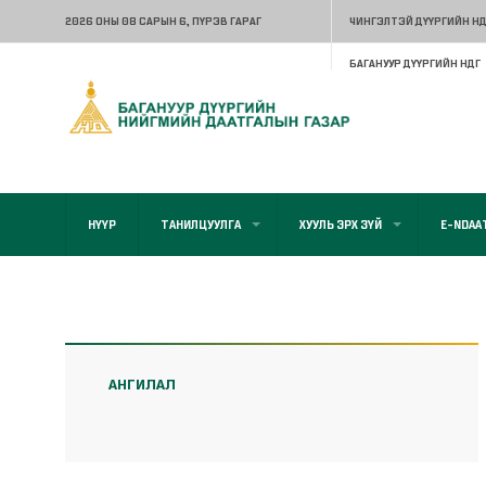
2026 ОНЫ 08 САРЫН 6
, ПҮРЭВ ГАРАГ
ЧИНГЭЛТЭЙ ДҮҮРГИЙН НД
БАГАНУУР ДҮҮРГИЙН НДГ
НҮҮР
ТАНИЛЦУУЛГА
ХУУЛЬ ЭРХ ЗҮЙ
E-NDAA
АНГИЛАЛ