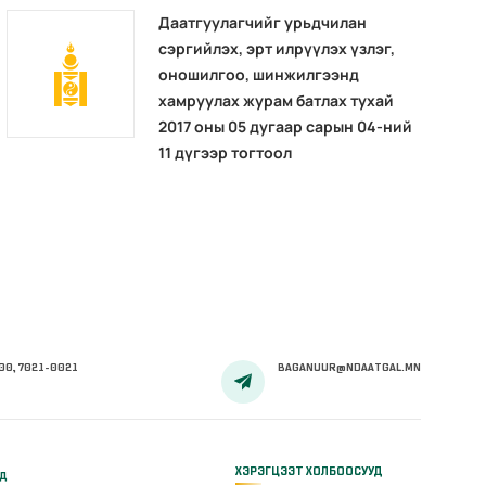
Даатгуулагчийг урьдчилан
сэргийлэх, эрт илрүүлэх үзлэг,
оношилгоо, шинжилгээнд
хамруулах журам батлах тухай
2017 оны 05 дугаар сарын 04-ний
11 дүгээр тогтоол
00, 7021-0021
BAGANUUR@NDAATGAL.MN
ХЭРЭГЦЭЭТ ХОЛБООСУУД
үд