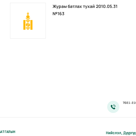
Журам батлах тухай 2010.05.31
№163
7021-21
ААТГАЛЫН
Нийслэл, Дүүргү