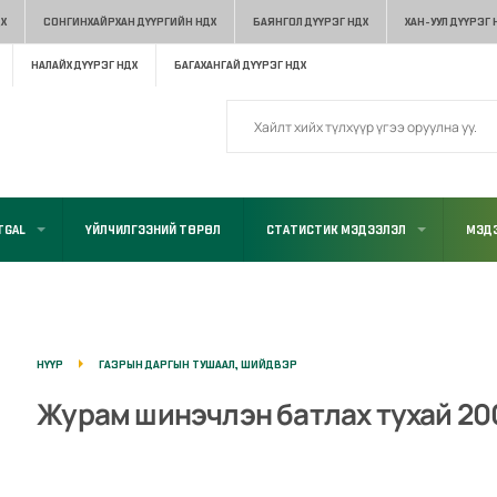
Х
СОНГИНХАЙРХАН ДҮҮРГИЙН НДХ
БАЯНГОЛ ДҮҮРЭГ НДХ
ХАН-УУЛ ДҮҮРЭГ 
НАЛАЙХ ДҮҮРЭГ НДХ
БАГАХАНГАЙ ДҮҮРЭГ НДХ
TGAL
ҮЙЛЧИЛГЭЭНИЙ ТӨРӨЛ
СТАТИСТИК МЭДЭЭЛЭЛ
МЭДЭ
НҮҮР
ГАЗРЫН ДАРГЫН ТУШААЛ, ШИЙДВЭР
Журам шинэчлэн батлах тухай 20