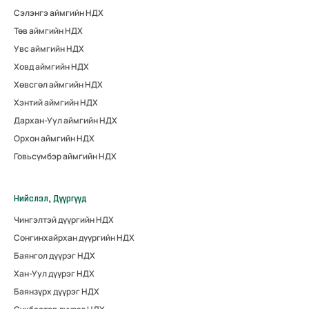
Сэлэнгэ аймгийн НДХ
Төв аймгийн НДХ
Увс аймгийн НДХ
Ховд аймгийн НДХ
Хөвсгөл аймгийн НДХ
Хэнтий аймгийн НДХ
Дархан-Уул аймгийн НДХ
Орхон аймгийн НДХ
Говьсүмбэр аймгийн НДХ
Нийслэл, Дүүргүүд
Чингэлтэй дүүргийн НДХ
Сонгинхайрхан дүүргийн НДХ
Баянгол дүүрэг НДХ
Хан-Уул дүүрэг НДХ
Баянзүрх дүүрэг НДХ