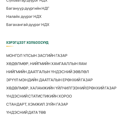
Сүхбаатар дүүрэг НДХ
Багануур дүүргийн НДГ
Налайх дүүрэг НДХ
Багахангай дүүрэг НДХ
ХЭРЭГЦЭЭТ ХОЛБООСУУД
МОНГОЛ УЛСЫН ЗАСГИЙН ГАЗАР
ХӨДӨЛМӨР, НИЙГМИЙН ХАМГААЛЛЫН ЯАМ
НИЙГМИЙН ДААТГАЛЫН ҮНДЭСНИЙ ЗӨВЛӨЛ
ЭРҮҮЛ МЭНДИЙН ДААТГАЛЫН ЕРӨНХИЙ ГАЗАР
ХӨДӨЛМӨР, ХАЛАМЖИЙН ҮЙЛЧИЛГЭЭНИЙ ЕРӨНХИЙ ГАЗАР
ҮНДЭСНИЙ СТАТИСТИКИЙН ХОРОО
СТАНДАРТ, ХЭМЖИЛ ЗҮЙН ГАЗАР
ҮНДЭСНИЙ ДАТА ТӨВ