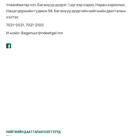
Улаанбаатар хот, Багануур дүүрэг, 1 дүгээр хороо, Наран хороолол,
Нацагдоржийн гудамж 58, Багануур дүүргийн нийгмийн даатгалын
хэлтэс
7021-0021, 7021-2100
И-мэйл: Baganuur@ndaatgal.mn
НИЙГМИЙН ДААТГАЛЫН ХЭЛТСҮҮД