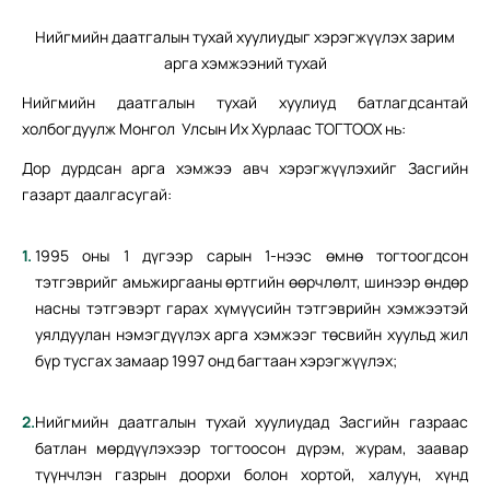
Нийгмийн даатгалын тухай хуулиудыг хэрэгжүүлэх зарим
арга хэмжээний тухай
Нийгмийн даатгалын тухай хуулиуд батлагдсантай
холбогдуулж Монгол Улсын Их Хурлаас ТОГТООХ нь:
Дор дурдсан арга хэмжээ авч хэрэгжүүлэхийг Засгийн
газарт даалгасугай:
1995 оны 1 дүгээр сарын 1-нээс өмнө тогтоогдсон
тэтгэврийг амьжиргааны өртгийн өөрчлөлт, шинээр өндөр
насны тэтгэвэрт гарах хүмүүсийн тэтгэврийн хэмжээтэй
уялдуулан нэмэгдүүлэх арга хэмжээг төсвийн хуульд жил
бүр тусгах замаар 1997 онд багтаан хэрэгжүүлэх;
Нийгмийн даатгалын тухай хуулиудад Засгийн газраас
батлан мөрдүүлэхээр тогтоосон дүрэм, журам, заавар
түүнчлэн газрын доорхи болон хортой, халуун, хүнд