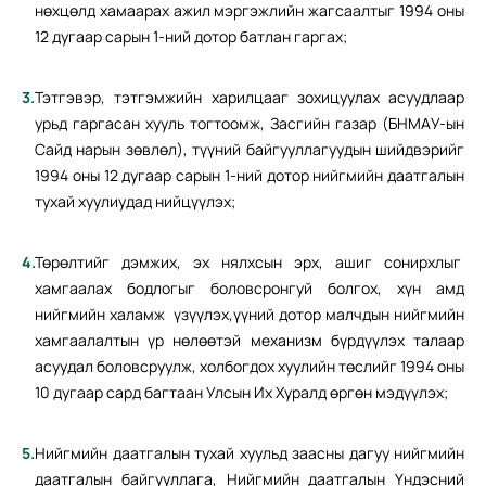
нөхцөлд хамаарах ажил мэргэжлийн жагсаалтыг 1994 оны
12 дугаар сарын 1-ний дотор батлан гаргах;
Тэтгэвэр, тэтгэмжийн харилцааг зохицуулах асуудлаар
урьд гаргасан хууль тогтоомж, Засгийн газар (БНМАУ-ын
Сайд нарын зөвлөл), түүний байгууллагуудын шийдвэрийг
1994 оны 12 дугаар сарын 1-ний дотор нийгмийн даатгалын
тухай хуулиудад нийцүүлэх;
Төрөлтийг дэмжих, эх нялхсын эрх, ашиг сонирхлыг
хамгаалах бодлогыг боловсронгуй болгох, хүн амд
нийгмийн халамж үзүүлэх,үүний дотор малчдын нийгмийн
хамгаалалтын үр нөлөөтэй механизм бүрдүүлэх талаар
асуудал боловсруулж, холбогдох хуулийн төслийг 1994 оны
10 дугаар сард багтаан Улсын Их Хуралд өргөн мэдүүлэх;
Нийгмийн даатгалын тухай хуульд заасны дагуу нийгмийн
даатгалын байгууллага, Нийгмийн даатгалын Үндэсний