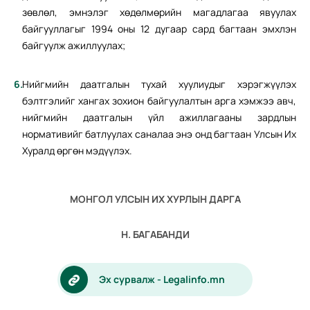
зөвлөл, эмнэлэг хөдөлмөрийн магадлагаа явуулах
байгууллагыг 1994 оны 12 дугаар сард багтаан эмхлэн
байгуулж ажиллуулах;
Нийгмийн даатгалын тухай хуулиудыг хэрэгжүүлэх
бэлтгэлийг хангах зохион байгуулалтын арга хэмжээ авч,
нийгмийн даатгалын үйл ажиллагааны зардлын
нормативийг батлуулах саналаа энэ онд багтаан Улсын Их
Хуралд өргөн мэдүүлэх.
МОНГОЛ УЛСЫН ИХ ХУРЛЫН ДАРГА
Н. БАГАБАНДИ
Эх сурвалж - Legalinfo.mn