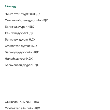
Аймгууд
Чингэлтэй дүүргийн НДХ
Сонгинхайрхан дүүргийн НДХ
Баянгол дүүрэг НДХ
Хан-Уул дүүрэг НДХ
Баянзүрх дүүрэг НДХ
Сүхбаатар дүүрэг НДХ
Багануур дүүргийн НДГ
Налайх дүүрэг НДХ
Багахангай дүүрэг НДХ
Өмнөговь аймгийн НДХ
Сүхбаатар аймгийн НДХ