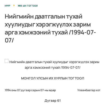
НҮҮР
УИХ-ЫН ТОГТООЛ
Нийгмийн даатгалын тухай
хуулиудыг хэрэгжүүлэх зарим
арга хэмжээний тухай /1994-07-
07/
МОНГОЛ УЛСЫН ИХ ХУРЛЫН ТОГТООЛ
1994 оны 07 дугаар сарын 07-ны өдөр
Улаанбаатар хот
Дугаар 61