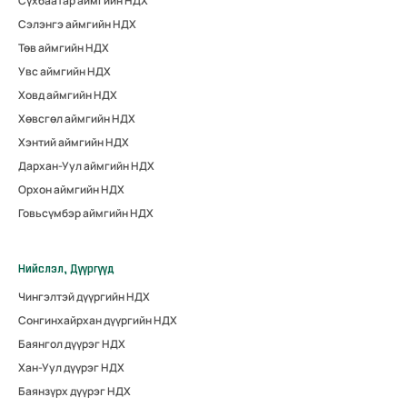
Сүхбаатар аймгийн НДХ
Сэлэнгэ аймгийн НДХ
Төв аймгийн НДХ
Увс аймгийн НДХ
Ховд аймгийн НДХ
Хөвсгөл аймгийн НДХ
Хэнтий аймгийн НДХ
Дархан-Уул аймгийн НДХ
Орхон аймгийн НДХ
Говьсүмбэр аймгийн НДХ
Нийслэл, Дүүргүүд
Чингэлтэй дүүргийн НДХ
Сонгинхайрхан дүүргийн НДХ
Баянгол дүүрэг НДХ
Хан-Уул дүүрэг НДХ
Баянзүрх дүүрэг НДХ