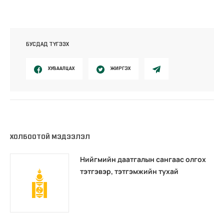
БУСДАД ТҮГЭЭХ
ХУВААЛЦАХ
ЖИРГЭХ
ХОЛБООТОЙ МЭДЭЭЛЭЛ
Нийгмийн даатгалын сангаас олгох
тэтгэвэр, тэтгэмжийн тухай