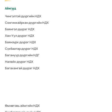
Аймгууд
Чингэлтэй дүүргийн НДХ
Сонгинхайрхан дүүргийн НДХ
Баянгол дүүрэг НДХ
Хан-Уул дүүрэг НДХ
Баянзүрх дүүрэг НДХ
Сүхбаатар дүүрэг НДХ
Багануур дүүргийн НДГ
Налайх дүүрэг НДХ
Багахангай дүүрэг НДХ
Өмнөговь аймгийн НДХ