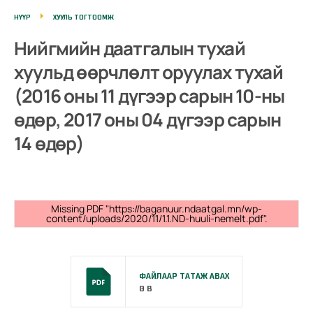
НҮҮР
ХУУЛЬ ТОГТООМЖ
Нийгмийн даатгалын тухай
хуульд өөрчлөлт оруулах тухай
(2016 оны 11 дүгээр сарын 10-ны
өдөр, 2017 оны 04 дүгээр сарын
14 өдөр)
Missing PDF "https://baganuur.ndaatgal.mn/wp-
content/uploads/2020/11/1.1.ND-huuli-nemelt.pdf".
ФАЙЛААР ТАТАЖ АВАХ
0 B