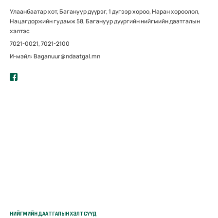
Улаанбаатар хот, Багануур дүүрэг, 1 дүгээр хороо, Наран хороолол,
Нацагдоржийн гудамж 58, Багануур дүүргийн нийгмийн даатгалын
хэлтэс
7021-0021, 7021-2100
И-мэйл: Baganuur@ndaatgal.mn
НИЙГМИЙН ДААТГАЛЫН ХЭЛТСҮҮД