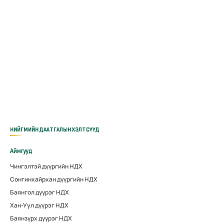
НИЙГМИЙН ДААТГАЛЫН ХЭЛТСҮҮД
Аймгууд
Чингэлтэй дүүргийн НДХ
Сонгинхайрхан дүүргийн НДХ
Баянгол дүүрэг НДХ
Хан-Уул дүүрэг НДХ
Баянзүрх дүүрэг НДХ