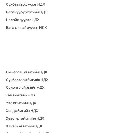
Сүхбаатар дүүрэг НДХ
Багануур дүүргийн НДГ
Налайх дүүрэг НДХ
Багахангай дүүрэг НДХ
Өмнөговь аймгийн НДХ
Сүхбаатар аймгийн НДХ
Сэлэнгэ аймгийн НДХ
Төв аймгийн НДХ
Увс аймгийн НДХ
Ховд аймгийн НДХ
Хөвсгөл аймгийн НДХ
Хэнтий аймгийн НДХ