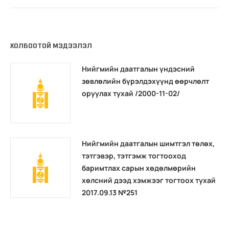
ХОЛБООТОЙ МЭДЭЭЛЭЛ
Нийгмийн даатгалын үндэсний
зөвлөлийн бүрэлдэхүүнд өөрчлөлт
оруулах тухай /2000-11-02/
Нийгмийн даатгалын шимтгэл төлөх,
тэтгэвэр, тэтгэмж тогтооход
баримтлах сарын хөдөлмөрийн
хөлсний дээд хэмжээг тогтоох тухай
2017.09.13 №251