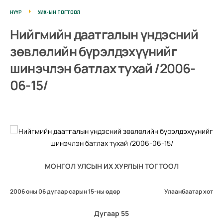
НҮҮР
УИХ-ЫН ТОГТООЛ
Нийгмийн даатгалын үндэсний
зөвлөлийн бүрэлдэхүүнийг
шинэчлэн батлах тухай /2006-
06-15/
МОНГОЛ УЛСЫН ИХ ХУРЛЫН ТОГТООЛ
2006 оны 06 дугаар сарын 15-ны өдөр
Улаанбаатар хот
Дугаар 55