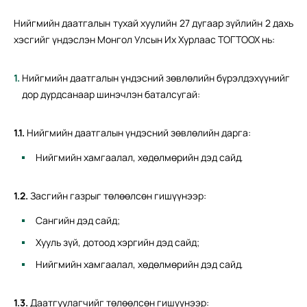
Нийгмийн даатгалын тухай хуулийн 27 дугаар зүйлийн 2 дахь
хэсгийг үндэслэн Монгол Улсын Их Хурлаас ТОГТООХ нь:
Нийгмийн даатгалын үндэсний зөвлөлийн бүрэлдэхүүнийг
дор дурдсанаар шинэчлэн баталсугай:
1.1.
Нийгмийн даатгалын үндэсний зөвлөлийн дарга:
Нийгмийн хамгаалал, хөдөлмөрийн дэд сайд.
1.2.
Засгийн газрыг төлөөлсөн гишүүнээр:
Сангийн дэд сайд;
Хууль зүй, дотоод хэргийн дэд сайд;
Нийгмийн хамгаалал, хөдөлмөрийн дэд сайд.
1.3.
Даатгуулагчийг төлөөлсөн гишүүнээр: