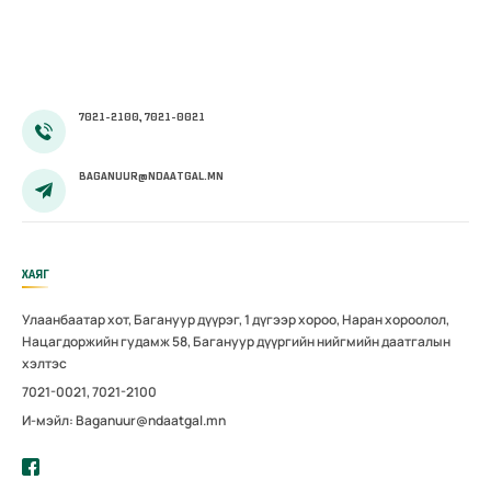
7021-2100, 7021-0021
BAGANUUR@NDAATGAL.MN
ХАЯГ
Улаанбаатар хот, Багануур дүүрэг, 1 дүгээр хороо, Наран хороолол,
Нацагдоржийн гудамж 58, Багануур дүүргийн нийгмийн даатгалын
хэлтэс
7021-0021, 7021-2100
И-мэйл: Baganuur@ndaatgal.mn