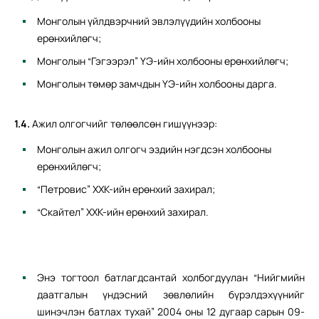
Монголын үйлдвэрчний эвлэлүүдийн холбооны
ерөнхийлөгч;
Монголын “Гэгээрэл” ҮЭ-ийн холбооны ерөнхийлөгч;
Монголын төмөр замчдын ҮЭ-ийн холбооны дарга.
1.4.
Ажил олгогчийг төлөөлсөн гишүүнээр:
Монголын ажил олгогч эздийн нэгдсэн холбооны
ерөнхийлөгч;
“Петровис” ХХК-ийн ерөнхий захирал;
“Скайтел” ХХК-ийн ерөнхий захирал.
Энэ тогтоол батлагдсантай холбогдуулан “Нийгмийн
даатгалын үндэсний зөвлөлийн бүрэлдэхүүнийг
шинэчлэн батлах тухай” 2004 оны 12 дугаар сарын 09-