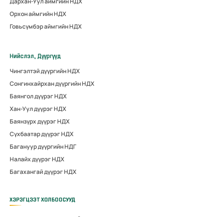
Дархан-Уул аймгийн НДХ
Орхон аймгийн НДХ
Говьсүмбэр аймгийн НДХ
Нийслэл, Дүүргүүд
Чингэлтэй дүүргийн НДХ
Сонгинхайрхан дүүргийн НДХ
Баянгол дүүрэг НДХ
Хан-Уул дүүрэг НДХ
Баянзүрх дүүрэг НДХ
Сүхбаатар дүүрэг НДХ
Багануур дүүргийн НДГ
Налайх дүүрэг НДХ
Багахангай дүүрэг НДХ
ХЭРЭГЦЭЭТ ХОЛБООСУУД