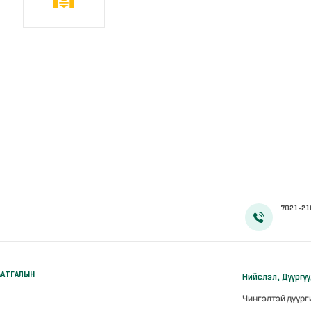
7021-21
ААТГАЛЫН
Нийслэл, Дүүргү
Чингэлтэй дүүр