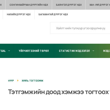
Х
СОНГИНХАЙРХАН ДҮҮРГИЙН НДХ
БАЯНГОЛ ДҮҮРЭГ НДХ
ХАН-УУЛ ДҮҮРЭГ 
НАЛАЙХ ДҮҮРЭГ НДХ
БАГАХАНГАЙ ДҮҮРЭГ НДХ
TGAL
ҮЙЛЧИЛГЭЭНИЙ ТӨРӨЛ
СТАТИСТИК МЭДЭЭЛЭЛ
МЭДЭ
НҮҮР
ХУУЛЬ ТОГТООМЖ
Тэтгэмжийн доод хэмжээ тогтоох