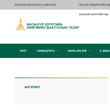
2026 ОНЫ 08 САРЫН 9
, НЯМ ГАРАГ
ЧИНГЭЛТЭЙ ДҮҮРГИЙН НД
БАГАНУУР ДҮҮРГИЙН НДГ
НҮҮР
ТАНИЛЦУУЛГА
ХУУЛЬ ЭРХ ЗҮЙ
E-NDAA
АНГИЛАЛ