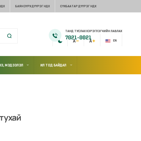
НДХ
БАЯНЗҮРХ ДҮҮРЭГ НДХ
СҮХБААТАР ДҮҮРЭГ НДХ
ТАНД ТУСЛАХ ХЭРЭГЛЭГЧИЙН ЛАВЛАХ
7021-0021
EN
Э, МЭДЭЭЛЭЛ
ИЛ ТОД БАЙДАЛ
 тухай