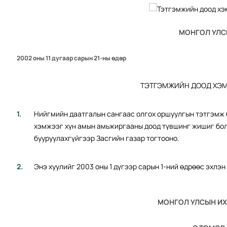
МОНГОЛ УЛС
2002 оны 11 дугаар сарын 21-ны өдөр
ТЭТГЭМЖИЙН ДООД ХЭМ
Нийгмийн даатгалын сангаас олгох оршуулгын тэтгэмж
хэмжээг хүн амын амьжиргааны доод түвшинг жишиг бол
бууруулахгүйгээр Засгийн газар тогтооно.
Энэ хуулийг 2003 оны 1 дүгээр сарын 1-ний өдрөөс эхлэ
МОНГОЛ УЛСЫН ИХ