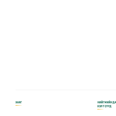
ХАЯГ
НИЙГМИЙН Д
ХЭЛТСҮҮД