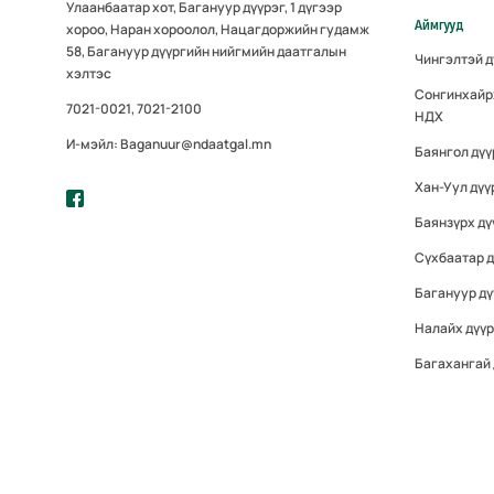
Улаанбаатар хот, Багануур дүүрэг, 1 дүгээр
Аймгууд
хороо, Наран хороолол, Нацагдоржийн гудамж
58, Багануур дүүргийн нийгмийн даатгалын
Чингэлтэй 
хэлтэс
Сонгинхайр
7021-0021, 7021-2100
НДХ
И-мэйл: Baganuur@ndaatgal.mn
Баянгол дү
Хан-Уул дүү
Баянзүрх дү
Сүхбаатар 
Багануур дү
Налайх дүү
Багахангай