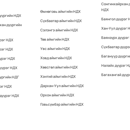
Сонгинхайрхан 
НДХ
Өмнөговь аймгийн НДХ
дүүргийн НДХ
Баянгол дүүрэг 
Сүхбаатар аймгийн НДХ
хан дүүргийн
Хан-Уул дүүрэг 
Сэлэнгэ аймгийн НДХ
Баянзүрх дүүрэг
Төв аймгийн НДХ
үрэг НДХ
Сүхбаатар дүүр
Увс аймгийн НДХ
рэг НДХ
Багануур дүүрги
Ховд аймгийн НДХ
үрэг НДХ
Налайх дүүрэг 
Хөвсгөл аймгийн НДХ
дүүрэг НДХ
Багахангай дүүр
Хэнтий аймгийн НДХ
үргийн НДГ
Дархан-Уул аймгийн НДХ
рэг НДХ
Орхон аймгийн НДХ
 дүүрэг НДХ
Говьсүмбэр аймгийн НДХ