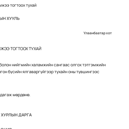
ЫН ХУУЛЬ
Улаанбаатар хот
ЖЭЭ ТОГТООХ ТУХАЙ
 болон нийгмийн халамжийн сангаас олгох тэтгэмжийн
гон бүсийн ялгаваргүйгээр тухайн оны түвшингээс
н дагаж мөрдөнө.
 ХУРЛЫН ДАРГА