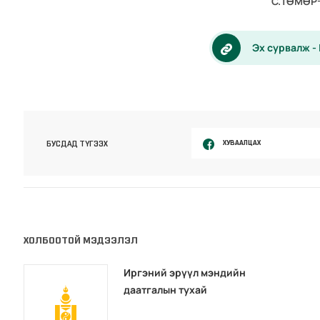
С.ТӨМӨР
Эх сурвалж -
ХУВААЛЦАХ
БУСДАД ТҮГЭЭХ
ХОЛБООТОЙ МЭДЭЭЛЭЛ
Иргэний эрүүл мэндийн
даатгалын тухай