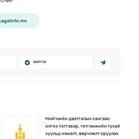
-ОЧИР
 Legalinfo.mn
ЖИРГЭХ
Нийгмийн даатгалын сангаас
олгох тэтгэвэр, тэтгэмжийн тухай
хуульд нэмэлт, өөрчлөлт оруулах