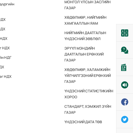
МОНГОЛ УЛСЫН ЗАСГИЙН
дүүргийн
ГАЗАР
ХӨДӨЛМӨР, НИЙГМИЙН
НДХ
ХАМГААЛЛЫН ЯАМ
НДХ
НИЙГМИЙН ДААТГАЛЫН
 НДХ
ҮНДЭСНИЙ ЗӨВЛӨЛ
эг НДХ
ЭРҮҮЛ МЭНДИЙН
ДААТГАЛЫН ЕРӨНХИЙ
йн НДГ
ГАЗАР
НДХ
ХӨДӨЛМӨР, ХАЛАМЖИЙН
ҮЙЛЧИЛГЭЭНИЙ ЕРӨНХИЙ
эг НДХ
ГАЗАР
ҮНДЭСНИЙ СТАТИСТИКИЙН
ХОРОО
СТАНДАРТ, ХЭМЖИЛ ЗҮЙН
ГАЗАР
ҮНДЭСНИЙ ДАТА ТӨВ