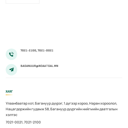
7021-2100, 7021-0021
BAGANUUR@NDAATGAL.MN
ХАЯГ
Улаанбаатар хот, Багануур дүүрэг, 1 дүгээр хороо, Наран хороолол,
Нацагдоржийн гудамж 58, Багануур дүүргийн нийгмийн даатгалын
хэлтэс
7021-0021, 7021-2100