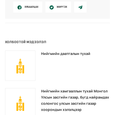
ХУВААЛЦАХ
ЖИРГЭХ
ХОЛБООТОЙ МЭДЭЭЛЭЛ
Нийгмийн даатгалын тухай
Нийгмийн хамгааллын тухай Монгол
Улсын засгийн газар, бүгд найрамдах
солонгос улсын засгийн газар
хоорондын хэлэлцээр