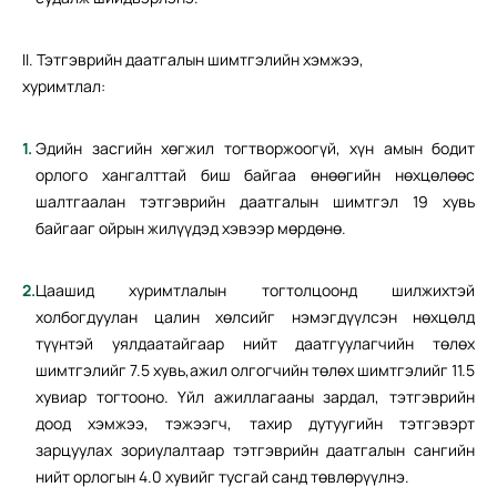
II. Тэтгэврийн даатгалын шимтгэлийн хэмжээ,
хуримтлал:
Эдийн засгийн хөгжил тогтворжоогүй, хүн амын бодит
орлого хангалттай биш байгаа өнөөгийн нөхцөлөөс
шалтгаалан тэтгэврийн даатгалын шимтгэл 19 хувь
байгааг ойрын жилүүдэд хэвээр мөрдөнө.
Цаашид хуримтлалын тогтолцоонд шилжихтэй
холбогдуулан цалин хөлсийг нэмэгдүүлсэн нөхцөлд
түүнтэй уялдаатайгаар нийт даатгуулагчийн төлөх
шимтгэлийг 7.5 хувь,ажил олгогчийн төлөх шимтгэлийг 11.5
хувиар тогтооно. Үйл ажиллагааны зардал, тэтгэврийн
доод хэмжээ, тэжээгч, тахир дутуугийн тэтгэвэрт
зарцуулах зориулалтаар тэтгэврийн даатгалын сангийн
нийт орлогын 4.0 хувийг тусгай санд төвлөрүүлнэ.