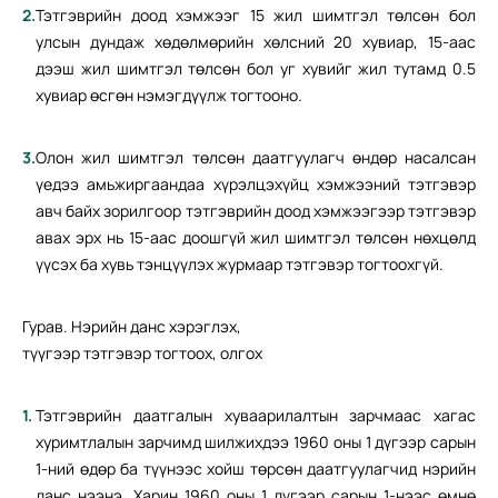
Тэтгэврийн доод хэмжээг 15 жил шимтгэл төлсөн бол
улсын дундаж хөдөлмөрийн хөлсний 20 хувиар, 15-аас
дээш жил шимтгэл төлсөн бол уг хувийг жил тутамд 0.5
хувиар өсгөн нэмэгдүүлж тогтооно.
Олон жил шимтгэл төлсөн даатгуулагч өндөр насалсан
үедээ амьжиргаандаа хүрэлцэхүйц хэмжээний тэтгэвэр
авч байх зорилгоор тэтгэврийн доод хэмжээгээр тэтгэвэр
авах эрх нь 15-аас доошгүй жил шимтгэл төлсөн нөхцөлд
үүсэх ба хувь тэнцүүлэх журмаар тэтгэвэр тогтоохгүй.
Гурав. Нэрийн данс хэрэглэх,
түүгээр тэтгэвэр тогтоох, олгох
Тэтгэврийн даатгалын хуваарилалтын зарчмаас хагас
хуримтлалын зарчимд шилжихдээ 1960 оны 1 дүгээр сарын
1-ний өдөр ба түүнээс хойш төрсөн даатгуулагчид нэрийн
данс нээнэ. Харин 1960 оны 1 дүгээр сарын 1-нээс өмнө