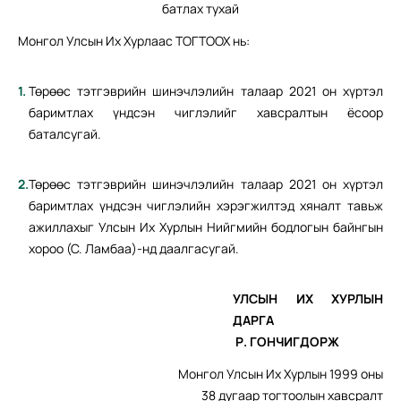
батлах тухай
Монгол Улсын Их Хурлаас ТОГТООХ нь:
Төрөөс тэтгэврийн шинэчлэлийн талаар 2021 он хүртэл
баримтлах үндсэн чиглэлийг хавсралтын ёсоор
баталсугай.
Төрөөс тэтгэврийн шинэчлэлийн талаар 2021 он хүртэл
баримтлах үндсэн чиглэлийн хэрэгжилтэд хяналт тавьж
ажиллахыг Улсын Их Хурлын Нийгмийн бодлогын байнгын
хороо (С. Ламбаа)-нд даалгасугай.
УЛСЫН ИХ ХУРЛЫН
ДАРГА
Р. ГОНЧИГДОРЖ
Монгол Улсын Их Хурлын 1999 оны
38 дугаар тогтоолын хавсралт