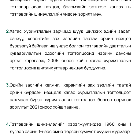
тэтгэвэр авах нөхцөл, боломжийг эртнээс хангах нь
тэтгэврийн шинэчлэлийн үндсэн зорилт мөн.
Хагас хуримтлалын зарчимд шууд шилжих эдийн засаг,
санхүү, хөрөнгийн зах зээлийн таатай орчин нөхцөл
бүрдээгүй байгааг иш үндэс болгон тэтгэврийн даатгалын
хуваарилалтын одоогийн тогтолцоонд нэрийн дансны
аргыг хэрэглэж, 2005 оноос хойш хагас хуримтлалын
тогтолцоонд шилжих угтвар нөхцөл бүрдүүлнэ.
Эдийн засгийн хөгжил, хөрөнгийн зах зээлийн таатай
орчин бүрдсэн нөхцөлд хагас хуримтлалын тогтолцоог
аажмаар бүрэн хуримтлалын тогтолцоо болгон өөрчлөх
зорилтыг 2021 оноос хойш тавина.
Тэтгэврийн шинэчлэлийг хэрэгжүүлэхдээ 1960 оны 1
дүгээр сарын 1-нээс өмнө төрсөн хүмүүст хуучин журмаар,