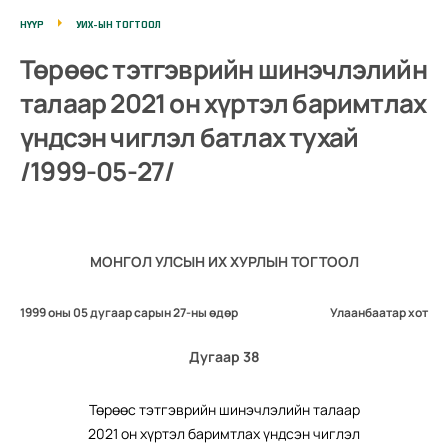
НҮҮР
УИХ-ЫН ТОГТООЛ
Төрөөс тэтгэврийн шинэчлэлийн
талаар 2021 он хүртэл баримтлах
үндсэн чиглэл батлах тухай
/1999-05-27/
МОНГОЛ УЛСЫН ИХ ХУРЛЫН ТОГТООЛ
1999 оны 05 дугаар сарын 27-ны өдөр
Улаанбаатар хот
Дугаар 38
Төрөөс тэтгэврийн шинэчлэлийн талаар
2021 он хүртэл баримтлах үндсэн чиглэл