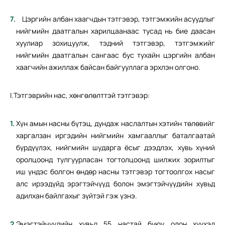
Цэргийн албан хаагчдын тэтгэвэр, тэтгэмжийн асуудлыг
нийгмийн даатгалын харилцаанаас тусад нь бие даасан
хуулиар зохицуулж, тэдний тэтгэвэр, тэтгэмжийг
нийгмийн даатгалын сангаас бус тухайн цэргийн албан
хаагчийн ажиллаж байсан байгууллага эрхлэн олгоно.
I.Тэтгэврийн нас, хөнгөлөлттэй тэтгэвэр:
Хүн амын насны бүтэц, дундаж наслалтын хэтийн төлөвийг
харгалзан иргэдийн нийгмийн хамгааллыг баталгаатай
бүрдүүлэх, нийгмийн шударга ёсыг дээдлэх, хувь хүний
оролцоонд тулгуурласан тогтолцоонд шилжих зорилтыг
иш үндэс болгон өндөр насны тэтгэвэр тогтоолгох насыг
алс ирээдүйд эрэгтэйчүүд болон эмэгтэйчүүдийн хувьд
адилхан байлгахыг зүйтэй гэж үзнэ.
Эмэгтэйчүүдийн хувьд 55 настай буюу олон хүүхэд