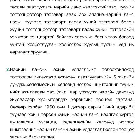
төрсөн даатгуулагч нэрийн данс нээлгэхгүйгээр хуучин
тогтолцоогоор тэтгэвэр авах эрх эдэлнэ.Нэрийн данс
нээж, түүгээр тэтгэвэрт гарах хүний тэтгэвэр болон
хуучин тогтолцоогоор тэтгэвэрт гарах хүний тэтгэврийн
хэмжээг тэнцвэртэй байлгах зарчмыг баримтлах бөгөөд
үүнтэй холбогдуулан холбогдох хуульд тухайн үед нь
өөрчлөлт оруулна.
Нэрийн дансны эхний үлдэгдлийг тодорхойлоход
тогтоосон индексээр өсгөсөн даатгуулагчийн 5 жилийн
дундаж хөдөлмөрийн хөлсөнд ногдох шимтгэлийг түүний
нийт ажилласан сар (жил)-аар үржүүлж нэрийн дансанд
хйисвэрээр хуримтлагдах хөрөнгийг тооцож гаргана.
Өөрөөр хэлбэл 1960 оны 1 дүгээр сарын 1-ний өдөр ба
түүнээс хойш төрсөн хүний нэрийн данс нээлгэх хүртэл
ажилласан хугацаа, хөдөлмөрийн хөлсөнд ногдох
шимтгэлийг нэрийн дансны эхний үлдэгдэл болгон тооцох
зарчмыг баримтална.