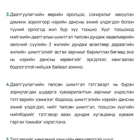
Даатгуулагчийн өөрийн оролцоо, сонирхлыг хөхүүлэн
дэмжих зорилгоор нэрийн дансны эхний үлдэгдэл болон
түүний орлогод жил бүр хүү тооцно. Хүүг тооцоход
нийгмийн даатгалын шимтгэл төлсөн дундаж хөдөлмөрийн
хөлсний сүүлийн 3 жилийн дундаж өсөлтөөр дараагийн
жилийн шимтгэлийг өсгөх зарчмыг баримтлах бөгөөд энэ
нь нэрийн дансны хөрөнгийг эрсдлээс хамгаалах
бодлоготой нийцэж байвал зохино.
Даатгуулагчийн төлсөн шимтгэл тэтгэвэрт нь бүрэн
зориулагдах шударга хуваарилалтын зарчмыг үндэслэн
тэтгэврийн хэмжээг бодоход шимтгэлийн нэрийн дансны
эхний үлдэгдэл, нийт төлсөн шимтгэл, тооцсон хүүгийн
нийлбэрийг тэтгэвэр авах дундаж хугацаанд хувааж
гаргах томъёог хэрэглэнэ.
Тэтгэврийг мөнгөний ханшийн өөрчлөлттэй шууд