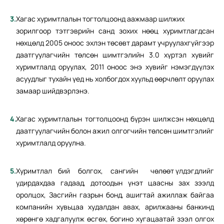
Хагас хуримтлалын тогтолцоонд аажмаар шилжих
зорилгоор тэтгэврийн санд зохих нөөц хуримтлагдсан
нөхцөлд 2005 оноос эхлэн төсөвт дарамт учруулахгүйгээр
даатгуулагчийн төлсөн шимтгэлийн 3.0 хүртэл хувийг
хуримтлалд оруулах, 2011 оноос энэ хувийг нэмэгдүүлэх
асуудлыг тухайн үед нь холбогдох хуульд өөрчлөлт оруулах
замаар шийдвэрлэнэ.
Хагас хуримтлалын тогтолцоонд бүрэн шилжсэн нөхцөлд
даатгуулагчийн болон ажил олгогчийн төлсөн шимтгэлийг
хуримтлалд оруулна.
Хуримтлал бий болгох, сангийн чөлөөт үлдэгдлийг
удирдахдаа гадаад, дотоодын үнэт цаасны зах зээлд
оролцох, Засгийн газрын бонд, ашигтай ажиллаж байгаа
компанийн хувьцаа худалдан авах, арилжааны банкинд
хөрөнгө хадгалуулж өсгөх, богино хугацаатай зээл олгох