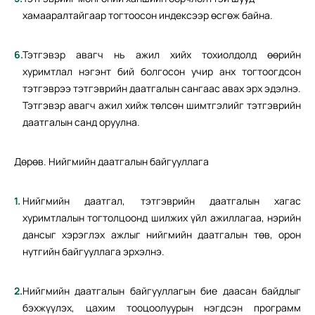
хамааралтайгаар тогтоосон индексээр өсгөж байна.
Тэтгэвэр авагч нь ажил хийх тохиолдолд өөрийн
хуримтлал нэгэнт бий болгосон учир анх тогтоогдсон
тэтгэврээ тэтгэврийн даатгалын сангаас авах эрх эдэлнэ.
Тэтгэвэр авагч ажил хийж төлсөн шимтгэлийг тэтгэврийн
даатгалын санд оруулна.
Дөрөв. Нийгмийн даатгалын байгууллага
Нийгмийн даатгал, тэтгэврийн даатгалын хагас
хуримтлалын тогтолцоонд шилжих үйл ажиллагаа, нэрийн
дансыг хэрэглэх ажлыг нийгмийн даатгалын төв, орон
нутгийн байгууллага эрхэлнэ.
Нийгмийн даатгалын байгууллагын бие даасан байдлыг
бэхжүүлэх, цахим тооцоолуурын нэгдсэн программ