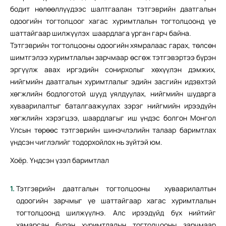
бодит нөлөөллүүдээс шалтгаалан тэтгэврийн даатгалын
одоогийн тогтолцоог хагас хуримтлалын тогтолцоонд үе
шаттайгаар шилжүүлэх шаардлага урган гарч байна.
Тэтгэврийн тогтолцооны одоогийн хямралаас гарах, төлсөн
шимтгэлээ хуримтлалын зарчмаар өсгөж тэтгэвэртээ бүрэн
эргүүлж авах иргэдийн сонирхолыг хөхүүлэн дэмжих,
нийгмийн даатгалын хуримтлалыг эдийн засгийн идэвхтэй
хөгжлийн бодлоготой шууд уялдуулах, нийгмийн шударга
хуваарилалтыг баталгаажуулах зэрэг нийгмийн ирээдүйн
хөгжлийн хэрэгцээ, шаардлагыг иш үндэс болгон Монгол
Улсын төрөөс тэтгэврийн шинэчлэлийн талаар баримтлах
үндсэн чиглэлийг тодорхойлох нь зүйтэй юм.
Хоёр. Үндсэн үзэл баримтлал
Тэтгэврийн даатгалын тогтолцооны хуваарилалтын
одоогийн зарчмыг үе шаттайгаар хагас хуримтлалын
тогтолцоонд шилжүүлнэ. Алс ирээдүйд бүх нийтийг
хамарсан бүрэн хуримтлалын тогтолцооны зарчмаар