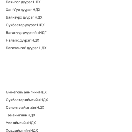
Баянгол дүүрэг НДХ
Хан-Уул дүүрэг НДХ
Баянзүрх дүүрэг НДХ
Сүхбаатар дүүрэг НДХ
Багануур дүүргийн НДГ
Налайх дүүрэг НДХ
Багахангай дүүрэг НДХ
Өмнөговь аймгийн НДХ
Сүхбаатар аймгийн НДХ
Сэлэнгэ аймгийн НДХ
Төв аймгийн НДХ
Увс аймгийн НДХ
Ховд аймгийн НДХ