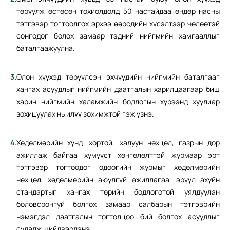
төрүүлж өсгөсөн тохиолдолд 50 настайдаа өндөр насны
тэтгэвэр тогтоолгох эрхээ өөрсдийн хүсэлтээр чөлөөтэй
сонгодог болох замаар тэдний нийгмийн хамгааллыг
баталгаажуулна.
Олон хүүхэд төрүүлсэн эхчүүдийн нийгмийн баталгааг
хангах асуудлыг нийгмийн даатгалын харилцаагаар биш
харин нийгмийн халамжийн бодлогын хүрээнд хуулиар
зохицуулах нь илүү зохимжтой гэж үзнэ.
Хөдөлмөрийн хүнд, хортой, халуун нөхцөл, газрын дор
ажиллаж байгаа хүмүүст хөнгөлөлттэй журмаар эрт
тэтгэвэр тогтоодог одоогийн журмыг хөдөлмөрийн
нөхцөл, хөдөлмөрийн аюулгүй ажиллагаа, эрүүл ахуйн
стандартыг хангах төрийн бодлоготой уялдуулан
боловсронгуй болгох замаар салбарын тэтгэврийн
нэмэгдэл даатгалын тогтолцоо бий болгох асуудлыг
судалж шийдвэрлэнэ.