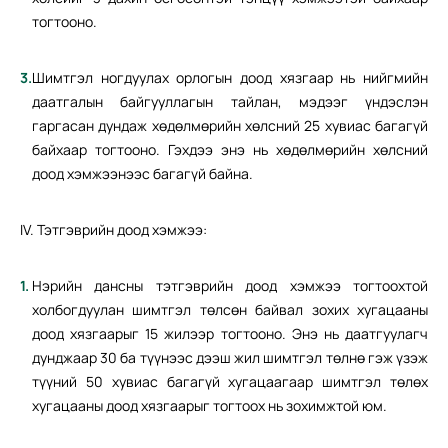
тогтооно.
Шимтгэл ногдуулах орлогын доод хязгаар нь нийгмийн
даатгалын байгууллагын тайлан, мэдээг үндэслэн
гаргасан дундаж хөдөлмөрийн хөлсний 25 хувиас багагүй
байхаар тогтооно. Гэхдээ энэ нь хөдөлмөрийн хөлсний
доод хэмжээнээс багагүй байна.
IV. Тэтгэврийн доод хэмжээ:
Нэрийн дансны тэтгэврийн доод хэмжээ тогтоохтой
холбогдуулан шимтгэл төлсөн байвал зохих хугацааны
доод хязгаарыг 15 жилээр тогтооно. Энэ нь даатгуулагч
дунджаар 30 ба түүнээс дээш жил шимтгэл төлнө гэж үзэж
түүний 50 хувиас багагүй хугацаагаар шимтгэл төлөх
хугацааны доод хязгаарыг тогтоох нь зохимжтой юм.