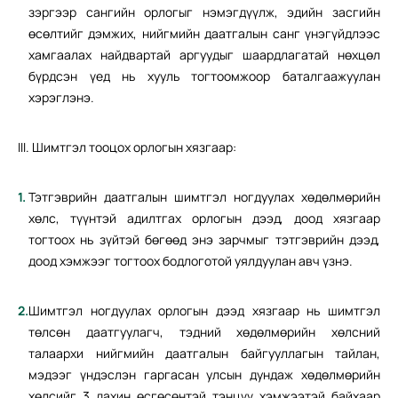
зэргээр сангийн орлогыг нэмэгдүүлж, эдийн засгийн
өсөлтийг дэмжих, нийгмийн даатгалын санг үнэгүйдлээс
хамгаалах найдвартай аргуудыг шаардлагатай нөхцөл
бүрдсэн үед нь хууль тогтоомжоор баталгаажуулан
хэрэглэнэ.
III. Шимтгэл тооцох орлогын хязгаар:
Тэтгэврийн даатгалын шимтгэл ногдуулах хөдөлмөрийн
хөлс, түүнтэй адилтгах орлогын дээд, доод хязгаар
тогтоох нь зүйтэй бөгөөд энэ зарчмыг тэтгэврийн дээд,
доод хэмжээг тогтоох бодлоготой уялдуулан авч үзнэ.
Шимтгэл ногдуулах орлогын дээд хязгаар нь шимтгэл
төлсөн даатгуулагч, тэдний хөдөлмөрийн хөлсний
талаархи нийгмийн даатгалын байгууллагын тайлан,
мэдээг үндэслэн гаргасан улсын дундаж хөдөлмөрийн
хөлсийг 3 дахин өсгөсөнтэй тэнцүү хэмжээтэй байхаар