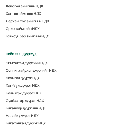
Хөвсгөл аймгийн НДХ
Хэнтий аймгийн НДХ
Дархан-Уул аймгийн НДХ
Орхон аймгийн НДХ
Говьсүмбэр аймгийн НДХ
Нийслэл, Дүүргүүд
Чингэлтэй дүүргийн НДХ
Сонгинхайрхан дүүргийн НДХ
Баянгол дүүрэг НДХ
Хан-Уул дүүрэг НДХ
Баянзүрх дүүрэг НДХ
Сүхбаатар дүүрэг НДХ
Багануур дүүргийн НДГ
Налайх дүүрэг НДХ
Багахангай дүүрэг НДХ