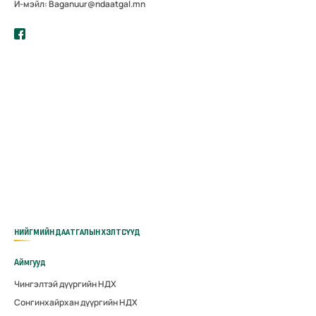
И-мэйл: Baganuur@ndaatgal.mn
НИЙГМИЙН ДААТГАЛЫН ХЭЛТСҮҮД
Аймгууд
Чингэлтэй дүүргийн НДХ
Сонгинхайрхан дүүргийн НДХ