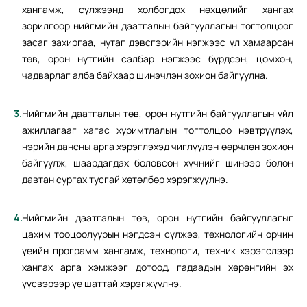
хангамж, сүлжээнд холбогдох нөхцөлийг хангах
зорилгоор нийгмийн даатгалын байгууллагын тогтолцоог
засаг захиргаа, нутаг дэвсгэрийн нэгжээс үл хамаарсан
төв, орон нутгийн салбар нэгжээс бүрдсэн, цомхон,
чадварлаг алба байхаар шинэчлэн зохион байгуулна.
Нийгмийн даатгалын төв, орон нутгийн байгууллагын үйл
ажиллагааг хагас хуримтлалын тогтолцоо нэвтрүүлэх,
нэрийн дансны арга хэрэглэхэд чиглүүлэн өөрчлөн зохион
байгуулж, шаардагдах боловсон хүчнийг шинээр болон
давтан сургах тусгай хөтөлбөр хэрэгжүүлнэ.
Нийгмийн даатгалын төв, орон нутгийн байгууллагыг
цахим тооцоолуурын нэгдсэн сүлжээ, технологийн орчин
үеийн программ хангамж, технологи, техник хэрэгслээр
хангах арга хэмжээг дотоод, гадаадын хөрөнгийн эх
үүсвэрээр үе шаттай хэрэгжүүлнэ.