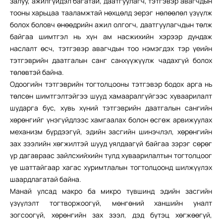
залуу, ажилгүйдэл багатай, даатгуулагч, тэтгэвэр авагчдын
тооны харьцаа тааламжтай нөхцөлд эерэг нөлөөлөл үзүүлж
болох боловч өнөөдрийн ажил олгогч, даатгуулагчдын төлж
байгаа шимтгэл нь хүн ам насжихийн хэрээр дундаж
наслалт өсч, тэтгэвэр авагчдын тоо нэмэгдэх тэр үеийн
тэтгэврийн даатгалын санг санхүүжүүлж чадахгүй болох
төлөвтэй байна.
Одоогийн тэтгэврийн тогтолцооны тэтгэвэр бодох арга нь
төлсөн шимтгэлтэйгээ шууд хамааралгүйгээс хуваарилалт
шударга бус, хувь хүний тэтгэврийн даатгалын сангийн
хөрөнгийг үнэгүйдлээс хамгаалах болон өсгөж арвижуулах
механизм бүрдээгүй, эдийн засгийн шинэчлэл, хөрөнгийн
зах зээлийн хөгжилтэй шууд уялдаагүй байгаа зэрэг сөрөг
үр дагавраас зайлсхийхийн тулд хуваарилалтын тогтолцоог
үе шаттайгаар хагас хуримтлалын тогтолцоонд шилжүүлэх
шаардлагатай байна.
Манай улсад макро ба микро түвшинд эдийн засгийн
үзүүлэлт тогтворжоогүй, мөнгөний ханшийн уналт
зогсоогүй, хөрөнгийн зах зээл, дэд бүтэц хөгжөөгүй,