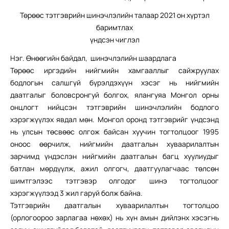
Төрөөс тэтгэврийн шинэчлэлийн талаар 2021 он хүртэл
баримтлах
үндсэн чиглэл
Нэг. Өнөөгийн байдал, шинэчлэлийн шаардлага
Төрөөс иргэдийн нийгмийн хамгааллыг сайжруулах
бодлогын салшгүй бүрэлдэхүүн хэсэг нь нийгмийн
даатгалыг боловсронгуй болгох, ялангуяа Монгол орны
онцлогт нийцсэн тэтгэврийн шинэчлэлийн бодлого
хэрэгжүүлэх явдал мөн. Монгол оронд тэтгэврийг үндсэнд
нь улсын төсвөөс олгож байсан хуучин тогтолцоог 1995
оноос өөрчилж, нийгмийн даатгалын хуваарилалтын
зарчимд үндэслэн нийгмийн даатгалын багц хуулиудыг
батлан мөрдүүлж, ажил олгогч, даатгуулагчаас төлсөн
шимтгэлээс тэтгэвэр олгодог шинэ тогтолцоог
хэрэгжүүлээд 3 жил гаруй болж байна.
Тэтгэврийн даатгалын хуваарилалтын тогтолцоо
(орлогоороо зарлагаа нөхөх) нь хүн амын дийлэнх хэсэгнь