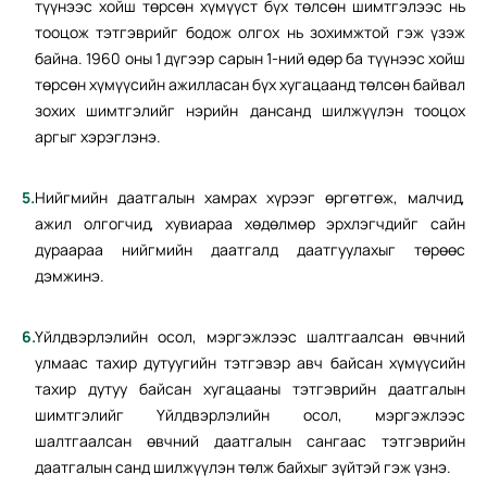
түүнээс хойш төрсөн хүмүүст бүх төлсөн шимтгэлээс нь
тооцож тэтгэврийг бодож олгох нь зохимжтой гэж үзэж
байна. 1960 оны 1 дүгээр сарын 1-ний өдөр ба түүнээс хойш
төрсөн хүмүүсийн ажилласан бүх хугацаанд төлсөн байвал
зохих шимтгэлийг нэрийн дансанд шилжүүлэн тооцох
аргыг хэрэглэнэ.
Нийгмийн даатгалын хамрах хүрээг өргөтгөж, малчид,
ажил олгогчид, хувиараа хөдөлмөр эрхлэгчдийг сайн
дураараа нийгмийн даатгалд даатгуулахыг төрөөс
дэмжинэ.
Үйлдвэрлэлийн осол, мэргэжлээс шалтгаалсан өвчний
улмаас тахир дутуугийн тэтгэвэр авч байсан хүмүүсийн
тахир дутуу байсан хугацааны тэтгэврийн даатгалын
шимтгэлийг Үйлдвэрлэлийн осол, мэргэжлээс
шалтгаалсан өвчний даатгалын сангаас тэтгэврийн
даатгалын санд шилжүүлэн төлж байхыг зүйтэй гэж үзнэ.