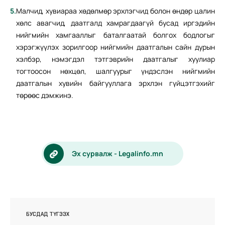
Малчид, хувиараа хөдөлмөр эрхлэгчид болон өндөр цалин
хөлс авагчид, даатгалд хамрагдаагүй бусад иргэдийн
нийгмийн хамгааллыг баталгаатай болгох бодлогыг
хэрэгжүүлэх зорилгоор нийгмийн даатгалын сайн дурын
хэлбэр, нэмэгдэл тэтгэврийн даатгалыг хуулиар
тогтоосон нөхцөл, шалгуурыг үндэслэн нийгмийн
даатгалын хувийн байгууллага эрхлэн гүйцэтгэхийг
төрөөс дэмжинэ.
Эх сурвалж - Legalinfo.mn
БУСДАД ТҮГЭЭХ