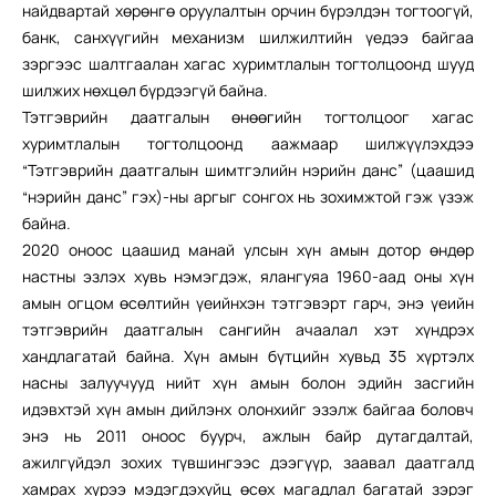
найдвартай хөрөнгө оруулалтын орчин бүрэлдэн тогтоогүй,
банк, санхүүгийн механизм шилжилтийн үедээ байгаа
зэргээс шалтгаалан хагас хуримтлалын тогтолцоонд шууд
шилжих нөхцөл бүрдээгүй байна.
Тэтгэврийн даатгалын өнөөгийн тогтолцоог хагас
хуримтлалын тогтолцоонд аажмаар шилжүүлэхдээ
“Тэтгэврийн даатгалын шимтгэлийн нэрийн данс” (цаашид
“нэрийн данс” гэх)-ны аргыг сонгох нь зохимжтой гэж үзэж
байна.
2020 оноос цаашид манай улсын хүн амын дотор өндөр
настны эзлэх хувь нэмэгдэж, ялангуяа 1960-аад оны хүн
амын огцом өсөлтийн үеийнхэн тэтгэвэрт гарч, энэ үеийн
тэтгэврийн даатгалын сангийн ачаалал хэт хүндрэх
хандлагатай байна. Хүн амын бүтцийн хувьд 35 хүртэлх
насны залуучууд нийт хүн амын болон эдийн засгийн
идэвхтэй хүн амын дийлэнх олонхийг эзэлж байгаа боловч
энэ нь 2011 оноос буурч, ажлын байр дутагдалтай,
ажилгүйдэл зохих түвшингээс дээгүүр, заавал даатгалд
хамрах хүрээ мэдэгдэхүйц өсөх магадлал багатай зэрэг