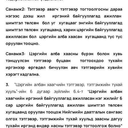
Санамж2: Тэтгэвэр авагч тэтгэвэр тогтоолгосны дараа
нэгээс дээш жил иргэний байгууллагад ажиллан
шимтгэл төлсөн бол уг хугацааг энгийн байгууллагад
шимтгэл төлсөн хугацаанд, харин цэргийн байгууллагад
ажилласан бол цэргийн алба хаасан хугацаанд тус тус
оруулан тооцно.
Санамж3: Цэргийн алба хаасны бүрэн болон хувь
тэнцүүлсэн тэтгэвэр буцаан тогтоохдоо тухайн
иргэнээр өргөдөл бичүүлэн авч тэтгэврийн хувийн
хэрэгт хадгална.
3.
”Цэргийн албан хаагчийн тэтгэвэр, тэтгэмжийн тухай
хууль”-ийн 6 дугаар зүйлийн 6.4-т “
Цэргийн албан
хаагчийн иргэний байгууллагад ажилласан нэг жилийг 6
сар цэргийн байгууллагад ажиллан шимтгэл төлсөн
хугацаанд оруулан тооцож Нийгмийн даатгалын сангаас
олгох тэтгэвэр, тэтгэмжийн тухай хуульд заасны дагуу
тухайн иргэнд өндөр насны тэтгэвэр тогтоолгож болно”