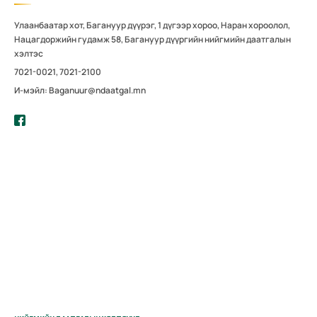
Улаанбаатар хот, Багануур дүүрэг, 1 дүгээр хороо, Наран хороолол,
Нацагдоржийн гудамж 58, Багануур дүүргийн нийгмийн даатгалын
хэлтэс
7021-0021, 7021-2100
И-мэйл: Baganuur@ndaatgal.mn