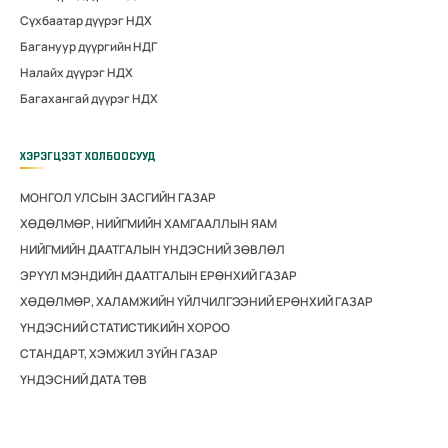
Сүхбаатар дүүрэг НДХ
Багануур дүүргийн НДГ
Налайх дүүрэг НДХ
Багахангай дүүрэг НДХ
ХЭРЭГЦЭЭТ ХОЛБООСУУД
МОНГОЛ УЛСЫН ЗАСГИЙН ГАЗАР
ХӨДӨЛМӨР, НИЙГМИЙН ХАМГААЛЛЫН ЯАМ
НИЙГМИЙН ДААТГАЛЫН ҮНДЭСНИЙ ЗӨВЛӨЛ
ЭРҮҮЛ МЭНДИЙН ДААТГАЛЫН ЕРӨНХИЙ ГАЗАР
ХӨДӨЛМӨР, ХАЛАМЖИЙН ҮЙЛЧИЛГЭЭНИЙ ЕРӨНХИЙ ГАЗАР
ҮНДЭСНИЙ СТАТИСТИКИЙН ХОРОО
СТАНДАРТ, ХЭМЖИЛ ЗҮЙН ГАЗАР
ҮНДЭСНИЙ ДАТА ТӨВ