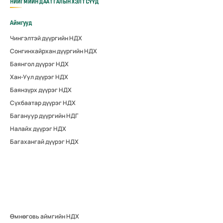
НИЙГМИЙН ДААТГАЛЫН ХЭЛТСҮҮД
Аймгууд
Чингэлтэй дүүргийн НДХ
Сонгинхайрхан дүүргийн НДХ
Баянгол дүүрэг НДХ
Хан-Уул дүүрэг НДХ
Баянзүрх дүүрэг НДХ
Сүхбаатар дүүрэг НДХ
Багануур дүүргийн НДГ
Налайх дүүрэг НДХ
Багахангай дүүрэг НДХ
Өмнөговь аймгийн НДХ