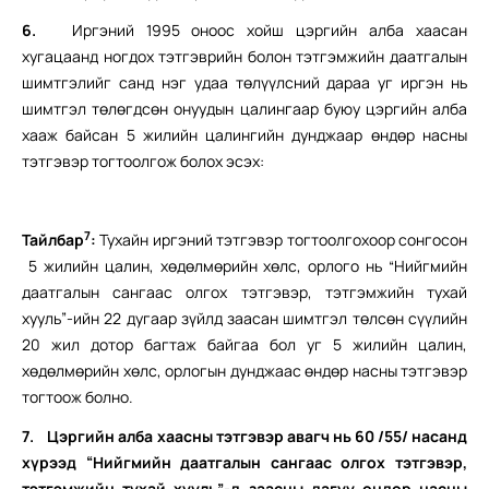
6.
Иргэний 1995 оноос хойш цэргийн алба хаасан
хугацаанд ногдох тэтгэврийн болон тэтгэмжийн даатгалын
шимтгэлийг санд нэг удаа төлүүлсний дараа уг иргэн нь
шимтгэл төлөгдсөн онуудын цалингаар буюу цэргийн алба
хааж байсан 5 жилийн цалингийн дунджаар өндөр насны
тэтгэвэр тогтоолгож болох эсэх:
7
Тайлбар
:
Тухайн иргэний тэтгэвэр тогтоолгохоор сонгосон
5 жилийн цалин, хөдөлмөрийн хөлс, орлого нь “Нийгмийн
даатгалын сангаас олгох тэтгэвэр, тэтгэмжийн тухай
хууль”-ийн 22 дугаар зүйлд заасан шимтгэл төлсөн сүүлийн
20 жил дотор багтаж байгаа бол уг 5 жилийн цалин,
хөдөлмөрийн хөлс, орлогын дунджаас өндөр насны тэтгэвэр
тогтоож болно.
7.
Цэргийн алба хаасны тэтгэвэр авагч нь 60 /55/ насанд
хүрээд “Нийгмийн даатгалын сангаас олгох тэтгэвэр,
тэтгэмжийн тухай хууль”-д заасны дагуу өндөр насны