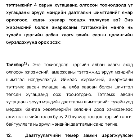
тэтгэмжийг 4 сарын хугацаанд олгосон тохиолдолд уг
хугацааны эрүүл мэндийн даатгалын шимтгэлийг ямар
орлогоос, хэдэн хувиар тооцож төлүүлэх вэ? Энэ
жирэмсний болон амаржсаны тэтгэмжийн мөнгө нь
тухайн цэргийн албан хаагч эхийн сарын цалингийн
бүрэлдэхүүнд орох эсэх:
12
Тайлбар
:
Энэ тохиолдолд цэргийн албан хаагч эхэд
олгосон жирэмсний, амаржсаны тэтгэмжид эрүүл мэндийн
шимтгэл ногдуулахгүй. Иймээс жирэмсний, амаржсаны
тэтгэмж авсан хугацаа нь алба хаасан болон шимтгэл
төлсөн хугацаанд орж тооцогдоно. Тэтгэмж авсан
хугацааны эрүүл мэндийн даатгалын шимтгэлийг тухайн үед
мөрдөж байгаа хөдөлмөрийн хөлсний доод хэмжээнээс
ажил олгогчийн төлөх буюу 2.0 хувиар тооцож цэргийн анги,
байгууллага нь эрүүл мэндийн даатгалын санд төлнө.
12.
Даатгуулагчийн төмөр замын цэрэгжүүлсэн