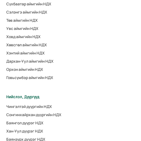
Сүхбаатар аймгийн НДХ
Сэлэнгэ аймгийн НДХ
Төв аймгийн НДХ
Увс аймгийн НДХ
Ховд аймгийн НДХ
Хөвсгөл аймгийн НДХ
Хэнтий аймгийн НДХ
Дархан-Уул аймгийн НДХ
Орхон аймгийн НДХ
Говьсүмбэр аймгийн НДХ
Нийслэл, Дүүргүүд
Чингэлтэй дүүргийн НДХ
Сонгинхайрхан дүүргийн НДХ
Баянгол дүүрэг НДХ
Хан-Уул дүүрэг НДХ
Баянзүрх дүүрэг НДХ