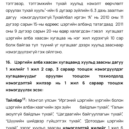
тэтгэвэр, тэтгэмжийн тухай хуульд нэмэлт өөрчлөлт
оруулах тухай хууль”-ийн 6 дугаар зүйлийн 6.3 дахь заалтын
дагуу нэмэгдүүлэхгүй.Тухайлбал иргэн “А” нь 2010 оны 11
дүгээр сарын 15-ны өдрөөс цэргийн албанд татагдаад 2011
оны 9 дүгээр сарын 20-ны өдөр халагдсан гэвэл хугацаат
цэргийн алба хаасан хугацаа нь нэг жил хүрэхгүй 10 сар
болж байгаа тул түүний уг хугацааг дээрх хуульд зааснаар
нэмэгдүүлэхгүй гэж ойлгоно.
16.
Цэргийн алба хаасан хугацаанд хуульд заасны дагуу
1 жилийг 1 жил 2 сар, 3 сараар тооцож нэмэгдүүлдэг
хугацаануудыг оруулан тооцсон тохиолдолд
нэмэгдэлтэй жилээр нь 1 жил 6 сараар тооцож
нэмэгдүүлэх эсэх:
17
Тайлбар
:
Монгол улсын “Иргэний цэргийн үүргийн болон
цэргийн албан хаагчийн эрх зүйн байдлын тухай”, “Галын
аюулгүй байдлын тухай”, “Цагдаагийн байгууллагын тухай”,
“Шүүхийн шийдвэр гүйцэтгэх тухай”, “Дотоодын цэргийн
тухай” зэрэг хуульд заасан
нэмэгдэлтэй жилийг
1 жил 6