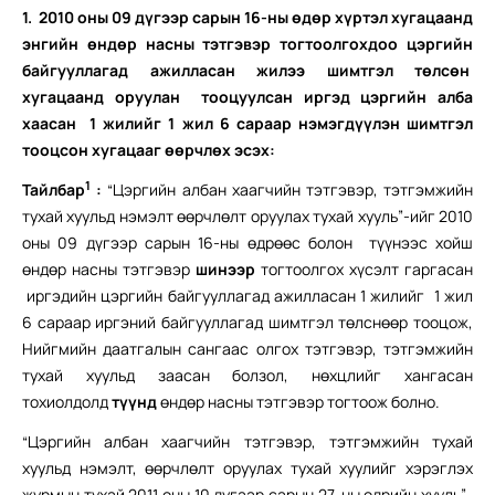
1.
2010 оны 09 дүгээр сарын 16-ны өдөр хүртэл хугацаанд
э
нгийн өндөр насны тэтгэвэр тогтоолгохдоо цэргийн
байгууллагад ажилласан жилээ шимтгэл төлсөн
хугацаанд оруулан тооцуулсан иргэд цэргийн алба
хаасан 1 жилийг 1 жил 6 сараар нэмэгдүүлэн шимтгэл
тооцсон хугацааг өөрчлөх
эсэх:
1
Тайлбар
:
“Цэргийн албан хаагчийн тэтгэвэр, тэтгэмжийн
тухай хуульд нэмэлт өөрчлөлт оруулах тухай хууль”-ийг 2010
оны 09 дүгээр сарын 16-ны өдрөөс болон түүнээс хойш
өндөр насны тэтгэвэр
шинээр
тогтоолгох хүсэлт гаргасан
иргэдийн цэргийн байгууллагад ажилласан 1 жилийг 1 жил
6 сараар иргэний байгууллагад шимтгэл төлснөөр тооцож,
Нийгмийн даатгалын сангаас олгох тэтгэвэр, тэтгэмжийн
тухай хуульд заасан болзол, нөхцлийг хангасан
тохиолдолд
түүнд
өндөр насны тэтгэвэр тогтоож болно.
“Цэргийн албан хаагчийн тэтгэвэр, тэтгэмжийн тухай
хуульд нэмэлт, өөрчлөлт оруулах тухай хуулийг хэрэглэх
журмын тухай 2011 оны 10 дугаар сарын 27-ны өдрийн хууль”-