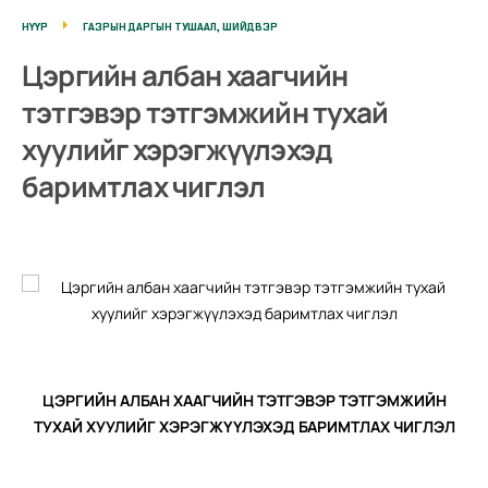
НҮҮР
ГАЗРЫН ДАРГЫН ТУШААЛ, ШИЙДВЭР
Цэргийн албан хаагчийн
тэтгэвэр тэтгэмжийн тухай
хуулийг хэрэгжүүлэхэд
баримтлах чиглэл
ЦЭРГИЙН АЛБАН ХААГЧИЙН ТЭТГЭВЭР ТЭТГЭМЖИЙН
ТУХАЙ ХУУЛИЙГ ХЭРЭГЖҮҮЛЭХЭД БАРИМТЛАХ ЧИГЛЭЛ