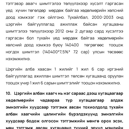
тэтгэвэр авагч шимтгэлээ төлүүлэхээр хүсэлт гаргасан
үед хүчин төгөлдөр мөрдөж байгаа хөдөлмөрийн хөлсний
доод хэмжээг гэж ойлгоно. Тухайлбал, 2000-2003 онд
цэргийн байгууллагад ажиллаж байсан хугацааны
шимтгэлээ төлүүлэхээр 2012 оны 2 дугаар сард хүсэлтээ
гаргасан бол тухайн үед мөрдөж байгаа хөдөлмөрийн
хөлсний доод хэмжээ буюу 140400 төгрөгөөс тооцож
ногдох шимтгэл (140400*7,5%* 72 сар) улсын төсвөөс
нэхэмжилнэ.
Цэргийн алба хаасан 1 жилийг 1 жил 6 сар иргэний
байгууллагад ажиллан шимтгэл төлсөн хугацаанд оруулан
тооцох учир 1 жил 6 сарын шимтгэлийг тооцон нэхэмжилнэ.
10.
Цэргийн албан хаагч нь нэг сараас дээш хугацаагаар
хөдөлмөрийн чадвараа түр хугацаагаар алдаж
эмнэлгийн хуудсаар тэтгэмж авсан тохиолдолд тухайн
албан хаагчийн цалингийн бүрэлдэхүүнд эмнэлгийн
хуудсаар бодож олгосон тэтгэмжийн мөнгө орох эсэх,
мөн тэтгэмж авсан хугацаанд түүний эрүүл мэндийн