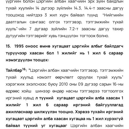
үүргийн болон цэргийн албан хаагчийн эрх зүйн байдлын
тухай хуулийн 14 дүгээр зүйлийн 14.3, 14.4-т заасны дагуу
тооцоход нийтдээ 3 жил хүрч байвал түүнд “Нийгмийн
даатгалын сангаас олгох тэтгэвэр, тэтгэмжийн тухай
хууль”-ийн 7 дугаар зүйлийн 7.2-т заасны дагуу тахир
дутуугийн тэтгэврийг хувь тэнцүүлэн тогтоож болно.
15.
1995 оноос өмнө хугацаат цэргийн албыг байлдагч
түрүүчээр хаасан бол 1 жилийг нь 1 жил 6 сараар
нэмэгдүүлэн тооцох:
16
Тайлбар
:
“
Цэргийн албан хаагчийн тэтгэвэр, тэтгэмжийн
тухай хуульд нэмэлт өөрчлөлт оруулах тухай хууль”
хэрэгжиж эхэлснээс буюу 2010 оны 09 дүгээр сарын 16-ны
өдрөөс хойш шинээр өндөр насны тэтгэврээ тогтоолгох
иргэний хувьд
л түүний хугацаат цэргийн алба хаасан 1
жилийг 1 жил 6 сараар иргэний байгууллагад
ажилласнаар шилжүүлэн тооцно. Хэрвээ тухайн иргэний
хугацаат цэргийн алба хаасан хугацаа нь 1 жил хүрэхгүй
байвал түүний уг хугацааг
Цэргийн албан хаагчийн