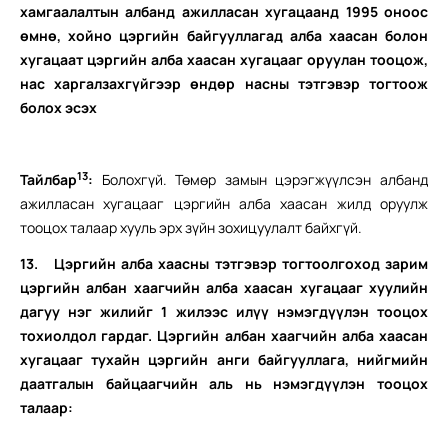
хамгаалалтын албанд ажилласан хугацаанд 1995 оноос
өмнө, хойно цэргийн байгууллагад алба хаасан болон
хугацаат цэргийн алба хаасан хугацааг оруулан тооцож,
нас харгалзахгүйгээр өндөр насны тэтгэвэр тогтоож
болох эсэх
13
Тайлбар
:
Болохгүй. Төмөр замын цэрэгжүүлсэн албанд
ажилласан хугацааг цэргийн алба хаасан жилд оруулж
тооцох талаар хууль эрх зүйн зохицуулалт байхгүй.
13.
Цэргийн алба хаасны тэтгэвэр тогтоолгоход зарим
цэргийн албан хаагчийн алба хаасан хугацааг хуулийн
дагуу нэг жилийг 1 жилээс илүү нэмэгдүүлэн тооцох
тохиолдол гардаг. Цэргийн албан хаагчийн алба хаасан
хугацааг тухайн цэргийн анги байгууллага, нийгмийн
даатгалын байцаагчийн аль нь нэмэгдүүлэн тооцох
талаар: