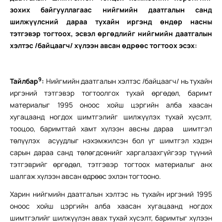
зохих байгууллагаас нийгмийн даатгалын санд
шилжүүлсний дараа тухайн иргэнд өндөр насны
тэтгэвэр тогтоох, эсвэл өргөдлийг нийгмийн даатгалын
хэлтэс /байцаагч/ хүлээн авсан өдрөөс тогтоох эсэх:
9
Тайлбар
:
Нийгмийн даатгалын хэлтэс /байцаагч/ нь тухайн
иргэний тэтгэвэр тогтоолгох тухай өргөдөл, баримт
материалыг 1995 оноос хойш цэргийн алба хаасан
хугацаанд ногдох шимтгэлийг шилжүүлэх тухай хүсэлт,
тооцоо, баримттай хамт хүлээн авсны дараа шимтгэл
төлүүлэх асуудлыг нэхэмжилсэн бол уг шимтгэл хэдэн
сарын дараа санд төлөгдсөнийг харгалзахгүйгээр түүний
тэтгэврийг өргөдөл, тэтгэвэр тогтоох материалыг анх
шалгаж хүлээн авсан өдрөөс эхлэн тогтооно.
Харин нийгмийн даатгалын хэлтэс нь тухайн иргэний 1995
оноос хойш цэргийн алба хаасан хугацаанд ногдох
шимтгэлийг шилжүүлэн авах тухай хүсэлт, баримтыг хүлээн