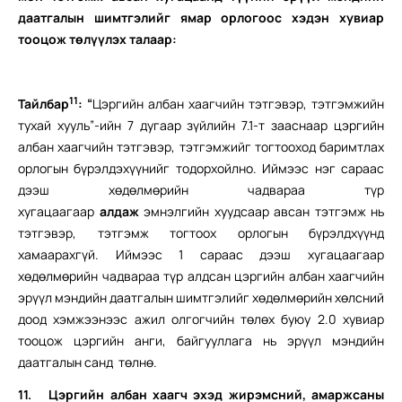
даатгалын шимтгэлийг ямар орлогоос хэдэн хувиар
тооцож төлүүлэх талаар:
11
Тайлбар
:
“
Цэргийн албан хаагчийн тэтгэвэр, тэтгэмжийн
тухай хууль”-ийн 7 дугаар зүйлийн 7.1-т зааснаар цэргийн
албан хаагчийн тэтгэвэр, тэтгэмжийг тогтооход баримтлах
орлогын бүрэлдэхүүнийг тодорхойлно. Иймээс нэг сараас
дээш хөдөлмөрийн чадвараа түр
хугацаагаар
алдаж
эмнэлгийн хуудсаар авсан тэтгэмж нь
тэтгэвэр, тэтгэмж тогтоох орлогын бүрэлдхүүнд
хамаарахгүй. Иймээс 1 сараас дээш хугацаагаар
хөдөлмөрийн чадвараа түр алдсан цэргийн албан хаагчийн
эрүүл мэндийн даатгалын шимтгэлийг хөдөлмөрийн хөлсний
доод хэмжээнээс ажил олгогчийн төлөх буюу 2.0 хувиар
тооцож цэргийн анги, байгууллага нь эрүүл мэндийн
даатгалын санд төлнө.
11.
Цэргийн албан хаагч эхэд жирэмсний, амаржсаны