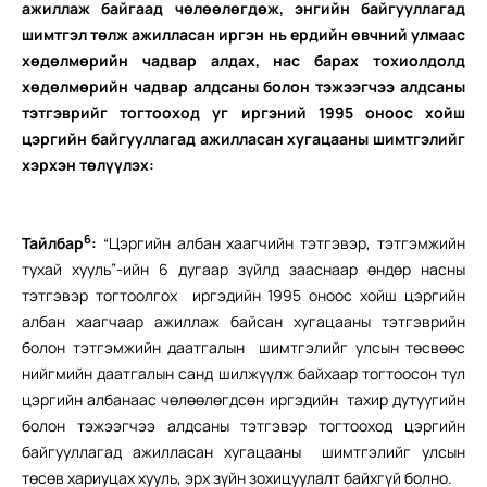
ажиллаж байгаад чөлөөлөгдөж, энгийн байгууллагад
шимтгэл төлж ажилласан иргэн нь ердийн өвчний улмаас
хөдөлмөрийн чадвар алдах, нас барах тохиолдолд
хөдөлмөрийн чадвар алдсаны болон тэжээгчээ алдсаны
тэтгэврийг тогтооход уг иргэний 1995 оноос хойш
цэргийн байгууллагад ажилласан хугацааны шимтгэлийг
хэрхэн төлүүлэх:
6
Тайлбар
:
“Цэргийн албан хаагчийн тэтгэвэр, тэтгэмжийн
тухай хууль”-ийн 6 дугаар зүйлд зааснаар өндөр насны
тэтгэвэр тогтоолгох иргэдийн 1995 оноос хойш цэргийн
албан хаагчаар ажиллаж байсан хугацааны тэтгэврийн
болон тэтгэмжийн даатгалын шимтгэлийг улсын төсвөөс
нийгмийн даатгалын санд шилжүүлж байхаар тогтоосон тул
цэргийн албанаас чөлөөлөгдсөн иргэдийн тахир дутуугийн
болон тэжээгчээ алдсаны тэтгэвэр тогтооход цэргийн
байгууллагад ажилласан хугацааны шимтгэлийг улсын
төсөв хариуцах хууль, эрх зүйн зохицуулалт байхгүй болно.