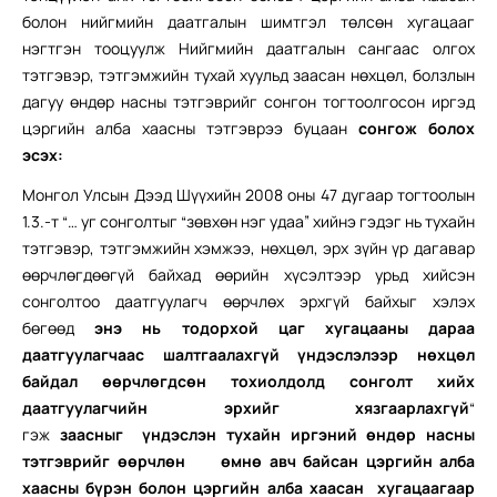
болон нийгмийн даатгалын шимтгэл төлсөн хугацааг
нэгтгэн тооцуулж Нийгмийн даатгалын сангаас олгох
тэтгэвэр, тэтгэмжийн тухай хуульд заасан нөхцөл, болзлын
дагуу өндөр насны тэтгэврийг сонгон тогтоолгосон иргэд
цэргийн алба хаасны тэтгэврээ буцаан
сонгож болох
эсэх:
Монгол Улсын Дээд Шүүхийн 2008 оны 47 дугаар тогтоолын
1.3.-т “… уг сонголтыг “зөвхөн нэг удаа” хийнэ гэдэг нь тухайн
тэтгэвэр, тэтгэмжийн хэмжээ, нөхцөл, эрх зүйн үр дагавар
өөрчлөгдөөгүй байхад өөрийн хүсэлтээр урьд хийсэн
сонголтоо даатгуулагч өөрчлөх эрхгүй байхыг хэлэх
бөгөөд
энэ нь тодорхой цаг хугацааны дараа
даатгуулагчаас шалтгаалахгүй үндэслэлээр нөхцөл
байдал өөрчлөгдсөн тохиолдолд сонголт хийх
даатгуулагчийн эрхийг хязгаарлахгүй
“
гэж
заасныг
үндэслэн тухайн иргэний өндөр насны
тэтгэврийг өөрчлөн
өмнө авч байсан цэргийн алба
хаасны бүрэн болон цэргийн алба хаасан хугацаагаар