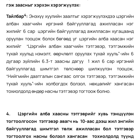
гэж заасныг хэрхэн хэрэгжүүлэх:
4
Тайлбар
:
Энэхүү хуулийн заалтыг хэрэгжүүлэхдээ
цэргийн
албан хаагчийн иргэний байгууллагад ажилласан нэг
жилийг 6 сар цэргийн байгууллагад ажилласан хугацаанд
оруулан тооцож болох бөгөөд уг цэргийн алба хаасан нэг
жилийг “Цэргийн албан хаагчийн тэтгэвэр, тэтгэмжийн
тухай хуульд нэмэлт, өөрчлөлт оруулах тухай хууль”-ийн 6
дугаар зүйлийн 6.3-т заасны дагуу 1 жил 6 сар иргэний
байгууллагад шимтгэл төлснөөр шилжүүлэн тооцож,
“Нийгмийн даатгалын сангаас олгох тэтгэвэр, тэтгэмжийн
тухай хууль”-ийн холбогдох болзол, нөхцөлийг хангасан
тохиолдолд өндөр насны тэтгэвэр тогтоож болно.
4.
Цэргийн алба хаасны тэтгэврийг хувь тэнцүүлэн
тогтоолгосон тэтгэвэр авагч нь 10-аас дээш жил энгийн
байгууллагад шимтгэл төлж ажилласан бол тэтгэвэр
тогтоолгох насны болзол хангасан тохиолдолд түүнд