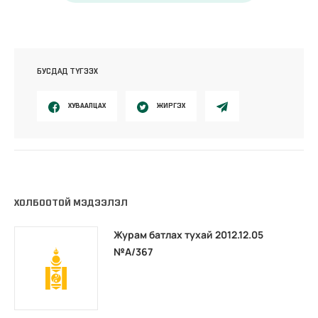
БУСДАД ТҮГЭЭХ
ХУВААЛЦАХ
ЖИРГЭХ
ХОЛБООТОЙ МЭДЭЭЛЭЛ
Журам батлах тухай 2012.12.05
№А/367