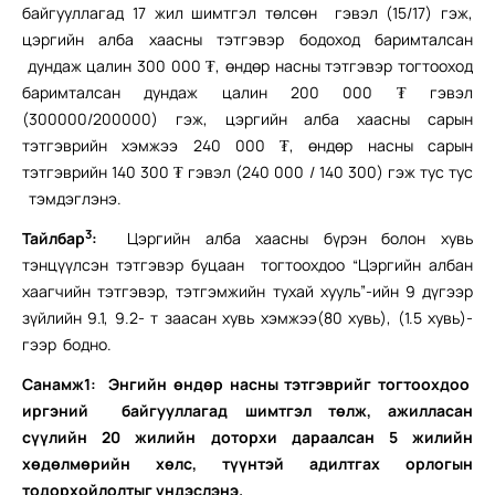
байгууллагад 17 жил шимтгэл төлсөн гэвэл (15/17) гэж,
цэргийн алба хаасны тэтгэвэр бодоход баримталсан
дундаж цалин 300 000 ₮, өндөр насны тэтгэвэр тогтооход
баримталсан дундаж цалин 200 000 ₮ гэвэл
(300000/200000) гэж, цэргийн алба хаасны сарын
тэтгэврийн хэмжээ 240 000 ₮, өндөр насны сарын
тэтгэврийн 140 300 ₮ гэвэл (240 000 / 140 300) гэж тус тус
тэмдэглэнэ.
3
Тайлбар
:
Цэргийн алба хаасны бүрэн болон хувь
тэнцүүлсэн
тэтгэвэр буцаан тогтоохдоо “Цэргийн албан
хаагчийн тэтгэвэр, тэтгэмжийн тухай хууль”-ийн 9 дүгээр
зүйлийн 9.1, 9.2- т заасан хувь хэмжээ(80 хувь), (1.5 хувь)-
гээр бодно.
Санамж1: Энгийн өндөр насны тэтгэврийг тогтоохдоо
иргэний байгууллагад шимтгэл төлж, ажилласан
сүүлийн 20 жилийн доторхи дараалсан 5 жилийн
хөдөлмөрийн хөлс, түүнтэй адилтгах орлогын
тодорхойлолтыг үндэслэнэ.