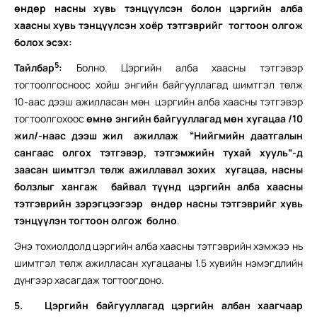
өндөр насны хувь тэнцүүлсэн болон цэргийн алба
хаасны хувь тэнцүүлсэн хоёр тэтгэврийг тогтоон олгож
болох эсэх:
5
Тайлбар
:
Болно. Цэргийн алба хаасны тэтгэвэр
тогтоолгосноос хойш энгийн байгууллагад шимтгэл төлж
10-аас дээш ажилласан мөн цэргийн алба хаасны тэтгэвэр
тогтоолгохоос
өмнө энгийн байгууллагад мөн хугацаа /10
жил/-наас дээш жил ажиллаж “Нийгмийн даатгалын
сангаас олгох тэтгэвэр, тэтгэмжийн тухай хууль”-д
заасан шимтгэл төлж ажиллавал зохих хугацаа, насны
болзлыг хангаж байвал түүнд цэргийн алба хаасны
тэтгэврийн зэрэгцээгээр өндөр насны тэтгэврийг хувь
тэнцүүлэн тогтоон олгож болно
.
Энэ тохиолдолд цэргийн алба хаасны тэтгэврийн хэмжээ нь
шимтгэл төлж ажилласан хугацааны 1.5 хувийн нэмэгдлийн
дүнгээр хасагдаж тогтоогдоно.
5.
Цэргийн байгууллагад цэргийн албан хаагчаар