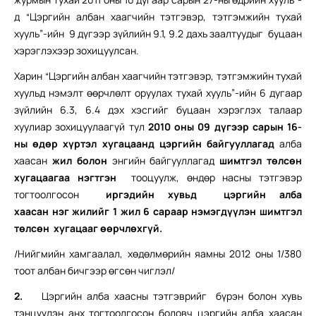
д “Цэргийн албан хаагчийн тэтгэвэр, тэтгэмжийн тухай
хууль”-ийн 9 дүгээр зүйлийн 9.1, 9.2 дахь заалтуудыг буцаан
хэрэглэхээр зохицуулсан.
Харин “Цэргийн албан хаагчийн тэтгэвэр, тэтгэмжийн тухай
хуульд нэмэлт өөрчлөлт оруулах тухай хууль”-ийн 6 дугаар
зүйлийн 6.3, 6.4 дэх хэсгийг буцаан хэрэглэх талаар
хуулиар зохицуулаагүй тул
2010 оны 09 дүгээр сарын 16-
ны өдөр хүртэл хугацаанд цэргийн байгууллагад
алба
хаасан
жил болон
энгийн байгууллагад
шимтгэл төлсөн
хугацаагаа нэгтгэн
тооцуулж, өндөр насны тэтгэвэр
тогтоолгосон
иргэдийн хувьд цэргийн алба
хаасан
нэг
жилийг 1 жил 6 сараар нэмэгдүүлэн шимтгэл
төлсөн хугацааг өөрчлөх
гүй.
/Нийгмийн хамгаалал, хөдөлмөрийн яамны 2012 оны 1/380
тоот албан бичгээр өгсөн чиглэл/
2.
Цэргийн алба хаасны тэтгэврийг бүрэн болон хувь
тэнцүүлэн анх тогтоолгосон боловч цэргийн алба хаасан