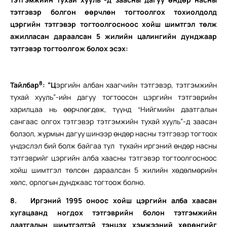
тэтгэвэр болгон өөрчлөн тогтоолгох тохиолдолд
цэргийн тэтгэвэр тогтоолгосноос хойш шимтгэл төлж
ажилласан дараалсан 5 жилийн цалингийн дунджаар
тэтгэвэр тогтоолгож болох эсэх:
8
Тайлбар
:
“Ц
эргийн албан хаагчийн тэтгэвэр, тэтгэмжийн
тухай хууль”-ийн дагуу тогтоосон цэргийн тэтгэврийн
харилцаа нь өөрчлөгдөж, түүнд “Нийгмийн даатгалын
сангаас олгох тэтгэвэр тэтгэмжийн тухай хууль”-д заасан
болзол, журмын дагуу шинээр өндөр насны тэтгэвэр тогтоох
үндэслэл бий болж байгаа тул тухайн иргэний өндөр насны
тэтгэврийг цэргийн алба хаасны тэтгэвэр тогтоолгосноос
хойш шимтгэл төлсөн дараалсан 5 жилийн хөдөлмөрийн
хөлс, орлогын дунджаас тогтоож болно.
8. Иргэний
1995 оноос хойш цэргийн алба хаасан
хугацаанд ногдох тэтгэврийн болон тэтгэмжийн
даатгалын шимтгэлтэй тэнцэх хэмжээний хөрөнгийг