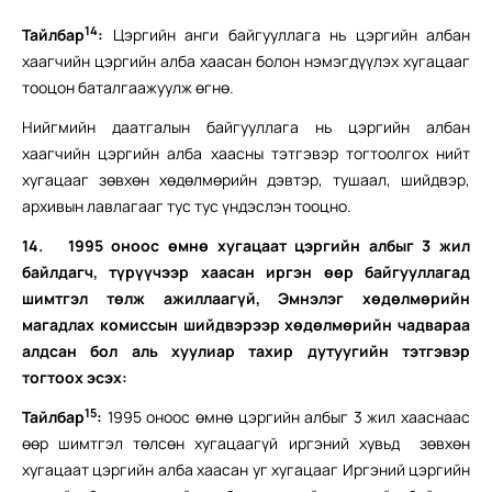
14
Тайлбар
:
Цэргийн анги байгууллага нь цэргийн албан
хаагчийн цэргийн алба хаасан болон нэмэгдүүлэх хугацааг
тооцон баталгаажуулж өгнө.
Нийгмийн даатгалын байгууллага нь цэргийн албан
хаагчийн цэргийн алба хаасны тэтгэвэр тогтоолгох нийт
хугацааг зөвхөн хөдөлмөрийн дэвтэр, тушаал, шийдвэр,
архивын лавлагааг тус тус үндэслэн тооцно.
14.
1995 оноос өмнө хугацаат цэргийн албыг 3 жил
байлдагч, түрүүчээр хаасан иргэн өөр байгууллагад
шимтгэл төлж ажиллаагүй, Эмнэлэг хөдөлмөрийн
магадлах комиссын шийдвэрээр хөдөлмөрийн чадвараа
алдсан бол аль хуулиар тахир дутуугийн тэтгэвэр
тогтоох эсэх:
15
Тайлбар
:
1995 оноос өмнө цэргийн албыг 3 жил хааснаас
өөр шимтгэл төлсөн хугацаагүй иргэний хувьд зөвхөн
хугацаат цэргийн алба хаасан уг хугацааг Иргэний цэргийн