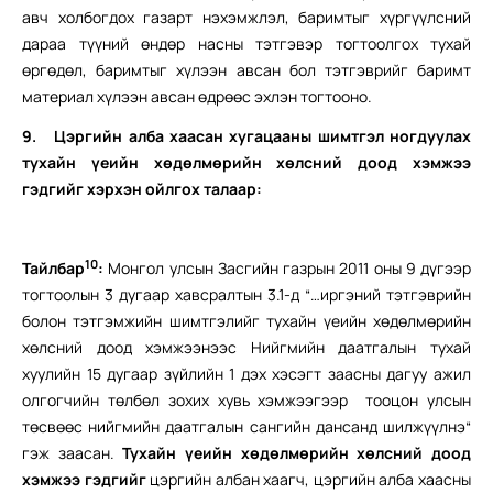
авч холбогдох газарт нэхэмжлэл, баримтыг хүргүүлсний
дараа түүний өндөр насны тэтгэвэр тогтоолгох тухай
өргөдөл, баримтыг хүлээн авсан бол тэтгэврийг баримт
материал хүлээн авсан өдрөөс эхлэн тогтооно.
9.
Цэргийн алба хаасан хугацааны шимтгэл ногдуулах
тухайн үеийн хөдөлмөрийн хөлсний доод хэмжээ
гэдгийг хэрхэн ойлгох талаар:
10
Тайлбар
:
Монгол улсын Засгийн газрын 2011 оны 9 дүгээр
тогтоолын 3 дугаар хавсралтын 3.1-д “…иргэний тэтгэврийн
болон тэтгэмжийн шимтгэлийг тухайн үеийн хөдөлмөрийн
хөлсний доод хэмжээнээс Нийгмийн даатгалын тухай
хуулийн 15 дугаар зүйлийн 1 дэх хэсэгт заасны дагуу ажил
олгогчийн төлбөл зохих хувь хэмжээгээр тооцон улсын
төсвөөс нийгмийн даатгалын сангийн дансанд шилжүүлнэ“
гэж заасан.
Тухайн үеийн хөдөлмөрийн хөлсний доод
хэмжээ гэдгийг
цэргийн албан хаагч, цэргийн алба хаасны