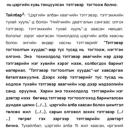
нь цэргийн хувь тэнцүүлсэн тэтгэвэр тогтоож болно.
2
Тайлбар
:
“Цэргийн албан хаагчийн тэтгэвэр, тэтгэмжийн
тухай хууль”-д болон “Нийгмийн даатгалын сангаас олгох
тэтгэвэр, тэтгэмжийн тухай хууль”-д заасан нөхцөл,
болзлыг зэрэг хангасан тохиолдолд цэргийн алба хаасны
болон энгийн өндөр насны тэтгэврийг
“Тэтгэвэр
тогтоолтын хуудас”-аар тус тусад нь тогтоож, нэгтгэн
олгоно. Энэ тохиолдолд тэтгэвэр авагчийн нэр дээр
тэтгэврийн нэг хувийн хэрэг нээж, холбогдох баримт
материал, “Тэтгэвэр тогтоолтын хуудас”-ыг хавсаргаж
баталгаажуулна. Дээрх хоёр тэтгэврийг тус тусад нь
кодлож тухайн тэтгэвэр авагчийн нэр дээр мэдээллийн
санд оруулна. Харин энэ тохиолдолд тэтгэврийн нэг
дэвтэр нээх бөгөөд тэтгэвэр тогтоолгоход баримталсан
дундаж цалин
(
…/…
)
,
цэргийн алба хаасан болон шимтгэл
төлсөн жил
(
…/…
)
, сарын олговол зохих тэтгэвэр
(
…/
…
)
төгрөг гэх зэргээр тэтгэврийн дэвтэрт
бичнэ.
Тухайлбал, цэргийн алба 15 жил хаасан, иргэний