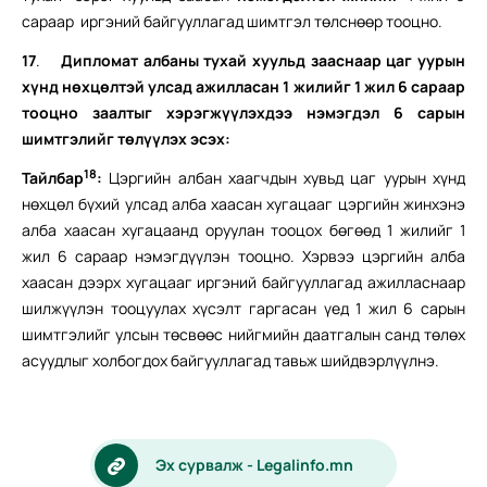
сараар иргэний байгууллагад шимтгэл төлснөөр тооцно.
17
.
Дипломат албаны тухай хуульд зааснаар цаг уурын
хүнд нөхцөлтэй улсад ажилласан 1 жилийг 1 жил 6 сараар
тооцно заалтыг хэрэгжүүлэхдээ нэмэгдэл 6 сарын
шимтгэлийг төлүүлэх эсэх:
18
Тайлбар
:
Цэргийн албан хаагчдын хувьд цаг уурын хүнд
нөхцөл бүхий улсад алба хаасан хугацааг цэргийн жинхэнэ
алба хаасан хугацаанд оруулан тооцох бөгөөд 1 жилийг 1
жил 6 сараар нэмэгдүүлэн тооцно. Хэрвээ цэргийн алба
хаасан дээрх хугацааг иргэний байгууллагад ажилласнаар
шилжүүлэн тооцуулах хүсэлт гаргасан үед 1 жил 6 сарын
шимтгэлийг улсын төсвөөс нийгмийн даатгалын санд төлөх
асуудлыг холбогдох байгууллагад тавьж шийдвэрлүүлнэ.
Эх сурвалж - Legalinfo.mn