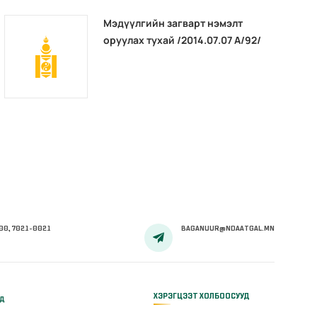
Мэдүүлгийн загварт нэмэлт
оруулах тухай /2014.07.07 А/92/
00, 7021-0021
BAGANUUR@NDAATGAL.MN
ХЭРЭГЦЭЭТ ХОЛБООСУУД
үд