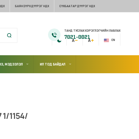
НДХ
БАЯНЗҮРХ ДҮҮРЭГ НДХ
СҮХБААТАР ДҮҮРЭГ НДХ
ТАНД ТУСЛАХ ХЭРЭГЛЭГЧИЙН ЛАВЛАХ
7021-0021
EN
Э, МЭДЭЭЛЭЛ
ИЛ ТОД БАЙДАЛ
 1/1154/