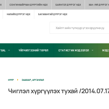
Х
СОНГИНХАЙРХАН ДҮҮРГИЙН НДХ
БАЯНГОЛ ДҮҮРЭГ НДХ
ХАН-УУЛ ДҮҮРЭГ 
НАЛАЙХ ДҮҮРЭГ НДХ
БАГАХАНГАЙ ДҮҮРЭГ НДХ
TGAL
ҮЙЛЧИЛГЭЭНИЙ ТӨРӨЛ
СТАТИСТИК МЭДЭЭЛЭЛ
МЭДЭ
НҮҮР
ЗААВАР, АРГАЧЛАЛ
Чиглэл хүргүүлэх тухай /2014.07.17