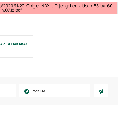
ds/2020/11/20-Chiglel-NDX-t-Tejeegchee-aldsan-55-ba-60-
.07.18.pdf".
АР ТАТАЖ АВАХ
ЖИРГЭХ