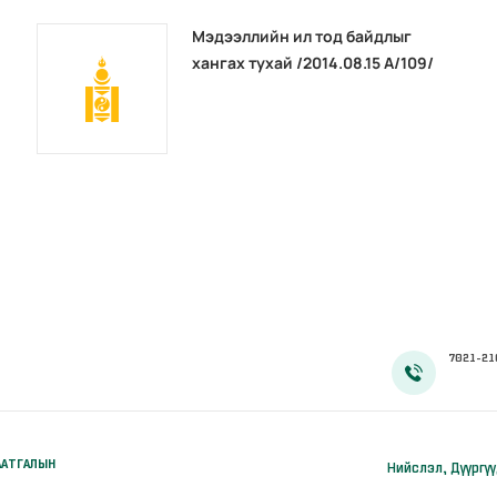
Мэдээллийн ил тод байдлыг
хангах тухай /2014.08.15 А/109/
7021-21
ААТГАЛЫН
Нийслэл, Дүүргү