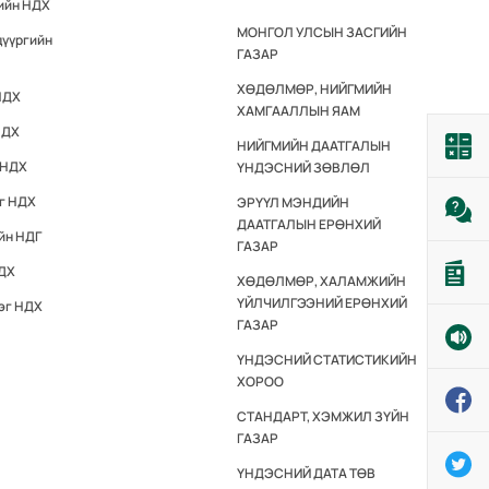
гийн НДХ
МОНГОЛ УЛСЫН ЗАСГИЙН
дүүргийн
ГАЗАР
ХӨДӨЛМӨР, НИЙГМИЙН
НДХ
ХАМГААЛЛЫН ЯАМ
НДХ
НИЙГМИЙН ДААТГАЛЫН
 НДХ
ҮНДЭСНИЙ ЗӨВЛӨЛ
эг НДХ
ЭРҮҮЛ МЭНДИЙН
ДААТГАЛЫН ЕРӨНХИЙ
йн НДГ
ГАЗАР
НДХ
ХӨДӨЛМӨР, ХАЛАМЖИЙН
ҮЙЛЧИЛГЭЭНИЙ ЕРӨНХИЙ
эг НДХ
ГАЗАР
ҮНДЭСНИЙ СТАТИСТИКИЙН
ХОРОО
СТАНДАРТ, ХЭМЖИЛ ЗҮЙН
ГАЗАР
ҮНДЭСНИЙ ДАТА ТӨВ