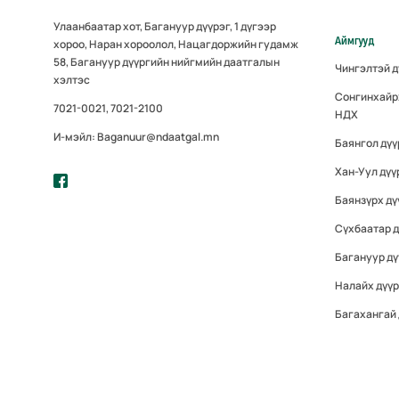
Улаанбаатар хот, Багануур дүүрэг, 1 дүгээр
Аймгууд
хороо, Наран хороолол, Нацагдоржийн гудамж
58, Багануур дүүргийн нийгмийн даатгалын
Чингэлтэй 
хэлтэс
Сонгинхайр
7021-0021, 7021-2100
НДХ
И-мэйл: Baganuur@ndaatgal.mn
Баянгол дү
Хан-Уул дүү
Баянзүрх дү
Сүхбаатар 
Багануур дү
Налайх дүү
Багахангай