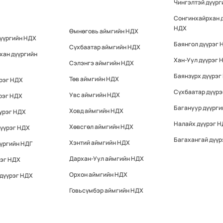
Чингэлтэй дүүр
Сонгинхайрхан 
НДХ
Өмнөговь аймгийн НДХ
дүүргийн НДХ
Баянгол дүүрэг 
Сүхбаатар аймгийн НДХ
хан дүүргийн
Хан-Уул дүүрэг 
Сэлэнгэ аймгийн НДХ
Баянзүрх дүүрэг
Төв аймгийн НДХ
үрэг НДХ
Сүхбаатар дүүр
Увс аймгийн НДХ
рэг НДХ
Багануур дүүрги
Ховд аймгийн НДХ
үрэг НДХ
Налайх дүүрэг 
Хөвсгөл аймгийн НДХ
дүүрэг НДХ
Багахангай дүүр
Хэнтий аймгийн НДХ
үргийн НДГ
Дархан-Уул аймгийн НДХ
рэг НДХ
Орхон аймгийн НДХ
 дүүрэг НДХ
Говьсүмбэр аймгийн НДХ