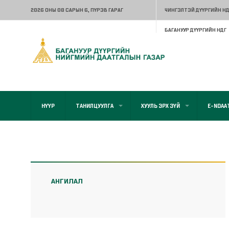
2026 ОНЫ 08 САРЫН 6
, ПҮРЭВ ГАРАГ
ЧИНГЭЛТЭЙ ДҮҮРГИЙН НД
БАГАНУУР ДҮҮРГИЙН НДГ
НҮҮР
ТАНИЛЦУУЛГА
ХУУЛЬ ЭРХ ЗҮЙ
E-NDAA
АНГИЛАЛ