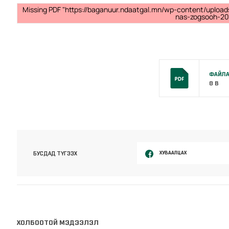
Missing PDF "https://baganuur.ndaatgal.mn/wp-content/uploa
nas-zogsooh-2014
ФАЙЛА
0 B
ХУВААЛЦАХ
БУСДАД ТҮГЭЭХ
ХОЛБООТОЙ МЭДЭЭЛЭЛ