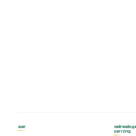
ХАЯГ
НИЙГМИЙН Д
ХЭЛТСҮҮД