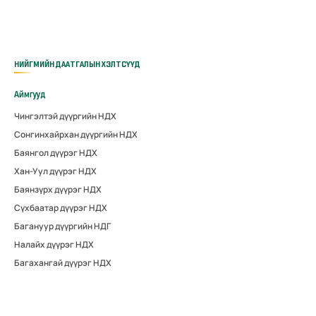
НИЙГМИЙН ДААТГАЛЫН ХЭЛТСҮҮД
Аймгууд
Чингэлтэй дүүргийн НДХ
Сонгинхайрхан дүүргийн НДХ
Баянгол дүүрэг НДХ
Хан-Уул дүүрэг НДХ
Баянзүрх дүүрэг НДХ
Сүхбаатар дүүрэг НДХ
Багануур дүүргийн НДГ
Налайх дүүрэг НДХ
Багахангай дүүрэг НДХ