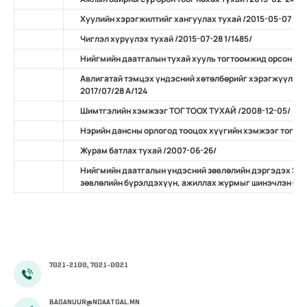
Хуулийн хэрэгжилтийг хангуулах тухай /2015-05-07 11/
Чиглэл хүрүүлэх тухай /2015-07-28 1/1485/
Нийгмийн даатгалын тухай хууль тогтоомжид орсон нэ
Авлигатай тэмцэх үндэсний хөтөлбөрийг хэрэгжүүлэх 
2017/07/28 А/124
Шимтгэлийн хэмжээг ТОГТООХ ТУХАЙ /2008-12-05/
Нэрийн дансны орлогод тооцох хүүгийн хэмжээг тогтоо
Журам батлах тухай /2007-06-26/
Нийгмийн даатгалын үндэсний зөвлөлийн дэргэдэх Эр
зөвлөлийн бүрэлдэхүүн, ажиллах журмыг шинэчлэн бат
7021-2100, 7021-0021
BAGANUUR@NDAATGAL.MN