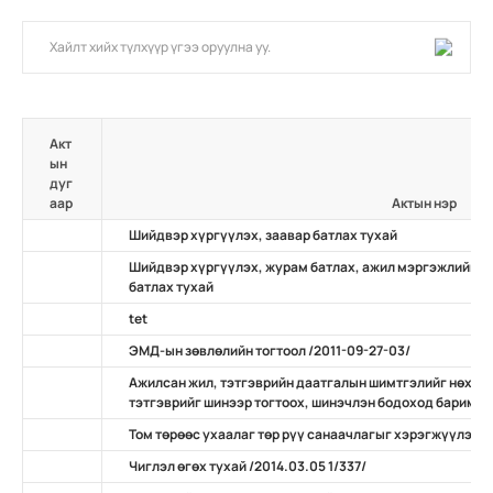
Акт
ын
дуг
аар
Актын нэр
Шийдвэр хүргүүлэх, заавар батлах тухай
Шийдвэр хүргүүлэх, журам батлах, ажил мэргэжлийн ж
батлах тухай
tet
ЭМД-ын зөвлөлийн тогтоол /2011-09-27-03/
Ажилсан жил, тэтгэврийн даатгалын шимтгэлийг нөхөн
тэтгэврийг шинээр тогтоох, шинэчлэн бодоход баримтлах
Том төрөөс ухаалаг төр рүү санаачлагыг хэрэгжүүлэх ту
Чиглэл өгөх тухай /2014.03.05 1/337/