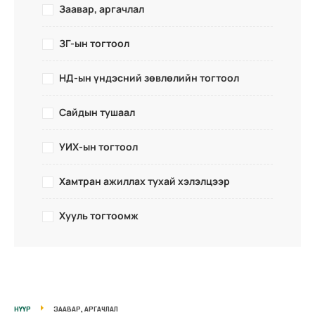
Заавар, аргачлал
ЗГ-ын тогтоол
НД-ын үндэсний зөвлөлийн тогтоол
Сайдын тушаал
УИХ-ын тогтоол
Хамтран ажиллах тухай хэлэлцээр
Хууль тогтоомж
НҮҮР
ЗААВАР, АРГАЧЛАЛ