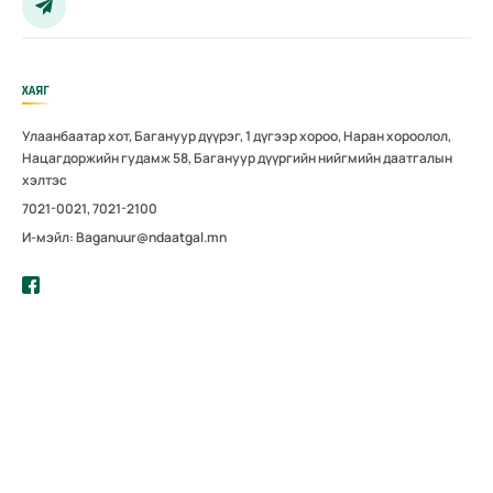
ХАЯГ
Улаанбаатар хот, Багануур дүүрэг, 1 дүгээр хороо, Наран хороолол,
Нацагдоржийн гудамж 58, Багануур дүүргийн нийгмийн даатгалын
хэлтэс
7021-0021, 7021-2100
И-мэйл: Baganuur@ndaatgal.mn