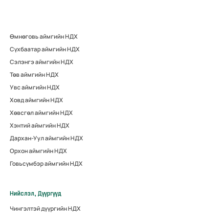
Өмнөговь аймгийн НДХ
Сүхбаатар аймгийн НДХ
Сэлэнгэ аймгийн НДХ
Төв аймгийн НДХ
Увс аймгийн НДХ
Ховд аймгийн НДХ
Хөвсгөл аймгийн НДХ
Хэнтий аймгийн НДХ
Дархан-Уул аймгийн НДХ
Орхон аймгийн НДХ
Говьсүмбэр аймгийн НДХ
Нийслэл, Дүүргүүд
Чингэлтэй дүүргийн НДХ