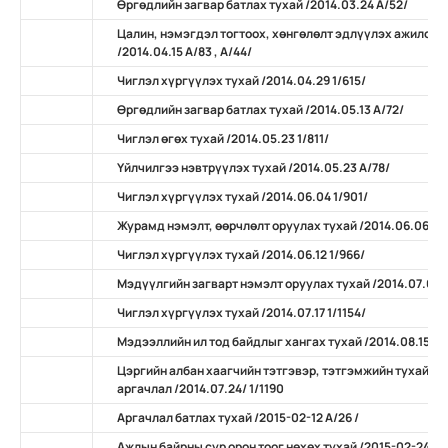
Өргөдлийн загвар батлах тухай /2014.03.24 А/52/
Цалин, нэмэгдэл тогтоох, хөнгөлөлт эдлүүлэх ажилсан
/2014.04.15 А/83 , А/44/
Чиглэл хүргүүлэх тухай /2014.04.29 1/615/
Өргөдлийн загвар батлах тухай /2014.05.13 А/72/
Чиглэл өгөх тухай /2014.05.23 1/811/
Үйлчилгээ нэвтрүүлэх тухай /2014.05.23 А/78/
Чиглэл хүргүүлэх тухай /2014.06.04 1/901/
Журамд нэмэлт, өөрчлөлт оруулах тухай /2014.06.06 А/
Чиглэл хүргүүлэх тухай /2014.06.12 1/966/
Мэдүүлгийн загварт нэмэлт оруулах тухай /2014.07.07 
Чиглэл хүргүүлэх тухай /2014.07.17 1/1154/
Мэдээллийн ил тод байдлыг хангах тухай /2014.08.15 А/
Цэргийн албан хаагчийн тэтгэвэр, тэтгэмжийн тухай х
аргачлал /2014.07.24/ 1/1190
Аргачлал батлах тухай /2015-02-12 А/26 /
Ажлын байрны сур орон тоог нөхөх тухай /2015-02-24 А/