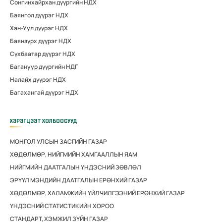
Сонгинхайрхан дүүргийн НДХ
Баянгол дүүрэг НДХ
Хан-Уул дүүрэг НДХ
Баянзүрх дүүрэг НДХ
Сүхбаатар дүүрэг НДХ
Багануур дүүргийн НДГ
Налайх дүүрэг НДХ
Багахангай дүүрэг НДХ
ХЭРЭГЦЭЭТ ХОЛБООСУУД
МОНГОЛ УЛСЫН ЗАСГИЙН ГАЗАР
ХӨДӨЛМӨР, НИЙГМИЙН ХАМГААЛЛЫН ЯАМ
НИЙГМИЙН ДААТГАЛЫН ҮНДЭСНИЙ ЗӨВЛӨЛ
ЭРҮҮЛ МЭНДИЙН ДААТГАЛЫН ЕРӨНХИЙ ГАЗАР
ХӨДӨЛМӨР, ХАЛАМЖИЙН ҮЙЛЧИЛГЭЭНИЙ ЕРӨНХИЙ ГАЗАР
ҮНДЭСНИЙ СТАТИСТИКИЙН ХОРОО
СТАНДАРТ, ХЭМЖИЛ ЗҮЙН ГАЗАР