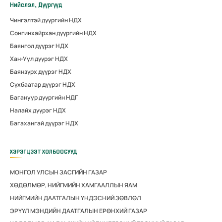
Нийслэл, Дүүргүүд
Чингэлтэй дүүргийн НДХ
Сонгинхайрхан дүүргийн НДХ
Баянгол дүүрэг НДХ
Хан-Уул дүүрэг НДХ
Баянзүрх дүүрэг НДХ
Сүхбаатар дүүрэг НДХ
Багануур дүүргийн НДГ
Налайх дүүрэг НДХ
Багахангай дүүрэг НДХ
ХЭРЭГЦЭЭТ ХОЛБООСУУД
МОНГОЛ УЛСЫН ЗАСГИЙН ГАЗАР
ХӨДӨЛМӨР, НИЙГМИЙН ХАМГААЛЛЫН ЯАМ
НИЙГМИЙН ДААТГАЛЫН ҮНДЭСНИЙ ЗӨВЛӨЛ
ЭРҮҮЛ МЭНДИЙН ДААТГАЛЫН ЕРӨНХИЙ ГАЗАР