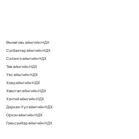
Өмнөговь аймгийн НДХ
Сүхбаатар аймгийн НДХ
Сэлэнгэ аймгийн НДХ
Төв аймгийн НДХ
Увс аймгийн НДХ
Ховд аймгийн НДХ
Хөвсгөл аймгийн НДХ
Хэнтий аймгийн НДХ
Дархан-Уул аймгийн НДХ
Орхон аймгийн НДХ
Говьсүмбэр аймгийн НДХ