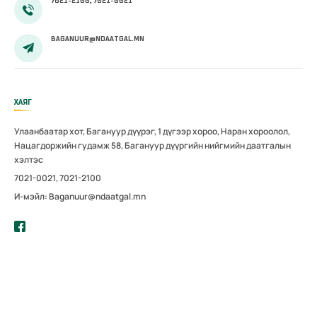
7021-2100, 7021-0021
BAGANUUR@NDAATGAL.MN
ХАЯГ
Улаанбаатар хот, Багануур дүүрэг, 1 дүгээр хороо, Наран хороолол,
Нацагдоржийн гудамж 58, Багануур дүүргийн нийгмийн даатгалын
хэлтэс
7021-0021, 7021-2100
И-мэйл: Baganuur@ndaatgal.mn