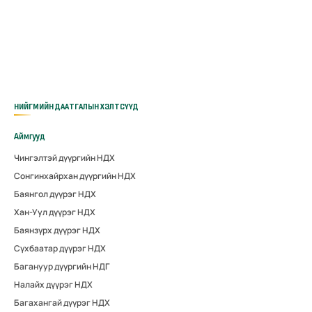
НИЙГМИЙН ДААТГАЛЫН ХЭЛТСҮҮД
Аймгууд
Чингэлтэй дүүргийн НДХ
Сонгинхайрхан дүүргийн НДХ
Баянгол дүүрэг НДХ
Хан-Уул дүүрэг НДХ
Баянзүрх дүүрэг НДХ
Сүхбаатар дүүрэг НДХ
Багануур дүүргийн НДГ
Налайх дүүрэг НДХ
Багахангай дүүрэг НДХ