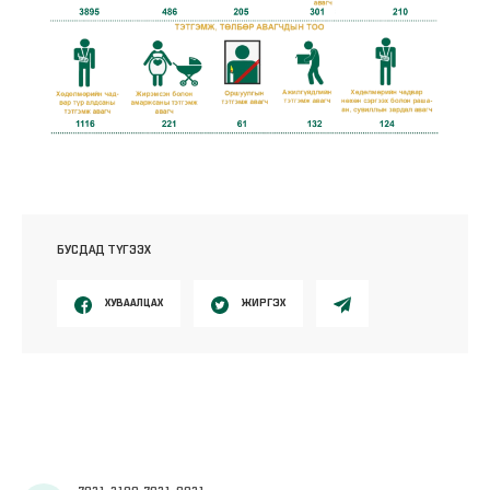
БУСДАД ТҮГЭЭХ
ХУВААЛЦАХ
ЖИРГЭХ