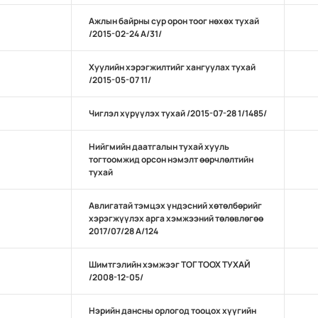
Ажлын байрны сур орон тоог нөхөх тухай
/2015-02-24 А/31/
Хуулийн хэрэгжилтийг хангуулах тухай
/2015-05-07 11/
Чиглэл хүрүүлэх тухай /2015-07-28 1/1485/
Нийгмийн даатгалын тухай хууль
тогтоомжид орсон нэмэлт өөрчлөлтийн
тухай
Авлигатай тэмцэх үндэсний хөтөлбөрийг
хэрэгжүүлэх арга хэмжээний төлөвлөгөө
2017/07/28 А/124
Шимтгэлийн хэмжээг ТОГТООХ ТУХАЙ
/2008-12-05/
Нэрийн дансны орлогод тооцох хүүгийн