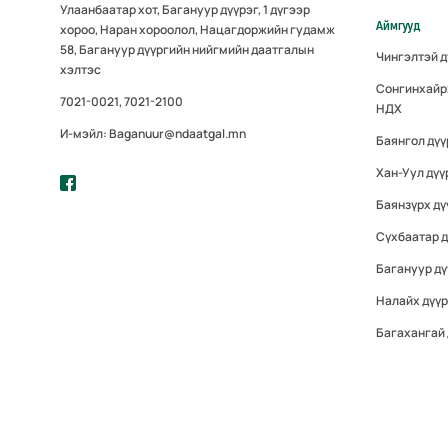
Улаанбаатар хот, Багануур дүүрэг, 1 дүгээр
Аймгууд
хороо, Наран хороолол, Нацагдоржийн гудамж
58, Багануур дүүргийн нийгмийн даатгалын
Чингэлтэй 
хэлтэс
Сонгинхайр
7021-0021, 7021-2100
НДХ
И-мэйл: Baganuur@ndaatgal.mn
Баянгол дү
Хан-Уул дүү
Баянзүрх дү
Сүхбаатар 
Багануур дү
Налайх дүү
Багахангай