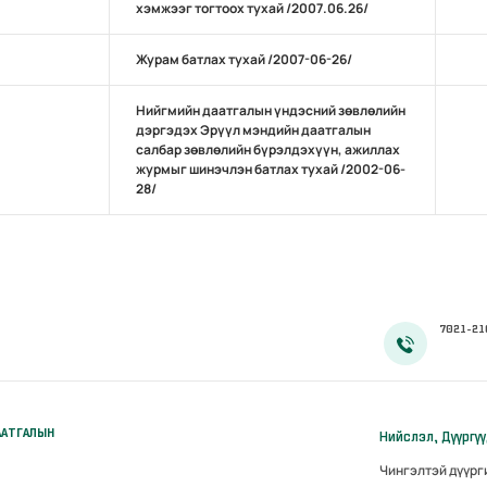
хэмжээг тогтоох тухай /2007.06.26/
Журам батлах тухай /2007-06-26/
Нийгмийн даатгалын үндэсний зөвлөлийн
дэргэдэх Эрүүл мэндийн даатгалын
салбар зөвлөлийн бүрэлдэхүүн, ажиллах
журмыг шинэчлэн батлах тухай /2002-06-
28/
7021-21
ААТГАЛЫН
Нийслэл, Дүүргү
Чингэлтэй дүүр