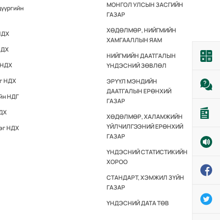
МОНГОЛ УЛСЫН ЗАСГИЙН
дүүргийн
ГАЗАР
ХӨДӨЛМӨР, НИЙГМИЙН
НДХ
ХАМГААЛЛЫН ЯАМ
НДХ
НИЙГМИЙН ДААТГАЛЫН
 НДХ
ҮНДЭСНИЙ ЗӨВЛӨЛ
эг НДХ
ЭРҮҮЛ МЭНДИЙН
ДААТГАЛЫН ЕРӨНХИЙ
йн НДГ
ГАЗАР
НДХ
ХӨДӨЛМӨР, ХАЛАМЖИЙН
ҮЙЛЧИЛГЭЭНИЙ ЕРӨНХИЙ
эг НДХ
ГАЗАР
ҮНДЭСНИЙ СТАТИСТИКИЙН
ХОРОО
СТАНДАРТ, ХЭМЖИЛ ЗҮЙН
ГАЗАР
ҮНДЭСНИЙ ДАТА ТӨВ