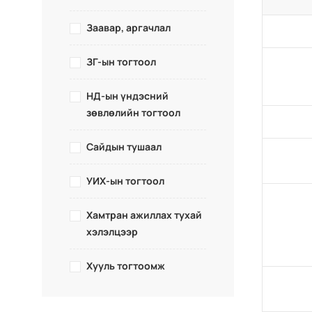
Заавар, аргачлал
ЗГ-ын тогтоол
НД-ын үндэсний
зөвлөлийн тогтоол
Сайдын тушаал
УИХ-ын тогтоол
Хамтран ажиллах тухай
хэлэлцээр
Хууль тогтоомж