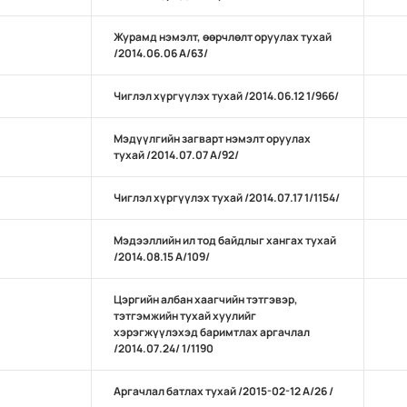
Журамд нэмэлт, өөрчлөлт оруулах тухай
/2014.06.06 А/63/
Чиглэл хүргүүлэх тухай /2014.06.12 1/966/
Мэдүүлгийн загварт нэмэлт оруулах
тухай /2014.07.07 А/92/
Чиглэл хүргүүлэх тухай /2014.07.17 1/1154/
Мэдээллийн ил тод байдлыг хангах тухай
/2014.08.15 А/109/
Цэргийн албан хаагчийн тэтгэвэр,
тэтгэмжийн тухай хуулийг
хэрэгжүүлэхэд баримтлах аргачлал
/2014.07.24/ 1/1190
Аргачлал батлах тухай /2015-02-12 А/26 /