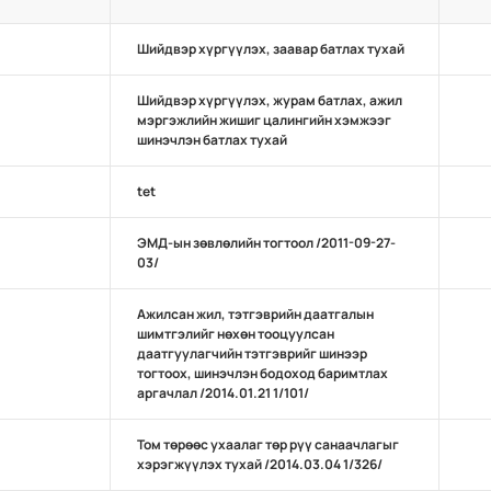
Шийдвэр хүргүүлэх, заавар батлах тухай
Шийдвэр хүргүүлэх, журам батлах, ажил
мэргэжлийн жишиг цалингийн хэмжээг
шинэчлэн батлах тухай
tet
ЭМД-ын зөвлөлийн тогтоол /2011-09-27-
03/
Ажилсан жил, тэтгэврийн даатгалын
шимтгэлийг нөхөн тооцуулсан
даатгуулагчийн тэтгэврийг шинээр
тогтоох, шинэчлэн бодоход баримтлах
аргачлал /2014.01.21 1/101/
Том төрөөс ухаалаг төр рүү санаачлагыг
хэрэгжүүлэх тухай /2014.03.04 1/326/