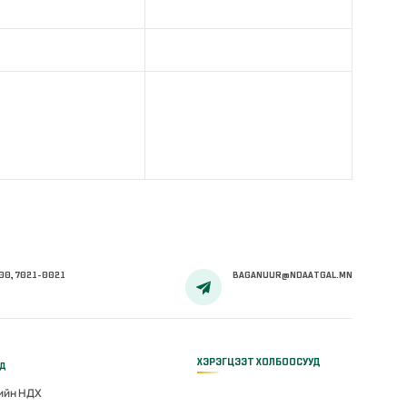
00, 7021-0021
BAGANUUR@NDAATGAL.MN
ХЭРЭГЦЭЭТ ХОЛБООСУУД
үд
гийн НДХ