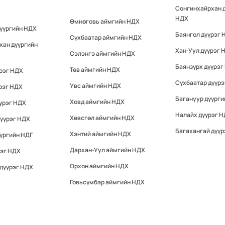
Сонгинхайрхан 
НДХ
Өмнөговь аймгийн НДХ
дүүргийн НДХ
Баянгол дүүрэг 
Сүхбаатар аймгийн НДХ
хан дүүргийн
Хан-Уул дүүрэг 
Сэлэнгэ аймгийн НДХ
Баянзүрх дүүрэг
Төв аймгийн НДХ
үрэг НДХ
Сүхбаатар дүүр
Увс аймгийн НДХ
рэг НДХ
Багануур дүүрги
Ховд аймгийн НДХ
үрэг НДХ
Налайх дүүрэг 
Хөвсгөл аймгийн НДХ
дүүрэг НДХ
Багахангай дүүр
Хэнтий аймгийн НДХ
үргийн НДГ
Дархан-Уул аймгийн НДХ
рэг НДХ
Орхон аймгийн НДХ
 дүүрэг НДХ
Говьсүмбэр аймгийн НДХ