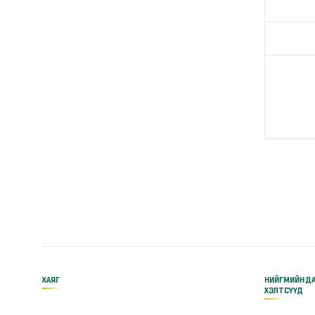
ХАЯГ
НИЙГМИЙН Д
ХЭЛТСҮҮД