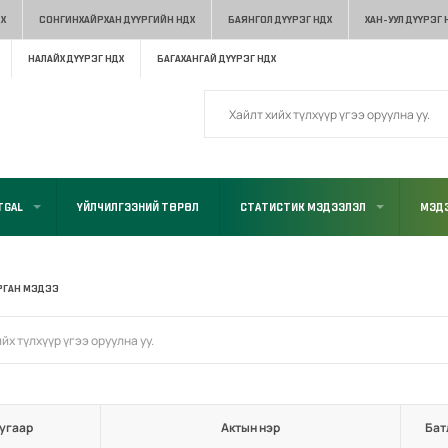
Х
СОНГИНХАЙРХАН ДҮҮРГИЙН НДХ
БАЯНГОЛ ДҮҮРЭГ НДХ
ХАН-УУЛ ДҮҮРЭГ 
НАЛАЙХ ДҮҮРЭГ НДХ
БАГАХАНГАЙ ДҮҮРЭГ НДХ
TGAL
ҮЙЛЧИЛГЭЭНИЙ ТӨРӨЛ
СТАТИСТИК МЭДЭЭЛЭЛ
МЭДЭ
РГАН МЭДЭЭ
угаар
Актын нэр
Бат