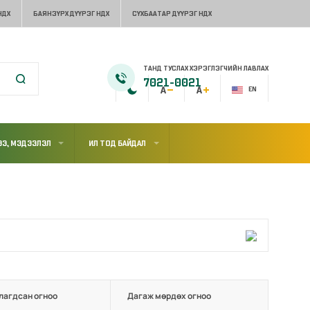
НДХ
БАЯНЗҮРХ ДҮҮРЭГ НДХ
СҮХБААТАР ДҮҮРЭГ НДХ
ТАНД ТУСЛАХ ХЭРЭГЛЭГЧИЙН ЛАВЛАХ
7021-0021
EN
Э, МЭДЭЭЛЭЛ
ИЛ ТОД БАЙДАЛ
лагдсан огноо
Дагаж мөрдөх огноо