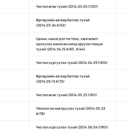
Чиглэл өгөх тухай /2014.03.05 1/337/
Өргөдлийн загвар батлах тухай
/2014.03.24 А/52/
Цалин, нэмэгдэл тогтоох, хөнгөлөлт
эдлүүлэх ажилсан жилд оруулж тооцох
тухай /2014.04.15 А/83 , А/44/
Чиглэл хүргүүлэх тухай /2014.04.29 1/615/
Өргөдлийн загвар батлах тухай
/2014.05.13 А/72/
Чиглэл өгөх тухай /2014.05.23 1/811/
Үйлчилгээ нэвтрүүлэх тухай /2014.05.23
А/78/
Чиглэл хүргүүлэх тухай /2014.06.04 1/901/