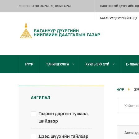
2026 ОНЫ 08 САРЫН 9
, НЯМ ГАРАГ
ЧИНГЭЛТЭЙ ДҮҮРГИЙН НД
БАГАНУУР ДҮҮРГИЙН НДГ
НҮҮР
ТАНИЛЦУУЛГА
ХУУЛЬ ЭРХ ЗҮЙ
E-NDAA
НҮҮР
ЗУ
АНГИЛАЛ
Газрын даргын тушаал,
шийдвэр
Актын д
Дээд шүүхийн тайлбар