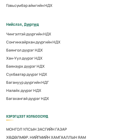
Говьсүмбэр аймгийн НДХ
Нийслэл, Дүүргүүд
Чингэлтэй дүүргийн НДХ
Сонгинхайрхан дүүргийн НДХ
Баянгол дүүрэг НДХ
Хан-Уул дүүрэг НДХ
Баянзүрх дүүрэг НДХ
Сүхбаатар дүүрэг НДХ
Багануур дүүргийн НДГ
Налайх дүүрэг НДХ
Багахангай дүүрэг НДХ
ХЭРЭГЦЭЭТ ХОЛБООСУУД
МОНГОЛ УЛСЫН ЗАСГИЙН ГАЗАР
ХӨДӨЛМӨР, НИЙГМИЙН ХАМГААЛЛЫН ЯАМ