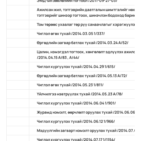
ЭМД-ын зөвлөлийн тогтоол /2011-09-27-03/
Ажилсан жил, тэтгэврийн даатгалын шимтгэлийг нөхөн
тэтгэврийг шинээр тогтоох, шинэчлэн бодоход баримтлах
Том төрөөс ухаалаг төр рүү санаачлагыг хэрэгжүүлэх ту
Чиглэл өгөх тухай /2014.03.05 1/337/
Өргөдлийн загвар батлах тухай /2014.03.24 А/52/
Цалин, нэмэгдэл тогтоох, хөнгөлөлт эдлүүлэх ажилсан
/2014.04.15 А/83 , А/44/
Чиглэл хүргүүлэх тухай /2014.04.29 1/615/
Өргөдлийн загвар батлах тухай /2014.05.13 А/72/
Чиглэл өгөх тухай /2014.05.23 1/811/
Үйлчилгээ нэвтрүүлэх тухай /2014.05.23 А/78/
Чиглэл хүргүүлэх тухай /2014.06.04 1/901/
Журамд нэмэлт, өөрчлөлт оруулах тухай /2014.06.06 А/
Чиглэл хүргүүлэх тухай /2014.06.12 1/966/
Мэдүүлгийн загварт нэмэлт оруулах тухай /2014.07.07 
Чиглэл хүргүүлэх тухай /2014.07.17 1/1154/