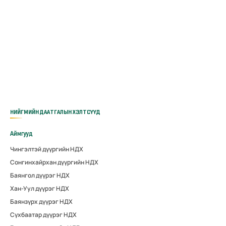
НИЙГМИЙН ДААТГАЛЫН ХЭЛТСҮҮД
Аймгууд
Чингэлтэй дүүргийн НДХ
Сонгинхайрхан дүүргийн НДХ
Баянгол дүүрэг НДХ
Хан-Уул дүүрэг НДХ
Баянзүрх дүүрэг НДХ
Сүхбаатар дүүрэг НДХ