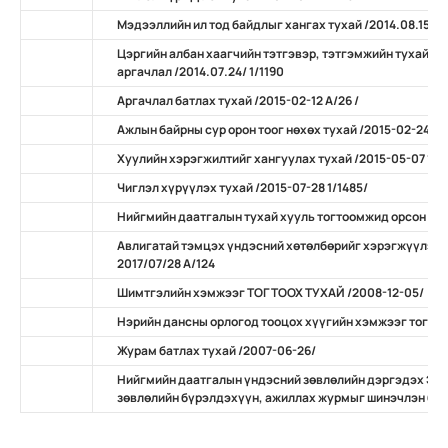
Мэдээллийн ил тод байдлыг хангах тухай /2014.08.15 А/
Цэргийн албан хаагчийн тэтгэвэр, тэтгэмжийн тухай х
аргачлал /2014.07.24/ 1/1190
Аргачлал батлах тухай /2015-02-12 А/26 /
Ажлын байрны сур орон тоог нөхөх тухай /2015-02-24 А/
Хуулийн хэрэгжилтийг хангуулах тухай /2015-05-07 11/
Чиглэл хүрүүлэх тухай /2015-07-28 1/1485/
Нийгмийн даатгалын тухай хууль тогтоомжид орсон нэ
Авлигатай тэмцэх үндэсний хөтөлбөрийг хэрэгжүүлэх 
2017/07/28 А/124
Шимтгэлийн хэмжээг ТОГТООХ ТУХАЙ /2008-12-05/
Нэрийн дансны орлогод тооцох хүүгийн хэмжээг тогтоо
Журам батлах тухай /2007-06-26/
Нийгмийн даатгалын үндэсний зөвлөлийн дэргэдэх Эр
зөвлөлийн бүрэлдэхүүн, ажиллах журмыг шинэчлэн бат