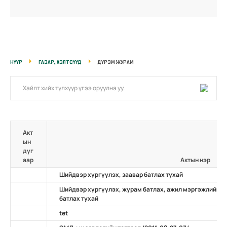
НҮҮР
ГАЗАР, ХЭЛТСҮҮД
ДҮРЭМ ЖУРАМ
Акт
ын
дуг
аар
Актын нэр
Шийдвэр хүргүүлэх, заавар батлах тухай
Шийдвэр хүргүүлэх, журам батлах, ажил мэргэжлийн ж
батлах тухай
tet