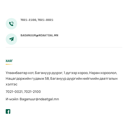
7021-2100, 7021-0021
BAGANUUR@NDAATGAL.MN
ХАЯГ
Улаанбаатар хот, Багануур дүүрэг, 1 дүгээр хороо, Наран хороолол,
Нацагдоржийн гудамж 58, Багануур дүүргийн нийгмийн даатгалын
хэлтэс
7021-0021, 7021-2100
И-мэйл: Baganuur@ndaatgal.mn