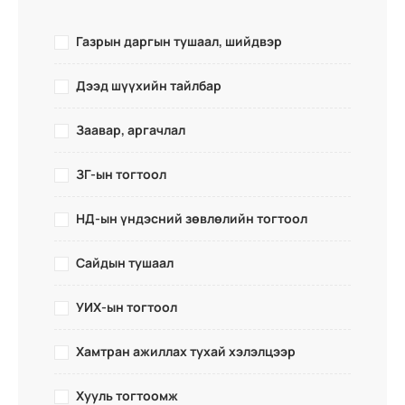
Газрын даргын тушаал, шийдвэр
Дээд шүүхийн тайлбар
Заавар, аргачлал
ЗГ-ын тогтоол
НД-ын үндэсний зөвлөлийн тогтоол
Сайдын тушаал
УИХ-ын тогтоол
Хамтран ажиллах тухай хэлэлцээр
Хууль тогтоомж