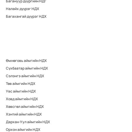
Багануур дүүргийн НДГ
Налайх дүүрэг НДХ
Багахангай дүүрэг НДХ
Өмнөговь аймгийн НДХ
Сүхбаатар аймгийн НДХ
Сэлэнгэ аймгийн НДХ
Төв аймгийн НДХ
Увс аймгийн НДХ
Ховд аймгийн НДХ
Хөвсгөл аймгийн НДХ
Хэнтий аймгийн НДХ
Дархан-Уул аймгийн НДХ
Орхон аймгийн НДХ