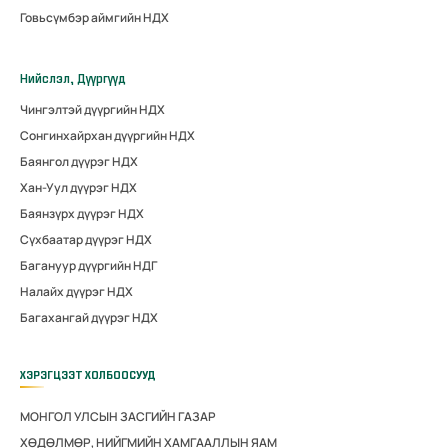
Говьсүмбэр аймгийн НДХ
Нийслэл, Дүүргүүд
Чингэлтэй дүүргийн НДХ
Сонгинхайрхан дүүргийн НДХ
Баянгол дүүрэг НДХ
Хан-Уул дүүрэг НДХ
Баянзүрх дүүрэг НДХ
Сүхбаатар дүүрэг НДХ
Багануур дүүргийн НДГ
Налайх дүүрэг НДХ
Багахангай дүүрэг НДХ
ХЭРЭГЦЭЭТ ХОЛБООСУУД
МОНГОЛ УЛСЫН ЗАСГИЙН ГАЗАР
ХӨДӨЛМӨР, НИЙГМИЙН ХАМГААЛЛЫН ЯАМ