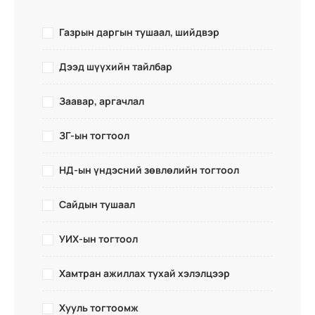
Газрын даргын тушаал, шийдвэр
Дээд шүүхийн тайлбар
Заавар, аргачлал
ЗГ-ын тогтоол
НД-ын үндэсний зөвлөлийн тогтоол
Сайдын тушаал
УИХ-ын тогтоол
Хамтран ажиллах тухай хэлэлцээр
Хууль тогтоомж