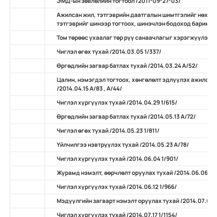
ЭМД-ын зөвлөлийн тогтоол /2011-09-27-03/
Ажилсан жил, тэтгэврийн даатгалын шимтгэлийг нөхөн
тэтгэврийг шинээр тогтоох, шинэчлэн бодоход баримтлах
Том төрөөс ухаалаг төр рүү санаачлагыг хэрэгжүүлэх ту
Чиглэл өгөх тухай /2014.03.05 1/337/
Өргөдлийн загвар батлах тухай /2014.03.24 А/52/
Цалин, нэмэгдэл тогтоох, хөнгөлөлт эдлүүлэх ажилсан
/2014.04.15 А/83 , А/44/
Чиглэл хүргүүлэх тухай /2014.04.29 1/615/
Өргөдлийн загвар батлах тухай /2014.05.13 А/72/
Чиглэл өгөх тухай /2014.05.23 1/811/
Үйлчилгээ нэвтрүүлэх тухай /2014.05.23 А/78/
Чиглэл хүргүүлэх тухай /2014.06.04 1/901/
Журамд нэмэлт, өөрчлөлт оруулах тухай /2014.06.06 А/
Чиглэл хүргүүлэх тухай /2014.06.12 1/966/
Мэдүүлгийн загварт нэмэлт оруулах тухай /2014.07.07 
Чиглэл хүргүүлэх тухай /2014.07.17 1/1154/