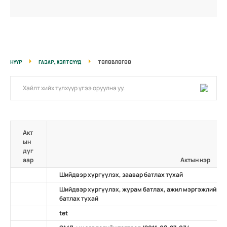
НҮҮР
ГАЗАР, ХЭЛТСҮҮД
ТӨЛӨВЛӨГӨӨ
Акт
ын
дуг
аар
Актын нэр
Шийдвэр хүргүүлэх, заавар батлах тухай
Шийдвэр хүргүүлэх, журам батлах, ажил мэргэжлийн ж
батлах тухай
tet