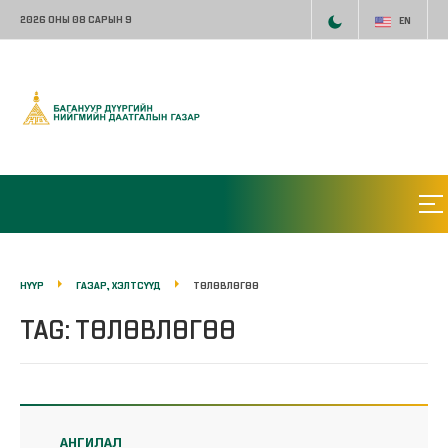
2026 ОНЫ 08 САРЫН 9
EN
НҮҮР
ГАЗАР, ХЭЛТСҮҮД
ТӨЛӨВЛӨГӨӨ
TAG: ТӨЛӨВЛӨГӨӨ
АНГИЛАЛ