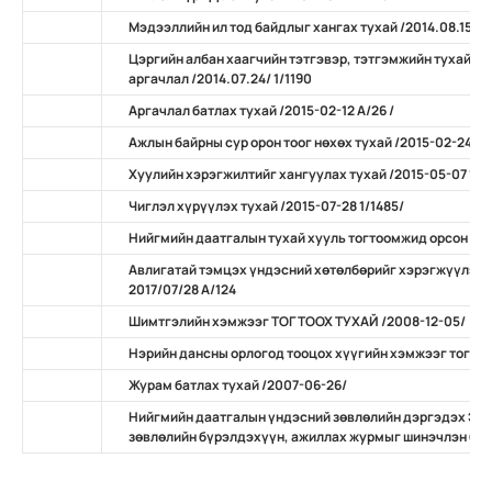
Мэдээллийн ил тод байдлыг хангах тухай /2014.08.15 А/
Цэргийн албан хаагчийн тэтгэвэр, тэтгэмжийн тухай х
аргачлал /2014.07.24/ 1/1190
Аргачлал батлах тухай /2015-02-12 А/26 /
Ажлын байрны сур орон тоог нөхөх тухай /2015-02-24 А/
Хуулийн хэрэгжилтийг хангуулах тухай /2015-05-07 11/
Чиглэл хүрүүлэх тухай /2015-07-28 1/1485/
Нийгмийн даатгалын тухай хууль тогтоомжид орсон нэ
Авлигатай тэмцэх үндэсний хөтөлбөрийг хэрэгжүүлэх 
2017/07/28 А/124
Шимтгэлийн хэмжээг ТОГТООХ ТУХАЙ /2008-12-05/
Нэрийн дансны орлогод тооцох хүүгийн хэмжээг тогтоо
Журам батлах тухай /2007-06-26/
Нийгмийн даатгалын үндэсний зөвлөлийн дэргэдэх Эр
зөвлөлийн бүрэлдэхүүн, ажиллах журмыг шинэчлэн бат