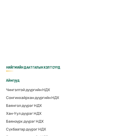
НИЙГМИЙН ДААТГАЛЫН ХЭЛТСҮҮД
Аймгууд
Чингэлтэй дүүргийн НДХ
Сонгинхайрхан дүүргийн НДХ
Баянгол дүүрэг НДХ
Хан-Уул дүүрэг НДХ
Баянзүрх дүүрэг НДХ
Сүхбаатар дүүрэг НДХ