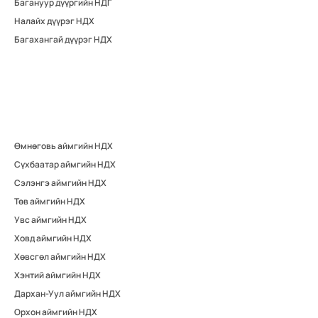
Багануур дүүргийн НДГ
Налайх дүүрэг НДХ
Багахангай дүүрэг НДХ
Өмнөговь аймгийн НДХ
Сүхбаатар аймгийн НДХ
Сэлэнгэ аймгийн НДХ
Төв аймгийн НДХ
Увс аймгийн НДХ
Ховд аймгийн НДХ
Хөвсгөл аймгийн НДХ
Хэнтий аймгийн НДХ
Дархан-Уул аймгийн НДХ
Орхон аймгийн НДХ