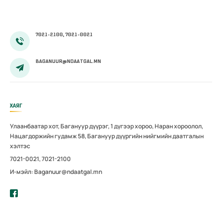
7021-2100, 7021-0021
BAGANUUR@NDAATGAL.MN
ХАЯГ
Улаанбаатар хот, Багануур дүүрэг, 1 дүгээр хороо, Наран хороолол,
Нацагдоржийн гудамж 58, Багануур дүүргийн нийгмийн даатгалын
хэлтэс
7021-0021, 7021-2100
И-мэйл: Baganuur@ndaatgal.mn