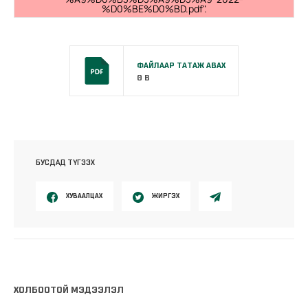
%D0%BE%D0%BD.pdf".
ФАЙЛААР ТАТАЖ АВАХ
0 B
БУСДАД ТҮГЭЭХ
ХУВААЛЦАХ
ЖИРГЭХ
ХОЛБООТОЙ МЭДЭЭЛЭЛ