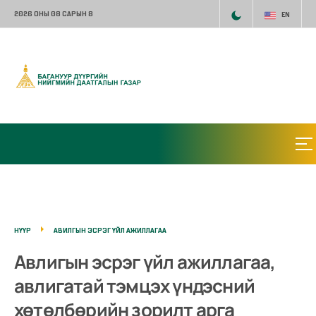
2026 ОНЫ 08 САРЫН 8
EN
НҮҮР
АВИЛГЫН ЭСРЭГ ҮЙЛ АЖИЛЛАГАА
Авлигын эсрэг үйл ажиллагаа,
авлигатай тэмцэх үндэсний
хөтөлбөрийн зорилт арга