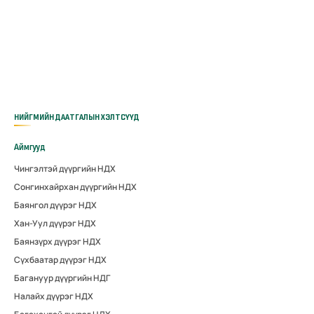
НИЙГМИЙН ДААТГАЛЫН ХЭЛТСҮҮД
Аймгууд
Чингэлтэй дүүргийн НДХ
Сонгинхайрхан дүүргийн НДХ
Баянгол дүүрэг НДХ
Хан-Уул дүүрэг НДХ
Баянзүрх дүүрэг НДХ
Сүхбаатар дүүрэг НДХ
Багануур дүүргийн НДГ
Налайх дүүрэг НДХ