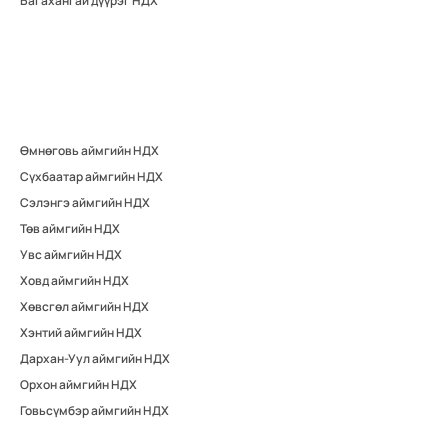
Багахангай дүүрэг НДХ
Өмнөговь аймгийн НДХ
Сүхбаатар аймгийн НДХ
Сэлэнгэ аймгийн НДХ
Төв аймгийн НДХ
Увс аймгийн НДХ
Ховд аймгийн НДХ
Хөвсгөл аймгийн НДХ
Хэнтий аймгийн НДХ
Дархан-Уул аймгийн НДХ
Орхон аймгийн НДХ
Говьсүмбэр аймгийн НДХ