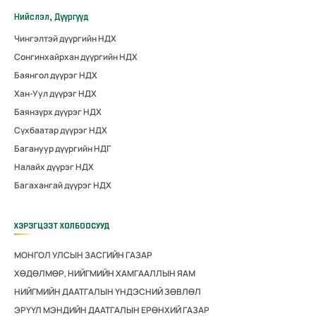
Нийслэл, Дүүргүүд
Чингэлтэй дүүргийн НДХ
Сонгинхайрхан дүүргийн НДХ
Баянгол дүүрэг НДХ
Хан-Уул дүүрэг НДХ
Баянзүрх дүүрэг НДХ
Сүхбаатар дүүрэг НДХ
Багануур дүүргийн НДГ
Налайх дүүрэг НДХ
Багахангай дүүрэг НДХ
ХЭРЭГЦЭЭТ ХОЛБООСУУД
МОНГОЛ УЛСЫН ЗАСГИЙН ГАЗАР
ХӨДӨЛМӨР, НИЙГМИЙН ХАМГААЛЛЫН ЯАМ
НИЙГМИЙН ДААТГАЛЫН ҮНДЭСНИЙ ЗӨВЛӨЛ
ЭРҮҮЛ МЭНДИЙН ДААТГАЛЫН ЕРӨНХИЙ ГАЗАР