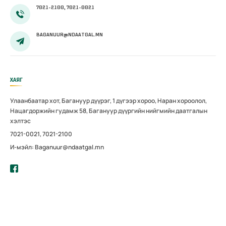
7021-2100, 7021-0021
BAGANUUR@NDAATGAL.MN
ХАЯГ
Улаанбаатар хот, Багануур дүүрэг, 1 дүгээр хороо, Наран хороолол,
Нацагдоржийн гудамж 58, Багануур дүүргийн нийгмийн даатгалын
хэлтэс
7021-0021, 7021-2100
И-мэйл: Baganuur@ndaatgal.mn