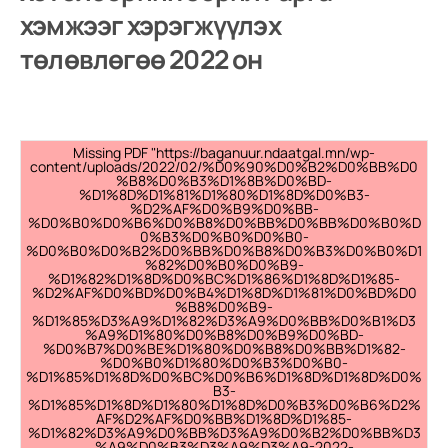
хэмжээг хэрэгжүүлэх
төлөвлөгөө 2022 он
Missing PDF "https://baganuur.ndaatgal.mn/wp-
content/uploads/2022/02/%D0%90%D0%B2%D0%BB%D0
%B8%D0%B3%D1%8B%D0%BD-
%D1%8D%D1%81%D1%80%D1%8D%D0%B3-
%D2%AF%D0%B9%D0%BB-
%D0%B0%D0%B6%D0%B8%D0%BB%D0%BB%D0%B0%D
0%B3%D0%B0%D0%B0-
%D0%B0%D0%B2%D0%BB%D0%B8%D0%B3%D0%B0%D1
%82%D0%B0%D0%B9-
%D1%82%D1%8D%D0%BC%D1%86%D1%8D%D1%85-
%D2%AF%D0%BD%D0%B4%D1%8D%D1%81%D0%BD%D0
%B8%D0%B9-
%D1%85%D3%A9%D1%82%D3%A9%D0%BB%D0%B1%D3
%A9%D1%80%D0%B8%D0%B9%D0%BD-
%D0%B7%D0%BE%D1%80%D0%B8%D0%BB%D1%82-
%D0%B0%D1%80%D0%B3%D0%B0-
%D1%85%D1%8D%D0%BC%D0%B6%D1%8D%D1%8D%D0%
B3-
%D1%85%D1%8D%D1%80%D1%8D%D0%B3%D0%B6%D2%
AF%D2%AF%D0%BB%D1%8D%D1%85-
%D1%82%D3%A9%D0%BB%D3%A9%D0%B2%D0%BB%D3
%A9%D0%B3%D3%A9%D3%A9-2022-