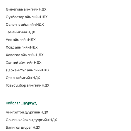
Өмнөговь аймгийн НДХ
Сүхбаатар аймгийн НДХ
Сэлэнгэ аймгийн НДХ
Төв аймгийн НДХ
Увс аймгийн НДХ
Ховд аймгийн НДХ
Хөвсгөл аймгийн НДХ
Хэнтий аймгийн НДХ
Дархан-Уул аймгийн НДХ
Орхон аймгийн НДХ
Говьсүмбэр аймгийн НДХ
Нийслэл, Дүүргүүд
Чингэлтэй дүүргийн НДХ
Сонгинхайрхан дүүргийн НДХ
Баянгол дүүрэг НДХ