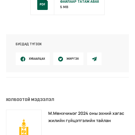
ФАЙЛААР ТАТАЖ АВАХ
5 MB
БУСДАД ТҮГЭЭХ
ХУВААЛЦАХ
ЖИРГЭХ
ХОЛБООТОЙ МЭДЭЭЛЭЛ
М.Мөнхчимэг 2024 оны эхний хагас
жилийн гүйцэтгэлийн тайлан