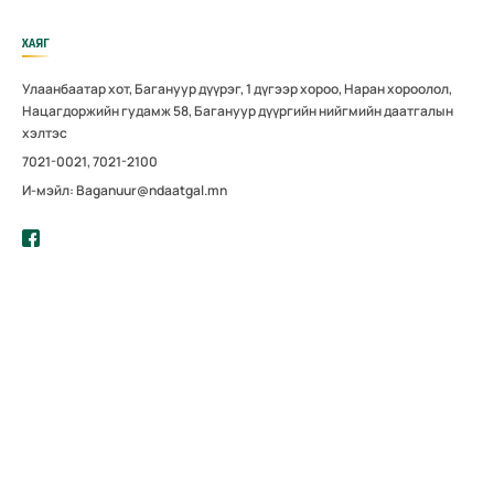
ХАЯГ
Улаанбаатар хот, Багануур дүүрэг, 1 дүгээр хороо, Наран хороолол,
Нацагдоржийн гудамж 58, Багануур дүүргийн нийгмийн даатгалын
хэлтэс
7021-0021, 7021-2100
И-мэйл: Baganuur@ndaatgal.mn