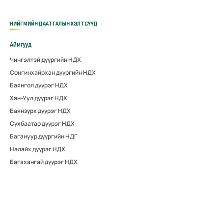
НИЙГМИЙН ДААТГАЛЫН ХЭЛТСҮҮД
Аймгууд
Чингэлтэй дүүргийн НДХ
Сонгинхайрхан дүүргийн НДХ
Баянгол дүүрэг НДХ
Хан-Уул дүүрэг НДХ
Баянзүрх дүүрэг НДХ
Сүхбаатар дүүрэг НДХ
Багануур дүүргийн НДГ
Налайх дүүрэг НДХ
Багахангай дүүрэг НДХ