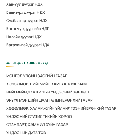
Хан-Уул дүүрэг НДХ
Баянзүрх дүүрэг НДХ
Сүхбаатар дүүрэг НДХ
Багануур дүүргийн НДГ
Налайх дүүрэг НДХ
Багахангай дүүрэг НДХ
ХЭРЭГЦЭЭТ ХОЛБООСУУД
МОНГОЛ УЛСЫН ЗАСГИЙН ГАЗАР
ХӨДӨЛМӨР, НИЙГМИЙН ХАМГААЛЛЫН ЯАМ
НИЙГМИЙН ДААТГАЛЫН ҮНДЭСНИЙ ЗӨВЛӨЛ
ЭРҮҮЛ МЭНДИЙН ДААТГАЛЫН ЕРӨНХИЙ ГАЗАР
ХӨДӨЛМӨР, ХАЛАМЖИЙН ҮЙЛЧИЛГЭЭНИЙ ЕРӨНХИЙ ГАЗАР
ҮНДЭСНИЙ СТАТИСТИКИЙН ХОРОО
СТАНДАРТ, ХЭМЖИЛ ЗҮЙН ГАЗАР
ҮНДЭСНИЙ ДАТА ТӨВ