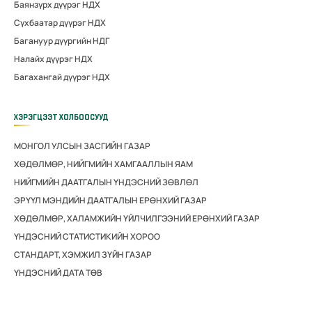
Баянзүрх дүүрэг НДХ
Сүхбаатар дүүрэг НДХ
Багануур дүүргийн НДГ
Налайх дүүрэг НДХ
Багахангай дүүрэг НДХ
ХЭРЭГЦЭЭТ ХОЛБООСУУД
МОНГОЛ УЛСЫН ЗАСГИЙН ГАЗАР
ХӨДӨЛМӨР, НИЙГМИЙН ХАМГААЛЛЫН ЯАМ
НИЙГМИЙН ДААТГАЛЫН ҮНДЭСНИЙ ЗӨВЛӨЛ
ЭРҮҮЛ МЭНДИЙН ДААТГАЛЫН ЕРӨНХИЙ ГАЗАР
ХӨДӨЛМӨР, ХАЛАМЖИЙН ҮЙЛЧИЛГЭЭНИЙ ЕРӨНХИЙ ГАЗАР
ҮНДЭСНИЙ СТАТИСТИКИЙН ХОРОО
СТАНДАРТ, ХЭМЖИЛ ЗҮЙН ГАЗАР
ҮНДЭСНИЙ ДАТА ТӨВ