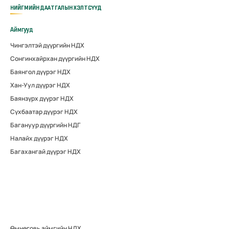
НИЙГМИЙН ДААТГАЛЫН ХЭЛТСҮҮД
Аймгууд
Чингэлтэй дүүргийн НДХ
Сонгинхайрхан дүүргийн НДХ
Баянгол дүүрэг НДХ
Хан-Уул дүүрэг НДХ
Баянзүрх дүүрэг НДХ
Сүхбаатар дүүрэг НДХ
Багануур дүүргийн НДГ
Налайх дүүрэг НДХ
Багахангай дүүрэг НДХ
Өмнөговь аймгийн НДХ