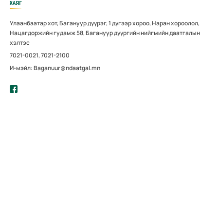
ХАЯГ
Улаанбаатар хот, Багануур дүүрэг, 1 дүгээр хороо, Наран хороолол,
Нацагдоржийн гудамж 58, Багануур дүүргийн нийгмийн даатгалын
хэлтэс
7021-0021, 7021-2100
И-мэйл: Baganuur@ndaatgal.mn