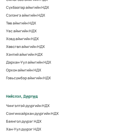
Сүхбаатар аймгийн НДХ
Сэлэнгэ аймгийн НДХ
Төв аймгийн НДХ
Увс аймгийн НДХ
Ховд аймгийн НДХ
Хөвсгөл аймгийн НДХ
Хэнтий аймгийн НДХ
Дархан-Уул аймгийн НДХ
Орхон аймгийн НДХ
Говьсүмбэр аймгийн НДХ
Нийслэл, Дүүргүүд
Чингэлтэй дүүргийн НДХ
Сонгинхайрхан дүүргийн НДХ
Баянгол дүүрэг НДХ
Хан-Уул дүүрэг НДХ