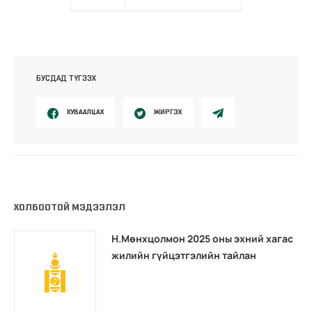
БУСДАД ТҮГЭЭХ
ХУВААЛЦАХ
ЖИРГЭХ
ХОЛБООТОЙ МЭДЭЭЛЭЛ
Н.Мөнхцолмон 2025 оны эхний хагас
жилийн гүйцэтгэлийн тайлан