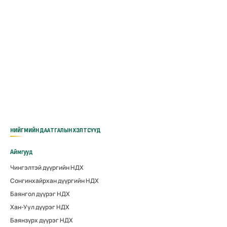
НИЙГМИЙН ДААТГАЛЫН ХЭЛТСҮҮД
Аймгууд
Чингэлтэй дүүргийн НДХ
Сонгинхайрхан дүүргийн НДХ
Баянгол дүүрэг НДХ
Хан-Уул дүүрэг НДХ
Баянзүрх дүүрэг НДХ