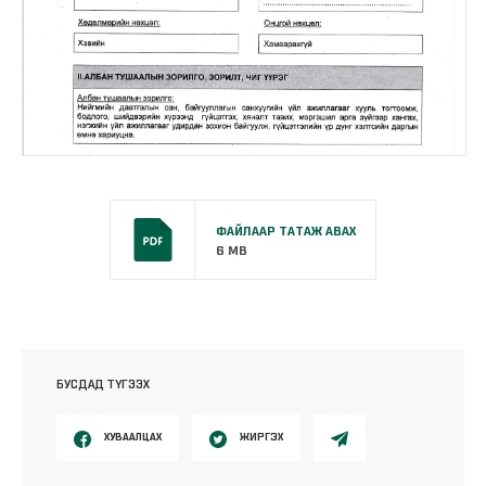
ФАЙЛААР ТАТАЖ АВАХ
6 MB
БУСДАД ТҮГЭЭХ
ХУВААЛЦАХ
ЖИРГЭХ