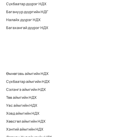
Сүхбаатар дүүрэг НДХ
Багануур дүүргийн НДГ
Налайх дүүрэг НДХ
Багахангай дүүрэг НДХ
Өмнөговь аймгийн НДХ
Сүхбаатар аймгийн НДХ
Сэлэнгэ аймгийн НДХ
Төв аймгийн НДХ
Увс аймгийн НДХ
Ховд аймгийн НДХ
Хөвсгөл аймгийн НДХ
Хэнтий аймгийн НДХ