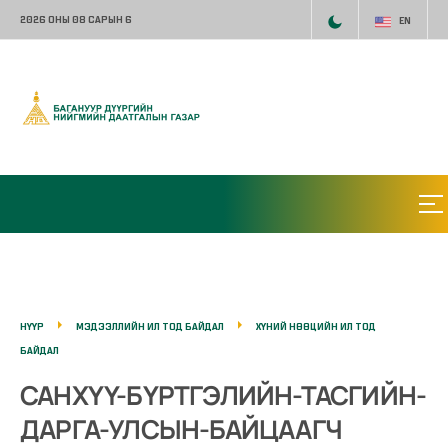
2026 ОНЫ 08 САРЫН 6
EN
НҮҮР
МЭДЭЭЛЛИЙН ИЛ ТОД БАЙДАЛ
ХҮНИЙ НӨӨЦИЙН ИЛ ТОД
БАЙДАЛ
САНХҮҮ-БҮРТГЭЛИЙН-ТАСГИЙН-
ДАРГА-УЛСЫН-БАЙЦААГЧ