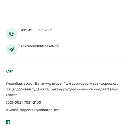
7021-2100, 7021-0021
BAGANUUR@NDAATGAL.MN
ХАЯГ
Улаанбаатар хот, Багануур дүүрэг, 1 дүгээр хороо, Наран хороолол,
Нацагдоржийн гудамж 58, Багануур дүүргийн нийгмийн даатгалын
хэлтэс
7021-0021, 7021-2100
И-мэйл: Baganuur@ndaatgal.mn