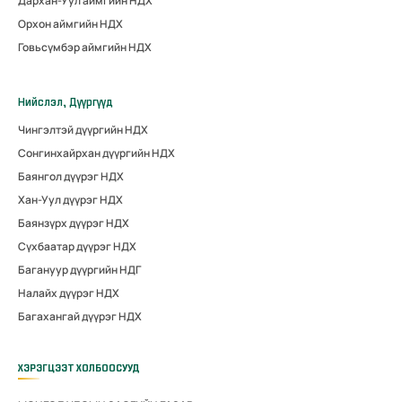
Дархан-Уул аймгийн НДХ
Орхон аймгийн НДХ
Говьсүмбэр аймгийн НДХ
Нийслэл, Дүүргүүд
Чингэлтэй дүүргийн НДХ
Сонгинхайрхан дүүргийн НДХ
Баянгол дүүрэг НДХ
Хан-Уул дүүрэг НДХ
Баянзүрх дүүрэг НДХ
Сүхбаатар дүүрэг НДХ
Багануур дүүргийн НДГ
Налайх дүүрэг НДХ
Багахангай дүүрэг НДХ
ХЭРЭГЦЭЭТ ХОЛБООСУУД