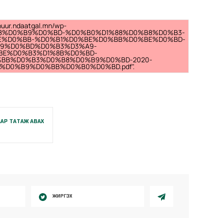
anuur.ndaatgal.mn/wp-
0%B8%D0%B9%D0%BD-%D0%B0%D1%88%D0%B8%D0%B3-
E%D0%BB-%D0%B1%D0%BE%D0%BB%D0%BE%D0%BD-
A9%D0%BD%D0%B3%D3%A9-
BE%D0%B3%D1%8B%D0%BD-
BB%D0%B3%D0%B8%D0%B9%D0%BD-2020-
%D0%B9%D0%BB%D0%B0%D0%BD.pdf".
АР ТАТАЖ АВАХ
ЖИРГЭХ