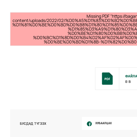
Missing PDF "https://bag
content/uploads/2022/02/%D0%A5%D1%83%D0%B2%D
%D1%81%D0%BE%D0%BD%D0%B8%D1%80%D1%85%D0%B
%D1%85%D3%A9%D1%80%D3%
%D0%BE%D1%80%D0%BB%D0%
%D0%BC%D1%8D%D0%B4%D2%AF%D2%AF%D0%
%D0%BE%D0%BD%D1%8B-%D1%82%D0%B0
ФАЙЛА
0 B
ХУВААЛЦАХ
БУСДАД ТҮГЭЭХ