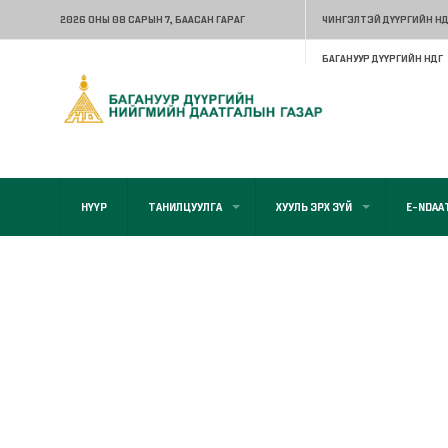
2026 ОНЫ 08 САРЫН 7
, БААСАН ГАРАГ
ЧИНГЭЛТЭЙ ДҮҮРГИЙН НД
БАГАНУУР ДҮҮРГИЙН НДГ
НҮҮР
ТАНИЛЦУУЛГА
ХУУЛЬ ЭРХ ЗҮЙ
E-NDAA