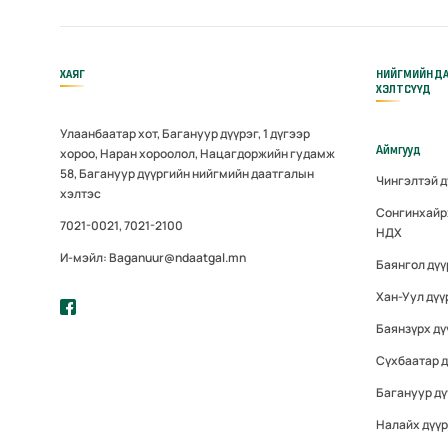
ХАЯГ
НИЙГМИЙН Д
ХЭЛТСҮҮД
Улаанбаатар хот, Багануур дүүрэг, 1 дүгээр
Аймгууд
хороо, Наран хороолол, Нацагдоржийн гудамж
58, Багануур дүүргийн нийгмийн даатгалын
Чингэлтэй 
хэлтэс
Сонгинхайр
7021-0021, 7021-2100
НДХ
И-мэйл: Baganuur@ndaatgal.mn
Баянгол дү
Хан-Уул дүү
Баянзүрх дү
Сүхбаатар 
Багануур дү
Налайх дүү