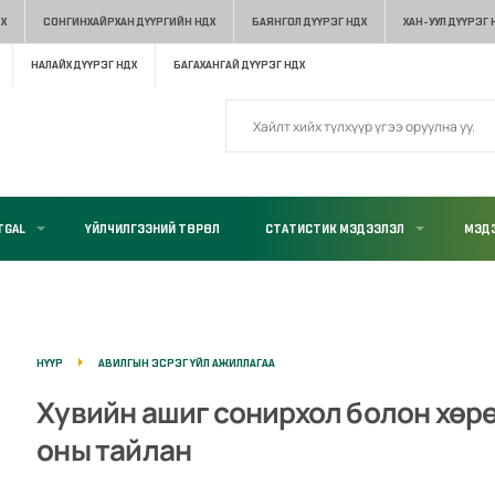
Х
СОНГИНХАЙРХАН ДҮҮРГИЙН НДХ
БАЯНГОЛ ДҮҮРЭГ НДХ
ХАН-УУЛ ДҮҮРЭГ 
НАЛАЙХ ДҮҮРЭГ НДХ
БАГАХАНГАЙ ДҮҮРЭГ НДХ
TGAL
ҮЙЛЧИЛГЭЭНИЙ ТӨРӨЛ
СТАТИСТИК МЭДЭЭЛЭЛ
МЭДЭ
НҮҮР
АВИЛГЫН ЭСРЭГ ҮЙЛ АЖИЛЛАГАА
Хувийн ашиг сонирхол болон хөр
оны тайлан