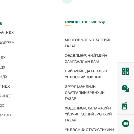
ХЭРЭГЦЭЭТ ХОЛБООСУУД
үд
гийн НДХ
МОНГОЛ УЛСЫН ЗАСГИЙН
дүүргийн
ГАЗАР
ХӨДӨЛМӨР, НИЙГМИЙН
НДХ
ХАМГААЛЛЫН ЯАМ
НДХ
НИЙГМИЙН ДААТГАЛЫН
 НДХ
ҮНДЭСНИЙ ЗӨВЛӨЛ
эг НДХ
ЭРҮҮЛ МЭНДИЙН
ДААТГАЛЫН ЕРӨНХИЙ
йн НДГ
ГАЗАР
НДХ
ХӨДӨЛМӨР, ХАЛАМЖИЙН
ҮЙЛЧИЛГЭЭНИЙ ЕРӨНХИЙ
эг НДХ
ГАЗАР
ҮНДЭСНИЙ СТАТИСТИКИЙН