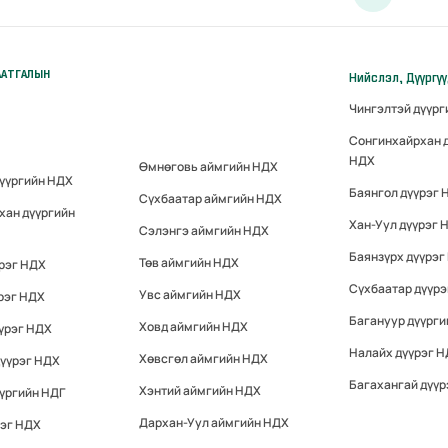
ААТГАЛЫН
Нийслэл, Дүүргү
Чингэлтэй дүүр
Сонгинхайрхан 
НДХ
Өмнөговь аймгийн НДХ
дүүргийн НДХ
Баянгол дүүрэг 
Сүхбаатар аймгийн НДХ
хан дүүргийн
Хан-Уул дүүрэг 
Сэлэнгэ аймгийн НДХ
Баянзүрх дүүрэг
Төв аймгийн НДХ
үрэг НДХ
Сүхбаатар дүүр
Увс аймгийн НДХ
рэг НДХ
Багануур дүүрги
Ховд аймгийн НДХ
үрэг НДХ
Налайх дүүрэг 
Хөвсгөл аймгийн НДХ
дүүрэг НДХ
Багахангай дүүр
Хэнтий аймгийн НДХ
үргийн НДГ
Дархан-Уул аймгийн НДХ
рэг НДХ