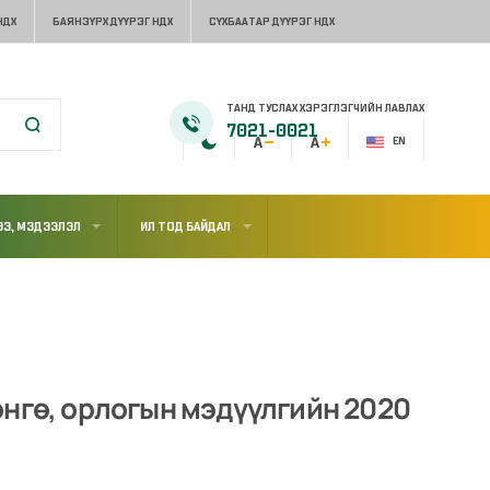
НДХ
БАЯНЗҮРХ ДҮҮРЭГ НДХ
СҮХБААТАР ДҮҮРЭГ НДХ
ТАНД ТУСЛАХ ХЭРЭГЛЭГЧИЙН ЛАВЛАХ
7021-0021
EN
Э, МЭДЭЭЛЭЛ
ИЛ ТОД БАЙДАЛ
өнгө, орлогын мэдүүлгийн 2020